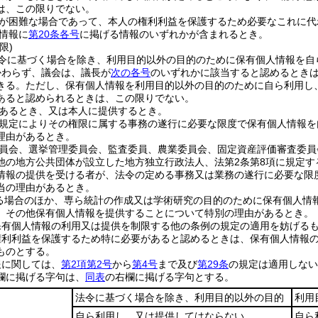
は、この限りでない。
が困難な場合であって、本人の権利利益を保護するため必要なこれに代
情報に
第20条各号
に掲げる情報のいずれかが含まれるとき。
限)
令に基づく場合を除き、利用目的以外の目的のために保有個人情報を自
かわらず、議会は、議長が
次の各号
のいずれかに該当すると認めるとき
きる。
ただし、保有個人情報を利用目的以外の目的のために自ら利用し
あると認められるときは、この限りでない。
あるとき、又は本人に提供するとき。
規定によりその権限に属する事務の遂行に必要な限度で保有個人情報を
理由があるとき。
員会、選挙管理委員会、監査委員、農業委員会、固定資産評価審査委員
他の地方公共団体が設立した地方独立行政法人、法第2条第8項に規定
情報の提供を受ける者が、法令の定める事務又は業務の遂行に必要な限
当の理由があるとき。
る場合のほか、専ら統計の作成又は学術研究の目的のために保有個人情
、その他保有個人情報を提供することについて特別の理由があるとき。
保有個人情報の利用又は提供を制限する他の条例の規定の適用を妨げる
権利利益を保護するため特に必要があると認めるときは、保有個人情報
ものとする。
報に関しては、
第2項第2号
から
第4号
まで及び
第29条
の規定は適用しない
欄に掲げる字句は、
同表
の右欄に掲げる字句とする。
法令に基づく場合を除き、利用目的以外の目的
利用
自ら利用し、又は提供してはならない
自ら