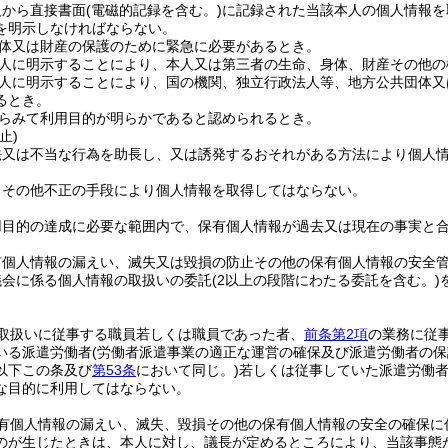
人から直接書面
(電磁的記録を含む。)
に記録された当該本人の個人情報を
を明示しなければならない。
体又は財産の保護のために緊急に必要があるとき。
人に明示することにより、本人又は第三者の生命、身体、財産その他の
人に明示することにより、国の機関、独立行政法人等、地方公共団体又
るとき。
らみて利用目的が明らかであると認められるとき。
止)
法又は不当な行為を助長し、又は誘発するおそれがある方法により個人
りその他不正の手段により個人情報を取得してはならない。
用目的の達成に必要な範囲内で、保有個人情報が過去又は現在の事実と
有個人情報の漏えい、滅失又は毀損の防止その他の保有個人情報の安全
議会に係る個人情報の取扱いの委託
(2以上の段階にわたる委託を含む。)
取扱いに従事する職員若しくは職員であった者、
前条第2項
の業務に従
いる派遣労働者
(労働者派遣事業の適正な運営の確保及び派遣労働者の
以下この条及び
第53条
において同じ。)
若しくは従事していた派遣労働
な目的に利用してはならない。
有個人情報の漏えい、滅失、毀損その他の保有個人情報の安全の確保に
のが生じたときは、本人に対し、議長が定めるところにより、当該事態