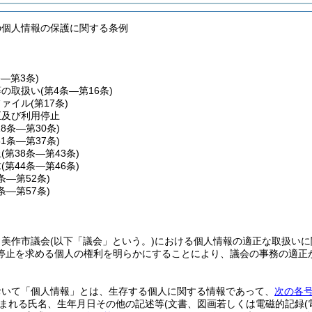
の個人情報の保護に関する条例
条―第3条)
等の取扱い
(第4条―第16条)
ファイル
(第17条)
正及び利用停止
18条―第30条)
31条―第37条)
止
(第38条―第43条)
求
(第44条―第46条)
7条―第52条)
3条―第57条)
、美作市議会
(以下「議会」という。)
における個人情報の適正な取扱いに
停止を求める個人の権利を明らかにすることにより、議会の事務の適正
おいて「個人情報」とは、生存する個人に関する情報であって、
次の各
まれる氏名、生年月日その他の記述等
(文書、図画若しくは電磁的記録