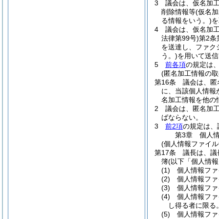
3
議会は、仮名加
削除情報等
(仮名
る情報をいう。)
を
4
議会は、仮名加
法律第99号)
第2条
を送達し、ファク
う。)
を用いて送信
5
前各項
の規定は
(匿名加工情報の取
第16条
議会は、匿
に、当該個人情報
名加工情報を他の
2
議会は、匿名加
ばならない。
3
前2項
の規定は、
第3章
個人
(個人情報ファイル
第17条
議長は、議
簿
(以下「個人情
(1)
個人情報ファ
(2)
個人情報ファ
(3)
個人情報ファ
(4)
個人情報ファ
し得る者に限る
(5)
個人情報ファ