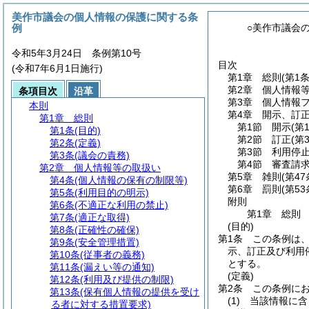
美作市議会の個人情報の保護に関する条
例
○美作市議会
令和5年3月24日 条例第10号
目次
(令和7年6月1日施行)
第1章
総則
(第1
第2章
個人情報
条項目次
沿革
第3章
個人情報
本則
第4章
開示、訂
第1章
総則
第1節
開示
(第
第1条
(目的)
第2節
訂正
(第
第2条
(定義)
第3節
利用停
第3条
(議会の責務)
第4節
審査請
第2章
個人情報等の取扱い
第5章
雑則
(第4
第4条
(個人情報の保有の制限等)
第6章
罰則
(第5
第5条
(利用目的の明示)
附則
第6条
(不適正な利用の禁止)
第1章
総則
第7条
(適正な取得)
(目的)
第8条
(正確性の確保)
第1条
この条例は
第9条
(安全管理措置)
示、訂正及び利用
第10条
(従事者の義務)
とする。
第11条
(漏えい等の通知)
(定義)
第12条
(利用及び提供の制限)
第2条
この条例に
第13条
(保有個人情報の提供を受け
(1)
当該情報に含
る者に対する措置要求)