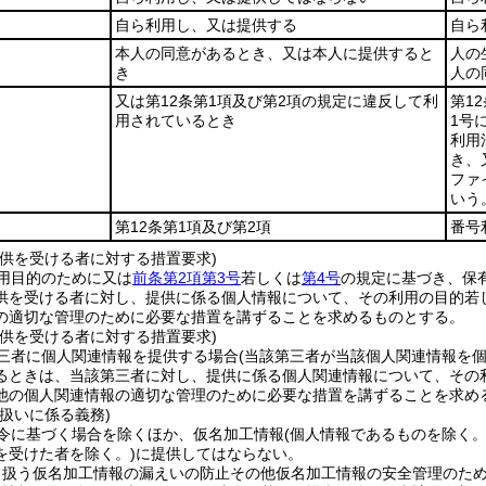
自ら利用し、又は提供する
自ら
本人の同意があるとき、又は本人に提供すると
人の
き
人の
又は第12条第1項及び第2項の規定に違反して利
第1
用されているとき
1号
利用
き、
ファ
いう
第12条第1項及び第2項
番号
提供を受ける者に対する措置要求)
用目的のために又は
前条第2項第3号
若しくは
第4号
の規定に基づき、保
供を受ける者に対し、提供に係る個人情報について、その利用の目的若
の適切な管理のために必要な措置を講ずることを求めるものとする。
提供を受ける者に対する措置要求)
三者に個人関連情報を提供する場合
(当該第三者が当該個人関連情報を
るときは、当該第三者に対し、提供に係る個人関連情報について、その
他の個人関連情報の適切な管理のために必要な措置を講ずることを求め
扱いに係る義務)
令に基づく場合を除くほか、仮名加工情報
(個人情報であるものを除く
を受けた者を除く。)
に提供してはならない。
り扱う仮名加工情報の漏えいの防止その他仮名加工情報の安全管理のた