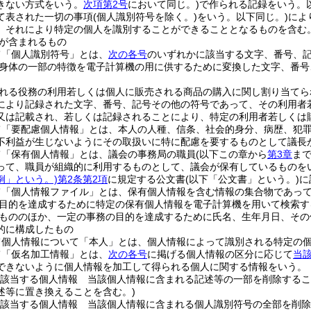
きない方式をいう。
次項第2号
において同じ。)
で作られる記録をいう。
て表された一切の事項
(個人識別符号を除く。)
をいう。以下同じ。)
によ
、それにより特定の個人を識別することができることとなるものを含む。
が含まれるもの
て「個人識別符号」とは、
次の各号
のいずれかに該当する文字、番号、
身体の一部の特徴を電子計算機の用に供するために変換した文字、番号
れる役務の利用若しくは個人に販売される商品の購入に関し割り当てら
により記録された文字、番号、記号その他の符号であって、その利用者
又は記載され、若しくは記録されることにより、特定の利用者若しくは
て「要配慮個人情報」とは、本人の人種、信条、社会的身分、病歴、犯
不利益が生じないようにその取扱いに特に配慮を要するものとして議長
て「保有個人情報」とは、議会の事務局の職員
(以下この章から
第3章
ま
って、職員が組織的に利用するものとして、議会が保有しているものを
例」という。)
第2条第2項
に規定する公文書
(以下「公文書」という。)
に
て「個人情報ファイル」とは、保有個人情報を含む情報の集合物であっ
目的を達成するために特定の保有個人情報を電子計算機を用いて検索す
もののほか、一定の事務の目的を達成するために氏名、生年月日、その
的に構成したもの
て個人情報について「本人」とは、個人情報によって識別される特定の
て「仮名加工情報」とは、
次の各号
に掲げる個人情報の区分に応じて
当
できないように個人情報を加工して得られる個人に関する情報をいう。
該当する個人情報 当該個人情報に含まれる記述等の一部を削除するこ
述等に置き換えることを含む。)
該当する個人情報 当該個人情報に含まれる個人識別符号の全部を削除