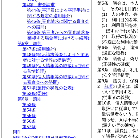
第5条
議会は、本
第4節
審査請求
し、その利用目的
第44条
(審理員による審理手続に
(1)
人の生命、身
関する規定の適用除外)
(2)
利用目的を本
第45条
(審査請求に関する審査会
(3)
利用目的を本
への諮問)
ぼすおそれがあ
第46条
(第三者からの審査請求を
(4)
取得の状況か
棄却する場合等における手続等)
(不適正な利用の禁
第5章
雑則
第6条
議会は、違
第47条
(適用除外)
(適正な取得)
第48条
(開示請求等をしようとする
第7条
議会は、偽
者に対する情報の提供等)
(正確性の確保)
第49条
(個人情報等の取扱いに関す
第8条
議会は、利
る苦情処理)
(安全管理措置)
第50条
(個人情報等の取扱いに関す
第9条
議長は、保
る審査会への諮問)
2
前項
の規定は、
第51条
(施行の状況の公表)
ついて準用する。
第52条
(委任)
(従事者の義務)
第6章
罰則
第10条
個人情報の
第53条
取扱いに従事して
第54条
遣労働者をいう。
第55条
知らせ、又は不当
第56条
(漏えい等の通知)
第57条
第11条
議長は、保
附則
て議長が定めるも
附則
(令和7年3月19日条例第6号)