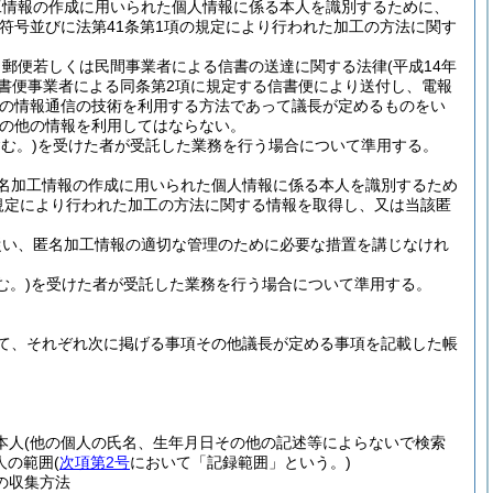
工情報の作成に用いられた個人情報に係る本人を識別するために、
符号並びに法第41条第1項の規定により行われた加工の方法に関す
、郵便若しくは民間事業者による信書の送達に関する法律
(平成14年
信書便事業者による同条第2項に規定する信書便により送付し、電報
他の情報通信の技術を利用する方法であって議長が定めるものをい
の他の情報を利用してはならない。
む。)
を受けた者が受託した業務を行う場合について準用する。
名加工情報の作成に用いられた個人情報に係る本人を識別するため
規定により行われた加工の方法に関する情報を取得し、又は当該匿
従い、匿名加工情報の適切な管理のために必要な措置を講じなけれ
む。)
を受けた者が受託した業務を行う場合について準用する。
て、それぞれ次に掲げる事項その他議長が定める事項を記載した帳
本人
(他の個人の氏名、生年月日その他の記述等によらないで検索
人の範囲
(
次項第2号
において「記録範囲」という。)
の収集方法