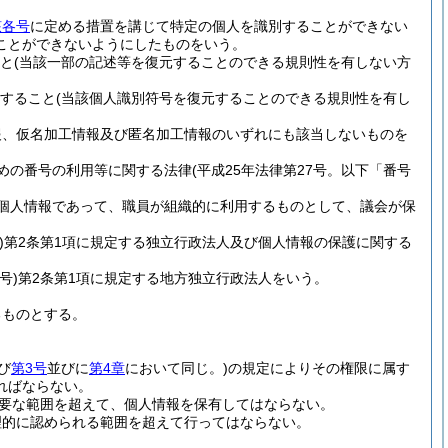
該各号
に定める措置を講じて特定の個人を識別することができない
ことができないようにしたものをいう。
と
(当該一部の記述等を復元することのできる規則性を有しない方
すること
(当該個人識別符号を復元することのできる規則性を有し
報、仮名加工情報及び匿名加工情報のいずれにも該当しないものを
めの番号の利用等に関する法律
(平成25年法律第27号。以下「番号
個人情報であって、職員が組織的に利用するものとして、議会が保
)
第2条第1項に規定する独立行政法人及び個人情報の保護に関する
号)
第2条第1項に規定する地方独立行政法人をいう。
るものとする。
び
第3号
並びに
第4章
において同じ。)
の規定によりその権限に属す
ればならない。
要な範囲を超えて、個人情報を保有してはならない。
理的に認められる範囲を超えて行ってはならない。