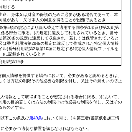
利用する
生命、身体又は財産の保護のために必要がある場合であって、本
同意があり、又は本人の同意を得ることが困難であるとき
2条第5項の規定により読み替えて適用する同条第1項及び第2項
(第
に係る部分に限る。)
の規定に違反して利用されているとき、番号
法第20条の規定に違反して収集され、若しくは保管されていると
又は番号利用法第29条の規定に違反して作成された特定個人情報
イル
(番号利用法第2条第10項に規定する特定個人情報ファイルを
。)
に記録されているとき
利用法第19条
有個人情報を提供する場合において、必要があると認めるときは、
しくは方法の制限その他必要な制限を付し、又はその漏えいの防止
個人情報として取得することが想定される場合に限る。)
において、
利用の目的若しくは方法の制限その他必要な制限を付し、又はその
るものとする。
。以下この条及び
第49条
において同じ。)
を第三者
(当該仮名加工情
めに必要かつ適切な措置を講じなければならない。