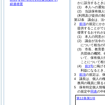
かに該当するとき
経過措置
(1)
本人への通知
(2)
当該保有個人
(利用及び提供の制
第12条
議会は、法
2
前項
の規定にか
提供することがで
侵害するおそれが
(1)
本人の同意が
(2)
議会が法令の
について相当の
(3)
市長、教育委
共団体の機関、
いて、保有個人
ことについて相
(4)
前3号
に掲げ
利益になるとき
3
前項
の規定は、
4
議長は、個人の
務局の職員に限る
5
保有特定個人情
の規定中
同表
の中
第12条第1項