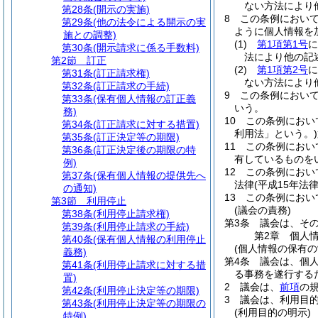
ない方法により
第28条
(開示の実施)
8
この条例におい
第29条
(他の法令による開示の実
ように個人情報を
施との調整)
(1)
第1項第1号
に
第30条
(開示請求に係る手数料)
法により他の記
第2節
訂正
(2)
第1項第2号
に
第31条
(訂正請求権)
ない方法により
第32条
(訂正請求の手続)
9
この条例におい
第33条
(保有個人情報の訂正義
いう。
務)
10
この条例におい
第34条
(訂正請求に対する措置)
利用法」という。)
第35条
(訂正決定等の期限)
11
この条例におい
第36条
(訂正決定後の期限の特
有しているものを
例)
12
この条例におい
第37条
(保有個人情報の提供先へ
法律
(平成15年法
の通知)
13
この条例におい
第3節
利用停止
(議会の責務)
第38条
(利用停止請求権)
第3条
議会は、そ
第39条
(利用停止請求の手続)
第2章
個人
第40条
(保有個人情報の利用停止
(個人情報の保有の
義務)
第4条
議会は、個
第41条
(利用停止請求に対する措
る事務を遂行する
置)
2
議会は、
前項
の
第42条
(利用停止決定等の期限)
3
議会は、利用目
第43条
(利用停止決定等の期限の
(利用目的の明示)
特例)