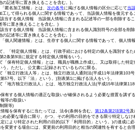
他の記述等に置き換えることを含む。)
。
て「匿名加工情報」とは、
次の各号
に掲げる個人情報の区分に応じて
当
加工して得られる個人に関する情報であって、当該個人情報を復元する
該当する個人情報 当該個人情報に含まれる記述等の一部を削除するこ
述等に置き換えることを含む。)
該当する個人情報 当該個人情報に含まれる個人識別符号の全部を削除
他の記述等に置き換えることを含む。)
て「個人関連情報」とは、生存する個人に関する情報であって、個人情
て、「特定個人情報」とは、行政手続における特定の個人を識別するた
第2条第9項に規定する特定個人情報をいう。
て「保有特定個人情報」とは、職員が職務上作成し、又は取得した特定
いう。
ただし、公文書に記録されているものに限る。
て「独立行政法人等」とは、独立行政法人通則法
(平成11年法律第103号
律第57号。以下「法」という。)
別表第1に掲げる法人をいう。
て「地方独立行政法人」とは、地方独立行政法人法
(平成15年法律第118
の保有する個人情報の適正な取扱いが確保されるよう必要な措置を講ず
情報等の取扱い
制限等)
人情報を保有するに当たっては、法令
(条例を含む。
第12条第2項第2号
及
ため必要な場合に限り、かつ、その利用の目的をできる限り特定しなけ
規定により特定された利用の目的
(以下「利用目的」という。)
の達成に必
的を変更する場合には、変更前の利用目的と相当の関連性を有すると合