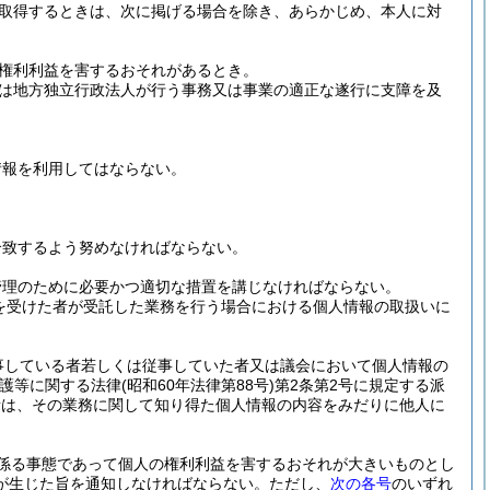
取得するときは、次に掲げる場合を除き、あらかじめ、本人に対
権利利益を害するおそれがあるとき。
は地方独立行政法人が行う事務又は事業の適正な遂行に支障を及
情報を利用してはならない。
合致するよう努めなければならない。
管理のために必要かつ適切な措置を講じなければならない。
を受けた者が受託した業務を行う場合における個人情報の取扱いに
事している者若しくは従事していた者又は議会において個人情報の
保護等に関する法律
(昭和60年法律第88号)
第2条第2号に規定する派
者は、その業務に関して知り得た個人情報の内容をみだりに他人に
係る事態であって個人の権利利益を害するおそれが大きいものとし
が生じた旨を通知しなければならない。
ただし、
次の各号
のいずれ