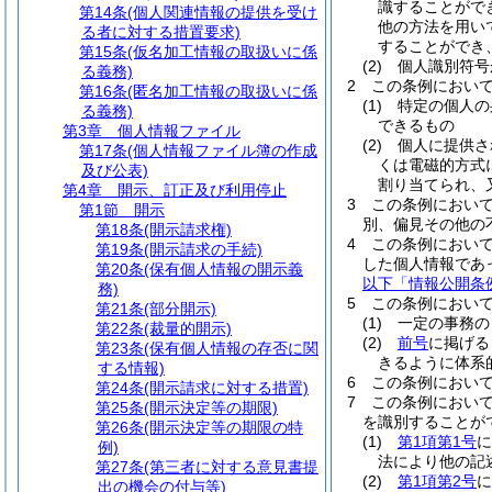
識することがで
第14条
(個人関連情報の提供を受け
他の方法を用い
る者に対する措置要求)
することができ
第15条
(仮名加工情報の取扱いに係
(2)
個人識別符号
る義務)
2
この条例におい
第16条
(匿名加工情報の取扱いに係
(1)
特定の個人の
る義務)
できるもの
第3章
個人情報ファイル
(2)
個人に提供さ
第17条
(個人情報ファイル簿の作成
くは電磁的方式
及び公表)
割り当てられ、
第4章
開示、訂正及び利用停止
3
この条例におい
第1節
開示
別、偏見その他の
第18条
(開示請求権)
4
この条例におい
第19条
(開示請求の手続)
した個人情報であ
第20条
(保有個人情報の開示義
以下「情報公開条
務)
5
この条例におい
第21条
(部分開示)
(1)
一定の事務の
第22条
(裁量的開示)
(2)
前号
に掲げる
第23条
(保有個人情報の存否に関
きるように体系
する情報)
6
この条例におい
第24条
(開示請求に対する措置)
7
この条例におい
第25条
(開示決定等の期限)
を識別することが
第26条
(開示決定等の期限の特
(1)
第1項第1号
に
例)
法により他の記
第27条
(第三者に対する意見書提
(2)
第1項第2号
に
出の機会の付与等)