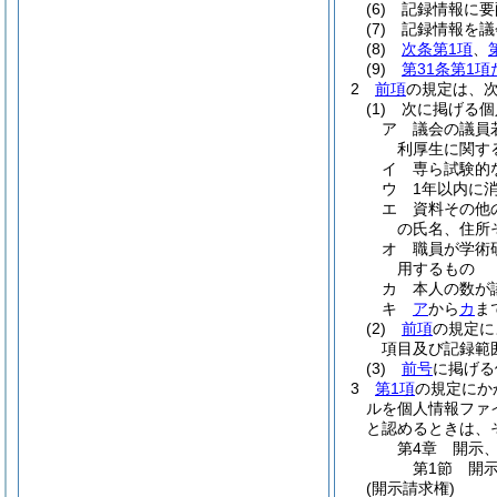
(6)
記録情報に要
(7)
記録情報を議
(8)
次条第1項
、
(9)
第31条第1
2
前項
の規定は、
(1)
次に掲げる個
ア
議会の議員
利厚生に関す
イ
専ら試験的
ウ
1年以内に
エ
資料その他
の氏名、住所
オ
職員が学術
用するもの
カ
本人の数が
キ
ア
から
カ
ま
(2)
前項
の規定に
項目及び記録範
(3)
前号
に掲げる
3
第1項
の規定にか
ルを個人情報ファ
と認めるときは、
第4章
開示
第1節
開
(開示請求権)