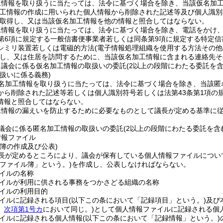
工情報を取り扱うに当たっては、法令に基づく場合を除き、当該仮名加
加工情報の作成に用いられた個人情報から削除された記述等及び個人識別
取得し、又は当該仮名加工情報を他の情報と照合してはならない。
工情報を取り扱うに当たっては、法令に基づく場合を除き、電話をかけ
第6項に規定する一般信書便事業者若しくは同条第9項に規定する特定
シミリ装置若しくは電磁的方法
(電子情報処理組織を使用する方法その
し、又は住居を訪問するために、当該仮名加工情報に含まれる連絡先そ
、議会に係る仮名加工情報の取扱いの委託
(2以上の段階にわたる委託を含
扱いに係る義務)
名加工情報を取り扱うに当たっては、法令に基づく場合を除き、当該匿
から削除された記述等若しくは個人識別符号若しくは法第43条第1項の
情報と照合してはならない。
工情報の漏えいを防止するために必要なものとして議長が定める基準に
議会に係る匿名加工情報の取扱いの委託
(2以上の段階にわたる委託を含
情報ファイル
簿の作成及び公表)
長が定めるところにより、議会が保有している個人情報ファイルについ
報ファイル簿」という。)
を作成し、公表しなければならない。
イルの名称
イルが利用に供される事務をつかさどる組織の名称
イルの利用目的
イルに記録される項目
(以下この条において「記録項目」という。)
及び
。
次項第1号カ
において同じ。)
として個人情報ファイルに記録される個
イルに記録される個人情報
(以下この条において「記録情報」という。)