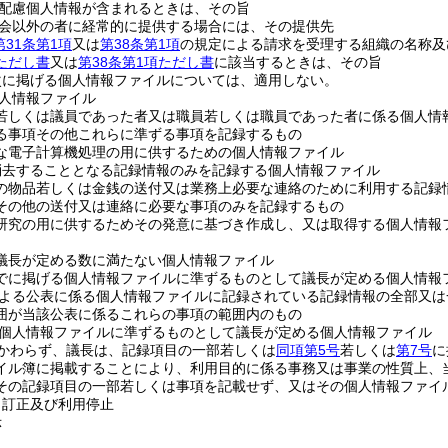
配慮個人情報が含まれるときは、その旨
会以外の者に経常的に提供する場合には、その提供先
第31条第1項
又は
第38条第1項
の規定による請求を受理する組織の名称及
項ただし書
又は
第38条第1項ただし書
に該当するときは、その旨
次に掲げる個人情報ファイルについては、適用しない。
人情報ファイル
若しくは議員であった者又は職員若しくは職員であった者に係る個人情
る事項その他これらに準ずる事項を記録するもの
な電子計算機処理の用に供するための個人情報ファイル
消去することとなる記録情報のみを記録する個人情報ファイル
の物品若しくは金銭の送付又は業務上必要な連絡のために利用する記録
その他の送付又は連絡に必要な事項のみを記録するもの
研究の用に供するためその発意に基づき作成し、又は取得する個人情報
議長が定める数に満たない個人情報ファイル
でに掲げる個人情報ファイルに準ずるものとして議長が定める個人情報
よる公表に係る個人情報ファイルに記録されている記録情報の全部又は
囲が当該公表に係るこれらの事項の範囲内のもの
個人情報ファイルに準ずるものとして議長が定める個人情報ファイル
かわらず、議長は、記録項目の一部若しくは
同項第5号
若しくは
第7号
に
イル簿に掲載することにより、利用目的に係る事務又は事業の性質上、
その記録項目の一部若しくは事項を記載せず、又はその個人情報ファイ
、訂正及び利用停止
示