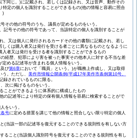
以下同じ。)
に記載され、若しくは記録され、又は音声、動作その
り特定の個人を識別することができるもの
(他の情報と容易に照合
)
記号その他の符号のうち、議長が定めるものをいう。
、記号その他の符号であって、当該特定の個人を識別することが
れ、又は個人に発行されるカードその他の書類に記載され、若し
若しくは購入者又は発行を受ける者ごとに異なるものとなるように
購入者又は発行を受ける者を識別することができるもの
罪の経歴、犯罪により害を被った事実その他本人に対する不当な差
が定める記述等が含まれる個人情報をいう。
で及び
第6章
において「職員」という。)
が職務上作成し、又は取得
いう。
ただし、
美作市情報公開条例
(平成17年美作市条例第10号。
記録されているものに限る。
て、次に掲げるものをいう。
ることができるように体系的に構成したもの
他の記述等により特定の保有個人情報を容易に検索することがで
個人をいう。
該各号
に定める措置を講じて他の情報と照合しない限り特定の個人
と
(当該一部の記述等を復元することのできる規則性を有しない方
すること
(当該個人識別符号を復元することのできる規則性を有し