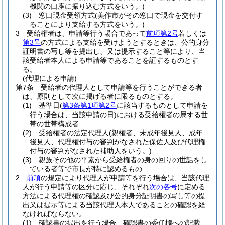
機関の口座に振り込む方式をいう。)
(3)
窓口現金受領方式
(美作市がその窓口で現金を交付す
ることにより支給する方式をいう。)
3
受給権者は、申請等行う場合であって
前項第2号
若しくは
第3号
の方式による支給を受けようとするときは、公的身分
証明書の写し等を提出し、又は提示すること等により、当
該受給者本人による申請等であることを証するものとす
る。
(代理による申請)
第7条
受給者の代理人として申請等を行うことができる者
は、原則として次に掲げる者に限るものとする。
(1)
基準日
(
第3条第1項第2号
に該当するものとして申請を
行う場合は、当該申請の日)
における受給権者の属する世
帯の世帯構成者
(2)
受給権者の法定代理人
(親権者、未成年後見人、成年
後見人、代理権付与の審判がなされた保佐人及び代理権
付与の審判がなされた補助人をいう。)
(3)
親族その他の平素から受給権者の身の回りの世話をし
ている者等で市長が特に認めるもの
2
前項
の規定により代理人が申請等を行う場合は、当該代理
人が行う申請等の区分に応じ、それぞれ
次の各号
に定める
方法による代理権の確認及び公的身分証明書の写し等の提
出又は提示等による当該代理人本人であることの確認を経
なければならない。
(1)
確認書の提出を行う場合 確認書の委任欄への記載