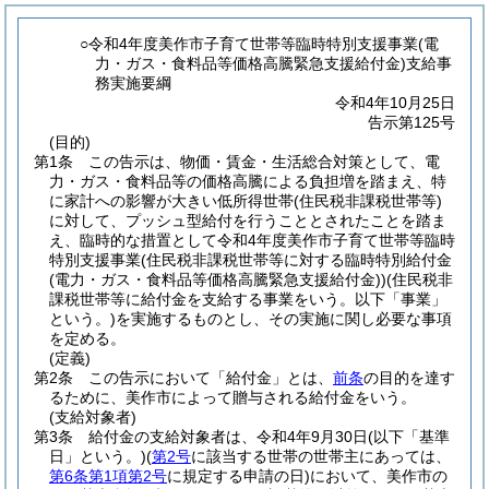
○令和4年度美作市子育て世帯等臨時特別支援事業(電
力・ガス・食料品等価格高騰緊急支援給付金)支給事
務実施要綱
令和4年10月25日
告示第125号
(目的)
第1条
この告示は、物価・賃金・生活総合対策として、電
力・ガス・食料品等の価格高騰による負担増を踏まえ、特
に家計への影響が大きい低所得世帯
(住民税非課税世帯等)
に対して、プッシュ型給付を行うこととされたことを踏ま
え、臨時的な措置として令和4年度美作市子育て世帯等臨時
特別支援事業
(住民税非課税世帯等に対する臨時特別給付金
(電力・ガス・食料品等価格高騰緊急支援給付金)
)
(住民税非
課税世帯等に給付金を支給する事業をいう。以下「事業」
という。)
を実施するものとし、その実施に関し必要な事項
を定める。
(定義)
第2条
この告示において「給付金」とは、
前条
の目的を達す
るために、美作市によって贈与される給付金をいう。
(支給対象者)
第3条
給付金の支給対象者は、令和4年9月30日
(以下「基準
日」という。)
(
第2号
に該当する世帯の世帯主にあっては、
第6条第1項第2号
に規定する申請の日)
において、美作市の