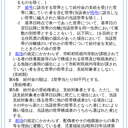
るものを除く。)
ア
前号
に該当する世帯として給付金の支給を受けた世
帯に属していた者を含む世帯
(当該者が
同号
に該当しな
い世帯に編入された場合の当該世帯を除く。)
イ
基準日時点で単一であった世帯について、基準日の
翌日以降に世帯の分離
(当該世帯を同一住所において複
数の別世帯とすることをいう。以下同じ。)
を目的とす
る住民票の異動の届出があった場合において、当該世
帯の分離後のいずれかの世帯について給付金を支給し
たときのその余の世帯
2
前項
の規定にかかわらず、市町村民税均等割が課税されて
いる者の扶養親族等のみで構成される世帯及び租税条約に
よる免除の適用の届出によって市町村民税均等割が課され
ていない者を含む世帯の世帯主は、支給対象者としない。
(支給額)
第4条
給付金の額は、1世帯当たり50千円とする。
(受給権者)
第5条
給付金の受給権者は、支給対象者とする。
ただし、当
該支給対象者が基準日以降に死亡した場合において、当該
支給対象者に係る世帯に他の世帯構成者がいる場合には、
その中から新たに当該世帯の世帯主となった者
(これにより
難い場合は、当該他の世帯構成者のうちから選ばれた者)
と
する。
2
前項
の規定にかかわらず、配偶者やその他親族からの暴力
等を理由に避難している者、児童福祉法
(昭和22年法律第