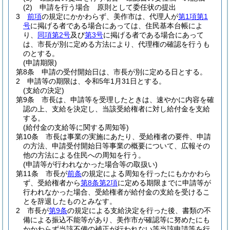
(2)
申請を行う場合 原則として委任状の提出
3
前項
の規定にかかわらず、美作市は、代理人が
第1項第1
号
に掲げる者である場合にあっては、住民基本台帳によ
り、
同項第2号
及び
第3号
に掲げる者である場合にあって
は、市長が別に定める方法により、代理権の確認を行うも
のとする。
(申請期限)
第8条
申請の受付開始日は、市長が別に定める日とする。
2
申請等の期限は、令和5年1月31日とする。
(支給の決定)
第9条
市長は、申請等を受理したときは、速やかに内容を確
認の上、支給を決定し、当該受給権者に対し給付金を支給
する。
(給付金の支給等に関する周知等)
第10条
市長は事業の実施にあたり、受給権者の要件、申請
の方法、申請受付開始日等事業の概要について、広報その
他の方法による住民への周知を行う。
(申請等が行われなかった場合等の取扱い)
第11条
市長が
前条
の規定による周知を行ったにもかかわら
ず、受給権者から
第8条第2項
に定める期限までに申請等が
行われなかった場合、受給権者が給付金の支給を受けるこ
とを辞退したものとみなす。
2
市長が
第9条
の規定による支給決定を行った後、書類の不
備による振込不能等があり、美作市が確認等に努めたにも
かかわらず当該不備の補正が行われない等当該申請等を行