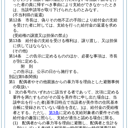
った者の責に帰すべき事由により支給ができなかったとき
は、当該申請等が取り下げられたものとみなす。
(不当利得の返還)
第12条
市長は、偽りその他不正の手段により給付金の支給
を受けた者に対しては、支給を行った給付金の返還を求め
る。
(受給権の譲渡又は担保の禁止)
第13条
給付金の支給を受ける権利は、譲り渡し、又は担保
に供してはならない。
(その他)
第14条
この告示に定めるもののほか、必要な事項は、市長
が別に定める。
附
則
この告示は、公示の日から施行する。
別記
(第5条関係)
第1 配偶者やその他親族からの暴力等を理由とした避難事例
の取扱い
1 次の各号のいずれかに該当する者であって、次項に定める
要件を満たすものがその旨を美作市に申し出た場合は、当
該申出を行った者(基準日時点で当該者が美作市の住民基本
台帳に登録されていない場合を含む。)は、給付金の受給権
者とする。ただし、
第3条
に定める支給対象者の要件その他
給付金の趣旨に照らし、支給が適当と認める場合に限る。
(1) 配偶者からの暴力等を理由に避難し、配偶者と生計を