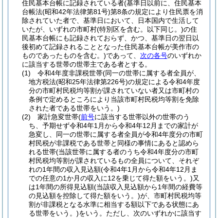
住民基本台帳に記録されている者
(基準日以前に、住民基本
台帳法
(昭和42年法律第81号)
第8条の規定により住民票を消
除されていた者で、基準日において、日本国内で生活して
いたが、いずれの市町村
(特別区を含む。以下同じ。)
の住
民基本台帳にも記録されておらず、かつ、基準日の翌日以
後初めて記録されることとなった住民基本台帳が美作市の
ものであったものを含む。)
であって、
次の各号
のいずれか
に該当する世帯の世帯主である者とする。
(1)
令和4年度非課税世帯
(同一の世帯に属する者全員が、
地方税法
(昭和25年法律第226号)
の規定による令和4年度
分の市町村民税均等割が課されていない者又は市町村の
条例で定めるところにより当該市町村民税均等割を免除
された者である世帯をいう。)
(2)
家計急変世帯
(
前号
に該当する世帯以外の世帯のう
ち、予期せず令和4年1月から令和4年12月までの家計が
急変し、同一の世帯に属する者全員が令和4年度分の市町
村民税が非課税である世帯と同様の事情にあると認めら
れる世帯
(当該世帯に属する者のうち令和4年度分の市町
村民税均等割が課されているもの全員について、それぞ
れの1年間の収入見込額
(令和4年1月から令和4年12月ま
での任意の1か月の収入に12を乗じて得た額をいう。)
又
は1年間の所得見込額
(当該収入見込額から1年間の経費等
の見込額を控除して得た額をいう。)
が、市町村民税均等
割が非課税となる水準に相当する額以下である状態にあ
る世帯をいう。)
をいう。ただし、次のいずれかに該当す