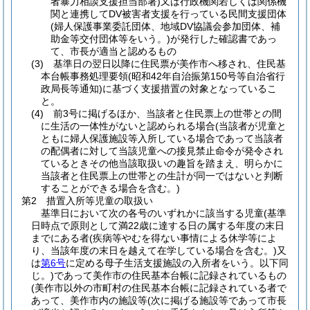
者暴力相談支援担当部署)又は行政機関若しくは関係機
関と連携してDV被害者支援を行っている民間支援団体
(婦人保護事業委託団体、地域DV協議会参加団体、補
助金等交付団体等をいう。)が発行した確認書であっ
て、市長が適当と認めるもの
(3) 基準日の翌日以降に住民票が美作市へ移され、住民基
本台帳事務処理要領(昭和42年自治振第150号等自治省行
政局長等通知)に基づく支援措置の対象となっているこ
と。
(4) 前3号に掲げるほか、当該者と住民票上の世帯との間
に生活の一体性がないと認められる場合(当該者が児童と
ともに婦人保護施設等入所している場合であって当該者
の配偶者に対して当該児童への接見禁止命令が発令され
ているときその他当該取扱いの趣旨を踏まえ、明らかに
当該者と住民票上の世帯との生計が同一ではないと判断
することができる場合を含む。)
第2 措置入所等児童の取扱い
基準日において次の各号のいずれかに該当する児童(基準
日時点で原則として満22歳に達する日の属する年度の末日
までにある者(疾病等やむを得ない事情による休学等によ
り、当該年度の末日を越えて在学している場合を含む。)又
は
第6号
に定める母子生活支援施設の入所者をいう。以下同
じ。)であって美作市の住民基本台帳に記録されているもの
(美作市以外の市町村の住民基本台帳に記録されている者で
あって、美作市内の施設等(次に掲げる施設等であって市長