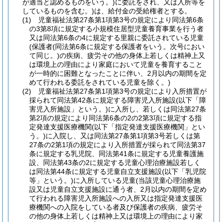
が適当と認めるものをいう。)に委託をされ、又は入所等を
しているものを含む。)は、給付金の受給権者とする。
(1) 児童福祉法第27条第1項第3号の規定により同法第6条
の3第8項に規定する小規模住居型児童養育事業を行う者
又は同法第6条の4に規定する里親に委託されている児童
(保護者(同法第6条に規定する保護者をいう。次号におい
て同じ。)の疾病、疲労その他の身体上若しくは精神上又
は環境上の理由により家庭において児童を養育すること
が一時的に困難となったことに伴い、2月以内の期間を定
めて行われる委託をされている児童を除く。)
(2) 児童福祉法第27条第1項第3号の規定により入所措置が
採られて同法第42条に規定する障害児入所施設(以下「障
害児入所施設」という。)に入所し、若しくは同法第27条
第2項の規定により同法第6条の2の2第3項に規定する指
定発達支援医療機関(以下「指定発達支援医療機関」とい
う。)に入院し、又は同法第27条第1項第3号若しくは第
27条の2第1項の規定により入所措置が採られて同法第37
条に規定する乳児院、同法第41条に規定する児童養護施
設、同法第43条の2に規定する児童心理治療施設若しく
は同法第44条に規定する児童自立支援施設(以下「乳児院
等」という。)に入所している児童(当該児童心理治療施
設又は児童自立支援施設に通う者、2月以内の期間を定め
て行われる障害児入所施設への入所又は指定発達支援医
療機関への入院をしている者及び保護者の疾病、疲労そ
の他の身体上若しくは精神上又は環境上の理由により家