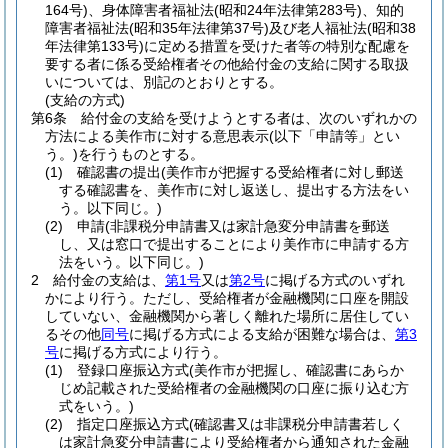
164号)
、身体障害者福祉法
(昭和24年法律第283号)
、知的
障害者福祉法
(昭和35年法律第37号)
及び老人福祉法
(昭和38
年法律第133号)
に定める措置を受けた者等の特別な配慮を
要する者に係る受給権者その他給付金の支給に関する取扱
いについては、別記のとおりとする。
(支給の方式)
第6条
給付金の支給を受けようとする者は、次のいずれかの
方法による美作市に対する意思表示
(以下「申請等」とい
う。)
を行うものとする。
(1)
確認書の提出
(美作市が把握する受給権者に対し郵送
する確認書を、美作市に対し返送し、提出する方法をい
う。以下同じ。)
(2)
申請
(非課税分申請書又は家計急変分申請書を郵送
し、又は窓口で提出することにより美作市に申請する方
法をいう。以下同じ。)
2
給付金の支給は、
第1号
又は
第2号
に掲げる方式のいずれ
かにより行う。
ただし、受給権者が金融機関に口座を開設
していない、金融機関から著しく離れた場所に居住してい
るその他
同号
に掲げる方式による支給が困難な場合は、
第3
号
に掲げる方式により行う。
(1)
登録口座振込方式
(美作市が把握し、確認書にあらか
じめ記載された受給権者の金融機関の口座に振り込む方
式をいう。)
(2)
指定口座振込方式
(確認書又は非課税分申請書若しく
は家計急変分申請書により受給権者から通知された金融