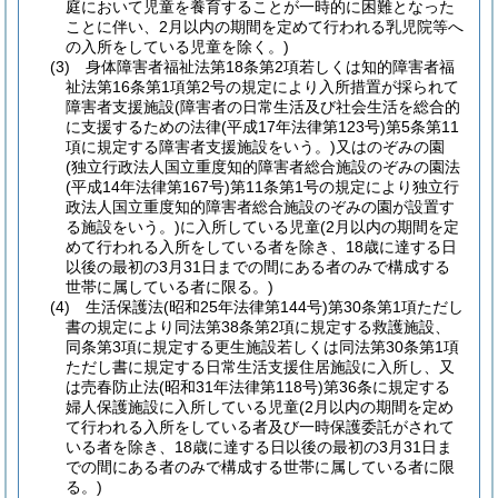
庭において児童を養育することが一時的に困難となった
ことに伴い、2月以内の期間を定めて行われる乳児院等へ
の入所をしている児童を除く。)
(3) 身体障害者福祉法第18条第2項若しくは知的障害者福
祉法第16条第1項第2号の規定により入所措置が採られて
障害者支援施設(障害者の日常生活及び社会生活を総合的
に支援するための法律(平成17年法律第123号)第5条第11
項に規定する障害者支援施設をいう。)又はのぞみの園
(独立行政法人国立重度知的障害者総合施設のぞみの園法
(平成14年法律第167号)第11条第1号の規定により独立行
政法人国立重度知的障害者総合施設のぞみの園が設置す
る施設をいう。)に入所している児童(2月以内の期間を定
めて行われる入所をしている者を除き、18歳に達する日
以後の最初の3月31日までの間にある者のみで構成する
世帯に属している者に限る。)
(4) 生活保護法(昭和25年法律第144号)第30条第1項ただし
書の規定により同法第38条第2項に規定する救護施設、
同条第3項に規定する更生施設若しくは同法第30条第1項
ただし書に規定する日常生活支援住居施設に入所し、又
は売春防止法(昭和31年法律第118号)第36条に規定する
婦人保護施設に入所している児童(2月以内の期間を定め
て行われる入所をしている者及び一時保護委託がされて
いる者を除き、18歳に達する日以後の最初の3月31日ま
での間にある者のみで構成する世帯に属している者に限
る。)