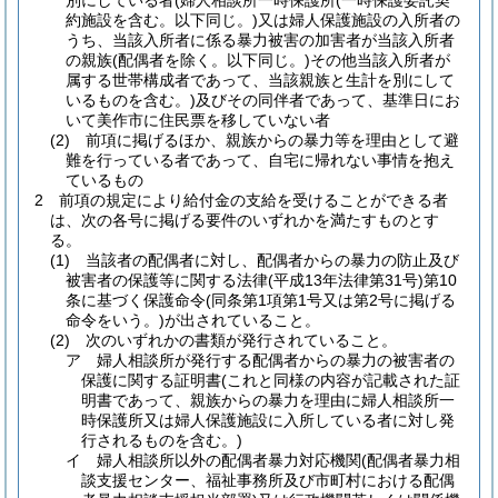
別にしている者(婦人相談所一時保護所(一時保護委託契
約施設を含む。以下同じ。)又は婦人保護施設の入所者の
うち、当該入所者に係る暴力被害の加害者が当該入所者
の親族(配偶者を除く。以下同じ。)その他当該入所者が
属する世帯構成者であって、当該親族と生計を別にして
いるものを含む。)及びその同伴者であって、基準日にお
いて美作市に住民票を移していない者
(2) 前項に掲げるほか、親族からの暴力等を理由として避
難を行っている者であって、自宅に帰れない事情を抱え
ているもの
2 前項の規定により給付金の支給を受けることができる者
は、次の各号に掲げる要件のいずれかを満たすものとす
る。
(1) 当該者の配偶者に対し、配偶者からの暴力の防止及び
被害者の保護等に関する法律(平成13年法律第31号)第10
条に基づく保護命令(同条第1項第1号又は第2号に掲げる
命令をいう。)が出されていること。
(2) 次のいずれかの書類が発行されていること。
ア 婦人相談所が発行する配偶者からの暴力の被害者の
保護に関する証明書(これと同様の内容が記載された証
明書であって、親族からの暴力を理由に婦人相談所一
時保護所又は婦人保護施設に入所している者に対し発
行されるものを含む。)
イ 婦人相談所以外の配偶者暴力対応機関(配偶者暴力相
談支援センター、福祉事務所及び市町村における配偶