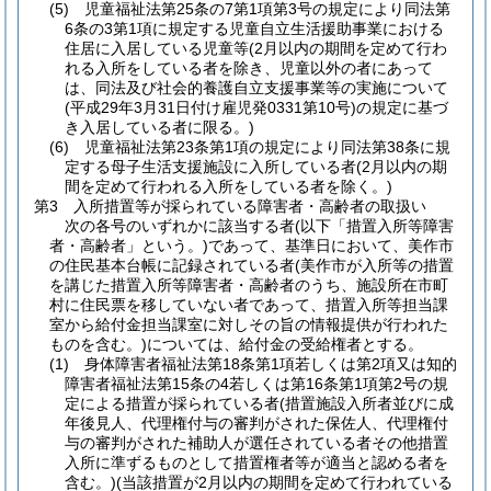
(5) 児童福祉法第25条の7第1項第3号の規定により同法第
6条の3第1項に規定する児童自立生活援助事業における
住居に入居している児童等(2月以内の期間を定めて行わ
れる入所をしている者を除き、児童以外の者にあって
は、同法及び社会的養護自立支援事業等の実施について
(平成29年3月31日付け雇児発0331第10号)の規定に基づ
き入居している者に限る。)
(6) 児童福祉法第23条第1項の規定により同法第38条に規
定する母子生活支援施設に入所している者(2月以内の期
間を定めて行われる入所をしている者を除く。)
第3 入所措置等が採られている障害者・高齢者の取扱い
次の各号のいずれかに該当する者(以下「措置入所等障害
者・高齢者」という。)であって、基準日において、美作市
の住民基本台帳に記録されている者(美作市が入所等の措置
を講じた措置入所等障害者・高齢者のうち、施設所在市町
村に住民票を移していない者であって、措置入所等担当課
室から給付金担当課室に対しその旨の情報提供が行われた
ものを含む。)については、給付金の受給権者とする。
(1) 身体障害者福祉法第18条第1項若しくは第2項又は知的
障害者福祉法第15条の4若しくは第16条第1項第2号の規
定による措置が採られている者(措置施設入所者並びに成
年後見人、代理権付与の審判がされた保佐人、代理権付
与の審判がされた補助人が選任されている者その他措置
入所に準ずるものとして措置権者等が適当と認める者を
含む。)(当該措置が2月以内の期間を定めて行われている