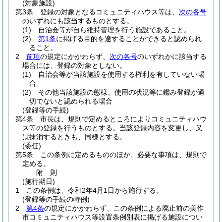
(対象施設)
第3条
登録の対象となるコミュニティハウス等は、
次の各号
のいずれにも該当するものとする。
(1)
自治会等が自ら維持管理を行う施設であること。
(2)
第1条
に掲げる目的を達することができると認められ
ること。
2
前項
の規定にかかわらず、
次の各号
のいずれかに該当する
場合には、登録の対象としない。
(1)
自治会等が当該施設を使用する権利を有していない場
合
(2)
その他当該施設の態様、使用の状況等に鑑み登録が適
切でないと認められる場合
(登録等の手続)
第4条
市長は、規則で定めるところによりコミュニティハウ
ス等の登録を行うものとする。
当該登録内容を変更し、又
は抹消するときも、同様とする。
(委任)
第5条
この条例に定めるもののほか、必要な事項は、規則で
定める。
附
則
(施行期日)
1
この条例は、令和2年4月1日から施行する。
(登録等の手続の特例)
2
第4条
の規定にかかわらず、この条例による廃止前の美作
市コミュニティハウス等設置条例別表に掲げる施設につい