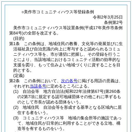
○美作市コミュニティハウス等登録条例
令和2年3月25日
条例第2号
美作市コミュニティハウス等設置条例(平成17年美作市条例
第84号)の全部を改正する。
(目的)
第1条
この条例は、地域住民の教養、文化等の発展並びに生
活福祉及び自治意識の向上に寄与すると認められるコミュ
ニティハウス等を、市が適切に把握し、その登録を行うこ
とにより、当該地域におけるコミュニティ活動の効率的な
支援を図り、もって住みよい地域づくりに資することを目
的とする。
(定義)
第2条
この条例において、
次の各号
に掲げる用語の意義は、
それぞれ
当該各号
に定めるところによる。
(1)
自治会等 地方自治法
(昭和22年法律第67号)
第260条
の2第7項に規定する認可地縁団体その他これに準ずるも
のとして市長が認める団体をいう。
(2)
地域住民 自治会等を形成する基準となる区域内に居
住する者をいう。
(3)
コミュニティハウス等 地域の集会所等の施設であっ
て、地域住民が日常的に利用することができる立地、構
造等を有するものをいう。