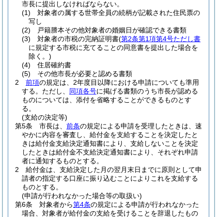
市長に提出しなければならない。
(1)
対象者の属する世帯全員の続柄が記載された住民票の
写し
(2)
戸籍謄本その他対象者の婚姻日が確認できる書類
(3)
対象者の市税の完納証明書
(
第2条第1項第4号ただし書
に規定する市税に充てることの同意書を提出した場合を
除く。)
(4)
住居確約書
(5)
その他市長が必要と認める書類
2
前項
の規定は、2年度目以降における申請についても準用
する。
ただし、
同項各号
に掲げる書類のうち市長が認める
ものについては、添付を省略することができるものとす
る。
(支給の決定等)
第5条
市長は、
前条
の規定による申請を受理したときは、速
やかに内容を審査し、給付金を支給することを決定したと
きは給付金支給決定通知書により、支給しないことを決定
したときは給付金不支給決定通知書により、それぞれ申請
者に通知するものとする。
2
給付金は、支給決定した月の翌月末日までに原則として申
請者の指定する口座に振り込むことによりこれを支給する
ものとする。
(申請が行われなかった場合等の取扱い)
第6条
対象者から
第4条
の規定による申請が行われなかった
場合、対象者が給付金の支給を受けることを辞退したもの