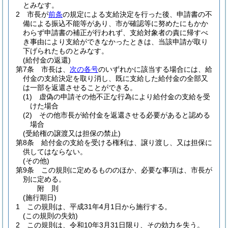
とみなす。
2
市長が
前条
の規定による支給決定を行った後、申請書の不
備による振込不能等があり、市が確認等に努めたにもかか
わらず申請書の補正が行われず、支給対象者の責に帰すべ
き事由により支給ができなかったときは、当該申請が取り
下げられたものとみなす。
(給付金の返還)
第7条
市長は、
次の各号
のいずれかに該当する場合には、給
付金の支給決定を取り消し、既に支給した給付金の全部又
は一部を返還させることができる。
(1)
虚偽の申請その他不正な行為により給付金の支給を受
けた場合
(2)
その他市長が給付金を返還させる必要があると認める
場合
(受給権の譲渡又は担保の禁止)
第8条
給付金の支給を受ける権利は、譲り渡し、又は担保に
供してはならない。
(その他)
第9条
この規則に定めるもののほか、必要な事項は、市長が
別に定める。
附
則
(施行期日)
1
この規則は、平成31年4月1日から施行する。
(この規則の失効)
2
この規則は、令和10年3月31日限り、その効力を失う。