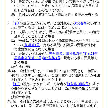
(4)
夫婦のいずれもが納期の到来した市税を滞納していな
いこと。
ただし、市税に充てることの同意書を市長に提
出した場合は、この限りでない。
(5)
給付金の受給後3年以上本市に居住する意思を有する
こと。
2
前項
の規定にかかわらず、当該対象者が
次の各号
のいずれ
かに該当する場合には、支給の対象としない。
(1)
夫婦のいずれかが、過去に他の配偶者と共にこの給付
金を受けたことがある場合
(2)
平成31年3月31日において婚姻関係にあった者同士に
ついて
前項第1号
に定める期間に婚姻届の受理が行われ、
再度婚姻関係になった場合
(3)
夫婦のいずれかが、
美作市暴力団排除条例
(平成23年
美作市条例第22号)
第2条第3号
に規定する暴力団員等で
ある場合
(給付金の額)
第3条
給付金の額は、一の年度につき10万円とし、初回の
申請日が属する年度から、当該年度を含む連続した3か年度
を限度として支給するものとする。
2
前項
の規定にかかわらず、対象者が
前条第1項各号
に掲げ
る要件を満たさなくなったときは、当該事由の生じた年度
を限度とする。
(支給の申請)
第4条
給付金の支給を受けようとする者
(以下「申請者」と
いう。)
は、別に定める申請書に次に掲げる書類を添えて、