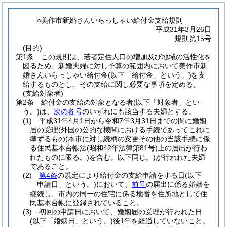
○美作市新婚さんいらっしゃい給付金支給規則
平成31年3月26日
規則第15号
(目的)
第1条
この規則は、若者定住人口の増加及び地域の活性化を
図るため、新婚夫婦に対し予算の範囲内において美作市新
婚さんいらっしゃい給付金
(以下「給付金」という。)
を支
給するものとし、その支給に関し必要な事項を定める。
(支給対象者)
第2条
給付金の支給の対象となる者
(以下「対象者」とい
う。)
は、
次の各号
のいずれにも該当する夫婦とする。
(1)
平成31年4月1日から令和7年3月31日までの間に婚姻
届の受理
(外国の公的な機関における手続であってこれに
準ずるもの
(本市に対し続柄の変更その他の当該手続に係
る住民基本台帳法
(昭和42年法律第81号)
上の届出が行わ
れたものに限る。)
を含む。以下同じ。)
が行われた夫婦
であること。
(2)
第4条
の規定により給付金の支給申請をする日
(以下
「申請日」という。)
において、
前号
の届出に係る婚姻を
継続し、市内の同一の住宅に係る地番を住所地として住
民基本台帳に登録されていること。
(3)
初回の申請日において、婚姻届の受理が行われた日
(以下「婚姻日」という。)
後1年を経過していないこと。