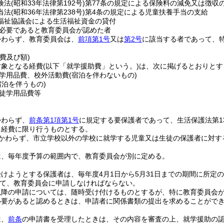
険法
(昭和33年法律第192号)
第77条の規定による保険料の減免又は徴収
当法
(昭和36年法律第238号)
第4条の規定による児童扶養手当の支給
福祉協議会による生活福祉資金の貸付
必要であると教育委員会が認めた者
かわらず、教育委員会は、
前項第1号
又は
第2号
に該当する者であって、
費及び額)
対象となる経費
(以下「就学援助費」という。)
は、次に掲げるとおりとす
学用品費、校外活動費
(宿泊を伴わないもの)
宿泊を伴うもの)
徒学用品費等
かわらず、
前条第1項第1号
に規定する要保護者であって、生活保護法第1
る経費に限り行うものとする。
かわらず、市立学校以外の学校に就学する児童又は生徒の保護者に対す
は、毎年度予算の範囲内で、教育委員会が別に定める。
けようとする保護者は、毎年度4月1日から5月31日までの期間に所定
て、教育委員会に申請しなければならない。
以降の申請については、随時受け付けるものとするが、特に教育委員会が
必要があると認めるときは、申請者に関係書類の提出を求めることがで
は、
前条
の申請書を受理したときは、その内容を審査の上、就学援助の