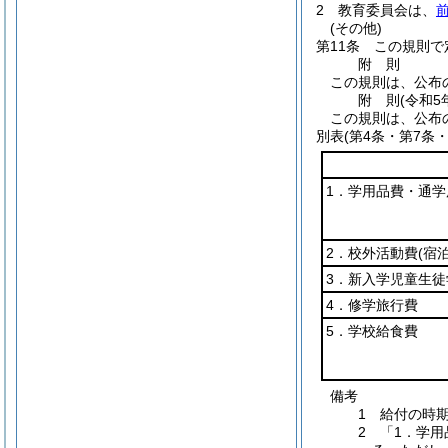
2
教育委員会は、
(その他)
第11条
この規則で
附
則
この規則は、公布
附
則
(令和5
この規則は、公布
別表
(第4条・第7条
1．学用品費・通
2．校外活動費
(宿
3．新入学児童生
4．修学旅行費
5．学校給食費
備考
1 給付の時
2 「1．学