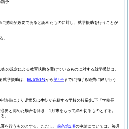
の猶予
特に援助が必要であると認めたものに対し、就学援助を行うことが
る。
3条の規定による教育扶助を受けているものに対する就学援助は、
る就学援助は、
同項第1号
から
第4号
までに掲げる経費に限り行う
の申請書により児童又は生徒が在籍する学校の校長
(以下「学校長」
必要と認めた場合を除き、1月末をもって締め切るものとする。
きる。
認否を行うものとする。
ただし、
前条第2項
の申請については、毎月