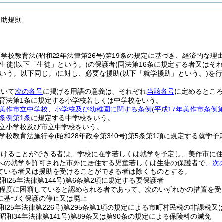
援助規則
、学校教育法
(昭和22年法律第26号)
第19条の規定に基づき、経済的な理
生徒
(以下「生徒」という。)
の保護者
(同法第16条に規定する者又はそ
いう。以下同じ。)
に対し、必要な援助
(以下「就学援助」という。)
を行
おいて
次の各号
に掲げる用語の意義は、それぞれ
当該各号
に定めるとこ
育法第1条に規定する小学校若しくは中学校をいう。
美作市立中学校、小学校及び幼稚園に関する条例
(平成17年美作市条例
条例第1条
に規定する中学校をいう。
立小学校及び市立中学校をいう。
学校教育法施行令
(昭和28年政令第340号)
第5条第1項に規定する就学予
受けることができる者は、学校に在学若しくは就学を予定し、美作市に
への就学を許可された市外に居住する児童若しくは生徒の保護者で、
次
ている者又は援助を受けることができる者は除くものとする。
昭和25年法律第144号)
第6条第2項に規定する要保護者
程度に困窮していると認められる者であって、次のいずれかの措置を受
に基づく保護の停止又は廃止
昭和25年法律第226号)
第295条第1項の規定による市町村民税の非課税又
(昭和34年法律第141号)
第89条又は第90条の規定による保険料の減免