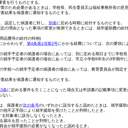
審査を行うものとする。
審査のため必要があるときは、学校長、民生委員又は福祉事務所長の意
審査結果を保護者に通知するものとする。
は、認定した保護者に対し、
別表
に定める時期に給付するものとする。
認定の理由となった事項の変更が推測できるときには、就学援助費の給
用品費等の給付の特例)
にかかわらず、
第4条第1項第3号
にかかる経費については、次の要領に
。
の就学予定者の保護者の場合にあっては、別に定める期日までに学校長
の就学予定者の保護者の場合にあっては、市立小学校6年生の3学期中
の学校への就学予定者の保護者の場合にあっては、教育委員会が指定す
審査結果を保護者に通知するものとする。
3条
に定める要件を欠くことになった場合又は申請書の記載事項に変更
らない。
は、保護者が
次の各号
のいずれかに該当すると認めたときは、就学援助
の他不正手段により就学援助を受けたことが判明したとき。
する対象者に該当しなくなったとき。
る届出を怠ったことが判明したとき。
員会が就学援助の必要がなくなったと認めるとき。