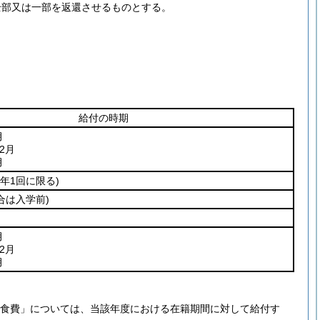
全部又は一部を返還させるものとする。
給付の時期
月
2月
月
(年1回に限る)
合は入学前)
月
2月
月
校給食費」については、当該年度における在籍期間に対して給付す