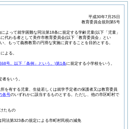
平成30年7月25日
教育委員会規則第5号
由によって就学困難な同法第18条に規定する学齢児童
(以下「児童」
れに代わる者として美作市教育委員会
(以下「教育委員会」とい
い、もって義務教育の円滑な実施に資することを目的とする。
ろによる。
第68号。以下「条例」という。)
第1条
に規定する小学校をいう。
定者をいう。
住所を有する児童、生徒若しくは就学予定者の保護者又は教育委員
の各号
のいずれかに該当するものとする。
ただし、他の市区町村で
けたもの
は同法第323条の規定による市町村民税の減免