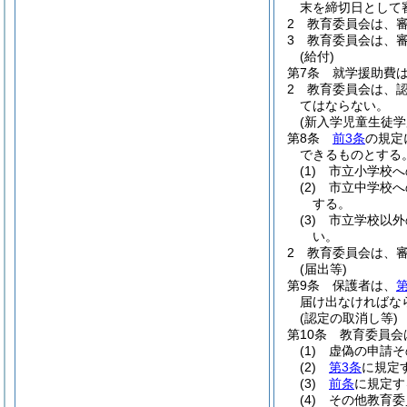
末を締切日として
2
教育委員会は、
3
教育委員会は、
(給付)
第7条
就学援助費
2
教育委員会は、
てはならない。
(新入学児童生徒学
第8条
前3条
の規定
できるものとする
(1)
市立小学校へ
(2)
市立中学校へ
する。
(3)
市立学校以外
い。
2
教育委員会は、
(届出等)
第9条
保護者は、
第
届け出なければな
(認定の取消し等)
第10条
教育委員会
(1)
虚偽の申請そ
(2)
第3条
に規定
(3)
前条
に規定す
(4)
その他教育委