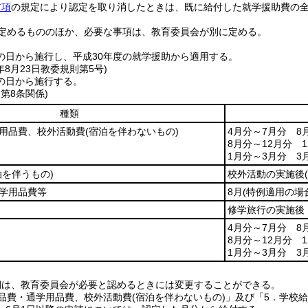
前項
の規定により認定を取り消したときは、既に給付した就学援助費の
定めるもののほか、必要な事項は、教育委員会が別に定める。
の日から施行し、平成30年度の就学援助から適用する。
年8月23日
教委規則第5号)
の日から施行する。
・第8条関係)
種類
学用品費、校外活動費
(宿泊を伴わないもの)
4月分～7月分 8
8月分～12月分 1
1月分～3月分 3
泊を伴うもの)
校外活動の実施後
徒学用品費等
8月
(特例適用の場
修学旅行の実施後
4月分～7月分 8
8月分～12月分 1
1月分～3月分 3
期は、教育委員会が必要と認めるときには変更することができる。
用品費・通学用品費、校外活動費(宿泊を伴わないもの)」及び「5．学