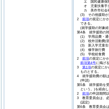
エ
国民健康保
オ
児童扶養手
カ
美作市社会
(3)
その他援助が
2
前項
の規定にか
できる。
(就学援助の対象経
第4条
就学援助の
(1)
学用品費・通
(2)
校外活動費
(
(3)
新入学児童生
(4)
修学旅行費
(5)
学校給食費
2
前項
の規定にか
前項第4号
に掲げ
3
第1項
の規定にか
ものとする。
4
就学援助費の額
(申請)
第5条
就学援助を受
という。)
を経由し
2
前項
の申請期間
3
教育委員会は、
(認定)
第6条
教育委員会