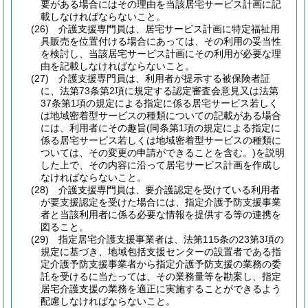
要がある場合にはその理由を当該居宅サービス計画に記
載しなければならないこと。
(26)
介護支援専門員は、居宅サービス計画に特定福祉用
具販売を位置付ける場合にあっては、その利用の妥当性
を検討し、当該居宅サービス計画にその利用が必要な理
由を記載しなければならないこと。
(27)
介護支援専門員は、利用者が提示する被保険者証
に、法第73条第2項に規定する認定審査会意見又は法第
37条第1項の規定による指定に係る居宅サービス若しく
は地域密着型サービスの種類についての記載がある場合
には、利用者にその趣旨
(同条第1項の規定による指定に
係る居宅サービス若しくは地域密着型サービスの種類に
ついては、その変更の申請ができることを含む。)
を説明
した上で、その内容に沿って居宅サービス計画を作成し
なければならないこと。
(28)
介護支援専門員は、要介護認定を受けている利用者
が要支援認定を受けた場合には、指定介護予防支援事業
者と当該利用者に係る必要な情報を提供する等の連携を
図ること。
(29)
指定居宅介護支援事業者は、法第115条の23第3項の
規定に基づき、地域包括支援センターの設置者である指
定介護予防支援事業者から指定介護予防支援の業務の委
託を受けるに当たっては、その業務量等を勘案し、指定
居宅介護支援の業務を適正に実施することができるよう
配慮しなければならないこと。