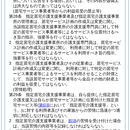
所について広告をする場合においては、その内容が虚偽又
は誇大なものであってはならない。
(居宅サービス事業者等からの利益収受の禁止等)
第28条
指定居宅介護支援事業者及び指定居宅介護支援事業
所の管理者は、居宅サービス計画の作成又は変更に関し、
当該指定居宅介護支援事業所の介護支援専門員に対して特
定の居宅サービス事業者等によるサービスを位置付けるべ
き旨の指示、強要等を行ってはならない。
2
指定居宅介護支援事業所の介護支援専門員は、居宅サービ
ス計画の作成又は変更に関し、利用者に対して特定の居宅
サービス事業者等によるサービスを利用すべき旨の指示、
強要等を行ってはならない。
3
指定居宅介護支援事業者及びその従業者は、居宅サービス
計画の作成又は変更に関し、利用者に対して特定の居宅サ
ービス事業者等によるサービスを利用させることの対償と
して、当該居宅サービス事業者等から金品その他の財産上
の利益を収受してはならない。
(苦情処理)
第29条
指定居宅介護支援事業者は、自ら提供した指定居宅
介護支援又は自らが居宅サービス計画に位置付けた指定居
宅サービス等
(
第6項
において「指定居宅介護支援等」とい
う。)
に対する利用者及びその家族からの苦情に迅速かつ適
切に対応しなければならない。
2
指定居宅介護支援事業者は、
前項
の苦情を受け付けた場合
は、当該苦情の内容等を記録しなければならない。