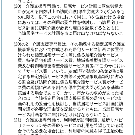
うこと。
(20)
介護支援専門員は、居宅サービス計画に厚生労働大
臣が定める回数以上の訪問介護
(厚生労働大臣が定めるも
のに限る。以下この号において同じ。)
を位置付ける場合
にあっては、その利用の妥当性を検討し、当該居宅サー
ビス計画に訪問介護が必要な理由を記載するとともに、
当該居宅サービス計画を市に届け出なければならないこ
と。
(20)の2
介護支援専門員は、その勤務する指定居宅介護支
援事業所において作成された居宅サービス計画に位置付
けられた指定居宅サービス等に係る居宅介護サービス
費、特例居宅介護サービス費、地域密着型介護サービス
費及び特例地域密着型介護サービス費
(以下この号におい
て「サービス費」という。)
の総額が法第43条第2項に規
定する居宅介護サービス費等区分支給限度基準額に占め
る割合及び訪問介護に係る居宅介護サービス費がサービ
ス費の総額に占める割合が厚生労働大臣が定める基準に
該当する場合であって、かつ、市からの求めがあった場
合には、当該指定居宅介護支援事業所の居宅サービス計
画の利用の妥当性を検討し、当該居宅サービス計画に訪
問介護が必要な理由等を記載するとともに、当該居宅サ
ービス計画を市に届け出なければならないこと。
(21)
介護支援専門員は、利用者が訪問看護、通所リハビ
リテーション等の医療サービスの利用を希望している場
合その他必要な場合には、利用者の同意を得て主治の医