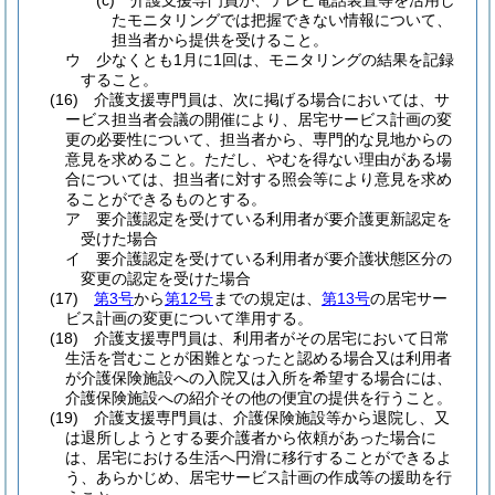
(c)
介護支援専門員が、テレビ電話装置等を活用し
たモニタリングでは把握できない情報について、
担当者から提供を受けること。
ウ
少なくとも1月に1回は、モニタリングの結果を記録
すること。
(16)
介護支援専門員は、次に掲げる場合においては、サ
ービス担当者会議の開催により、居宅サービス計画の変
更の必要性について、担当者から、専門的な見地からの
意見を求めること。
ただし、やむを得ない理由がある場
合については、担当者に対する照会等により意見を求め
ることができるものとする。
ア
要介護認定を受けている利用者が要介護更新認定を
受けた場合
イ
要介護認定を受けている利用者が要介護状態区分の
変更の認定を受けた場合
(17)
第3号
から
第12号
までの規定は、
第13号
の居宅サー
ビス計画の変更について準用する。
(18)
介護支援専門員は、利用者がその居宅において日常
生活を営むことが困難となったと認める場合又は利用者
が介護保険施設への入院又は入所を希望する場合には、
介護保険施設への紹介その他の便宜の提供を行うこと。
(19)
介護支援専門員は、介護保険施設等から退院し、又
は退所しようとする要介護者から依頼があった場合に
は、居宅における生活へ円滑に移行することができるよ
う、あらかじめ、居宅サービス計画の作成等の援助を行