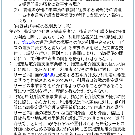
支援専門員の職務に従事する場合
(2)
管理者が他の事業所の職務に従事する場合
(その管理
する指定居宅介護支援事業所の管理に支障がない場合に
限る。)
(内容及び手続の説明及び同意)
第7条
指定居宅介護支援事業者は、指定居宅介護支援の提供
の開始に際し、あらかじめ、利用申込者又はその家族に対
し、
第21条
の運営規程の概要その他の利用申込者のサービ
スの選択に資すると認められる重要事項を記した文書を交
付して説明を行い、原則として書面により、当該提供の開
始について利用申込者の同意を得なければならない。
2
指定居宅介護支援事業者は、指定居宅介護支援の提供の開
始に際し、あらかじめ、利用者又はその家族に対し、居宅
サービス計画が
第3条
に規定する基本方針及び利用者の希望
に基づき作成されるものであり、利用者は複数の指定居宅
サービス事業者等を紹介するよう求めることができること
等につき説明を行い、理解を得なければならない。
3
指定居宅介護支援事業者は、指定居宅介護支援の提供の開
始に際し、あらかじめ、利用者又はその家族に対し、前6月
間に当該指定居宅介護支援事業所において作成された居宅
サービス計画の総数のうちに訪問介護、通所介護、福祉用
具貸与及び地域密着型通所介護
(以下この項において「訪問
介護等」という。)
がそれぞれ位置付けられた居宅サービス
計画の数が占める割合及び前6月間に当該指定居宅介護支援
事業所において作成された居宅サービス計画に位置付けら