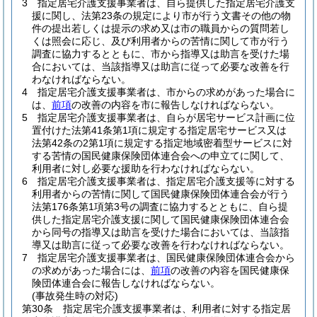
3
指定居宅介護支援事業者は、自ら提供した指定居宅介護支
援に関し、法第23条の規定により市が行う文書その他の物
件の提出若しくは提示の求め又は市の職員からの質問若し
くは照会に応じ、及び利用者からの苦情に関して市が行う
調査に協力するとともに、市から指導又は助言を受けた場
合においては、当該指導又は助言に従って必要な改善を行
わなければならない。
4
指定居宅介護支援事業者は、市からの求めがあった場合に
は、
前項
の改善の内容を市に報告しなければならない。
5
指定居宅介護支援事業者は、自らが居宅サービス計画に位
置付けた法第41条第1項に規定する指定居宅サービス又は
法第42条の2第1項に規定する指定地域密着型サービスに対
する苦情の国民健康保険団体連合会への申立てに関して、
利用者に対し必要な援助を行わなければならない。
6
指定居宅介護支援事業者は、指定居宅介護支援等に対する
利用者からの苦情に関して国民健康保険団体連合会が行う
法第176条第1項第3号の調査に協力するとともに、自ら提
供した指定居宅介護支援に関して国民健康保険団体連合会
から同号の指導又は助言を受けた場合においては、当該指
導又は助言に従って必要な改善を行わなければならない。
7
指定居宅介護支援事業者は、国民健康保険団体連合会から
の求めがあった場合には、
前項
の改善の内容を国民健康保
険団体連合会に報告しなければならない。
(事故発生時の対応)
第30条
指定居宅介護支援事業者は、利用者に対する指定居