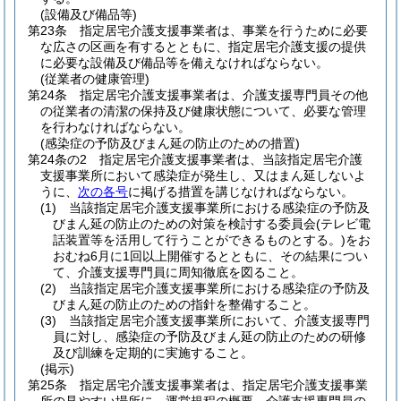
(設備及び備品等)
第23条
指定居宅介護支援事業者は、事業を行うために必要
な広さの区画を有するとともに、指定居宅介護支援の提供
に必要な設備及び備品等を備えなければならない。
(従業者の健康管理)
第24条
指定居宅介護支援事業者は、介護支援専門員その他
の従業者の清潔の保持及び健康状態について、必要な管理
を行わなければならない。
(感染症の予防及びまん延の防止のための措置)
第24条の2
指定居宅介護支援事業者は、当該指定居宅介護
支援事業所において感染症が発生し、又はまん延しないよ
うに、
次の各号
に掲げる措置を講じなければならない。
(1)
当該指定居宅介護支援事業所における感染症の予防及
びまん延の防止のための対策を検討する委員会
(テレビ電
話装置等を活用して行うことができるものとする。)
をお
おむね6月に1回以上開催するとともに、その結果につい
て、介護支援専門員に周知徹底を図ること。
(2)
当該指定居宅介護支援事業所における感染症の予防及
びまん延の防止のための指針を整備すること。
(3)
当該指定居宅介護支援事業所において、介護支援専門
員に対し、感染症の予防及びまん延の防止のための研修
及び訓練を定期的に実施すること。
(掲示)
第25条
指定居宅介護支援事業者は、指定居宅介護支援事業