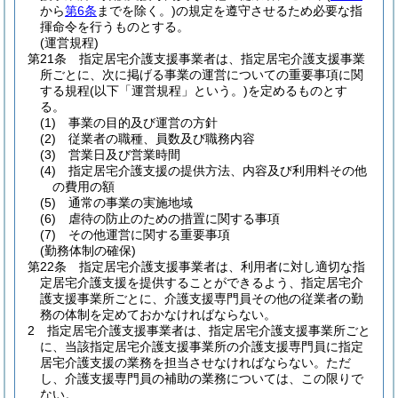
から
第6条
までを除く。)
の規定を遵守させるため必要な指
揮命令を行うものとする。
(運営規程)
第21条
指定居宅介護支援事業者は、指定居宅介護支援事業
所ごとに、次に掲げる事業の運営についての重要事項に関
する規程
(以下「運営規程」という。)
を定めるものとす
る。
(1)
事業の目的及び運営の方針
(2)
従業者の職種、員数及び職務内容
(3)
営業日及び営業時間
(4)
指定居宅介護支援の提供方法、内容及び利用料その他
の費用の額
(5)
通常の事業の実施地域
(6)
虐待の防止のための措置に関する事項
(7)
その他運営に関する重要事項
(勤務体制の確保)
第22条
指定居宅介護支援事業者は、利用者に対し適切な指
定居宅介護支援を提供することができるよう、指定居宅介
護支援事業所ごとに、介護支援専門員その他の従業者の勤
務の体制を定めておかなければならない。
2
指定居宅介護支援事業者は、指定居宅介護支援事業所ごと
に、当該指定居宅介護支援事業所の介護支援専門員に指定
居宅介護支援の業務を担当させなければならない。
ただ
し、介護支援専門員の補助の業務については、この限りで
ない。