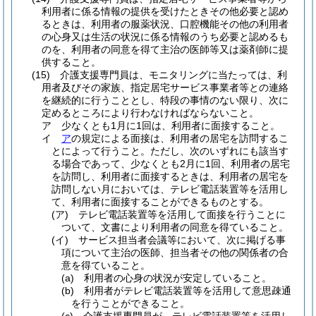
利用者に係る情報の提供を受けたときその他必要と認め
るときは、利用者の服薬状況、口腔機能その他の利用者
の心身又は生活の状況に係る情報のうち必要と認めるも
のを、利用者の同意を得て主治の医師等又は薬剤師に提
供すること。
(15)
介護支援専門員は、モニタリングに当たっては、利
用者及びその家族、指定居宅サービス事業者等との連絡
を継続的に行うこととし、特段の事情のない限り、次に
定めるところにより行わなければならないこと。
ア
少なくとも1月に1回は、利用者に面接すること。
イ
ア
の規定による面接は、利用者の居宅を訪問するこ
とによって行うこと。
ただし、次のいずれにも該当す
る場合であって、少なくとも2月に1回、利用者の居宅
を訪問し、利用者に面接するときは、利用者の居宅を
訪問しない月においては、テレビ電話装置等を活用し
て、利用者に面接することができるものとする。
(ア)
テレビ電話装置等を活用して面接を行うことに
ついて、文書により利用者の同意を得ていること。
(イ)
サービス担当者会議等において、次に掲げる事
項について主治の医師、担当者その他の関係者の合
意を得ていること。
(a)
利用者の心身の状況が安定していること。
(b)
利用者がテレビ電話装置等を活用して意思疎通
を行うことができること。