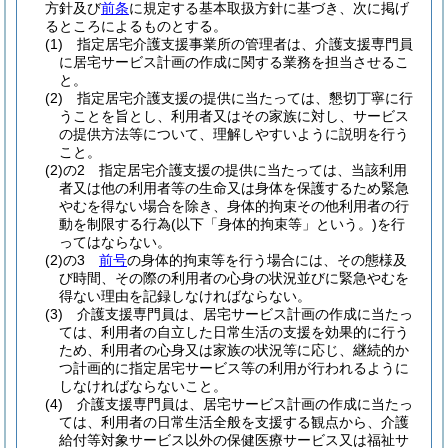
方針及び
前条
に規定する基本取扱方針に基づき、次に掲げ
るところによるものとする。
(1)
指定居宅介護支援事業所の管理者は、介護支援専門員
に居宅サービス計画の作成に関する業務を担当させるこ
と。
(2)
指定居宅介護支援の提供に当たっては、懇切丁寧に行
うことを旨とし、利用者又はその家族に対し、サービス
の提供方法等について、理解しやすいように説明を行う
こと。
(2)の2
指定居宅介護支援の提供に当たっては、当該利用
者又は他の利用者等の生命又は身体を保護するため緊急
やむを得ない場合を除き、身体的拘束その他利用者の行
動を制限する行為
(以下「身体的拘束等」という。)
を行
ってはならない。
(2)の3
前号
の身体的拘束等を行う場合には、その態様及
び時間、その際の利用者の心身の状況並びに緊急やむを
得ない理由を記録しなければならない。
(3)
介護支援専門員は、居宅サービス計画の作成に当たっ
ては、利用者の自立した日常生活の支援を効果的に行う
ため、利用者の心身又は家族の状況等に応じ、継続的か
つ計画的に指定居宅サービス等の利用が行われるように
しなければならないこと。
(4)
介護支援専門員は、居宅サービス計画の作成に当たっ
ては、利用者の日常生活全般を支援する観点から、介護
給付等対象サービス以外の保健医療サービス又は福祉サ