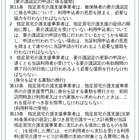
(要介護認定の申請に係る援助)
第11条
指定居宅介護支援事業者は、被保険者の要介護認定
に係る申請について、利用申込者の意思を踏まえ、必要な
協力を行わなければならない。
2
指定居宅介護支援事業者は、指定居宅介護支援の提供の開
始に際し、要介護認定を受けていない利用申込者について
は、要介護認定の申請が既に行われているかどうかを確認
し、申請が行われていない場合は、当該利用申込者の意思
を踏まえて速やかに当該申請が行われるよう必要な援助を
行わなければならない。
3
指定居宅介護支援事業者は、要介護認定の更新の申請が、
遅くとも当該利用者が受けている要介護認定の有効期間の
満了日の30日前には行われるよう必要な援助を行わなけれ
ばならない。
(身分を証する書類の携行)
第12条
指定居宅介護支援事業者は、指定居宅介護支援事業
所の介護支援専門員に身分を証する書類を携行させ、初回
訪問時及び利用者又はその家族から求められたときは、こ
れを提示すべき旨を指導しなければならない。
(利用料等の受領)
第13条
指定居宅介護支援事業者は、指定居宅介護支援
(法第
46条第4項の規定に基づき居宅介護サービス計画費が当該
指定居宅介護支援事業者に支払われる場合に係るものを除
く。)
を提供した際には、その利用者から支払を受ける利用
料
(居宅介護サービス計画費の支給の対象となる費用に係る