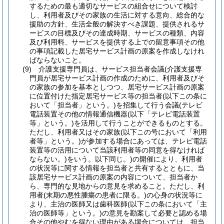
するための最も適切なサービスの組合せについて検討
し、利用者及びその家族の生活に対する意向、総合的な
援助の方針、生活全般の解決すべき課題、提供されるサ
ービスの目標及びその達成時期、サービスの種類、内容
及び利用料、サービスを提供する上での留意事項その他
の事項記載した居宅サービス計画の原案を作成しなけれ
ばならないこと。
(9)
介護支援専門員は、サービス担当者会議
(介護支援専
門員が居宅サービス計画の作成のために、利用者及びそ
の家族の参加を基本としつつ、居宅サービス計画の原案
に位置付けた指定居宅サービス等の担当者
(以下この条に
おいて「担当者」という。)
を招集して行う会議
(テレビ
電話装置その他の情報通信機器
(以下「テレビ電話装置
等」という。)
を活用して行うことができるものとする。
ただし、利用者又はその家族
(以下この号において「利用
者等」という。)
が参加する場合にあっては、テレビ電話
装置等の活用について当該利用者等の同意を得なければ
ならない。)
をいう。以下同じ。)
の開催により、利用者
の状況等に関する情報を担当者と共有するとともに、当
該居宅サービス計画の原案の内容について、担当者か
ら、専門的な見地からの意見を求めること。
ただし、利
用者
(末期の悪性腫瘍の患者に限る。)
の心身の状況等に
より、主治の医師又は歯科医師
(以下この条において「主
治の医師等」という。)
の意見を勘案して必要と認める場
合その他やむを得ない理由がある場合については、担当