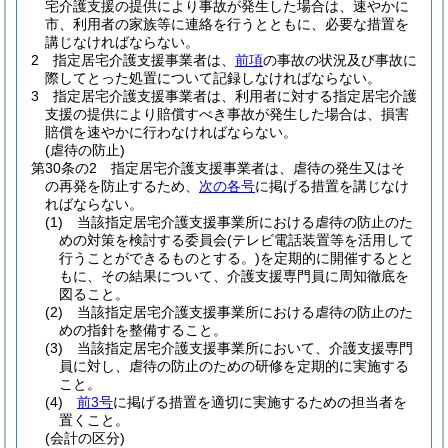
宅介護支援の提供により事故が発生した場合は、速やかに
市、利用者の家族等に連絡を行うとともに、必要な措置を
講じなければならない。
2
指定居宅介護支援事業者は、
前項
の事故の状況及び事故に
際してとった処置について記録しなければならない。
3
指定居宅介護支援事業者は、利用者に対する指定居宅介護
支援の提供により賠償すべき事故が発生した場合は、損害
賠償を速やかに行わなければならない。
(虐待の防止)
第30条の2
指定居宅介護支援事業者は、虐待の発生又はそ
の再発を防止するため、
次の各号
に掲げる措置を講じなけ
ればならない。
(1)
当該指定居宅介護支援事業所における虐待の防止のた
めの対策を検討する委員会
(テレビ電話装置等を活用して
行うことができるものとする。)
を定期的に開催するとと
もに、その結果について、介護支援専門員に周知徹底を
図ること。
(2)
当該指定居宅介護支援事業所における虐待の防止のた
めの指針を整備すること。
(3)
当該指定居宅介護支援事業所において、介護支援専門
員に対し、虐待の防止のための研修を定期的に実施する
こと。
(4)
前3号
に掲げる措置を適切に実施するための担当者を
置くこと。
(会計の区分)