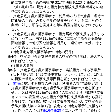
的に支援するための法律
(平成17年法律第123号)
第51条の
17第1項第1号に規定する指定特定相談支援事業者等との連
携に努めなければならない。
6
指定居宅介護支援事業者は、利用者の人権の擁護、虐待の
防止等のため、必要な体制の整備を行うとともに、その従
業者に対し、研修を実施する等の措置を講じなければなら
ない。
7
指定居宅介護支援事業者は、指定居宅介護支援を提供する
に当たっては、法第118条の2第1項に規定する介護保険等
関連情報その他必要な情報を活用し、適切かつ有効に行う
よう努めなければならない。
(指定居宅介護支援事業者の指定の要件)
第4条
指定居宅介護支援事業者の指定の申請者は、法人でな
ければならない。
(従業者の員数)
第5条
指定居宅介護支援事業者は、当該指定に係る事業所
(以下「指定居宅介護支援事業所」という。)
ごとに、1以上
の員数の常勤の介護支援専門員を置かなければならない。
2
前項
に規定する員数の基準は、利用者の数
(当該指定居宅
介護支援事業者が指定介護予防支援事業者の指定を併せて
受け、又は法第115条の23第3項の規定により地域包括支援
センターの設置者である指定介護予防支援事業者から委託
を受けて、当該指定居宅介護支援事業所において指定介護
予防支援
(法第58条第1項に規定する指定介護予防支援をい
う。以下この項及び
第16条第29号
において同じ。)
を行う