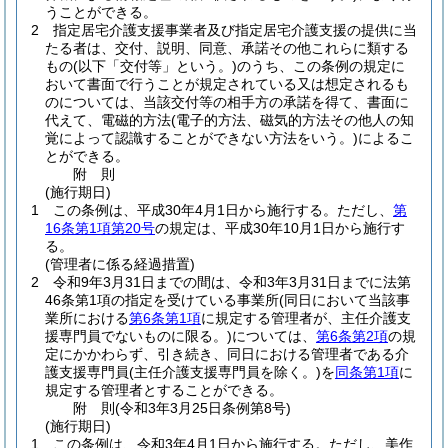
うことができる。
2
指定居宅介護支援事業者及び指定居宅介護支援の提供に当
たる者は、交付、説明、同意、承諾その他これらに類する
もの
(以下「交付等」という。)
のうち、この条例の規定に
おいて書面で行うことが規定されている又は想定されるも
のについては、当該交付等の相手方の承諾を得て、書面に
代えて、電磁的方法
(電子的方法、磁気的方法その他人の知
覚によって認識することができない方法をいう。)
によるこ
とができる。
附
則
(施行期日)
1
この条例は、平成30年4月1日から施行する。
ただし、
第
16条第1項第20号
の規定は、平成30年10月1日から施行す
る。
(管理者に係る経過措置)
2
令和9年3月31日までの間は、令和3年3月31日までに法第
46条第1項の指定を受けている事業所
(同日において当該事
業所における
第6条第1項
に規定する管理者が、主任介護支
援専門員でないものに限る。)
については、
第6条第2項
の規
定にかかわらず、引き続き、同日における管理者である介
護支援専門員
(主任介護支援専門員を除く。)
を
同条第1項
に
規定する管理者とすることができる。
附
則
(令和3年3月25日
条例第8号)
(施行期日)
1
この条例は、令和3年4月1日から施行する。
ただし、美作