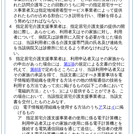
れた訪問介護等ごとの回数のうちに同一の指定居宅サービ
ス事業者又は指定地域密着型サービス事業者によって提供
されたものが占める割合につき説明を行い、理解を得るよ
う努めなければならない。
4
指定居宅介護支援事業者は、指定居宅介護支援の提供の開
始に際し、あらかじめ、利用者又はその家族に対し、利用
者について、病院又は診療所に入院する必要が生じた場合
には、当該利用者に係る介護支援専門員の氏名及び連絡先
を当該病院又は診療所に伝えるよう求めなければならな
い。
5
指定居宅介護支援事業者は、利用申込者又はその家族から
の申出があった場合には、
第1項
の規定による文書の交付に
代えて、
第8項
で定めるところにより、当該利用申込者又は
その家族の承諾を得て、当該文書に記すべき重要事項を電
子情報処理組織を使用する方法その他の情報通信の技術を
利用する方法であって次に掲げるもの
(以下この条において
「電磁的方法」という。)
により提供することができる。
こ
の場合において、当該指定居宅介護支援事業者は、当該文
書を交付したものとみなす。
(1)
電子情報処理組織を使用する方法のうち
ア
又は
イ
に掲
げるもの
ア
指定居宅介護支援事業者の使用に係る電子計算機と
利用申込者又はその家族の使用に係る電子計算機とを
接続する電気通信回線を通じて送信し、受信者の使用