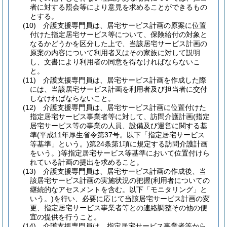
者に対する照会等により意見を求めることができるもの
とする。
(10)
介護支援専門員は、居宅サービス計画の原案に位置
付けた指定居宅サービス等について、保険給付の対象と
なるかどうかを区分した上で、当該居宅サービス計画の
原案の内容について利用者又はその家族に対して説明
し、文書により利用者の同意を得なければならないこ
と。
(11)
介護支援専門員は、居宅サービス計画を作成した際
には、当該居宅サービス計画を利用者及び担当者に交付
しなければならないこと。
(12)
介護支援専門員は、居宅サービス計画に位置付けた
指定居宅サービス事業者等に対して、訪問介護計画
(指定
居宅サービス等の事業の人員、設備及び運営に関する基
準
(平成11年厚生省令第37号。以下「指定居宅サービス
等基準」という。)
第24条第1項に規定する訪問介護計画
をいう。)
等指定居宅サービス等基準において位置付けら
れている計画の提出を求めること。
(13)
介護支援専門員は、居宅サービス計画の作成後、当
該居宅サービス計画の実施状況の把握
(利用者についての
継続的なアセスメントを含む。以下「モニタリング」と
いう。)
を行い、必要に応じて当該居宅サービス計画の変
更、指定居宅サービス事業者等との連絡調整その他の便
宜の提供を行うこと。
(14)
介護支援専門員は、指定居宅サービス事業者等から