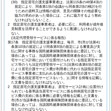
(30)
指定居宅介護支援事業者は、法第115条の48第4項の
規定により、同条第1項の会議から同条第2項の検討を行
うための資料又は情報の提供、意見の開陳その他必要な
協力の求めがあった場合には、これに協力するよう努め
なければならないこと。
2
指定居宅介護支援事業者は、必要に応じ、利用者が成年後
見制度を活用することができるように配慮しなければなら
ない。
(法定代理受領サービスに係る報告)
第17条
指定居宅介護支援事業者は、毎月、市
(市が法第41
条第10項の規定により同条第9項の規定による審査及び支
払に関する事務を国民健康保険団体連合会に委託している
場合にあっては、当該国民健康保険団体連合会)
に対し、居
宅サービス計画において位置付けられている指定居宅サー
ビス等のうち法定代理受領サービス
(法第41条第6項の規定
により居宅介護サービス費が利用者に代わり当該指定居宅
サービス事業者に支払われる場合の当該居宅介護サービス
費に係る指定居宅サービスをいう。)
に関する情報を記載し
た文書を提出しなければならない。
2
指定居宅介護支援事業者は、居宅サービス計画に位置付け
られている基準該当居宅サービスに係る特例居宅介護サー
ビス費の支給に係る事務に必要な情報を記載した文書を、
市
(市が当該事務を国民健康保険団体連合会に委託している
場合にあっては、当該国民健康保険団体連合会)
に対して提
出しなければならない。