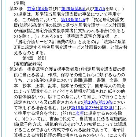
(準用)
第33条
前章
(
第4条
並びに
第29条第6項
及び
第7項
を除く。)
の規定は、基準該当居宅介護支援の事業について準用す
る。
この場合において、
第13条第1項
中「指定居宅介護支
援
(法第46条第4項の規定に基づき居宅介護サービス計画費
が当該指定居宅介護支援事業者に支払われる場合に係るも
のを除く。)
」とあるのは「基準該当居宅介護支援」と、
「居宅介護サービス計画費の額」とあるのは「法第47条第
3項に規定する特例居宅介護サービス計画費の額」と読み替
えるものとする。
第4章
雑則
(電磁的記録等)
第34条
指定居宅介護支援事業者及び指定居宅介護支援の提
供に当たる者は、作成、保存その他これらに類するものの
うち、この条例の規定において書面
(書面、書類、文書、謄
本、抄本、正本、副本、複本その他文字、図形等人の知覚
によって認識することができる情報が記載された紙その他
の有体物をいう。以下この条において同じ。)
で行うことが
規定されている又は想定されるもの
(
第10条
(
第33条
におい
て準用する場合を含む。)
及び
第16条第27号
(
第33条
におい
て準用する場合を含む。)
並びに
次項
に規定するものを除
く。)
については、書面に代えて、当該書面に係る電磁的記
録
(電子的方式、磁気的方式その他人の知覚によっては認識
することができない方式で作られる記録であって、電子計
算機による情報処理の用に供されるものをいう。)
により行