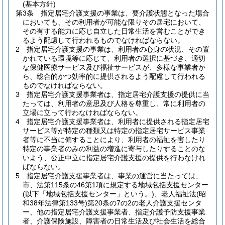
(基本方針)
第3条
指定居宅介護支援の事業は、要介護状態となった場合
においても、その利用者が可能な限りその居宅において、
その有する能力に応じ自立した日常生活を営むことができ
るよう配慮して行われるものでなければならない。
2
指定居宅介護支援の事業は、利用者の心身の状況、その置
かれている環境等に応じて、利用者の選択に基づき、適切
な保健医療サービス及び福祉サービスが、多様な事業者か
ら、総合的かつ効率的に提供されるよう配慮して行われる
ものでなければならない。
3
指定居宅介護支援事業者は、指定居宅介護支援の提供に当
たっては、利用者の意思及び人格を尊重し、常に利用者の
立場に立って行わなければならない。
4
指定居宅介護支援事業者は、利用者に提供される指定居宅
サービス等が特定の種類又は特定の指定居宅サービス事業
者等に不当に偏することにより、利用者の福祉を害したり
特定の事業者のみの利益の増進に寄与したりすることのな
いよう、公正中立に指定居宅介護支援の提供を行わなけれ
ばならない。
5
指定居宅介護支援事業者は、事業の運営に当たっては、
市、法第115条の46第1項に規定する地域包括支援センター
(以下「地域包括支援センター」という。)
、老人福祉法
(昭
和38年法律第133号)
第20条の7の2の老人介護支援センタ
ー、他の指定居宅介護支援事業者、指定介護予防支援事業
者、介護保険施設、障害者の日常生活及び社会生活を総合