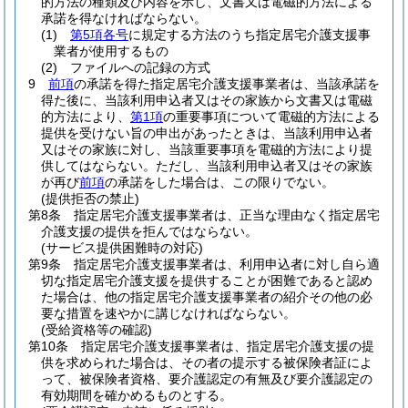
的方法の種類及び内容を示し、文書又は電磁的方法による
承諾を得なければならない。
(1)
第5項各号
に規定する方法のうち指定居宅介護支援事
業者が使用するもの
(2)
ファイルへの記録の方式
9
前項
の承諾を得た指定居宅介護支援事業者は、当該承諾を
得た後に、当該利用申込者又はその家族から文書又は電磁
的方法により、
第1項
の重要事項について電磁的方法による
提供を受けない旨の申出があったときは、当該利用申込者
又はその家族に対し、当該重要事項を電磁的方法により提
供してはならない。
ただし、当該利用申込者又はその家族
が再び
前項
の承諾をした場合は、この限りでない。
(提供拒否の禁止)
第8条
指定居宅介護支援事業者は、正当な理由なく指定居宅
介護支援の提供を拒んではならない。
(サービス提供困難時の対応)
第9条
指定居宅介護支援事業者は、利用申込者に対し自ら適
切な指定居宅介護支援を提供することが困難であると認め
た場合は、他の指定居宅介護支援事業者の紹介その他の必
要な措置を速やかに講じなければならない。
(受給資格等の確認)
第10条
指定居宅介護支援事業者は、指定居宅介護支援の提
供を求められた場合は、その者の提示する被保険者証によ
って、被保険者資格、要介護認定の有無及び要介護認定の
有効期間を確かめるものとする。