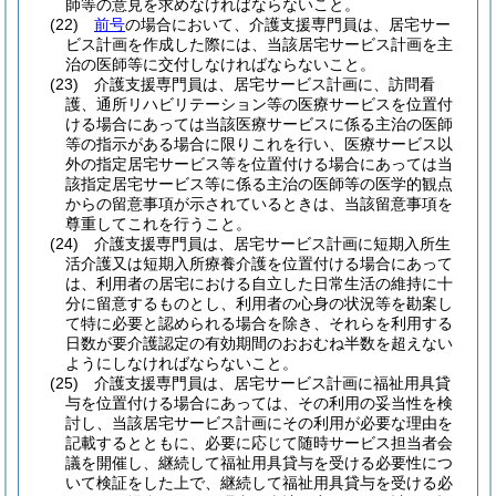
師等の意見を求めなければならないこと。
(22)
前号
の場合において、介護支援専門員は、居宅サー
ビス計画を作成した際には、当該居宅サービス計画を主
治の医師等に交付しなければならないこと。
(23)
介護支援専門員は、居宅サービス計画に、訪問看
護、通所リハビリテーション等の医療サービスを位置付
ける場合にあっては当該医療サービスに係る主治の医師
等の指示がある場合に限りこれを行い、医療サービス以
外の指定居宅サービス等を位置付ける場合にあっては当
該指定居宅サービス等に係る主治の医師等の医学的観点
からの留意事項が示されているときは、当該留意事項を
尊重してこれを行うこと。
(24)
介護支援専門員は、居宅サービス計画に短期入所生
活介護又は短期入所療養介護を位置付ける場合にあって
は、利用者の居宅における自立した日常生活の維持に十
分に留意するものとし、利用者の心身の状況等を勘案し
て特に必要と認められる場合を除き、それらを利用する
日数が要介護認定の有効期間のおおむね半数を超えない
ようにしなければならないこと。
(25)
介護支援専門員は、居宅サービス計画に福祉用具貸
与を位置付ける場合にあっては、その利用の妥当性を検
討し、当該居宅サービス計画にその利用が必要な理由を
記載するとともに、必要に応じて随時サービス担当者会
議を開催し、継続して福祉用具貸与を受ける必要性につ
いて検証をした上で、継続して福祉用具貸与を受ける必