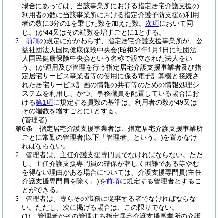
場合にあっては、当該事業所における指定居宅介護支援の
利用者の数に当該事業所における指定介護予防支援の利用
者の数に3分の1を乗じた数を加えた数。
次項
において同
じ。)
が44又はその端数を増すごとに1とする。
3
前項
の規定にかかわらず、指定居宅介護支援事業所が、公
益社団法人国民健康保険中央会
(昭和34年1月1日に社団法
人国民健康保険中央会という名称で設立された法人をい
う。)
が運用及び管理を行う指定居宅介護支援事業者及び指
定居宅サービス事業者等の使用に係る電子計算機と接続さ
れた居宅サービス計画の情報の共有等のための情報処理シ
ステムを利用し、かつ、事務職員を配置している場合にお
ける
第1項
に規定する員数の基準は、利用者の数が49又は
その端数を増すごとに1とする。
(管理者)
第6条
指定居宅介護支援事業者は、指定居宅介護支援事業所
ごとに常勤の管理者
(以下「管理者」という。)
を置かなけ
ればならない。
2
管理者は、主任介護支援専門員でなければならない。
ただ
し、主任介護支援専門員の確保が著しく困難である等やむ
を得ない理由がある場合については、介護支援専門員
(主任
介護支援専門員を除く。)
を
前項
に規定する管理者とするこ
とができる。
3
管理者は、専らその職務に従事する者でなければならな
い。
ただし、次に掲げる場合は、この限りでない。
(1)
管理者がその管理する指定居宅介護支援事業所の介護