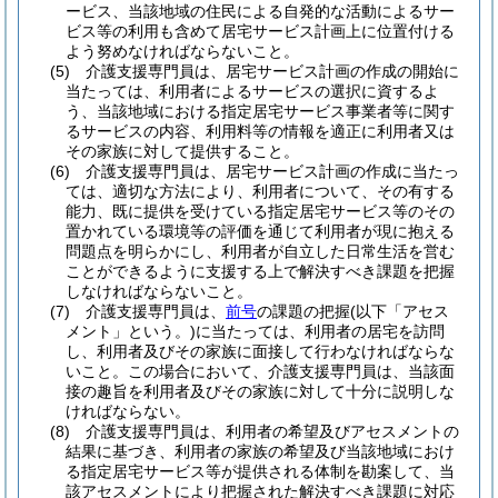
ービス、当該地域の住民による自発的な活動によるサー
ビス等の利用も含めて居宅サービス計画上に位置付ける
よう努めなければならないこと。
(5)
介護支援専門員は、居宅サービス計画の作成の開始に
当たっては、利用者によるサービスの選択に資するよ
う、当該地域における指定居宅サービス事業者等に関す
るサービスの内容、利用料等の情報を適正に利用者又は
その家族に対して提供すること。
(6)
介護支援専門員は、居宅サービス計画の作成に当たっ
ては、適切な方法により、利用者について、その有する
能力、既に提供を受けている指定居宅サービス等のその
置かれている環境等の評価を通じて利用者が現に抱える
問題点を明らかにし、利用者が自立した日常生活を営む
ことができるように支援する上で解決すべき課題を把握
しなければならないこと。
(7)
介護支援専門員は、
前号
の課題の把握
(以下「アセス
メント」という。)
に当たっては、利用者の居宅を訪問
し、利用者及びその家族に面接して行わなければならな
いこと。
この場合において、介護支援専門員は、当該面
接の趣旨を利用者及びその家族に対して十分に説明しな
ければならない。
(8)
介護支援専門員は、利用者の希望及びアセスメントの
結果に基づき、利用者の家族の希望及び当該地域におけ
る指定居宅サービス等が提供される体制を勘案して、当
該アセスメントにより把握された解決すべき課題に対応