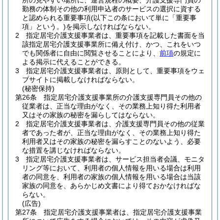
所の見やすい場所に、運営規程の概要、介護支援専門員の
勤務の体制その他の利用申込者のサービスの選択に資する
と認められる重要事項
(以下この条において単に「重要事
項」という。)
を掲示しなければならない。
2
指定居宅介護支援事業者は、重要事項を記載した書面を当
該指定居宅介護支援事業所に備え付け、かつ、これをいつ
でも関係者に自由に閲覧させることにより、
前項
の規定に
よる掲示に代えることができる。
3
指定居宅介護支援事業者は、原則として、重要事項をウェ
ブサイトに掲載しなければならない。
(秘密保持)
第26条
指定居宅介護支援事業所の介護支援専門員その他の
従業者は、正当な理由がなく、その業務上知り得た利用者
又はその家族の秘密を漏らしてはならない。
2
指定居宅介護支援事業者は、介護支援専門員その他の従業
者であった者が、正当な理由がなく、その業務上知り得た
利用者又はその家族の秘密を漏らすことのないよう、必要
な措置を講じなければならない。
3
指定居宅介護支援事業者は、サービス担当者会議、モニタ
リング等において、利用者の個人情報を用いる場合は利用
者の同意を、利用者の家族の個人情報を用いる場合は当該
家族の同意を、あらかじめ文書により得ておかなければな
らない。
(広告)
第27条
指定居宅介護支援事業者は、指定居宅介護支援事業