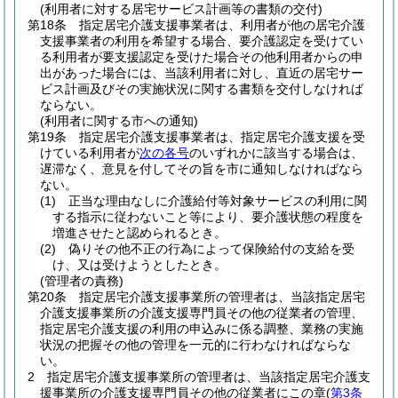
(利用者に対する居宅サービス計画等の書類の交付)
第18条
指定居宅介護支援事業者は、利用者が他の居宅介護
支援事業者の利用を希望する場合、要介護認定を受けてい
る利用者が要支援認定を受けた場合その他利用者からの申
出があった場合には、当該利用者に対し、直近の居宅サー
ビス計画及びその実施状況に関する書類を交付しなければ
ならない。
(利用者に関する市への通知)
第19条
指定居宅介護支援事業者は、指定居宅介護支援を受
けている利用者が
次の各号
のいずれかに該当する場合は、
遅滞なく、意見を付してその旨を市に通知しなければなら
ない。
(1)
正当な理由なしに介護給付等対象サービスの利用に関
する指示に従わないこと等により、要介護状態の程度を
増進させたと認められるとき。
(2)
偽りその他不正の行為によって保険給付の支給を受
け、又は受けようとしたとき。
(管理者の責務)
第20条
指定居宅介護支援事業所の管理者は、当該指定居宅
介護支援事業所の介護支援専門員その他の従業者の管理、
指定居宅介護支援の利用の申込みに係る調整、業務の実施
状況の把握その他の管理を一元的に行わなければならな
い。
2
指定居宅介護支援事業所の管理者は、当該指定居宅介護支
援事業所の介護支援専門員その他の従業者にこの章
(
第3条