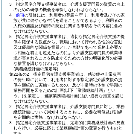
3
指定居宅介護支援事業者は、介護支援専門員の資質の向上
のための研修の機会を確保しなければならない。
4
前項
の研修には、利用者の尊厳を守り、利用者及びその家
族が共に健やかな生活を送ることができるよう、利用者の
人権の擁護及び虐待の防止に関する事項をその内容に含め
なければならない。
5
指定居宅介護支援事業者は、適切な指定居宅介護支援の提
供を確保する観点から、職場において行われる性的な言動
又は優越的な関係を背景とした言動であって業務上必要か
つ相当な範囲を超えたものにより介護支援専門員の就業環
境が害されることを防止するための方針の明確化等の必要
な措置を講じなければならない。
(業務継続計画の策定等)
第22条の2
指定居宅介護支援事業者は、感染症や非常災害
の発生時において、利用者に対する指定居宅介護支援の提
供を継続的に実施するための、及び非常時の体制で早期の
業務再開を図るための計画
(以下「業務継続計画」とい
う。)
を策定し、当該業務継続計画に従い必要な措置を講じ
なければならない。
2
指定居宅介護支援事業者は、介護支援専門員に対し、業務
継続計画について周知するとともに、必要な研修及び訓練
を定期的に実施しなければならない。
3
指定居宅介護支援事業者は、定期的に業務継続計画の見直
しを行い、必要に応じて業務継続計画の変更を行うものと
する。