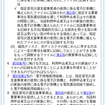
に係る電子計算機に備えられたファイルに記録する方
法
イ
指定居宅介護支援事業者の使用に係る電子計算機に
備えられたファイルに記録された
第1項
に規定する重要
事項を電気通信回線を通じて利用申込者又はその家族
の閲覧に供し、当該利用申込者又はその家族の使用に
係る電子計算機に備えられたファイルに当該重要事項
を記録する方法
(電磁的方法による提供を受ける旨の承
諾又は受けない旨の申出をする場合にあっては、指定
居宅介護支援事業者の使用に係る電子計算機に備えら
れたファイルにその旨を記録する方法)
(2)
磁気ディスク、光ディスクその他これらに準ずる方法
により一定の事項を確実に記録しておくことができる物
をもって調製するファイルに
第1項
の重要事項を記録した
ものを交付する方法
6
前項各号
に掲げる方法は、利用申込者又はその家族がファ
イルへの記録を出力することによる文書を作成することが
できるものでなければならない。
7
第5項第1号
の「電子情報処理組織」とは、指定居宅介護
支援事業者の使用に係る電子計算機と、利用申込者又はそ
の家族の使用に係る電子計算機とを電気通信回線で接続し
た電子情報処理組織をいう。
8
指定居宅介護支援事業者は、
第5項
の規定により
第1項
の
重要事項を提供しようとするときは、あらかじめ、当該利
用申込者又はその家族に対し、その用いる次に掲げる電磁