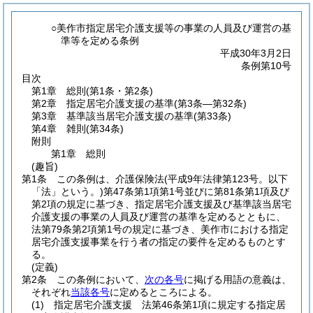
○美作市指定居宅介護支援等の事業の人員及び運営の基
準等を定める条例
平成30年3月2日
条例第10号
目次
第1章
総則
(第1条・第2条)
第2章
指定居宅介護支援の基準
(第3条―第32条)
第3章
基準該当居宅介護支援の基準
(第33条)
第4章
雑則
(第34条)
附則
第1章
総則
(趣旨)
第1条
この条例は、介護保険法
(平成9年法律第123号。以下
「法」という。)
第47条第1項第1号並びに第81条第1項及び
第2項の規定に基づき、指定居宅介護支援及び基準該当居宅
介護支援の事業の人員及び運営の基準を定めるとともに、
法第79条第2項第1号の規定に基づき、美作市における指定
居宅介護支援事業を行う者の指定の要件を定めるものとす
る。
(定義)
第2条
この条例において、
次の各号
に掲げる用語の意義は、
それぞれ
当該各号
に定めるところによる。
(1)
指定居宅介護支援 法第46条第1項に規定する指定居