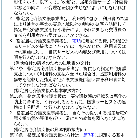
対価をいう。以下同じ。)
の額と、居宅介護サービス計画費
の額との間に、不合理な差額が生じないようにしなければ
ならない。
2
指定居宅介護支援事業者は、利用料のほか、利用者の希望
により通常の事業の実施地域以外の地域の居宅を訪問して
指定居宅介護支援を行う場合には、それに要した交通費の
支払を利用者から受けることができる。
3
指定居宅介護支援事業者は、
前項
に規定する費用の額に係
るサービスの提供に当たっては、あらかじめ、利用者又は
その家族に対し、当該サービスの内容及び費用について説
明を行わなければならない。
(保険給付の請求のための証明書の交付)
第14条
指定居宅介護支援事業者は、提供した指定居宅介護
支援について利用料の支払を受けた場合は、当該利用料の
額等を記載した指定居宅介護支援提供証明書を利用者に対
して交付しなければならない。
(指定居宅介護支援の基本取扱方針)
第15条
指定居宅介護支援は、要介護状態の軽減又は悪化の
防止に資するよう行われるとともに、医療サービスとの連
携に十分配慮して行われなければならない。
2
指定居宅介護支援事業者は、自らその提供する指定居宅介
護支援の質の評価を行い、常にその改善を図らなければな
らない。
(指定居宅介護支援の具体的取扱方針)
第16条
指定居宅介護支援の方針は、
第3条
に規定する基本