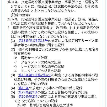
第31条
指定居宅介護支援事業者は、事業所ごとに経理を区
分するとともに、指定居宅介護支援の事業の会計とその他
の事業の会計とを区分しなければならない。
(記録の整備)
第32条
指定居宅介護支援事業者は、従業者、設備、備品及
び会計に関する諸記録を整備しておかなければならない。
2
指定居宅介護支援事業者は、利用者に対する指定居宅介護
支援の提供に関する次に掲げる記録を整備し、その完結の
日から5年間保存しなければならない。
(1)
第16条第1項第13号
の規定による指定居宅サービス事
業者等との連絡調整に関する記録
(2)
個々の利用者ごとに次に掲げる事項を記載した居宅介
護支援台帳
ア
居宅サービス計画
イ
アセスメントの結果の記録
ウ
サービス担当者会議等の記録
エ
モニタリングの結果の記録
(3)
第16条第1項第2号の3
の規定による身体的拘束等の態
様及び時間、その際の利用者の心身の状況並びに緊急や
むを得ない理由の記録
(4)
第19条
の規定による市への通知に係る記録
(5)
第29条第2項
の規定による苦情の内容等の記録
(6)
第30条第2項
の規定による事故の状況及び事故に際し
てとった処置についての記録
第3章
基準該当居宅介護支援の基準