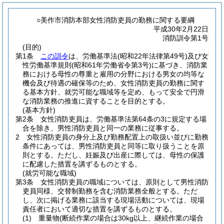
○美作市消防本部女性消防吏員の勤務に関する要綱
平成30年2月22日
消防訓令第1号
(目的)
第1条
この訓令
は、労働基準法
(昭和22年法律第49号)
及び女
性労働基準規則
(昭和61年労働省令第3号)
に基づき、消防業
務における母性の尊重と雇用の分野における男女の均等な
機会及び待遇の確保等のため、女性消防吏員の勤務に関す
る基本方針、就労可能な職域等を定め、もって安全で円滑
な消防業務の推進に資することを目的とする。
(基本方針)
第2条
女性消防吏員は、労働基準法第64条の3に規定する場
合を除き、男性消防吏員と同一の業務に従事する。
2
女性消防吏員の身分上及び勤務配置上の取扱い並びに勤務
条件にあっては、男性消防吏員と同等に取り扱うことを原
則とする。
ただし、妊娠及び出産に際しては、母性の保護
に配慮した措置を講ずるものとする。
(就労可能な職域)
第3条
女性消防吏員の職域については、原則として男性消防
吏員同様、交替制勤務を含む消防業務全般とする。
ただ
し、次に掲げる業務に該当する現場活動については、現場
責任者において適切な措置を講ずるものとする。
(1)
重量物
(断続作業の場合は30kg以上、継続作業の場合