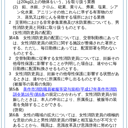
は20kg以上の物体をいう。)
を取り扱う業務
(2)
鉛、水銀、クロム、砒素、黄りん、弗素、塩素、シア
ン化水素、アニリンその他これらに準ずる有害物のガ
ス、蒸気又は粉じんを発散する場所における業務
2
災害時における非常参集業務及び水防業務についても、男
性消防吏員と同様に取り扱うものとする。
(女性消防吏員の配置)
第4条
女性消防吏員の配置については、交替制勤務にあって
は、女性消防吏員の就労に関する施設が整備された署所と
する。
ただし、毎日勤務にあっては、配置部署を問わない
ものとする。
2
交替制勤務に従事する女性消防吏員については、妊娠その
他母性保護に影響することが判明した場合は、速やかに毎
日勤務に配置転換させるものとする。
3
女性消防吏員は、妊娠その他母性保護に影響する状態があ
るときは、速やかに所属長に申し出るものとする。
(被服等の装着の免除)
第5条
美作市消防職員被服等貸与規程
(平成17年美作市消防
訓令第16号)
第6条
の規定にかかわらず、女性消防吏員が妊
娠したときは、本人の申出により、所属長は、被服等の装
着を免除することができる。
(啓発)
第6条
女性の職域の拡大については、女性消防吏員の積極的
な意欲の向上と男性消防吏員の理解と相互協力が不可欠で
あることから、職員は、意識改革及び意識啓発に努めなけ