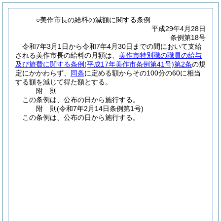
○美作市長の給料の減額に関する条例
平成29年4月28日
条例第18号
令和7年3月1日から令和7年4月30日までの間において支給
される美作市長の給料の月額は、
美作市特別職の職員の給与
及び旅費に関する条例
(平成17年美作市条例第41号)
第2条
の規
定にかかわらず、
同条
に定める額からその100分の60に相当
する額を減じて得た額とする。
附
則
この条例は、公布の日から施行する。
附
則
(令和7年2月14日
条例第1号)
この条例は、公布の日から施行する。