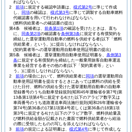
ればならない。
2
前項
に規定する確認申請書は、
様式第2号
に準じて作成
し、
同項
の確認は、
様式第3号
に準じて調製する自動車燃料
代確認書を用いて行われなければならない。
(燃料供給業者への確認書の提出)
第4条
候補者は、
前条第1項
の確認を受けたときは、直ち
に、
同条第2項
の確認書を
条例第3条
に規定する有償契約を
締結した選挙運動用自動車の燃料を供給する者
(以下「燃料
供給業者」という。)
に提出しなければならない。
(契約業者等への選挙運動用自動車使用証明書の提出)
第5条
候補者は、選挙運動用自動車使用証明書を、
条例第3
条
に規定する有償契約を締結した一般乗用旅客自動車運送
事業を経営する者その他の者
(以下「契約業者等」とい
う。)
に提出しなければならない。
2
前項
の場合において、燃料供給業者に
同項
の選挙運動用自
動車使用証明書を提出するときにあっては燃料の供給を受
けた日付、燃料の供給を受けた選挙運動用自動車の自動車
登録番号のうち自動車登録規則
(昭和45年運輸省令第7号)
第
13条第1項第4号に規定する4けた以下のアラビア数字又は
車両番号のうち道路運送車両法施行規則
(昭和26年運輸省令
第74号)
第36条の17第1項第4号若しくは第36条の18第1項
第3号に規定する4けた以下のアラビア数字、燃料供給量及
び燃料供給金額が記載された書面で燃料供給業者から給油
の際に受領したものの写しを添えなければならない。
3
前項
の規定による証明書は、
様式第4号
に準じて作成しな