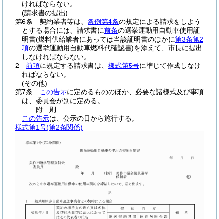
ければならない。
(請求書の提出)
第6条
契約業者等は、
条例第4条
の規定による請求をしよう
とする場合には、請求書に
前条
の選挙運動用自動車使用証
明書
(燃料供給業者にあっては当該証明書のほかに
第3条第2
項
の選挙運動用自動車燃料代確認書)
を添えて、市長に提出
しなければならない。
2
前項
に規定する請求書は、
様式第5号
に準じて作成しなけ
ればならない。
(その他)
第7条
この告示
に定めるもののほか、必要な諸様式及び事項
は、委員会が別に定める。
附
則
この告示
は、公示の日から施行する。
様式第1号
(第2条関係)