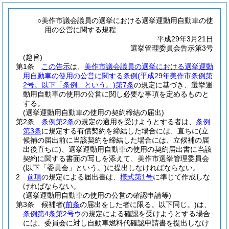
○美作市議会議員の選挙における選挙運動用自動車の使
用の公営に関する規程
平成29年3月21日
選挙管理委員会告示第3号
(趣旨)
第1条
この告示
は、
美作市議会議員の選挙における選挙運動
用自動車の使用の公営に関する条例
(平成29年美作市条例第
2号。以下「条例」という。)
第7条
の規定に基づき、選挙運
動用自動車の使用の公営に関し必要な事項を定めるものと
する。
(選挙運動用自動車の使用の契約締結の届出)
第2条
条例第2条
の規定の適用を受けようとする者は、
条例
第3条
に規定する有償契約を締結した場合には、直ちに
(立
候補の届出前に当該契約を締結した場合には、立候補の届
出後直ちに)
、選挙運動用自動車の使用の契約届出書に当該
契約に関する書面の写しを添えて、美作市選挙管理委員会
(以下「委員会」という。)
に提出しなければならない。
2
前項
の規定による届出書は、
様式第1号
に準じて作成しな
ければならない。
(選挙運動用自動車の使用の公営の確認申請等)
第3条
候補者
(
前条
の届出をした者に限る。以下同じ。)
は、
条例第4条第2号ウ
の規定による確認を受けようとする場合
には、委員会に対し自動車燃料代確認申請書を提出しなけ