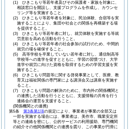
(1)
ひきこもり等若年者及びその保護者・家族を対象に、
相談窓口を開設し、支援プログラムを作成し、カウンセ
リング等を実施すること。
(2)
ひきこもり等若年者を対象に、民泊体験、合宿等を実
施することにより、集団や社会との関係を再構築する場
を提供すること。
(3)
ひきこもり等若年者に対し、就労体験を実施する等就
労意欲を高める活動を行うこと。
(4)
ひきこもり等若年者の社会参加の試行のため、中間的
就労の場を確保すること。
(5)
高等学校を卒業していない若年者に対し、通信制高等
学校等への進学を促すとともに、学習の習慣づけ、大学
進学や就労に向けた資格を取得するための学習支援を実
施すること。
(6)
ひきこもり問題等に関する啓発事業として、医療、教
育又は福祉関係の専門家による講演会又は講座を実施す
ること。
(7)
ひきこもり問題の解決のために、市内外の関係機関と
の連携した活動を行うとともに、支援情報の共有を行う
連絡会の運営を支援すること。
(関係機関との連携)
第5条
第3条第1項
の規定により、事業者が事業の全部又は
一部を実施する場合には、事業者は、美作市、職業安定所
等との連絡を密にし、公的サービスの利用援助、専門機関
の紹介その他関係機関との連携を図り、この事業が円滑に