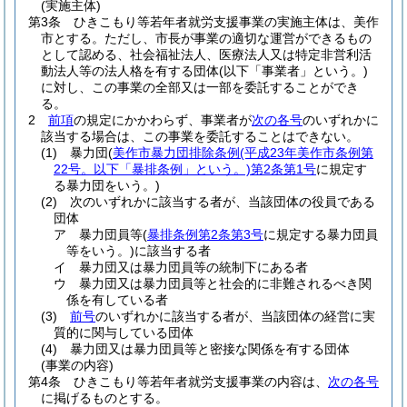
(実施主体)
第3条
ひきこもり等若年者就労支援事業の実施主体は、美作
市とする。
ただし、市長が事業の適切な運営ができるもの
として認める、社会福祉法人、医療法人又は特定非営利活
動法人等の法人格を有する団体
(以下「事業者」という。)
に対し、この事業の全部又は一部を委託することができ
る。
2
前項
の規定にかかわらず、事業者が
次の各号
のいずれかに
該当する場合は、この事業を委託することはできない。
(1)
暴力団
(
美作市暴力団排除条例
(平成23年美作市条例第
22号。以下「暴排条例」という。)
第2条第1号
に規定す
る暴力団をいう。)
(2)
次のいずれかに該当する者が、当該団体の役員である
団体
ア
暴力団員等
(
暴排条例第2条第3号
に規定する暴力団員
等をいう。)
に該当する者
イ
暴力団又は暴力団員等の統制下にある者
ウ
暴力団又は暴力団員等と社会的に非難されるべき関
係を有している者
(3)
前号
のいずれかに該当する者が、当該団体の経営に実
質的に関与している団体
(4)
暴力団又は暴力団員等と密接な関係を有する団体
(事業の内容)
第4条
ひきこもり等若年者就労支援事業の内容は、
次の各号
に掲げるものとする。