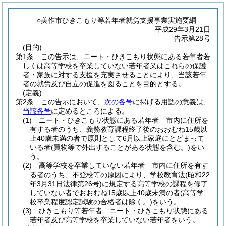
○美作市ひきこもり等若年者就労支援事業実施要綱
平成29年3月21日
告示第28号
(目的)
第1条
この告示は、ニート・ひきこもり状態にある若年者若
しくは高等学校を卒業していない若年者又はこれらの保護
者・家族に対する支援を充実させることにより、当該若年
者の就労及び自立の促進を図ることを目的とする。
(定義)
第2条
この告示において、
次の各号
に掲げる用語の意義は、
当該各号
に定めるところによる。
(1)
ニート・ひきこもり状態にある若年者 市内に住所を
有する者のうち、義務教育課程終了後のおおむね15歳以
上40歳未満の者で原則として6月以上家庭にとどまって
いる者
(買物等で外出することがある状態を含む。)
をい
う。
(2)
高等学校を卒業していない若年者 市内に住所を有す
る者のうち、不登校等の原因により、学校教育法
(昭和22
年3月31日法律第26号)
に規定する高等学校の課程を修了
していない者でおおむね15歳以上40歳未満の者
(高等学
校卒業程度認定試験の合格者は除く。)
をいう。
(3)
ひきこもり等若年者 ニート・ひきこもり状態にある
若年者及び高等学校を卒業していない若年者をいう。