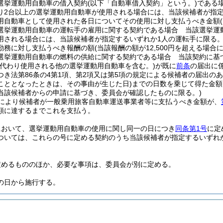
選挙運動用自動車の借入契約
(以下「自動車借入契約」という。)
である
り2台以上の選挙運動用自動車が使用される場合には、当該候補者が指定
用自動車として使用された各日についてその使用に対し支払うべき金額
選挙運動用自動車の運転手の雇用に関する契約である場合 当該選挙運
用される場合には、当該候補者が指定するいずれか1人の運転手に限る。
勤務に対し支払うべき報酬の額
(当該報酬の額が12,500円を超える場合には
選挙運動用自動車の燃料の供給に関する契約である場合 当該契約に基
に代わり使用される他の選挙運動用自動車を含む。)
が既に
前条
の届出に係
つき法第86条の4第1項、第2項又は第5項の規定による候補者の届出の
こととなったときは、その事由が生じた日)
までの日数を乗じて得た金額
当該候補者からの申請に基づき、委員会が確認したものに限る。)
により候補者が一般乗用旅客自動車運送事業者等に支払うべき金額が、
額に達するまでこれを支払う。
において、選挙運動用自動車の使用に関し同一の日につき
同条第1号
に定
ついては、これらの号に定める契約のうち当該候補者が指定するいずれ
。
定めるもののほか、必要な事項は、委員会が別に定める。
の日から施行する。