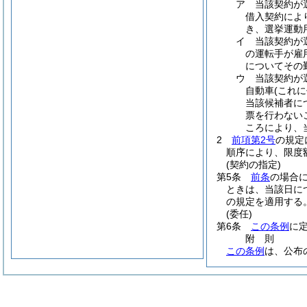
ア
当該契約が
借入契約によ
き、選挙運動
イ
当該契約が
の運転手が雇
についてその
ウ
当該契約が
自動車
(これ
当該候補者に
票を行わない
ころにより、
2
前項第2号
の規定
順序により、限度
(契約の指定)
第5条
前条
の場合
ときは、当該日に
の規定を適用する
(委任)
第6条
この条例
に
附
則
この条例
は、公布