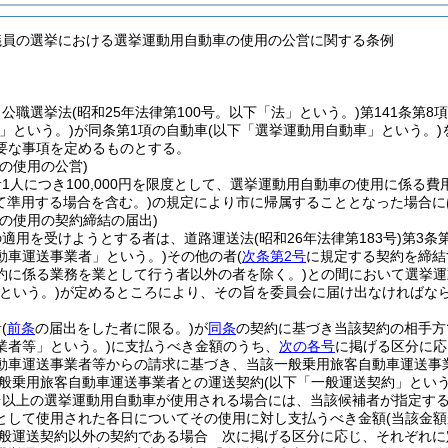
議員の選挙における選挙運動用自動車の使用の公営に関する条例
、公職選挙法
(昭和25年法律第100号。以下「法」という。)
第141条第
」という。)
が同条第1項の自動車
(以下「選挙運動用自動車」という。)
要な事項を定めるものとする。
の使用の公営)
1人につき100,000円を限度として、選挙運動用自動車の使用に係る費
て準用する場合を含む。)
の規定により市に帰属することとなった場合に
車の使用の契約締結の届出)
の適用を受けようとする者は、道路運送法
(昭和26年法律第183号)
第3条
動車運送事業者」という。)
その他の者
(
次条第2号
に規定する契約を締結
約に係る業務を業として行う者以外の者を除く。)
との間において選挙運
という。)
が定めるところにより、その旨を委員会に届け出なければな
者
(
前条
の届出をした者に限る。)
が
同条
の契約に基づき当該契約の相手方
業者等」という。)
に支払うべき金額のうち、
次の各号
に掲げる区分に応
動車運送事業者等からの請求に基づき、当該一般乗用旅客自動車運送事
般乗用旅客自動車運送事業者との運送契約
(以下「一般運送契約」という
台以上の選挙運動用自動車が使用される場合には、当該候補者が指定する
として使用された各日についてその使用に対し支払うべき金額
(当該金額
般運送契約以外の契約である場合 次に掲げる区分に応じ、それぞれに