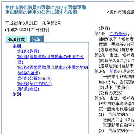
美作市議会議員の選挙における選挙運動
用自動車の使用の公営に関する条例
○美作市議会
平成29年3月21日 条例第2号
(趣旨)
(平成29年3月21日施行)
第1条
この条例
は
補者
(以下「候補者
条項目次
沿革
度額、手続等の必
本則
(選挙運動用自動車
第1条
(趣旨)
第2条
市は、候補者
第2条
(選挙運動用自動車の使用の公
(同条第2項におい
営)
(選挙運動用自動
第3条
(選挙運動用自動車の使用の契約
第3条
前条
の規定
締結の届出)
「一般乗用旅客自
第4条
(公費の支払)
族のうち、当該契
第5条
(契約の指定)
会
(以下「委員会」
第6条
(委任)
(公費の支払)
附則
第4条
市は、候補
旅客自動車運送事
該一般乗用旅客自
(1)
当該契約が一
送契約により2
挙運動用自動車
(2)
当該契約が一