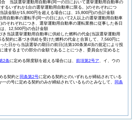
場合 当該選挙運動用自動車
(同一の日において選挙運動用自動車の
するいずれか1台の選挙運動用自動車に限る。)
のそれぞれにつ
(当該金額が15,800円を超える場合には、15,800円)
の合計金額
動用自動車の運転手
(同一の日において2人以上の選挙運動用自動車
)
のそれぞれにつき、選挙運動用自動車の運転業務に従事した各日
、12,500円)
の合計金額
づき当該選挙運動用自動車に供給した燃料の代金
(当該選挙運動用
る契約に基づき供給を受けた燃料の代金と合算して、7,560円に
あった日から当該選挙の期日の前日
(法第100条第4項の規定により投
に達するまでの部分の金額であることにつき、委員会が定めると
第2条
に定める限度額を超える場合には、
前項第2号ア
、イ、ウの
める契約と
同条第2号
に定める契約とのいずれもが締結されている
か一の号に定める契約のみが締結されているものとみなして、
同条