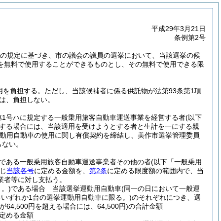
平成29年3月21日
条例第2号
8項の規定に基づき、市の議会の議員の選挙において、当該選挙の候
を無料で使用することができるものとし、その無料で使用できる限
用を負担する。
ただし、当該候補者に係る供託物が法第93条第1項
は、負担しない。
第1号ハに規定する一般乗用旅客自動車運送事業を経営する者
(以下
する場合には、当該適用を受けようとする者と生計を一にする親
動用自動車の使用に関し有償契約を締結し、美作市選挙管理委員
らない。
である一般乗用旅客自動車運送事業者その他の者
(以下「一般乗用
じ
当該各号
に定める金額を、
第2条
に定める限度額の範囲内で、当
業者等に対し支払う。
。)
である場合 当該選挙運動用自動車
(同一の日において一般運
いずれか1台の選挙運動用自動車に限る。)
のそれぞれにつき、選
が64,500円を超える場合には、64,500円)
の合計金額
定める金額