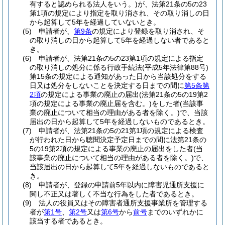
有すると認められる法人をいう。)
が、法第21条の5の23
第1項の規定により指定を取り消され、その取り消しの日
から起算して5年を経過していないとき。
(5)
申請者が、
第9条
の規定により登録を取り消され、そ
の取り消しの日から起算して5年を経過しない者であると
き。
(6)
申請者が、法第21条の5の23第1項の規定による指定
の取り消しの処分に係る行政手続法
(平成5年法律第88号)
第15条の規定による通知があった日から当該処分をする
日又は処分をしないことを決定する日までの間に
第5条第
2項
の規定による事業の廃止の届出
(法第21条の5の19第2
項の規定による事業の廃止届を含む。)
をした者
(当該事
業の廃止について相当の理由がある者を除く。)
で、当該
届出の日から起算して5年を経過しないものであるとき。
(7)
申請者が、法第21条の5の21第1項の規定による検査
が行われた日から聴聞決定予定日までの間に法第21条の
5の19第2項の規定による事業の廃止の届出をした者
(当
該事業の廃止について相当の理由がある者を除く。)
で、
当該届出の日から起算して5年を経過しないものであると
き。
(8)
申請者が、登録の申請前5年以内に障害児通所支援に
関し不正又は著しく不当な行為をした者であるとき。
(9)
法人の役員又はその障害者通所支援事業所を管理する
者が
第1号
、
第2号
又は
第6号
から
前号
までのいずれかに
該当する者であるとき。