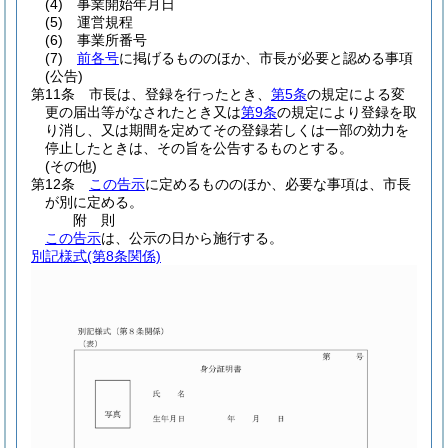
(4)
事業開始年月日
(5)
運営規程
(6)
事業所番号
(7)
前各号
に掲げるもののほか、市長が必要と認める事項
(公告)
第11条
市長は、登録を行ったとき、
第5条
の規定による変
更の届出等がなされたとき又は
第9条
の規定により登録を取
り消し、又は期間を定めてその登録若しくは一部の効力を
停止したときは、その旨を公告するものとする。
(その他)
第12条
この告示
に定めるもののほか、必要な事項は、市長
が別に定める。
附
則
この告示
は、公示の日から施行する。
別記様式
(第8条関係)