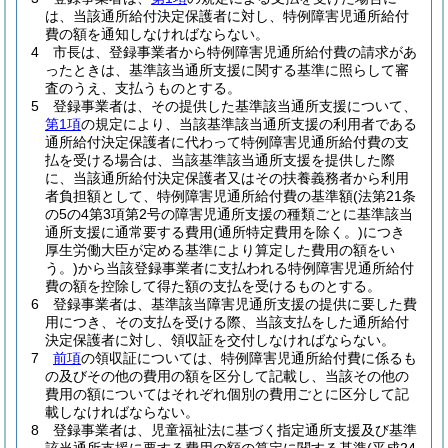
は、当該通所給付決定保護者に対し、特例障害児通所給付
費の額を通知しなければならない。
4
市長は、登録事業者から特例障害児通所給付費の請求があ
ったときは、基準該当通所支援に関する基準に照らして審
査のうえ、支払うものとする。
5
登録事業者は、その提供した基準該当通所支援について、
第1項
の規定により、当該基準該当通所支援の利用者である
通所給付決定保護者に代わって特例障害児通所給付費の支
払を受ける場合は、当該基準該当通所支援を提供した際
に、当該通所給付決定保護者又はその扶養義務者から利用
者負担額として、特例障害児通所給付費の基準額
(法第21条
の5の4第3項第2号の障害児通所支援の種類ごとに基準該当
通所支援に通常要する費用
(通所特定費用を除く。)
につき
厚生労働大臣が定める基準により算定した費用の額をい
う。)
から当該登録事業者に支払われる特例障害児通所給付
費の額を控除して得た額の支払を受けるものとする。
6
登録事業者は、基準該当障害児通所支援の提供に要した費
用につき、その支払を受ける際、当該支払をした通所給付
決定保護者に対し、領収証を交付しなければならない。
7
前項
の領収証については、特例障害児通所給付費に係るも
の及びその他の費用の額を区分して記載し、当該その他の
費用の額についてはそれぞれ個別の費用ごとに区分して記
載しなければならない。
8
登録事業者は、児童福祉法に基づく指定通所支援及び基準