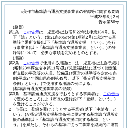
○美作市基準該当通所支援事業者の登録等に関する要綱
平成28年6月2日
告示第86号
(趣旨)
第1条
この告示
は、児童福祉法
(昭和22年法律第164号。以
下「法」という。)
第21条の5の4第1項第2号に規定する基
準該当通所支援
(以下「基準該当通所支援」という。)
を行
う事業者
(以下「基準該当通所支援事業者」という。)
の登
録等について、必要な事項を定めるものとする。
(用語)
第2条
この告示
で使用する用語は、法、児童福祉法施行規則
(昭和23年厚生省令第11号)
及び児童福祉法に基づく指定通
所支援の事業等の人員、設備及び運営の基準等を定める条
例
(平成24年岡山県条例第49号。以下「指定通所支援基準
条例」という。)
で使用する用語の例による。
(基準該当通所支援事業者の登録)
第3条
基準該当通所支援を行おうとする事業者は、
この告示
で定めるところにより市長の登録
(以下「登録」という。)
を受けることができる。
2
市長は、登録を受けようとする事業者
(以下「申請者」と
いう。)
が指定通所支援基準条例に規定する基準該当通所支
援の基準
(以下「基準該当通所支援に関する基準」とい
う。)
を満たし、それらの基準に従って事業を継続的に運営