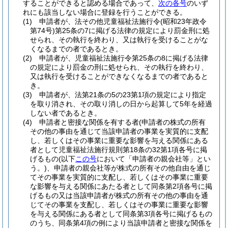
することができると認める場合であって、
次の各号
のいず
れにも該当しない場合に登録を行うことができる。
(1)
申請者が、法その他児童福祉法施行令
(昭和23年政令
第74号)
第25条の7に掲げる法律の規定により罰金刑に処
せられ、その執行を終わり、又は執行を受けることがな
くなるまでの者であるとき。
(2)
申請者が、児童福祉法施行令第25条の8に掲げる法律
の規定により罰金の刑に処せられ、その執行を終わり、
又は執行を受けることができなくなるまでの者であると
き。
(3)
申請者が、法第21条の5の23第1項の規定により指定
を取り消され、その取り消しの日から起算して5年を経過
しない者であるとき。
(4)
申請者と密接な関係を有する者
(申請者の株式の所有
その他の事由を通じて当該申請者の事業を実質的に支配
し、若しくはその事業に重要な影響を与える関係にある
者として児童福祉法施行規則第18条の32第1項各号に掲
げるもの
(以下
この号
において「申請者の親会社等」とい
う。)
、申請者の親会社等が株式の所有その他自由を通じ
てその事業を実質的に支配し、若しくはその事業に重要
な影響を与える関係にあたる者として同条第2項各号に掲
げるもの又は当該申請者が株式の所有その他の事由を通
じてその事業を支配し、若しくはその事業に重要な影響
を与える関係にある者として同条第3項各号に掲げるもの
のうち、同条第4項の例により当該申請者と密接な関係を