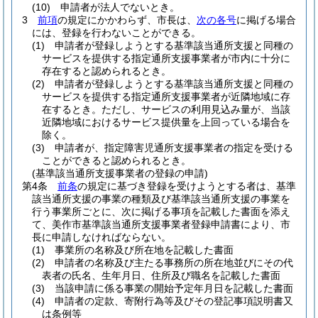
(10)
申請者が法人でないとき。
3
前項
の規定にかかわらず、市長は、
次の各号
に掲げる場合
には、登録を行わないことができる。
(1)
申請者が登録しようとする基準該当通所支援と同種の
サービスを提供する指定通所支援事業者が市内に十分に
存在すると認められるとき。
(2)
申請者が登録しようとする基準該当通所支援と同種の
サービスを提供する指定通所支援事業者が近隣地域に存
在するとき。
ただし、サービスの利用見込み量が、当該
近隣地域におけるサービス提供量を上回っている場合を
除く。
(3)
申請者が、指定障害児通所支援事業者の指定を受ける
ことができると認められるとき。
(基準該当通所支援事業者の登録の申請)
第4条
前条
の規定に基づき登録を受けようとする者は、基準
該当通所支援の事業の種類及び基準該当通所支援の事業を
行う事業所ごとに、次に掲げる事項を記載した書面を添え
て、美作市基準該当通所支援事業者登録申請書により、市
長に申請しなければならない。
(1)
事業所の名称及び所在地を記載した書面
(2)
申請者の名称及び主たる事務所の所在地並びにその代
表者の氏名、生年月日、住所及び職名を記載した書面
(3)
当該申請に係る事業の開始予定年月日を記載した書面
(4)
申請者の定款、寄附行為等及びその登記事項説明書又
は条例等