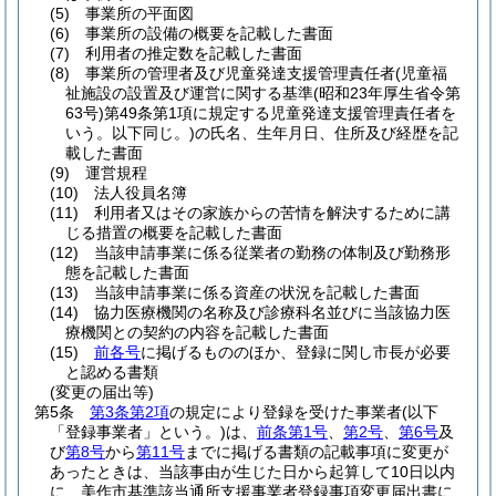
(5)
事業所の平面図
(6)
事業所の設備の概要を記載した書面
(7)
利用者の推定数を記載した書面
(8)
事業所の管理者及び児童発達支援管理責任者
(児童福
祉施設の設置及び運営に関する基準
(昭和23年厚生省令第
63号)
第49条第1項に規定する児童発達支援管理責任者を
いう。以下同じ。)
の氏名、生年月日、住所及び経歴を記
載した書面
(9)
運営規程
(10)
法人役員名簿
(11)
利用者又はその家族からの苦情を解決するために講
じる措置の概要を記載した書面
(12)
当該申請事業に係る従業者の勤務の体制及び勤務形
態を記載した書面
(13)
当該申請事業に係る資産の状況を記載した書面
(14)
協力医療機関の名称及び診療科名並びに当該協力医
療機関との契約の内容を記載した書面
(15)
前各号
に掲げるもののほか、登録に関し市長が必要
と認める書類
(変更の届出等)
第5条
第3条第2項
の規定により登録を受けた事業者
(以下
「登録事業者」という。)
は、
前条第1号
、
第2号
、
第6号
及
び
第8号
から
第11号
までに掲げる書類の記載事項に変更が
あったときは、当該事由が生じた日から起算して10日以内
に、美作市基準該当通所支援事業者登録事項変更届出書に