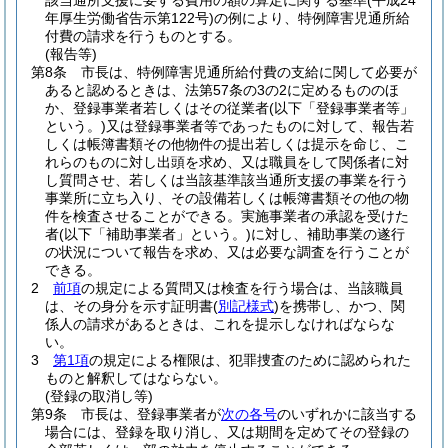
該当通所支援に要する費用の額の算定に関する基準
(平成24
年厚生労働省告示第122号)
の例により、特例障害児通所給
付費の請求を行うものとする。
(報告等)
第8条
市長は、特例障害児通所給付費の支給に関して必要が
あると認めるときは、法第57条の3の2に定めるもののほ
か、登録事業者若しくはその従業者
(以下「登録事業者等」
という。)
又は登録事業者等であったものに対して、報告若
しくは帳簿書類その他物件の提出若しくは提示を命じ、こ
れらのものに対し出頭を求め、又は職員をして関係者に対
し質問させ、若しくは当該基準該当通所支援の事業を行う
事業所に立ち入り、その設備若しくは帳簿書類その他の物
件を検査させることができる。
実施事業者の承認を受けた
者
(以下「補助事業者」という。)
に対し、補助事業の遂行
の状況について報告を求め、又は必要な調査を行うことが
できる。
2
前項
の規定による質問又は検査を行う場合は、当該職員
は、その身分を示す証明書
(
別記様式
)
を携帯し、かつ、関
係人の請求があるときは、これを提示しなければならな
い。
3
第1項
の規定による権限は、犯罪捜査のために認められた
ものと解釈してはならない。
(登録の取消し等)
第9条
市長は、登録事業者が
次の各号
のいずれかに該当する
場合には、登録を取り消し、又は期間を定めてその登録の