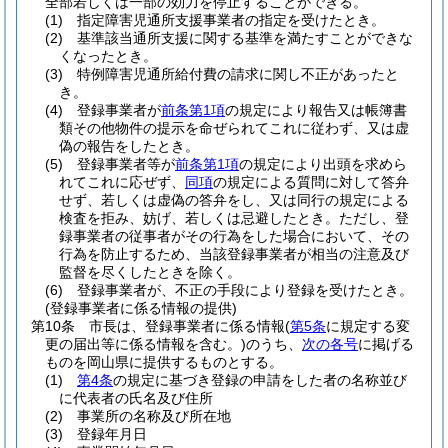
全部若しくは一部の効力を停止することができる。
(1)
指定障害児通所支援事業者の指定を受けたとき。
(2)
基準該当通所支援に関する基準を満たすことができな
くなったとき。
(3)
特例障害児通所給付費の請求に関し不正があったと
き。
(4)
登録事業者が
前条第1項
の規定により報告又は帳簿書
類その他物件の提示を命ぜられてこれに従わず、又は虚
偽の報告をしたとき。
(5)
登録事業者等が
前条第1項
の規定により出頭を求めら
れてこれに応ぜず、
同項
の規定による質問に対して答弁
せず、若しくは虚偽の答弁をし、又は同行の規定による
検査を拒み、妨げ、若しくは忌避したとき。
ただし、登
録事業者の従事者がその行為をした場合において、その
行為を防止するため、当該登録事業者が相当の注意及び
監督を尽くしたときを除く。
(6)
登録事業者が、不正の手段により登録を受けたとき。
(登録事業者に係る情報の提供)
第10条
市長は、登録事業者に係る情報
(
第5条
に規定する変
更の届出等に係る情報を含む。)
のうち、
次の各号
に掲げる
ものを岡山県に提供するものとする。
(1)
第4条
の規定に基づき登録の申請をした者の名称並び
に代表者の氏名及び住所
(2)
事業所の名称及び所在地
(3)
登録年月日