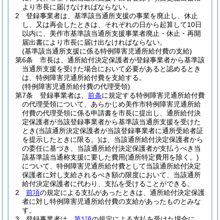
より市長に届けなければならない。
2
登録事業者は、基準該当通所支援の事業を廃止し、休止
し、又は再会したときは、それぞれの日から起算して10日
以内に、美作市基準該当通所支援事業者廃止・休止・再開
届出書により市長に届け出なければならない。
(基準該当通所支援に係る特例障害児通所給付費の支給)
第6条
市長は、通所給付決定保護者が登録事業者から基準該
当通所支援を受けた場合において必要があると認めるとき
は、特例障害児通所給付費を支給する。
(特例障害児通所給付費の代理受領)
第7条
登録事業者は、
前条
に規定する特例障害児通所給付費
の代理受領について、あらかじめ美作市特例障害児通所給
付費の代理受領に係る申請書を市長に提出し、通所給付決
定保護者が当該登録事業者から基準該当通所支援を受けた
とき
(当該通所決定保護者が当該登録事業者に通所受給者証
を提示したときに限る。)
は、当該通所給付決定保護者から
の委任に基づき、当該通所給付決定保護者が支払うべき当
該基準該当通称支援に要した費用
(通所特定費用を除く。)
について、特例障害児通所給付費として当該通所給付決定
保護者に対し支給されるべき額の限度において、当該通所
給付決定保護者に代わり、支払を受けることができる。
2
前項
の規定による支払があったときは、通所給付決定保護
者に対し特例障害児通所給付費の支給があったものとみな
す。
3
登録事業者は、
第1項
の規定による支払を受けた場合に