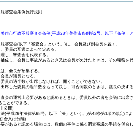
不服審査会条例施行規則
、
美作市行政不服審査会条例
(平成28年美作市条例第2号。以下「条例」と
不服審査会
(以下「審査会」という。)
に、会長及び副会長を置く。
は、委員の互選によって定める。
総理し、審査会を代表する。
を補佐し、会長に事故があるとき又は会長が欠けたときは、その職務を
議は、会長が招集する。
、会長が議長となる。
、委員の過半数が出席しなければ、開くことができない。
、出席した委員の過半数をもって決し、可否同数のときは、議長の決す
審査会の運営上必要があると認めるときは、委員以外の者を会議に出席
ることができる。
非公開)
査法
(平成26年法律第68号。以下「法」という。)
第43条第1項の規定に
併合又は分離)
必要があると認める場合には、数個の事件に係る調査審議の手続を併合