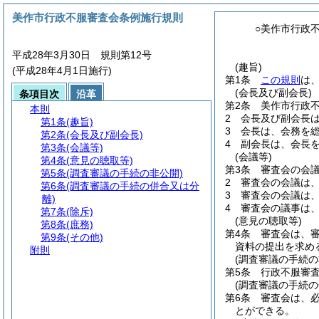
美作市行政不服審査会条例施行規則
○美作市行政
平成28年3月30日 規則第12号
(趣旨)
(平成28年4月1日施行)
第1条
この規則
は
(会長及び副会長)
条項目次
沿革
第2条
美作市行政
本則
2
会長及び副会長
第1条
(趣旨)
3
会長は、会務を
第2条
(会長及び副会長)
4
副会長は、会長
第3条
(会議等)
(会議等)
第4条
(意見の聴取等)
第3条
審査会の会
第5条
(調査審議の手続の非公開)
2
審査会の会議は
第6条
(調査審議の手続の併合又は分
3
審査会の会議は
離)
4
審査会の議事は
第7条
(除斥)
(意見の聴取等)
第8条
(庶務)
第4条
審査会は、
第9条
(その他)
資料の提出を求め
附則
(調査審議の手続の
第5条
行政不服審
(調査審議の手続の
第6条
審査会は、
とができる。