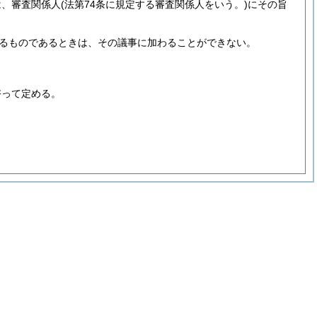
は、審査関係人
(法第74条に規定する審査関係人をいう。)
にその旨
あるものであるときは、その議事に加わることができない。
諮って定める。