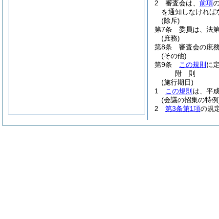
2
審査会は、
前項
を通知しなければ
(除斥)
第7条
委員は、法
(庶務)
第8条
審査会の庶
(その他)
第9条
この規則
に
附
則
(施行期日)
1
この規則
は、平成
(会議の招集の特例
2
第3条第1項
の規