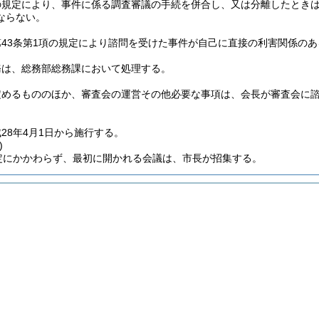
の規定により、事件に係る調査審議の手続を併合し、又は分離したとき
ならない。
第43条第1項の規定により諮問を受けた事件が自己に直接の利害関係の
務は、総務部総務課において処理する。
定めるもののほか、審査会の運営その他必要な事項は、会長が審査会に
28年4月1日から施行する。
)
定にかかわらず、最初に開かれる会議は、市長が招集する。