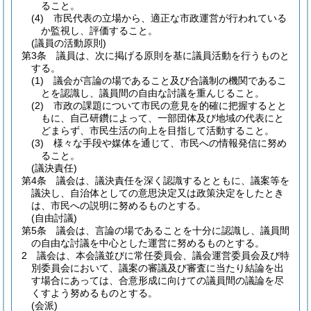
ること。
(4)
市民代表の立場から、適正な市政運営が行われている
か監視し、評価すること。
(議員の活動原則)
第3条
議員は、次に掲げる原則を基に議員活動を行うものと
する。
(1)
議会が言論の場であること及び合議制の機関であるこ
とを認識し、議員間の自由な討議を重んじること。
(2)
市政の課題について市民の意見を的確に把握するとと
もに、自己研鑽によって、一部団体及び地域の代表にと
どまらず、市民生活の向上を目指して活動すること。
(3)
様々な手段や媒体を通じて、市民への情報発信に努め
ること。
(議決責任)
第4条
議会は、議決責任を深く認識するとともに、議案等を
議決し、自治体としての意思決定又は政策決定をしたとき
は、市民への説明に努めるものとする。
(自由討議)
第5条
議会は、言論の場であることを十分に認識し、議員間
の自由な討議を中心とした運営に努めるものとする。
2
議会は、本会議並びに常任委員会、議会運営委員会及び特
別委員会において、議案の審議及び審査に当たり結論を出
す場合にあっては、合意形成に向けての議員間の議論を尽
くすよう努めるものとする。
(会派)