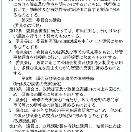
における論点及び争点を明らかにするとともに、執行後に
おいて、効率性及び有効性等政策評価に資する審議に努め
るものとする。
第5章
委員会の活動
(委員会の活動)
第12条
委員会審査に当たっては、市民に対し、分かりやす
い議論を行うよう努めるものとする。
2
委員長は、委員相互間の自由討議を中心とした運営に努め
るものとする。
3
委員会は、委員自らの提案及び市民の意見等をもとに所管
事務調査を積極的に行い、政策提案に努めるものとする。
4
委員会は、必要に応じて公聴会制度及び参考人制度を活用
し、多様な意見を踏まえながら審査の充実に努めるものと
する。
第6章
議会及び議会事務局の体制整備
(研修及び調査の充実強化)
第13条
議会は、政策提言及び政策立案能力の向上を図るた
め、研修会の開催に努めるものとする。
2
議会は、研修の充実強化に当たり、広く各分野の専門家、
市民等との研修会の開催に努めるものとする。
3
議会は、先進的な施策の事例を調査研究するため、他の自
治体及び議会との交流及び連携に努めるものとする。
(政務活動費)
第14条
議員は、政務活動費を有効に活用し、積極的に市政
に関する調査研究に努めるものとする。