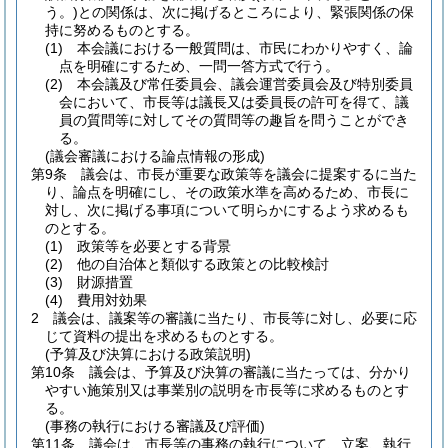
う。)
との関係は、次に掲げるところにより、緊張関係の保
持に努めるものとする。
(1)
本会議における一般質問は、市民にわかりやすく、論
点を明確にするため、一問一答方式で行う。
(2)
本会議及び常任委員会、議会運営委員会及び特別委員
会において、市長等は議長又は委員長の許可を得て、議
員の質問等に対してその質問等の趣旨を問うことができ
る。
(議会審議における論点情報の形成)
第9条
議会は、市長が重要な政策等を議会に提案するに当た
り、論点を明確にし、その政策水準を高めるため、市長に
対し、次に掲げる事項について明らかにするよう求めるも
のとする。
(1)
政策等を必要とする背景
(2)
他の自治体と類似する政策との比較検討
(3)
財源措置
(4)
費用対効果
2
議会は、議案等の審議に当たり、市長等に対し、必要に応
じて資料の提出を求めるものとする。
(予算及び決算における政策説明)
第10条
議会は、予算及び決算の審議に当たっては、分かり
やすい施策別又は事業別の説明を市長等に求めるものとす
る。
(事務の執行における審議及び評価)
第11条
議会は、市長等の事務の執行について、立案、執行