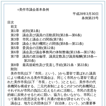
○美作市議会基本条例
平成28年3月30日
条例第23号
目次
前文
第1章
総則
(第1条)
第2章
議会及び議員の活動原則
(第2条―第6条)
第3章
市民と議会との関係
(第7条)
第4章
議会と執行機関との関係
(第8条―第11条)
第5章
委員会の活動
(第12条)
第6章
議会及び議会事務局の体制整備
(第13条―第17条)
第7章
議員の政治倫理、議員定数及び議員報酬
(第18条―
第20条)
第8章
最高規範性及び見直し手続
(第21条・第22条)
附則
美作市民(以下「市民」という。)から選挙で選ばれた議員
により構成される美作市議会は、同じく市民から選挙で選ば
れた美作市長(以下「市長」という。)とともに、美作市の代
表機関を構成する。二元代表制によるこの2つの代表機関は、
それぞれが市民の負託に応えるために活動し、市民の意思を
的確に反映させるために競い、協力し合いながら、市民にと
って最良の意思決定を導く共通の使命が課せられている。
議会は、地方公共団体(以下「自治体」という。)の重要事