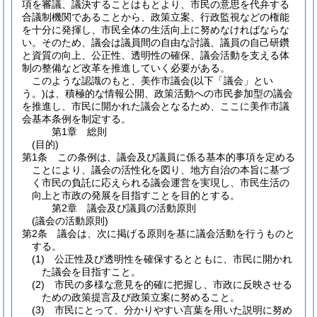
項を審議、議決することはもとより、市民の意思を代弁する
合議制機関であることから、政策立案、行政監視などの権能
を十分に発揮し、市民全体の生活向上に努めなければならな
い。そのため、議会は議員間の自由な討議、議員の自己研鑽
と資質の向上、公正性、透明性の確保、議会活動を支える体
制の整備など改革を推進していく必要がある。
このような認識のもと、美作市議会(以下「議会」とい
う。)は、積極的な情報公開、政策活動への市民参加型の議会
を推進し、市民に開かれた議会となるため、ここに美作市議
会基本条例を制定する。
第1章
総則
(目的)
第1条
この条例は、議会及び議員に係る基本的事項を定める
ことにより、議会の活性化を図り、地方自治の本旨に基づ
く市民の負託に応えられる議会運営を実現し、市民生活の
向上と市政の発展を目指すことを目的とする。
第2章
議会及び議員の活動原則
(議会の活動原則)
第2条
議会は、次に掲げる原則を基に議会活動を行うものと
する。
(1)
公正性及び透明性を確保するとともに、市民に開かれ
た議会を目指すこと。
(2)
市民の多様な意見を的確に把握し、市政に反映させる
ための政策提言及び政策立案に努めること。
(3)
市民にとって、分かりやすい言葉を用いた説明に努め