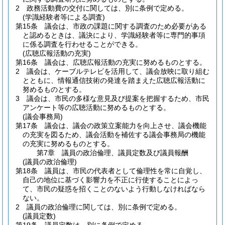
2
政務活動費の交付に関しては、別に条例で定める。
(学識経験者等による調査)
第15条
議会は、市政の課題に関する調査のため必要がある
と認めるときは、議決により、学識経験者等に専門的事項
に係る調査を行わせることができる。
(広聴広報活動の充実)
第16条
議会は、広聴広報活動の充実に努めるものとする。
2
議会は、ケーブルテレビを活用して、議会放映に取り組む
とともに、情報通信技術の発達を踏まえた広聴広報活動に
努めるものとする。
3
議会は、市民の多様な意見及び提案を把握するため、市民
アンケート等の広聴活動に努めるものとする。
(議会事務局)
第17条
議会は、議会の政策立案能力を向上させ、議会機能
の充実を図るため、議会活動を補佐する議会事務局の機能
の充実に努めるものとする。
第7章
議員の政治倫理、議員定数及び議員報酬
(議員の政治倫理)
第18条
議員は、市民の代表者として倫理性を常に自覚し、
自己の地位に基づく影響力を不正に行使することによっ
て、市民の疑惑を招くことのないよう行動しなければなら
ない。
2
議員の政治倫理に関しては、別に条例で定める。
(議員定数)