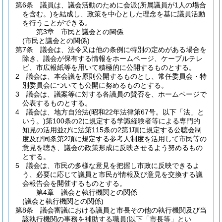
第6条
議員は、議会活動のために会派
(所属議員が1人の場合
を含む。)
を結成し、政策を中心とした理念を基に議員活動
を行うことができる。
第3章
市民と議会との関係
(市民と議会との関係)
第7条
議会は、法令又は他の条例に特別の定めがある場合を
除き、議会が保有する情報をホームページ、ケーブルテレ
ビ、市広報紙等を用いて積極的に公開するものとする。
2
議会は、本会議を原則公開するものとし、常任委員会・特
別委員会についても公開に努めるものとする。
3
議会は、議案等に対する各議員の賛否を、ホームページで
公表するものとする。
4
議会は、地方自治法
(昭和22年法律第67号。以下「法」と
いう。)
第100条の2に規定する学識経験者等による専門的
知見の活用並びに法第115条の2第1項に規定する公聴会制
度及び同条第2項に規定する参考人制度を活用して市民等の
意見を聴き、議会の政策形成に反映させるよう努めるもの
とする。
5
議会は、市民の多様な意見を把握し市政に反映できるよ
う、必要に応じて議員と市民が情報及び意見を交換する議
会報告会を開催するものとする。
第4章
議会と執行機関との関係
(議会と執行機関との関係)
第8条
議会審議における議員と市長その他の執行機関及び当
該執行機関の事務を補助する職員
(以下「市長等」とい