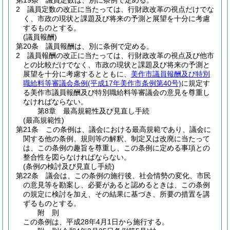
第19条
議員定数は、別に条例で定める。
2
議員定数の改正に当たっては、行財政改革の視点だけでな
く、市政の現状と課題及び将来の予測と展望を十分に考慮
するものとする。
(議員報酬)
第20条
議員報酬は、別に条例で定める。
2
議員報酬の改正に当たっては、行財政改革の視点及び他市
との比較だけでなく、市政の現状と課題及び将来の予測と
展望を十分に考慮するとともに、
美作市議員報酬及び特別
職給料等審議会条例
(平成17年美作市条例第40号)
に規定す
る美作市議員報酬及び特別職給料等審議会の意見を尊重し
なければならない。
第8章
最高規範性及び見直し手続
(最高規範性)
第21条
この条例は、議会における最高規範であり、議会に
関する他の条例、規則等の解釈、制定又は改廃に当たって
は、この条例の趣旨を尊重し、この条例に定める事項との
整合性を図らなければならない。
(条例の検討及び見直し手続)
第22条
議会は、この条例の施行後、社会情勢の変化、市民
の意見等を勘案し、必要があると認めるときは、この条例
の規定に検討を加え、その結果に基づき、所要の措置を講
ずるものとする。
附
則
この条例は、平成28年4月1日から施行する。