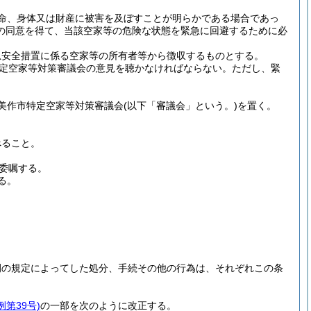
命、身体又は財産に被害を及ぼすことが明らかである場合であっ
の同意を得て、当該空家等の危険な状態を緊急に回避するために必
急安全措置に係る空家等の所有者等から徴収するものとする。
定空家等対策審議会の意見を聴かなければならない。
ただし、緊
美作市特定空家等対策審議会
(以下「審議会」という。)
を置く。
。
べること。
。
委嘱する。
る。
例の規定によってした処分、手続その他の行為は、それぞれこの条
例第39号)
の一部を次のように改正する。