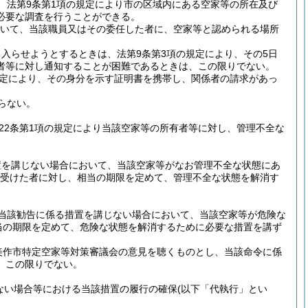
、法第9条第1項の規定により市の区域内にある空家等の所在及び
必要な調査を行うことができる。
いて、当該職員又はその委任した者に、空家等と認められる場所
入らせようとするときは、法第9条第3項の規定により、その5日
者等に対し通知することが困難であるときは、この限りでない。
規定により、その身分を示す証明書を携帯し、関係者の請求があっ
らない。
22条第1項の規定により当該空家等の所有者等に対し、管理不全な
置を講じない場合において、当該空家等がなお管理不全な状態にあ
導を受けた者に対し、相当の期限を定めて、管理不全な状態を解消す
当該勧告に係る措置を講じない場合において、当該空家等が危険な
当の期限を定めて、危険な状態を解消するために必要な措置を講ず
美作市特定空家等対策審議会の意見を聴くものとし、当該命令に係
、この限りでない。
ない場合等における当該措置の履行の確保
(以下「代執行」とい