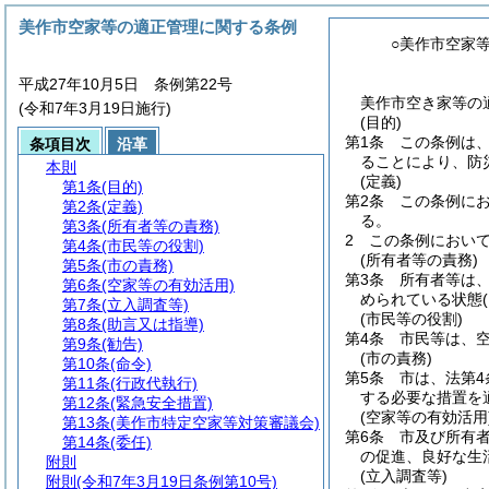
美作市空家等の適正管理に関する条例
○美作市空家
平成27年10月5日 条例第22号
美作市空き家等の適
(令和7年3月19日施行)
(目的)
第1条
この条例は
条項目次
沿革
ることにより、防
本則
(定義)
第1条
(目的)
第2条
この条例に
第2条
(定義)
る。
第3条
(所有者等の責務)
2
この条例におい
第4条
(市民等の役割)
(所有者等の責務)
第5条
(市の責務)
第3条
所有者等は、
第6条
(空家等の有効活用)
められている状態
第7条
(立入調査等)
(市民等の役割)
第8条
(助言又は指導)
第4条
市民等は、
第9条
(勧告)
(市の責務)
第10条
(命令)
第5条
市は、法第4
第11条
(行政代執行)
する必要な措置を
第12条
(緊急安全措置)
(空家等の有効活用
第13条
(美作市特定空家等対策審議会)
第6条
市及び所有
第14条
(委任)
の促進、良好な生
附則
(立入調査等)
附則
(令和7年3月19日条例第10号)