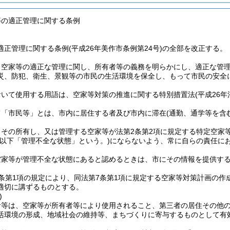
等の適正管理に関する条例
正管理に関する条例(平成26年美作市条例第24号)の全部を改正する。
、空家等の適正な管理に関し、所有者等の義務を明らかにし、適正な管
災、防犯、衛生、景観等の市民の生活環境を保全し、もって市民の安全
おいて使用する用語は、空家等対策の推進に関する特別措置法
(平成26
て「市民等」とは、市内に居住する者及び市内に滞在
(通勤、通学等を含
その所有し、又は管理する空家等が法第2条第2項に規定する特定空家等
(以下「管理不全な状態」という。)
にならないよう、常に自らの責任に
空家等が管理不全な状態にあると認めるときは、市にその情報を提供す
条第1項の規定により、同法第7条第1項に規定する空家等対策計画の
適切に講ずるものとする。
)
者等は、空家等が所有者等により使用されること、第三者の居住その他
活環境の形成、地域社会の維持等、まちづくりに寄与するものとして有