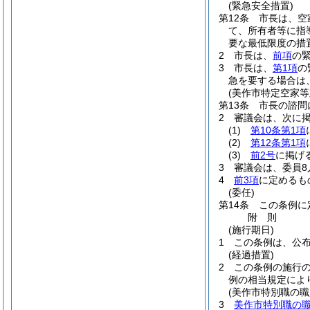
(緊急安全措置)
第12条
市長は、空
て、所有者等に指
要な最低限度の措
2
市長は、
前項
の
3
市長は、
第1項
の
急を要する場合は
(美作市特定空家等
第13条
市長の諮問
2
審議会は、次に
(1)
第10条第1項
(2)
第12条第1項
(3)
前2号
に掲げ
3
審議会は、委員8
4
前3項
に定めるも
(委任)
第14条
この条例に
附
則
(施行期日)
1
この条例は、公
(経過措置)
2
この条例の施行
例の相当規定によ
(美作市特別職の
3
美作市特別職の