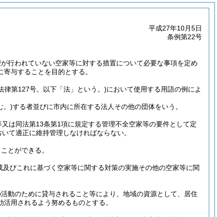
平成27年10月5日
条例第22号
理が行われていない空家等に対する措置について必要な事項を定め
に寄与することを目的とする。
年法律第127号。以下「法」という。)
において使用する用語の例によ
む。)
する者並びに市内に所在する法人その他の団体をいう。
又は同法第13条第1項に規定する管理不全空家等の要件として定
おいて適正に維持管理しなければならない。
ることができる。
作成及びこれに基づく空家等に関する対策の実施その他の空家等に関
の活動のために貸与されること等により、地域の資源として、居住
効活用されるよう努めるものとする。