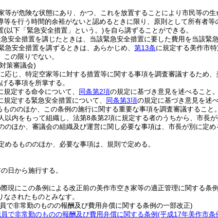
家等が危険な状態にあり、かつ、これを放置することにより市民等の生
導等を行う時間的余裕がないと認めるときに限り、原則として所有者等
置
(以下「緊急安全措置」という。)
を自ら講ずることができる。
緊急安全措置を講じたときは、当該緊急安全措置に要した費用を当該緊
緊急安全措置を講ずるときは、あらかじめ、
第13条
に規定する美作市特
、この限りでない。
対策審議会)
に応じ、特定空家等に対する措置等に関する事項を調査審議するため、
掲げる事項を所掌する。
に規定する命令について、
同条第2項
の規定に基づき意見を述べること
に規定する緊急安全措置について、
同条第3項
の規定に基づき意見を述
るもののほか、この条例の施行に関する重要な事項を調査審議すること
人以内をもって組織し、法第8条第2項に規定する者のうちから、市長が
ののほか、審議会の組織及び運営に関し必要な事項は、市長が別に定め
定めるもののほか、必要な事項は、規則で定める。
布の日から施行する。
の際現にこの条例による改正前の美作市空き家等の適正管理に関する条
りなされたものとみなす。
職員で非常勤のものの報酬及び費用弁償に関する条例の一部改正)
職員で非常勤のものの報酬及び費用弁償に関する条例
(平成17年美作市条