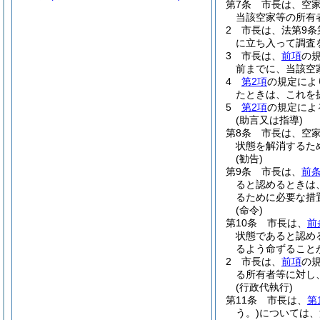
第7条
市長は、空
当該空家等の所有
2
市長は、法第9条
に立ち入って調査
3
市長は、
前項
の
前までに、当該空
4
第2項
の規定によ
たときは、これを
5
第2項
の規定によ
(助言又は指導)
第8条
市長は、空家
状態を解消するた
(勧告)
第9条
市長は、
前
ると認めるときは
るために必要な措
(命令)
第10条
市長は、
前
状態であると認め
るよう命ずること
2
市長は、
前項
の
る所有者等に対し
(行政代執行)
第11条
市長は、
第
う。)
については、