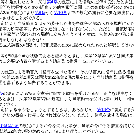
家等を発見したとき、又は
第4条
の規定による情報の提供を受けたときは
者等を把握するための調査その他空家等に関しこの条例の施行のために
第2項の規定により
第8条
から
第10条
までの規定の施行に必要な限度にお
をさせることができる。
規定により当該職員又はその委任した者を空家等と認められる場所に立ち
家等の所有者等にその旨を通知しなければならない。
ただし、当該所有
り空家等と認められる場所に立ち入ろうとする者は、法第9条第4項の
提示しなければならない。
る立入調査の権限は、犯罪捜査のために認められたものと解釈してはな
等が管理不全な状態であると認めるときは、法第13条第1項又は同法第
めに必要な措置を講ずるよう助言又は指導することができる。
条
の規定による助言又は指導を受けた者が、その助言又は指導に係る措
、法第13条第2項又は同法第22条第2項の規定により当該助言又は指
置を講ずるよう勧告することができる。
条
の規定による特定空家等に関する勧告を受けた者が、正当な理由なく
るときは、法第22条第3項の規定により当該勧告を受けた者に対し、相
ができる。
規定による命令をしようとするときは、あらかじめ、
第13条
に規定する
、弁明の機会を付与しなければならない。
ただし、緊急を要する場合は
10条第1項
の規定による命令を受けた者が、当該命令に係る措置を講じ
法第22条第9項の定めるところにより行うことができる。