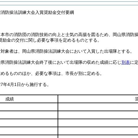
団消防操法訓練大会入賞奨励金交付要綱
、本市の消防団の消防技術の向上と士気の高揚を図るため、岡山県消防
奨励金の交付に関し必要な事項を定めるものとする。
付対象者は、岡山県消防操法訓練大会において入賞した出場隊とする。
山県消防操法訓練大会終了後において出場隊の収めた成績に応じ
別表
に
定めるもののほか、必要な事項は、市長が別に定める。
27年4月1日から施行する。
成績