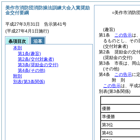
美作市消防団消防操法訓練大会入賞奨励
金交付要綱
○美作市消防
平成27年3月31日 告示第41号
(趣旨)
(平成27年4月1日施行)
第1条
この告示
は
るものとし、その
条項目次
沿革
(交付対象者)
本則
第2条
奨励金の交
第1条
(趣旨)
(奨励金の交付)
第2条
(交付対象者)
第3条
市長は、岡
第3条
(奨励金の交付)
(その他)
第4条
(その他)
第4条
この告示
に
附則
附
則
別表
(第3条関係)
この告示
は、平成
別表
(第3条関係)
優勝
準優勝
第3位
第4位