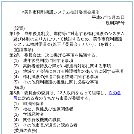
○美作市権利擁護システム検討委員会規則
平成27年3月23日
規則第5号
(設置)
第1条
成年後見制度、虐待等に対応する権利擁護のシステム
及び体制のあり方について検討するため、美作市権利擁護
システム検討委員会
(以下「委員会」という。)
を置く。
(協議事項)
第2条
委員会は、次に掲げる事項を協議する。
(1)
成年後見制度に関する事項
(2)
高齢者虐待及び障がい者虐待対応に関する事項
(3)
地域ケア会議における擁護機能のあり方に関する事項
(4)
権利擁護の推進に係る啓発に関する事項
(5)
その他権利擁護の推進に関し必要な事項
(構成)
第3条
委員会の委員は、13人以内をもって組織し、
次の各
号
に定める者のうちから市長が委嘱する。
(1)
司法関係者
(2)
福祉、保健及び医療関係者
(3)
学識経験者
(4)
関係行政機関の職員
(5)
その他市長が適当と認める者
(委員の責務)