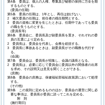
第4条
委員は、個人の人権、尊重及び秘密の保持に万全を期
するものとする。
(委員の任期)
第5条
委員の任期は、1年とし、再任は妨げない。
2
補欠委員の任期は、前任者の残任期間とする。
3
委員の資格に変更を生じたときは、任期中であっても委員
の職を失うものとする。
(委員長等)
第6条
委員会に、委員長及び副委員長を置き、それぞれの委
員の互選により定める。
2
委員長は、委員会を代表し、会務を総括する。
3
委員長に事故あるときは、副委員長がその職務を代行す
る。
(会議)
第7条
委員会は、委員長が招集し、会議の議長となる。
2
委員長は、必要に応じて委員会に委員以外の関係者の出席
を求め、その説明又は意見を聞くことができる。
(庶務)
第8条
委員会の庶務は、保健福祉部福祉政策課において処理
する。
(その他)
第9条
この規則に定めるもののほか、委員会の運営に関し必
要な事項は、委員長が委員に諮ってこれを定める。
附
則
(施行期日)