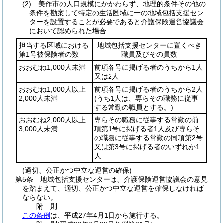
(2)
美作市の人口規模にかかわらず、地理的条件その他の
条件を勘案して特定の生活圏域に一の地域包括支援セン
ターを設置することが必要であると介護保険運営協議会
において認められた場合
担当する区域における
地域包括支援センターに置くべき
第1号被保険者の数
職員及びその員数
おおむね1,000人未満
前項各号に掲げる者のうちから1人
又は2人
おおむね1,000人以上
前項各号に掲げる者のうちから2人
2,000人未満
(うち1人は、専らその職務に従事
する常勤の職員とする。)
おおむね2,000人以上
専らその職務に従事する常勤の前
3,000人未満
項第1号に掲げる者1人及び専らそ
の職務に従事する常勤の同項第2号
又は第3号に掲げる者のいずれか1
人
(適切、公正かつ中立な運営の確保)
第5条
地域包括支援センターは、介護保険運営協議会の意見
を踏まえて、適切、公正かつ中立な運営を確保しなければ
ならない。
附
則
この条例
は、平成27年4月1日から施行する。