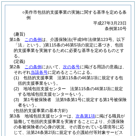
○美作市包括的支援事業の実施に関する基準を定める条
例
平成27年3月23日
条例第10号
(趣旨)
第1条
この条例
は、介護保険法
(平成9年法律第123号。以下
「法」という。)
第115条の46第5項の規定に基づき、包括
的支援事業を実施するために必要な基準を定めるものとす
る。
(定義)
第2条
この条例
において、
次の各号
に掲げる用語の意義は、
それぞれ
当該各号
に定めるところによる。
(1)
包括的支援事業 法第115条の46第1項に規定する包
括的支援事業をいう。
(2)
地域包括支援センター 法第115条の46第1項に規定
する地域包括支援センターをいう。
(3)
第1号被保険者 法第9条第1号に規定する第1号被保険
者をいう。
(包括的支援事業の基本方針)
第3条
地域包括支援センターは、
次条第1項
に掲げる職員が
協働して包括的支援事業を実施することにより、介護保険
の各被保険者の心身の状況、その置かれている環境等に応
じて、法第24条第2項に規定する介護給付等対象サービス