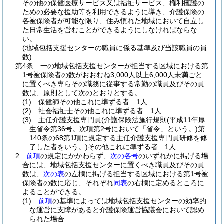
その他の保健医療サービス又は福祉サービス、権利擁護の
ための必要な援助等を利用できるように導き、介護保険の
各被保険者が可能な限り、住み慣れた地域において自立し
た日常生活を営むことができるようにしなければならな
い。
(地域包括支援センターの職員に係る基準及び当該職員の員
数)
第4条
一の地域包括支援センターが担当する区域における第
1号被保険者の数がおおむね3,000人以上6,000人未満ごと
に置くべき専らその職務に従事する常勤の職員及びその員
数は、原則として次のとおりとする。
(1)
保健師その他これに準ずる者 1人
(2)
社会福祉士その他これに準ずる者 1人
(3)
主任介護支援専門員
(介護保険法施行規則
(平成11年厚
生省令第36号。次項第2号において「省令」という。)
第
140条の68第1項に規定する主任介護支援専門員研修を修
了した者をいう。)
その他これに準ずる者 1人
2
前項
の規定にかかわらず、
次の各号
のいずれかに掲げる場
合には、地域包括支援センターに置くべき職員及びその員
数は、
次の表
の左欄に掲げる担当する区域における第1号被
保険者の数に応じ、それぞれ
同表
の右欄に定めるところに
よることができる。
(1)
前項
の基準によっては地域包括支援センターの効率的
な運営に支障があると介護保険運営協議会において認め
られた場合