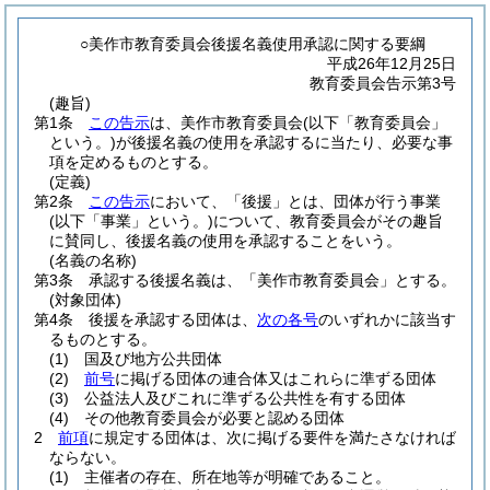
○美作市教育委員会後援名義使用承認に関する要綱
平成26年12月25日
教育委員会告示第3号
(趣旨)
第1条
この告示
は、美作市教育委員会
(以下「教育委員会」
という。)
が後援名義の使用を承認するに当たり、必要な事
項を定めるものとする。
(定義)
第2条
この告示
において、「後援」とは、団体が行う事業
(以下「事業」という。)
について、教育委員会がその趣旨
に賛同し、後援名義の使用を承認することをいう。
(名義の名称)
第3条
承認する後援名義は、「美作市教育委員会」とする。
(対象団体)
第4条
後援を承認する団体は、
次の各号
のいずれかに該当す
るものとする。
(1)
国及び地方公共団体
(2)
前号
に掲げる団体の連合体又はこれらに準ずる団体
(3)
公益法人及びこれに準ずる公共性を有する団体
(4)
その他教育委員会が必要と認める団体
2
前項
に規定する団体は、次に掲げる要件を満たさなければ
ならない。
(1)
主催者の存在、所在地等が明確であること。