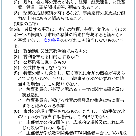
(2)
規約、会則等の定めがあり、組織、組織運営、財政基
盤、役員、事業関係者等が明確であること。
(3)
堅実な活動実績を有するなど、事業遂行の意志及び能
力が十分にあると認められること。
(後援の基準)
第5条
後援する事業は、本市の教育、芸術、文化若しくはス
ポーツの振興又は市民の福祉の増進に寄与すると認められ
る事業であり、
次の各号
のいずれにも該当しないものとす
る。
(1)
政治活動又は宗教活動であるもの
(2)
営利を主たる目的とするもの
(3)
公序良俗に反するもの
(4)
公共性を有しないもの
(5)
特定の者を対象とし、広く市民に参加の機会が与えら
れていないもの。
ただし、当該事業が次のいずれかに該
当する場合は、この限りでない。
ア
教育委員会が必要と認めるテーマに関する研究及び
実践活動
イ
教育委員会が掲げる教育の振興及び推進に特に寄与
すると認められる事業
(6)
市外の会場で開催されるもの。
ただし、当該事業が次
のいずれかに該当する場合は、この限りでない。
ア
主催者が公的な団体で、広域的な規模又はこれに準
じた規模で行われる場合
イ
主催者が学校教育関係者
(PTA関係者を含む。)
を構成