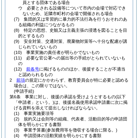
員とする団体である場合
ウ
必要とされる設備等について市内の会場で対応でき
ないため、近隣市町村の会場で開催される場合
(7)
集団的又は常習的に暴力的不法行為を行うおそれのあ
る組織の利益につながるもの
(8)
特定の思想、史観又は主義主張の浸透を図ることを目
的とするもの
(9)
安全対策、交通対策、廃棄物対策等へ十分な配慮が講
じられていないもの
(10)
事業実施の責任者が明らかでないもの
(11)
必要な官公署への届出等の手続がとられていないも
の
(12)
前各号
に掲げるもののほか、後援することが不適当
と認められるもの
2
前項
の規定にかかわらず、教育委員会が特に必要と認める
場合は、この限りではない。
(申請手続)
第6条
事業に対し、後援の承認を受けようとするもの
(以下
「申請者」という。)
は、後援名義使用承認申請書に次に掲
げる資料を添えて提出しなければならない。
(1)
事業実施要項等
(2)
規約又は会則等の組織、代表者、活動目的等の申請団
体を明らかにする書類
(3)
事業予算書
(参加費用等を徴収する場合に限る。)
(4)
申請団体の活動実績を明らかにする書類