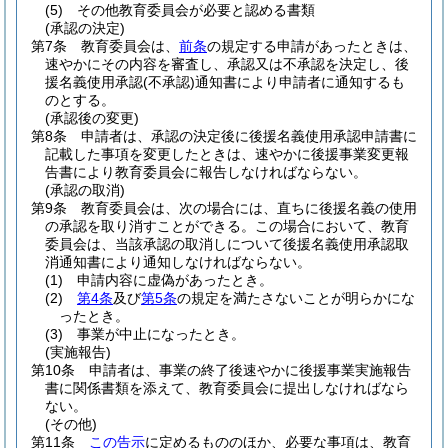
(5)
その他教育委員会が必要と認める書類
(承認の決定)
第7条
教育委員会は、
前条
の規定する申請があったときは、
速やかにその内容を審査し、承認又は不承認を決定し、後
援名義使用承認
(不承認)
通知書により申請者に通知するも
のとする。
(承認後の変更)
第8条
申請者は、承認の決定後に後援名義使用承認申請書に
記載した事項を変更したときは、速やかに後援事業変更報
告書により教育委員会に報告しなければならない。
(承認の取消)
第9条
教育委員会は、次の場合には、直ちに後援名義の使用
の承認を取り消すことができる。
この場合において、教育
委員会は、当該承認の取消しについて後援名義使用承認取
消通知書により通知しなければならない。
(1)
申請内容に虚偽があったとき。
(2)
第4条
及び
第5条
の規定を満たさないことが明らかにな
ったとき。
(3)
事業が中止になったとき。
(実施報告)
第10条
申請者は、事業の終了後速やかに後援事業実施報告
書に関係書類を添えて、教育委員会に提出しなければなら
ない。
(その他)
第11条
この告示
に定めるもののほか、必要な事項は、教育