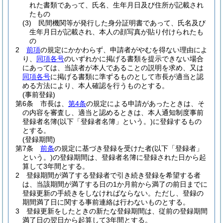
れた書類であって、氏名、生年月日及び住所が記載され
たもの
(3)
民間機関等が発行した身分証明書であって、氏名及び
生年月日が記載され、本人の顔写真が貼り付けられたも
の
2
前項
の規定にかかわらず、申請者がやむを得ない理由によ
り、
同項各号
のいずれかに掲げる書類を提示できない場合
にあっては、当該者が本人であることの説明を求め、又は
同項各号
に掲げる書類に準ずるものとして市長が適当と認
める方法により、本人確認を行うものとする。
(事前登録)
第6条
市長は、
第4条
の規定による申請があったときは、そ
の内容を審査し、適当と認めるときは、本人通知制度事前
登録者名簿
(以下「登録者名簿」という。)
に登録するもの
とする。
(登録期間)
第7条
前条
の規定に基づき登録を受けた者
(以下「登録者」
という。)
の登録期間は、登録者名簿に登録された日から起
算して3年間とする。
2
登録期間が満了する登録者で引き続き登録を希望する者
は、当該期間が満了する日の1か月前から満了の前日までに
登録更新の手続きをしなければならない。
ただし、登録の
期間満了日に関する事前連絡は行わないものとする。
3
登録更新をしたときの新たな登録期間は、従前の登録期間
満了日の翌日から起算して3年間とする。