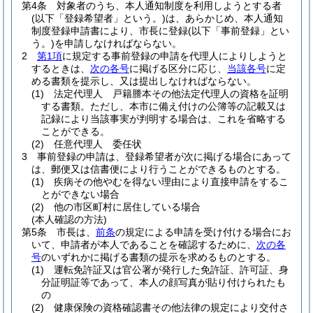
第4条
対象者のうち、本人通知制度を利用しようとする者
(以下「登録希望者」という。)
は、あらかじめ、本人通知
制度登録申請書により、市長に登録
(以下「事前登録」とい
う。)
を申請しなければならない。
2
第1項
に規定する事前登録の申請を代理人によりしようと
するときは、
次の各号
に掲げる区分に応じ、
当該各号
に定
める書類を提示し、又は提出しなければならない。
(1)
法定代理人 戸籍謄本その他法定代理人の資格を証明
する書類。
ただし、本市に備え付けの公簿等の記載又は
記録により当該事実が判明する場合は、これを省略する
ことができる。
(2)
任意代理人 委任状
3
事前登録の申請は、登録希望者が次に掲げる場合にあって
は、郵便又は信書便により行うことができるものとする。
(1)
疾病その他やむを得ない理由により直接申請をするこ
とができない場合
(2)
他の市区町村に居住している場合
(本人確認の方法)
第5条
市長は、
前条
の規定による申請を受け付ける場合にお
いて、申請者が本人であることを確認するために、
次の各
号
のいずれかに掲げる書類の提示を求めるものとする。
(1)
運転免許証又は官公署が発行した免許証、許可証、身
分証明証等であって、本人の顔写真が貼り付けられたも
の
(2)
健康保険の資格確認書その他法律の規定により交付さ