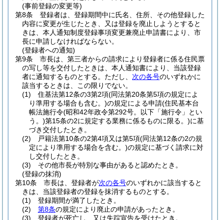
(事前登録の変更等)
第8条
登録者は、登録期間中に氏名、住所、その他登録した
内容に変更が生じたとき、又は登録を廃止しようとすると
きは、本人通知制度登録事項変更兼廃止申請書により、市
長に申請しなければならない。
(登録者への通知)
第9条
市長は、第三者からの請求により登録者に係る住民票
の写し等を交付したときは、本人通知書により、当該登録
者に通知するものとする。
ただし、
次の各号
のいずれかに
該当するときは、この限りでない。
(1)
住基法第12条の3第2項
(同法第20条第5項の規定によ
り準用する場合も含む。)
の規定による申請
(住民基本台
帳法施行令
(昭和42年政令第292号。以下「施行令」とい
う。)
第15条の2に規定する業務に係るものに限る。)
に基
づき交付したとき。
(2)
戸籍法第10条の2第4項又は第5項
(同法第12条の2の規
定により準用する場合を含む。)
の規定に基づく請求に対
し交付したとき。
(3)
その他市長が特別な事由があると認めたとき。
(登録の抹消)
第10条
市長は、登録者が
次の各号
のいずれかに該当すると
きは、当該登録者の登録を抹消するものとする。
(1)
登録期間が満了したとき。
(2)
第8条
の規定により廃止の申請があったとき。
(3)
登録者が死亡し、又は失踪宣告を受けたとき。