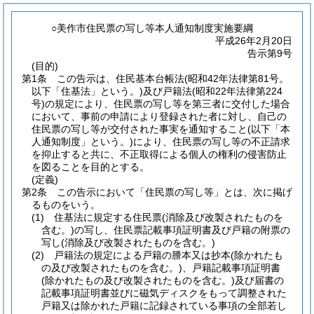
○美作市住民票の写し等本人通知制度実施要綱
平成26年2月20日
告示第9号
(目的)
第1条
この告示は、住民基本台帳法
(昭和42年法律第81号。
以下「住基法」という。)
及び戸籍法
(昭和22年法律第224
号)
の規定により、住民票の写し等を第三者に交付した場合
において、事前の申請により登録された者に対し、自己の
住民票の写し等が交付された事実を通知すること
(以下「本
人通知制度」という。)
により、住民票の写し等の不正請求
を抑止すると共に、不正取得による個人の権利の侵害防止
を図ることを目的とする。
(定義)
第2条
この告示において「住民票の写し等」とは、次に掲げ
るものをいう。
(1)
住基法に規定する住民票
(消除及び改製されたものを
含む。)
の写し、住民票記載事項証明書及び戸籍の附票の
写し
(消除及び改製されたものを含む。)
(2)
戸籍法の規定による戸籍の謄本又は抄本
(除かれたも
の及び改製されたものを含む。)
、戸籍記載事項証明書
(除かれたもの及び改製されたものを含む。)
及び届書の
記載事項証明書並びに磁気ディスクをもって調整された
戸籍又は除かれた戸籍に記録されている事項の全部若し