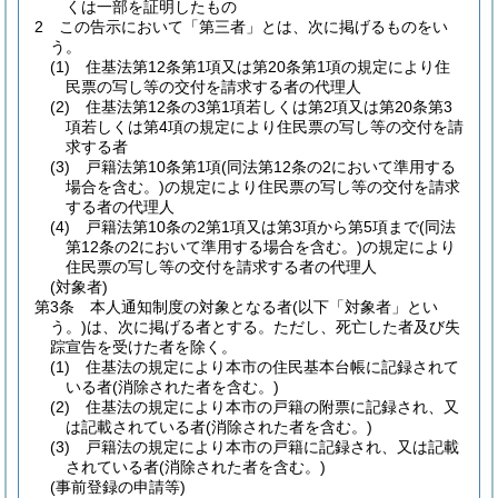
くは一部を証明したもの
2
この告示において「第三者」とは、次に掲げるものをい
う。
(1)
住基法第12条第1項又は第20条第1項の規定により住
民票の写し等の交付を請求する者の代理人
(2)
住基法第12条の3第1項若しくは第2項又は第20条第3
項若しくは第4項の規定により住民票の写し等の交付を請
求する者
(3)
戸籍法第10条第1項
(同法第12条の2において準用する
場合を含む。)
の規定により住民票の写し等の交付を請求
する者の代理人
(4)
戸籍法第10条の2第1項又は第3項から第5項まで
(同法
第12条の2において準用する場合を含む。)
の規定により
住民票の写し等の交付を請求する者の代理人
(対象者)
第3条
本人通知制度の対象となる者
(以下「対象者」とい
う。)
は、次に掲げる者とする。
ただし、死亡した者及び失
踪宣告を受けた者を除く。
(1)
住基法の規定により本市の住民基本台帳に記録されて
いる者
(消除された者を含む。)
(2)
住基法の規定により本市の戸籍の附票に記録され、又
は記載されている者
(消除された者を含む。)
(3)
戸籍法の規定により本市の戸籍に記録され、又は記載
されている者
(消除された者を含む。)
(事前登録の申請等)