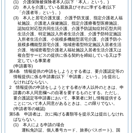
(1)
介護保険被保険者本人
(以下「本人」という。)
(2)
本人を介護している親族及びそれに準ずる者
(以下
「介護者等」という。)
(3)
本人と居宅介護支援、介護予防支援、指定介護老人福
祉施設、介護老人保健施設、指定介護療養型医療施設、
認知症対応型共同生活介護、介護予防認知症対応型共同
生活介護、特定施設入所者生活介護、介護予防特定施設
入所者生活介護、小規模多機能型居宅介護、介護予防小
規模多機能型居宅介護、地域密着型特定施設入居者生活
介護、地域密着型介護老人福祉施設入居者生活介護又は
複合型サービスの提供に係る契約を締結している又は予
定している事業者
(申請書等)
第4条
情報提供の申請をしようとする者は、要介護認定等の
情報提供に係る申請書
(以下「申請書」という。)
を提出し
なければならない。
2
情報提供の申請をしようとする者が本人以外のときは、申
請書の本人同意欄への自署を要するものとする。
ただし、
要介護認定等申請書において、事業者に対し情報提供する
ことについて本人同意があるときは、この限りでない。
(申請者等の確認)
第5条
申請者は、次に掲げる書類等を提示又は提出しなけれ
ばならない。
(1)
本人による申請の場合
運転免許証、個人番号カード、旅券
(パスポート)
、国