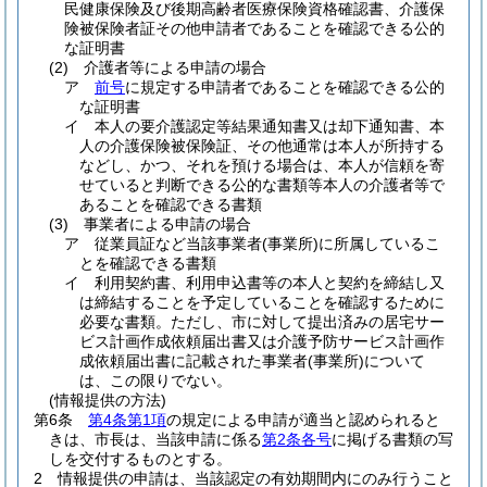
民健康保険及び後期高齢者医療保険資格確認書、介護保
険被保険者証その他申請者であることを確認できる公的
な証明書
(2)
介護者等による申請の場合
ア
前号
に規定する申請者であることを確認できる公的
な証明書
イ
本人の要介護認定等結果通知書又は却下通知書、本
人の介護保険被保険証、その他通常は本人が所持する
などし、かつ、それを預ける場合は、本人が信頼を寄
せていると判断できる公的な書類等本人の介護者等で
あることを確認できる書類
(3)
事業者による申請の場合
ア
従業員証など当該事業者
(事業所)
に所属しているこ
とを確認できる書類
イ
利用契約書、利用申込書等の本人と契約を締結し又
は締結することを予定していることを確認するために
必要な書類。
ただし、市に対して提出済みの居宅サー
ビス計画作成依頼届出書又は介護予防サービス計画作
成依頼届出書に記載された事業者
(事業所)
について
は、この限りでない。
(情報提供の方法)
第6条
第4条第1項
の規定による申請が適当と認められると
きは、市長は、当該申請に係る
第2条各号
に掲げる書類の写
しを交付するものとする。
2
情報提供の申請は、当該認定の有効期間内にのみ行うこと