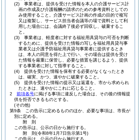
(2)
事業者は、提供を受けた情報を本人の介護サービス計
画の作成及び介護報酬の請求のための参考資料としての
み使用すること。
介護サービス計画の作成の目的で複写
又は複製し、サービス担当者会議等の場で資料として利
用した場合には、会議終了後必ず回収し、破棄するこ
と。
(3)
事業者は、軽度者に対する福祉用具貸与の可否を判断
するために、提供を受けた情報の写しを福祉用具貸与事
業者又は介護予防福祉用具貸与事業者に提供するとき
は、本人の同意を得た上で行い、その場合は提供を受け
た情報を厳重に保管し、必要な措置を講じるよう、提供
する事業者に対して指導すること。
(4)
提供を受けた情報を保有する必要がなくなったとき
は、確実、かつ、速やかに破棄すること。
(5)
提供を受けた情報の提示又は返還を、市から求められ
たときは、速やかにこれに応じること。
2
前項各号
に掲げる事項に違反した場合は、その後の情報提
供を拒否できるものとする。
(その他)
第9条
この告示に定めるもののほか、必要な事項は、市長が
別に定める。
附
則
この告示は、公示の日から施行する。
附
則
(令和8年1月7日
告示第1号)
この告示は、公示の日から施行する。