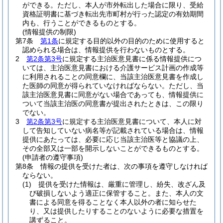
ができる。
ただし、本人が市外転出した場合に限り、受給
資格証明書に基づき転出先市町村が行った認定の有効期間
内も、行うことができるものとする。
(情報提供の制限)
第7条
第1条
に規定する目的以外の目的のために使用すると
認められる場合は、情報提供を行わないものとする。
2
第2条第3号
に規定する主治医意見書に係る情報提供につ
いては、主治医意見書における介護サービス計画の作成等
に利用されることの同意欄に、当該主治医意見書を作成し
た医師の同意が得られていなければならない。
ただし、当
該主治医意見書に同意がない場合であっても、情報提供に
ついて当該主治医の同意書が提出されたときは、この限り
でない。
3
第2条第3号
に規定する主治医意見書について、本人に対
して告知していない病名等が記載されている場合は、情報
提供にあたっては、必要に応じ当該主治医等と協議の上、
その全部又は一部を開示しないことができるものとする。
(申請者の遵守事項)
第8条
情報の提供を受けた者は、次の事項を遵守しなければ
ならない。
(1)
提供を受けた情報は、厳重に管理し、紛失、改ざん及
び破損しないよう適正に保管すること。
また、本人の文
書による同意を得ることなく本人以外の者に知らせた
り、又は提供したりすることのないように必要な措置を
講ずること。