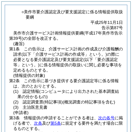
○美作市要介護認定及び要支援認定に係る情報提供取扱
要綱
平成25年11月1日
告示第87号
美作市介護サービス計画情報提供要綱(平成17年美作市告示
第39号)の全部を改正する。
(趣旨)
第1条
この告示は、介護サービス計画の作成及び介護報酬の
請求
(以下「介護サービス計画の作成等」という。)
の際に
必要となる要介護認定及び要支援認定
(以下「要介護認定
等」という。)
に係る情報提供の取扱いに関し必要な事項を
定めるものとする。
(情報提供の対象)
第2条
この告示に基づき提供する要介護認定等に係る情報
は、次のとおりとする。
(1)
認定情報
(コンピュータにより出力された基本調査結
果の分かるもの)
(2)
認定調査票
(特記事項)
(概況調査の特記事項を含む)
(3)
主治医意見書
(申請者)
第3条
情報提供の申請することができる者は、
次の各号
に掲
げる者で、
次条
及び
第5条
に規定する要件を満たす場合に限
るものとする。