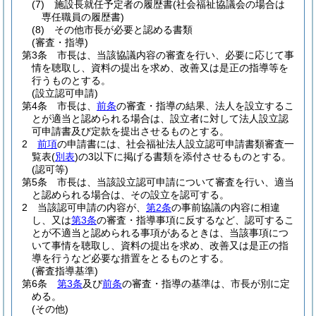
(7)
施設長就任予定者の履歴書
(社会福祉協議会の場合は
専任職員の履歴書)
(8)
その他市長が必要と認める書類
(審査・指導)
第3条
市長は、当該協議内容の審査を行い、必要に応じて事
情を聴取し、資料の提出を求め、改善又は是正の指導等を
行うものとする。
(設立認可申請)
第4条
市長は、
前条
の審査・指導の結果、法人を設立するこ
とが適当と認められる場合は、設立者に対して法人設立認
可申請書及び定款を提出させるものとする。
2
前項
の申請書には、社会福祉法人設立認可申請書類審査一
覧表
(
別表
)
の3以下に掲げる書類を添付させるものとする。
(認可等)
第5条
市長は、当該設立認可申請について審査を行い、適当
と認められる場合は、その設立を認可する。
2
当該認可申請の内容が、
第2条
の事前協議の内容に相違
し、又は
第3条
の審査・指導事項に反するなど、認可するこ
とが不適当と認められる事項があるときは、当該事項につ
いて事情を聴取し、資料の提出を求め、改善又は是正の指
導を行うなど必要な措置をとるものとする。
(審査指導基準)
第6条
第3条
及び
前条
の審査・指導の基準は、市長が別に定
める。
(その他)