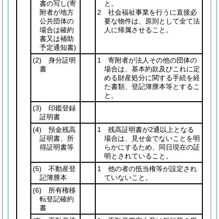
書の写し
(寄
と。
附者が地方
2 社会福祉事業を行うに直接必
公共団体の
要な物件は、原則として全て法
場合は確約
人に帰属させること。
書又は補助
予定通知書)
(2)
身分証明
1 寄附者が法人その他の団体の
書
場合は、基本約款及びこれに定
める財産処分に関する手続を経
た書類、登記簿謄本等とするこ
と。
(3)
印鑑登録
証明書
(4)
預金残高
1 残高証明書が2通以上となる
証明書、所
場合は、見せ金でないことを明
得証明書等
らかにするため、同日現在の証
明とされていること。
(5)
不動産登
1 他の者の抵当権等が設定され
記簿謄本
ていないこと。
(6)
所有権移
転登記確約
書