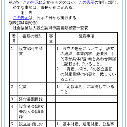
第7条
この告示
に定めるもののほか、
この告示
の施行に関し
必要な事項は、市長が別に定める。
附
則
この告示
は、公示の日から施行する。
別表
(第4条関係)
社会福祉法人設立認可申請書類審査一覧表
番
書類の種別
審
留意事項
号
査
1
設立認可申請
1 設立の趣意については、設立
書
の経緯、事業内容、必要性、目
的等が具体的計画とあわせ簡潔
に記載されていること。
2 「資産」欄は、5の設立当初
の財産目録の内容と一致してい
ること。
2
定款
1 「定款準則」に準拠している
こと。
3
添付書類目録
4
設立者会
(設立
発起人会)
議事
録
5
設立当初にお
1 基本財産、運用財産、公益事