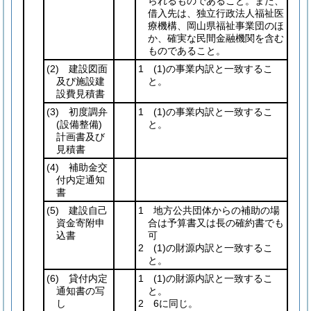
られるものであること。また、
借入先は、独立行政法人福祉医
療機構、岡山県福祉事業団のほ
か、確実な民間金融機関を含む
ものであること。
(2)
建設図面
1
(1)
の事業内訳と一致するこ
及び施設建
と。
設費見積書
(3)
初度調弁
1
(1)
の事業内訳と一致するこ
(設備整備)
と。
計画書及び
見積書
(4)
補助金交
付内定通知
書
(5)
建設自己
1 地方公共団体からの補助の場
資金寄附申
合は予算書又は長の確約書でも
込書
可
2
(1)
の財源内訳と一致するこ
と。
(6)
貸付内定
1
(1)
の財源内訳と一致するこ
通知書の写
と。
し
2 6に同じ。