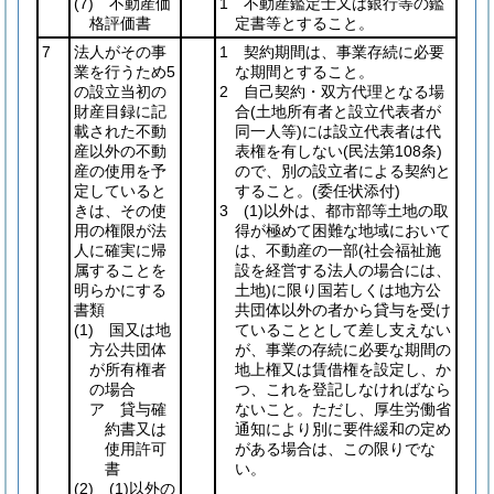
(7)
不動産価
1 不動産鑑定士又は銀行等の鑑
格評価書
定書等とすること。
7
法人がその事
1 契約期間は、事業存続に必要
業を行うため5
な期間とすること。
の設立当初の
2 自己契約・双方代理となる場
財産目録に記
合
(土地所有者と設立代表者が
載された不動
同一人等)
には設立代表者は代
産以外の不動
表権を有しない
(民法第108条)
産の使用を予
ので、別の設立者による契約と
定していると
すること。
(委任状添付)
きは、その使
3
(1)
以外は、都市部等土地の取
用の権限が法
得が極めて困難な地域において
人に確実に帰
は、不動産の一部
(社会福祉施
属することを
設を経営する法人の場合には、
明らかにする
土地)
に限り国若しくは地方公
書類
共団体以外の者から貸与を受け
(1)
国又は地
ていることとして差し支えない
方公共団体
が、事業の存続に必要な期間の
が所有権者
地上権又は賃借権を設定し、か
の場合
つ、これを登記しなければなら
ア 貸与確
ないこと。ただし、厚生労働省
約書又は
通知により別に要件緩和の定め
使用許可
がある場合は、この限りでな
書
い。
(2)
(1)
以外の