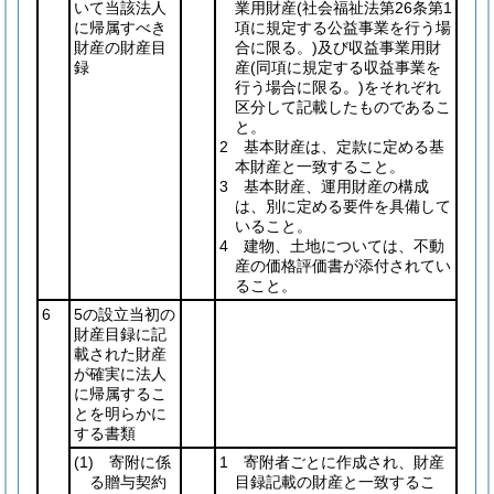
いて当該法人
業用財産
(社会福祉法第26条第1
に帰属すべき
項に規定する公益事業を行う場
財産の財産目
合に限る。)
及び収益事業用財
録
産
(同項に規定する収益事業を
行う場合に限る。)
をそれぞれ
区分して記載したものであるこ
と。
2 基本財産は、定款に定める基
本財産と一致すること。
3 基本財産、運用財産の構成
は、別に定める要件を具備して
いること。
4 建物、土地については、不動
産の価格評価書が添付されてい
ること。
6
5の設立当初の
財産目録に記
載された財産
が確実に法人
に帰属するこ
とを明らかに
する書類
(1)
寄附に係
1 寄附者ごとに作成され、財産
る贈与契約
目録記載の財産と一致するこ