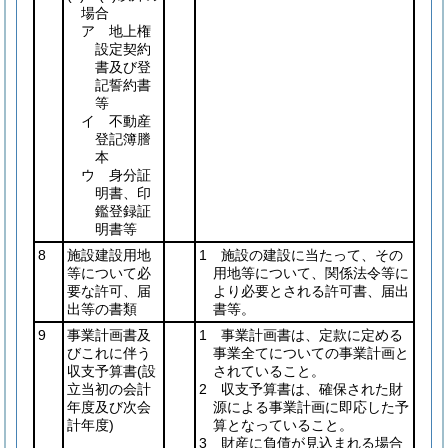
場合
ア 地上権
設定契約
書及び登
記誓約書
等
イ 不動産
登記簿謄
本
ウ 身分証
明書、印
鑑登録証
明書等
8
施設建設用地
1 施設の建設に当たって、その
等について必
用地等について、関係法令等に
要な許可、届
より必要とされる許可書、届出
出等の書類
書等。
9
事業計画書及
1 事業計画書は、定款に定める
びこれに伴う
事業全てについての事業計画と
収支予算書
(設
されていること。
立当初の会計
2 収支予算書は、確保された財
年度及び次会
源による事業計画に即応した予
計年度)
算となっていること。
3 財産に負債が見込まれる場合