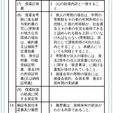
(7)
償還計画
1
(1)
の財源内訳と一致するこ
書
と。
(8)
償還金寄
1 個人の寄附の場合は、年間の
附に係る贈
寄附額をその者の年間所得から
与契約書の
控除した後の所得額が、社会通
写し
(寄附者
念上その者の生活を維持できる
が地方公共
と認められる額を上回っていな
団体の場合
ければならない
(寄附額は、原
は、確約書
則として課税所得の4分の1以
又は補助予
内とすること。)
。承継人につ
定通知書
いても同様とすること。
等)
、身分証
2 寄附者が法人の場合には、過
明書、印鑑
去2箇年の法人決算書に6の
(2)
登録証明
に関する「留意事項」に掲げる
書、過去2年
書類が添付されていること。
の所得証明
3 後援会等の寄附の場合には、
書
(又は納税
後援会規約、会員名簿、過去3
証明書)
箇年間の実績書
(9)
償還財源
の助成に関
する規定等
14
施設長就任承
1 履歴書は、資格保有の状況が
諾書及び履歴
わかる内容であること。