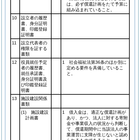
は、必ず償還計画をたて予算に
組み込まれていること。
10
設立者の履歴
書、身分証明
書、印鑑登録
証明書
11
設立代表者の
権限を証する
書類
12
役員就任予定
1 社会福祉法第36条のほか別に
者の履歴書、
定める要件を具備しているこ
就任承諾書、
と。
身分証明書及
び印鑑登録証
明書
13
施設建設関係
書類
(1)
施設建設
1 借入金は、適正な償還計画が
計画書
あり、かつ、法人に対する寄附
金や事業収入の状況から判断し
て、償還期間中に当該法人の事
業運営に支障が生じないと認め