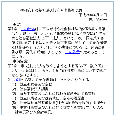
○美作市社会福祉法人設立審査指導要綱
平成25年4月23日
告示第50号
(趣旨)
第1条
この告示
は、市長が行う社会福祉法
(昭和26年法律第
45号。以下「法」という。)
第30条第1項1号並びに2号で定
める社会福祉法人
(以下「法人」という。)
の、同法第31条
第1項に規定する法人の設立認可申請に関して、必要な審査
及び指導を行うこととし、その実施については、関係法令
及び厚生労働省通知によるほか、
この告示
の定めるところ
による。
(事前協議)
第2条
市長は、法人を設立しようとする者
(以下「設立者」
という。)
に対し、あらかじめ当該設立計画について協議さ
せるものとする。
2
前項
の協議に必要な書類は、次のとおりとする。
(1)
設立趣意書及び定款
(2)
社会福祉法人調書
(3)
資産申立書又はこれに代わる資産を証する書類
(4)
設立代表者及び役員就任予定者の履歴書
(5)
社会福祉施設整備調書
(社会福祉施設を設置する場合)
(6)
事業計画書及びこれに伴う収支予算書
(設立当初の会
計年度及び次会計年度)