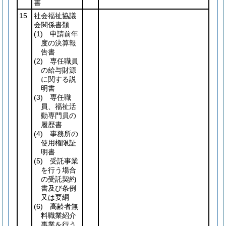
書
15
社会福祉協議
会関係書類
(1)
申請前年
度の決算報
告書
(2)
専任職員
の給与財源
に関する説
明書
(3)
専任職
員、福祉活
動専門員の
履歴書
(4)
事務所の
使用権限証
明書
(5)
受託事業
を行う場合
の受託契約
書及び条例
又は要綱
(6)
高齢者無
料職業紹介
事業を行う