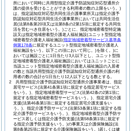
所において同時に共用型指定介護予防認知症対応型通所介
護の提供を受けることができる利用者の数の上限をいう。)
は、指定認知症対応型共同生活介護事業所又は指定介護予
防認知症対応型共同生活介護事業所においては共同生活住
居
(法第8条第20項又は法第8条の2第15項に規定する共同生
活を営むべき住居をいう。)
ごとに、指定地域密着型特定施
設又は指定地域密着型介護老人福祉施設
(ユニット型指定地
域密着型介護老人福祉施設
(
指定地域密着型サービス基準条
例第178条
に規定するユニット型指定地域密着型介護老人
福祉施設をいう。以下この項において同じ。)
を除く。)
に
おいては施設ごとに1日当たり3人以下とし、ユニット型指
定地域密着型介護老人福祉施設においてはユニットごとに
当該ユニット型指定地域密着型介護老人福祉施設の入居者
の数と当該共用型指定介護予防認知症対応型通所介護の利
用者の数の合計が1日当たり12人以下となる数とする。
2
共用型指定介護予防認知症対応型通所介護事業者は、指定
居宅サービス
(法第41条第1項に規定する指定居宅サービス
をいう。)
、指定地域密着型サービス
(法第42条の2第1項に
規定する指定地域密着型サービスをいう。)
、指定居宅介護
支援
(法第46条第1項に規定する指定居宅介護支援をい
う。)
、指定介護予防サービス
(法第53条第1項に規定する指
定介護予防サービスをいう。)
、指定地域密着型介護予防サ
ービス若しくは指定介護予防支援
(法第58条第1項に規定す
る指定介護予防支援をいう。)
の事業又は介護保険施設
(法
第8条第25項に規定する介護保険施設をいう。)
若しくは健