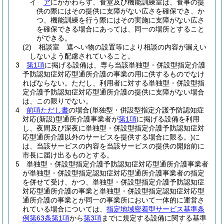
イ
ア
にかかわらず、食堂及び機能訓練室は、食事の提
供の際にはその提供に支障がない広さを確保でき、か
つ、機能訓練を行う際にはその実施に支障がない広さ
を確保できる場合にあっては、同一の場所とすること
ができる。
(2)
相談室 遮へい物の設置等により相談の内容が漏えい
しないよう配慮されていること。
3
第1項
に掲げる設備は、専ら当該単独型・併設型指定介護
予防認知症対応型通所介護の事業の用に供するものでなけ
ればならない。
ただし、利用者に対する単独型・併設型指
定介護予防認知症対応型通所介護の提供に支障がない場合
は、この限りでない。
4
前項ただし書
の場合
(単独型・併設型指定介護予防認知症
対応
(新設)
型通所介護事業者が
第1項
に掲げる設備を利用
し、夜間及び深夜に単独型・併設型指定介護予防認知症対
応型通所介護以外のサービスを提供する場合に限る。)
に
は、当該サービスの内容を当該サービスの提供の開始前に
市長に届け出るものとする。
5
単独型・併設型指定介護予防認知症対応型通所介護事業者
が単独型・併設型指定認知症対応型通所介護事業者の指定
を併せて受け、かつ、単独型・併設型指定介護予防認知症
対応型通所介護の事業と単独型・併設型指定認知症対応型
通所介護の事業とが同一の事業所において一体的に運営さ
れている場合については、
指定地域密着型サービス基準条
例第63条第1項
から
第3項
までに規定する設備に関する基準