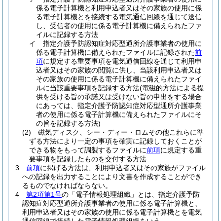
係る電子計算機と利用申込者又はその家族の使用に係
る電子計算機とを接続する電気通信回線を通じて送信
し、受信者の使用に係る電子計算機に備えられたファ
イルに記録する方法
イ
指定介護予防認知症対応型通所介護事業者の使用に
係る電子計算機に備えられたファイルに記録された
前
項
に規定する重要事項を電気通信回線を通じて利用申
込者又はその家族の閲覧に供し、当該利用申込者又は
その家族の使用に係る電子計算機に備えられたファイ
ルに当該重要事項を記録する方法
(電磁的方法による提
供を受ける旨の承諾又は受けない旨の申出をする場合
にあっては、指定介護予防認知症対応型通所介護事業
者の使用に係る電子計算機に備えられたファイルにそ
の旨を記録する方法)
(2)
磁気ディスク、シー・ディー・ロムその他これらに準
ずる方法により一定の事項を確実に記録しておくことが
できる物をもって調製するファイルに
前項
に規定する重
要事項を記録したものを交付する方法
3
前項
に掲げる方法は、利用申込者又はその家族がファイル
への記録を出力することにより文書を作成することができ
るものでなければならない。
4
第2項第1号
の「電子情報処理組織」とは、指定介護予防
認知症対応型通所介護事業者の使用に係る電子計算機と、
利用申込者又はその家族の使用に係る電子計算機とを電気