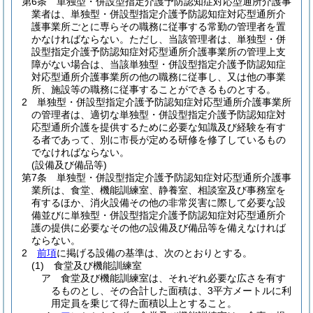
第6条
単独型・併設型指定介護予防認知症対応型通所介護事
業者は、単独型・併設型指定介護予防認知症対応型通所介
護事業所ごとに専らその職務に従事する常勤の管理者を置
かなければならない。
ただし、当該管理者は、単独型・併
設型指定介護予防認知症対応型通所介護事業所の管理上支
障がない場合は、当該単独型・併設型指定介護予防認知症
対応型通所介護事業所の他の職務に従事し、又は他の事業
所、施設等の職務に従事することができるものとする。
2
単独型・併設型指定介護予防認知症対応型通所介護事業所
の管理者は、適切な単独型・併設型指定介護予防認知症対
応型通所介護を提供するために必要な知識及び経験を有す
る者であって、別に市長が定める研修を修了しているもの
でなければならない。
(設備及び備品等)
第7条
単独型・併設型指定介護予防認知症対応型通所介護事
業所は、食堂、機能訓練室、静養室、相談室及び事務室を
有するほか、消火設備その他の非常災害に際して必要な設
備並びに単独型・併設型指定介護予防認知症対応型通所介
護の提供に必要なその他の設備及び備品等を備えなければ
ならない。
2
前項
に掲げる設備の基準は、次のとおりとする。
(1)
食堂及び機能訓練室
ア
食堂及び機能訓練室は、それぞれ必要な広さを有す
るものとし、その合計した面積は、3平方メートルに利
用定員を乗じて得た面積以上とすること。