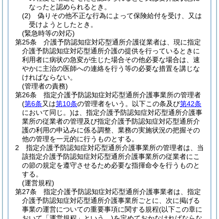
なったと認められるとき。
(2)
偽りその他不正な行為によって保険給付を受け、又は
受けようとしたとき。
(緊急時等の対応)
第25条
介護予防認知症対応型通所介護従業者は、現に指定
介護予防認知症対応型通所介護の提供を行っているときに
利用者に病状の急変が生じた場合その他必要な場合は、速
やかに主治の医師への連絡を行う等の必要な措置を講じな
ければならない。
(管理者の責務)
第26条
指定介護予防認知症対応型通所介護事業所の管理者
(
第6条
又は
第10条
の管理者をいう。以下この条及び
第42条
において同じ。)
は、指定介護予防認知症対応型通所介護事
業所の従業者の管理及び指定介護予防認知症対応型通所介
護の利用の申込みに係る調整、業務の実施状況の把握その
他の管理を一元的に行うものとする。
2
指定介護予防認知症対応型通所介護事業所の管理者は、当
該指定介護予防認知症対応型通所介護事業所の従業者にこ
の節の規定を遵守させるため必要な指揮命令を行うものと
する。
(運営規程)
第27条
指定介護予防認知症対応型通所介護事業者は、指定
介護予防認知症対応型通所介護事業所ごとに、次に掲げる
事業の運営についての重要事項に関する規程
(以下この章に
おいて「運営規程」という。)
を定めておかなければならな