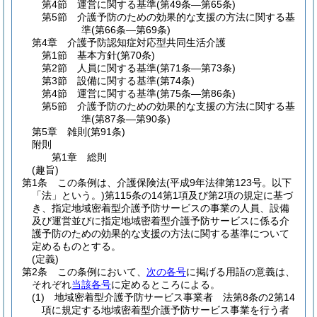
第4節
運営に関する基準
(第49条―第65条)
第5節
介護予防のための効果的な支援の方法に関する基
準
(第66条―第69条)
第4章
介護予防認知症対応型共同生活介護
第1節
基本方針
(第70条)
第2節
人員に関する基準
(第71条―第73条)
第3節
設備に関する基準
(第74条)
第4節
運営に関する基準
(第75条―第86条)
第5節
介護予防のための効果的な支援の方法に関する基
準
(第87条―第90条)
第5章
雑則
(第91条)
附則
第1章
総則
(趣旨)
第1条
この条例は、介護保険法
(平成9年法律第123号。以下
「法」という。)
第115条の14第1項及び第2項の規定に基づ
き、指定地域密着型介護予防サービスの事業の人員、設備
及び運営並びに指定地域密着型介護予防サービスに係る介
護予防のための効果的な支援の方法に関する基準について
定めるものとする。
(定義)
第2条
この条例において、
次の各号
に掲げる用語の意義は、
それぞれ
当該各号
に定めるところによる。
(1)
地域密着型介護予防サービス事業者 法第8条の2第14
項に規定する地域密着型介護予防サービス事業を行う者