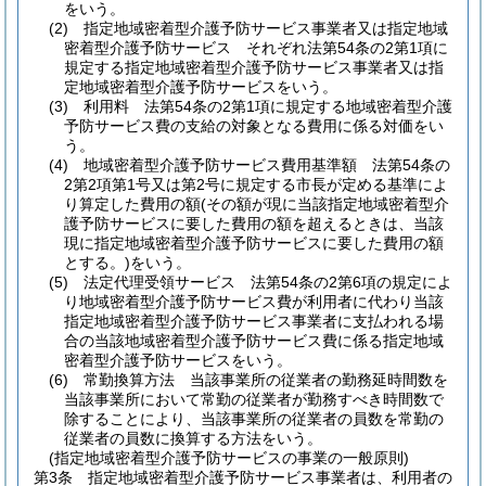
をいう。
(2)
指定地域密着型介護予防サービス事業者又は指定地域
密着型介護予防サービス それぞれ法第54条の2第1項に
規定する指定地域密着型介護予防サービス事業者又は指
定地域密着型介護予防サービスをいう。
(3)
利用料 法第54条の2第1項に規定する地域密着型介護
予防サービス費の支給の対象となる費用に係る対価をい
う。
(4)
地域密着型介護予防サービス費用基準額 法第54条の
2第2項第1号又は第2号に規定する市長が定める基準によ
り算定した費用の額
(その額が現に当該指定地域密着型介
護予防サービスに要した費用の額を超えるときは、当該
現に指定地域密着型介護予防サービスに要した費用の額
とする。)
をいう。
(5)
法定代理受領サービス 法第54条の2第6項の規定によ
り地域密着型介護予防サービス費が利用者に代わり当該
指定地域密着型介護予防サービス事業者に支払われる場
合の当該地域密着型介護予防サービス費に係る指定地域
密着型介護予防サービスをいう。
(6)
常勤換算方法 当該事業所の従業者の勤務延時間数を
当該事業所において常勤の従業者が勤務すべき時間数で
除することにより、当該事業所の従業者の員数を常勤の
従業者の員数に換算する方法をいう。
(指定地域密着型介護予防サービスの事業の一般原則)
第3条
指定地域密着型介護予防サービス事業者は、利用者の