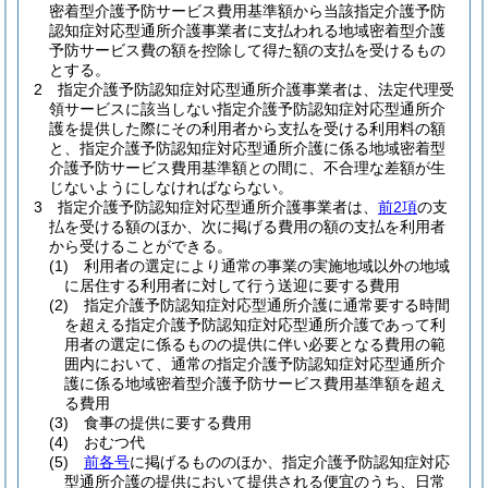
密着型介護予防サービス費用基準額から当該指定介護予防
認知症対応型通所介護事業者に支払われる地域密着型介護
予防サービス費の額を控除して得た額の支払を受けるもの
とする。
2
指定介護予防認知症対応型通所介護事業者は、法定代理受
領サービスに該当しない指定介護予防認知症対応型通所介
護を提供した際にその利用者から支払を受ける利用料の額
と、指定介護予防認知症対応型通所介護に係る地域密着型
介護予防サービス費用基準額との間に、不合理な差額が生
じないようにしなければならない。
3
指定介護予防認知症対応型通所介護事業者は、
前2項
の支
払を受ける額のほか、次に掲げる費用の額の支払を利用者
から受けることができる。
(1)
利用者の選定により通常の事業の実施地域以外の地域
に居住する利用者に対して行う送迎に要する費用
(2)
指定介護予防認知症対応型通所介護に通常要する時間
を超える指定介護予防認知症対応型通所介護であって利
用者の選定に係るものの提供に伴い必要となる費用の範
囲内において、通常の指定介護予防認知症対応型通所介
護に係る地域密着型介護予防サービス費用基準額を超え
る費用
(3)
食事の提供に要する費用
(4)
おむつ代
(5)
前各号
に掲げるもののほか、指定介護予防認知症対応
型通所介護の提供において提供される便宜のうち、日常