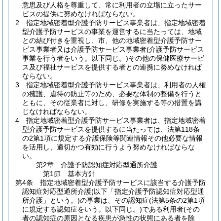
意思及び人格を尊重して、常に利用者の立場に立ったサー
ビスの提供に努めなければならない。
2
指定地域密着型介護予防サービス事業者は、指定地域密着
型介護予防サービスの事業を運営するに当たっては、地域
との結び付きを重視し、市、他の地域密着型介護予防サー
ビス事業者又は介護予防サービス事業者
(介護予防サービス
事業を行う者をいう。以下同じ。)
その他の保健医療サービ
ス及び福祉サービスを提供する者との連携に努めなければ
ならない。
3
指定地域密着型介護予防サービス事業者は、利用者の人権
の擁護、虐待の防止等のため、必要な体制の整備を行うと
ともに、その従業者に対し、研修を実施する等の措置を講
じなければならない。
4
指定地域密着型介護予防サービス事業者は、指定地域密着
型介護予防サービスを提供するに当たっては、法第118条
の2第1項に規定する介護保険等関連情報その他必要な情報
を活用し、適切かつ有効に行うよう努めなければならな
い。
第2章
介護予防認知症対応型通所介護
第1節
基本方針
第4条
指定地域密着型介護予防サービスに該当する介護予防
認知症対応型通所介護
(以下「指定介護予防認知症対応型通
所介護」という。)
の事業は、その認知症
(法第5条の2第1項
に規定する認知症をいう。以下同じ。)
である利用者
(その
者の認知症の原因となる疾患が急性の状態にある者を除