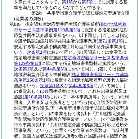
を満たすことをもって、
第1項
から
第3項
までに規定する基
準を満たしているものとみなすことができる。
第2款
共用型指定介護予防認知症対応型通所介護
(従業者の員数)
第8条
指定認知症対応型共同生活介護事業所
(
指定地域密着
型サービス基準条例第110条第1項
に規定する指定認知症対
応型共同生活介護事業所をいう。以下同じ。)
若しくは指定
介護予防認知症対応型共同生活介護事業所
(
第71条第1項
に
規定する指定介護予防認知症対応型共同生活介護事業所を
いう。
次条第1項
において同じ。)
の居間若しくは食堂又は
指定地域密着型特定施設
(
指定地域密着型サービス基準条例
第129条第1項
に規定する指定地域密着型特定施設をいう。
次条第1項
及び
第44条第6項
において同じ。)
若しくは指定
地域密着型介護老人福祉施設
(
指定地域密着型サービス基準
条例第150条第1項
に規定する指定地域密着型介護老人福祉
施設をいう。
次条第1項
及び
第44条第6項
において同じ。)
の食堂若しくは共同生活室において、これらの事業所又は
施設
(
第10条第1項
において「本体事業所等」という。)
の利
用者、入居者又は入所者とともに行う指定介護予防認知症
対応型通所介護
(以下「共用型指定介護予防認知症対応型通
所介護」という。)
の事業を行う者
(以下「共用型指定介護
予防認知症対応型通所介護事業者」という。)
が当該事業を
行う事業所
(以下「共用型指定介護予防認知症対応型通所介
護事業所」という。)
に置くべき従業者の員数は、当該利用
者、当該入居者又は当該入所者の数と当該共用型指定介護