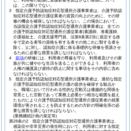
し、利用者の処遇に直接影響を及ぼさない業務について
は、この限りでない。
3
指定介護予防認知症対応型通所介護事業者は、介護予防認
知症対応型通所介護従業者の資質の向上のために、その研
修の機会を確保しなければならない。
この場合において、
当該指定介護予防認知症対応型通所介護事業者は、全ての
介護予防認知症対応型通所介護従業者
(看護師、准看護師、
介護福祉士、介護支援専門員、法第8条第2項に規定する政
令で定める者等の資格を有する者その他これに類する者を
除く。)
に対し、認知症介護に係る基礎的な研修を受講させ
るために必要な措置を講じなければならない。
4
前項
の研修には、利用者の尊厳を守り、利用者及びその家
族が共に健やかな生活を送ることができるよう、利用者の
人権の擁護及び虐待の防止に関する事項をその内容に含め
なければならない。
5
指定介護予防認知症対応型通所介護事業者は、適切な指定
介護予防認知症対応型通所介護の提供を確保する観点か
ら、職場において行われる性的な言動又は優越的な関係を
背景とした言動であって業務上必要かつ相当な範囲を超え
たものにより介護予防認知症対応型通所介護従業者の就業
環境が害されることを防止するための方針の明確化等の必
要な措置を講じなければならない。
(業務継続計画の策定等)
第28条の2
指定介護予防認知症対応型通所介護事業者は、
感染症や非常災害の発生時において、利用者に対する指定