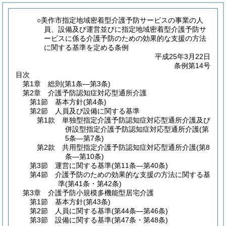
○美作市指定地域密着型介護予防サービスの事業の人
員、設備及び運営並びに指定地域密着型介護予防サ
ービスに係る介護予防のための効果的な支援の方法
に関する基準を定める条例
平成25年3月22日
条例第14号
目次
第1章
総則
(第1条―第3条)
第2章
介護予防認知症対応型通所介護
第1節
基本方針
(第4条)
第2節
人員及び設備に関する基準
第1款
単独型指定介護予防認知症対応型通所介護及び
併設型指定介護予防認知症対応型通所介護
(第
5条―第7条)
第2款
共用型指定介護予防認知症対応型通所介護
(第8
条―第10条)
第3節
運営に関する基準
(第11条―第40条)
第4節
介護予防のための効果的な支援の方法に関する基
準
(第41条・第42条)
第3章
介護予防小規模多機能型居宅介護
第1節
基本方針
(第43条)
第2節
人員に関する基準
(第44条―第46条)
第3節
設備に関する基準
(第47条・第48条)