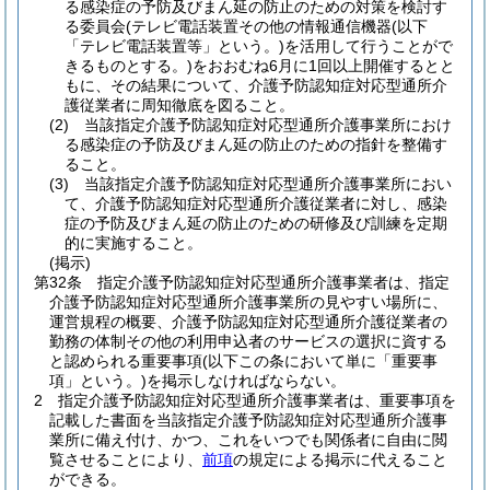
る感染症の予防及びまん延の防止のための対策を検討す
る委員会
(テレビ電話装置その他の情報通信機器
(以下
「テレビ電話装置等」という。)
を活用して行うことがで
きるものとする。)
をおおむね6月に1回以上開催するとと
もに、その結果について、介護予防認知症対応型通所介
護従業者に周知徹底を図ること。
(2)
当該指定介護予防認知症対応型通所介護事業所におけ
る感染症の予防及びまん延の防止のための指針を整備す
ること。
(3)
当該指定介護予防認知症対応型通所介護事業所におい
て、介護予防認知症対応型通所介護従業者に対し、感染
症の予防及びまん延の防止のための研修及び訓練を定期
的に実施すること。
(掲示)
第32条
指定介護予防認知症対応型通所介護事業者は、指定
介護予防認知症対応型通所介護事業所の見やすい場所に、
運営規程の概要、介護予防認知症対応型通所介護従業者の
勤務の体制その他の利用申込者のサービスの選択に資する
と認められる重要事項
(以下この条において単に「重要事
項」という。)
を掲示しなければならない。
2
指定介護予防認知症対応型通所介護事業者は、重要事項を
記載した書面を当該指定介護予防認知症対応型通所介護事
業所に備え付け、かつ、これをいつでも関係者に自由に閲
覧させることにより、
前項
の規定による掲示に代えること
ができる。