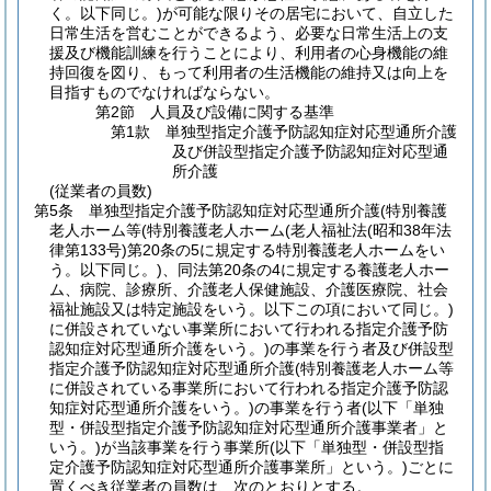
く。以下同じ。)
が可能な限りその居宅において、自立した
日常生活を営むことができるよう、必要な日常生活上の支
援及び機能訓練を行うことにより、利用者の心身機能の維
持回復を図り、もって利用者の生活機能の維持又は向上を
目指すものでなければならない。
第2節
人員及び設備に関する基準
第1款
単独型指定介護予防認知症対応型通所介護
及び併設型指定介護予防認知症対応型通
所介護
(従業者の員数)
第5条
単独型指定介護予防認知症対応型通所介護
(特別養護
老人ホーム等
(特別養護老人ホーム
(老人福祉法
(昭和38年法
律第133号)
第20条の5に規定する特別養護老人ホームをい
う。以下同じ。)
、同法第20条の4に規定する養護老人ホー
ム、病院、診療所、介護老人保健施設、介護医療院、社会
福祉施設又は特定施設をいう。以下この項において同じ。)
に併設されていない事業所において行われる指定介護予防
認知症対応型通所介護をいう。)
の事業を行う者及び併設型
指定介護予防認知症対応型通所介護
(特別養護老人ホーム等
に併設されている事業所において行われる指定介護予防認
知症対応型通所介護をいう。)
の事業を行う者
(以下「単独
型・併設型指定介護予防認知症対応型通所介護事業者」と
いう。)
が当該事業を行う事業所
(以下「単独型・併設型指
定介護予防認知症対応型通所介護事業所」という。)
ごとに
置くべき従業者の員数は、次のとおりとする。