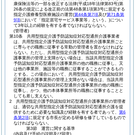
康保険法等の一部を改正する法律
(平成18年法律第83号)
第
26条の規定による改正前の法第48条第1項第3号に規定する
指定介護療養型医療施設の運営
(
第44条第7項
及び
第71条第
9項
において「指定居宅サービス事業等」という。)
につい
て3年以上の経験を有する者でなければならない。
(管理者)
第10条
共用型指定介護予防認知症対応型通所介護事業者
は、共用型指定介護予防認知症対応型通所介護事業所ごと
に専らその職務に従事する常勤の管理者を置かなければな
らない。
ただし、共用型指定介護予防認知症対応型通所介
護事業所の管理上支障がない場合は、当該共用型指定介護
予防認知症対応型通所介護事業所の他の職務に従事し、又
は他の事業所、施設等の職務に従事することができるもの
とする。
この場合において、共用型指定介護予防認知症対
応型通所介護事業所の管理上支障がない場合は、当該共用
型指定介護予防認知症対応型通所介護事業所の他の職務に
従事し、かつ、他の本体事業所等の職務に従事することと
しても差し支えない。
2
共用型指定介護予防認知症対応型通所介護事業所の管理者
は、適切な共用型指定介護予防認知症対応型通所介護を提
供するために必要な知識及び経験を有する者であって、
第6
条第2項
に規定する市長が定める研修を修了しているもので
なければならない。
第3節
運営に関する基準
(内容及び手続の説明及び同意)