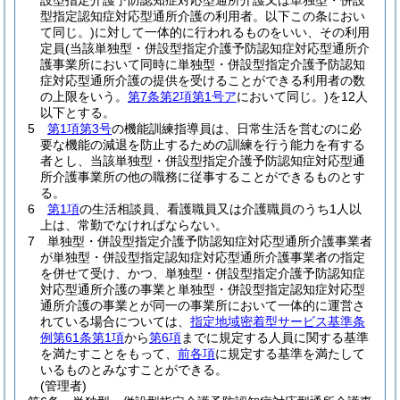
設型指定介護予防認知症対応型通所介護又は単独型・併設
型指定認知症対応型通所介護の利用者。以下この条におい
て同じ。)
に対して一体的に行われるものをいい、その利用
定員
(当該単独型・併設型指定介護予防認知症対応型通所介
護事業所において同時に単独型・併設型指定介護予防認知
症対応型通所介護の提供を受けることができる利用者の数
の上限をいう。
第7条第2項第1号ア
において同じ。)
を12人
以下とする。
5
第1項第3号
の機能訓練指導員は、日常生活を営むのに必
要な機能の減退を防止するための訓練を行う能力を有する
者とし、当該単独型・併設型指定介護予防認知症対応型通
所介護事業所の他の職務に従事することができるものとす
る。
6
第1項
の生活相談員、看護職員又は介護職員のうち1人以
上は、常勤でなければならない。
7
単独型・併設型指定介護予防認知症対応型通所介護事業者
が単独型・併設型指定認知症対応型通所介護事業者の指定
を併せて受け、かつ、単独型・併設型指定介護予防認知症
対応型通所介護の事業と単独型・併設型指定認知症対応型
通所介護の事業とが同一の事業所において一体的に運営さ
れている場合については、
指定地域密着型サービス基準条
例第61条第1項
から
第6項
までに規定する人員に関する基準
を満たすことをもって、
前各項
に規定する基準を満たして
いるものとみなすことができる。
(管理者)