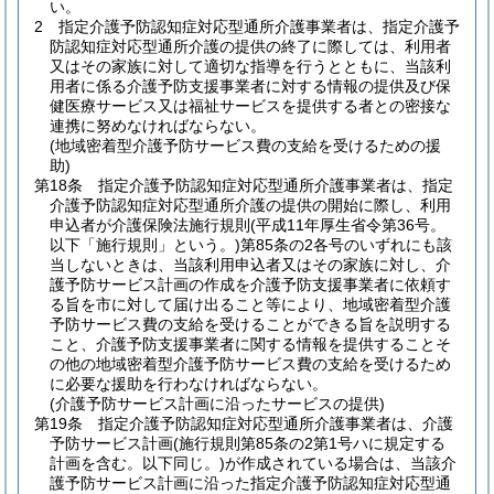
い。
2
指定介護予防認知症対応型通所介護事業者は、指定介護予
防認知症対応型通所介護の提供の終了に際しては、利用者
又はその家族に対して適切な指導を行うとともに、当該利
用者に係る介護予防支援事業者に対する情報の提供及び保
健医療サービス又は福祉サービスを提供する者との密接な
連携に努めなければならない。
(地域密着型介護予防サービス費の支給を受けるための援
助)
第18条
指定介護予防認知症対応型通所介護事業者は、指定
介護予防認知症対応型通所介護の提供の開始に際し、利用
申込者が介護保険法施行規則
(平成11年厚生省令第36号。
以下「施行規則」という。)
第85条の2各号のいずれにも該
当しないときは、当該利用申込者又はその家族に対し、介
護予防サービス計画の作成を介護予防支援事業者に依頼す
る旨を市に対して届け出ること等により、地域密着型介護
予防サービス費の支給を受けることができる旨を説明する
こと、介護予防支援事業者に関する情報を提供することそ
の他の地域密着型介護予防サービス費の支給を受けるため
に必要な援助を行わなければならない。
(介護予防サービス計画に沿ったサービスの提供)
第19条
指定介護予防認知症対応型通所介護事業者は、介護
予防サービス計画
(施行規則第85条の2第1号ハに規定する
計画を含む。以下同じ。)
が作成されている場合は、当該介
護予防サービス計画に沿った指定介護予防認知症対応型通