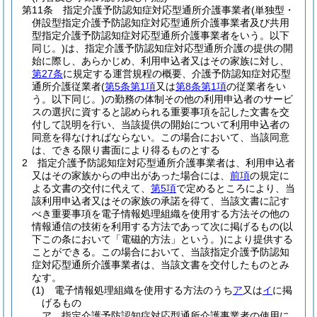
第11条
指定介護予防認知症対応型通所介護事業者
(単独型・
併設型指定介護予防認知症対応型通所介護事業者及び共用
型指定介護予防認知症対応型通所介護事業者をいう。以下
同じ。)
は、指定介護予防認知症対応型通所介護の提供の開
始に際し、あらかじめ、利用申込者又はその家族に対し、
第27条
に規定する運営規程の概要、介護予防認知症対応型
通所介護従業者
(
第5条第1項
又は
第8条第1項
の従業者をい
う。以下同じ。)
の勤務の体制その他の利用申込者のサービ
スの選択に資すると認められる重要事項を記した文書を交
付して説明を行い、当該提供の開始について利用申込者の
同意を得なければならない。
この場合において、当該同意
は、できる限り書面により得るものとする
2
指定介護予防認知症対応型通所介護事業者は、利用申込者
又はその家族からの申出があった場合には、
前項
の規定に
よる文書の交付に代えて、
第5項
で定めるところにより、当
該利用申込者又はその家族の承諾を得て、当該文書に記す
べき重要事項を電子情報処理組織を使用する方法その他の
情報通信の技術を利用する方法であって次に掲げるもの
(以
下この条において「電磁的方法」という。)
により提供する
ことができる。
この場合において、当該指定介護予防認知
症対応型通所介護事業者は、当該文書を交付したものとみ
なす。
(1)
電子情報処理組織を使用する方法のうち
ア
又は
イ
に掲
げるもの
ア
指定介護予防認知症対応型通所介護事業者の使用に