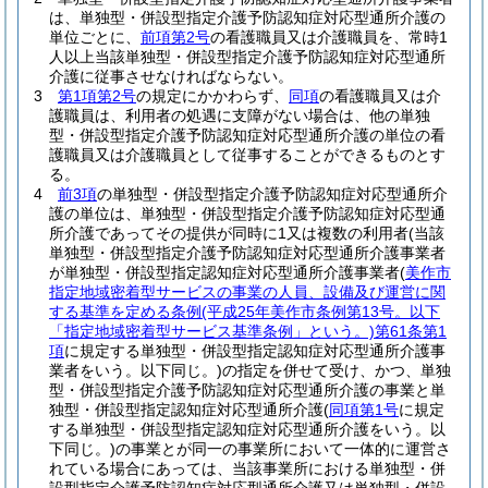
は、単独型・併設型指定介護予防認知症対応型通所介護の
単位ごとに、
前項第2号
の看護職員又は介護職員を、常時1
人以上当該単独型・併設型指定介護予防認知症対応型通所
介護に従事させなければならない。
3
第1項第2号
の規定にかかわらず、
同項
の看護職員又は介
護職員は、利用者の処遇に支障がない場合は、他の単独
型・併設型指定介護予防認知症対応型通所介護の単位の看
護職員又は介護職員として従事することができるものとす
る。
4
前3項
の単独型・併設型指定介護予防認知症対応型通所介
護の単位は、単独型・併設型指定介護予防認知症対応型通
所介護であってその提供が同時に1又は複数の利用者
(当該
単独型・併設型指定介護予防認知症対応型通所介護事業者
が単独型・併設型指定認知症対応型通所介護事業者
(
美作市
指定地域密着型サービスの事業の人員、設備及び運営に関
する基準を定める条例
(平成25年美作市条例第13号。以下
「指定地域密着型サービス基準条例」という。)
第61条第1
項
に規定する単独型・併設型指定認知症対応型通所介護事
業者をいう。以下同じ。)
の指定を併せて受け、かつ、単独
型・併設型指定介護予防認知症対応型通所介護の事業と単
独型・併設型指定認知症対応型通所介護
(
同項第1号
に規定
する単独型・併設型指定認知症対応型通所介護をいう。以
下同じ。)
の事業とが同一の事業所において一体的に運営さ
れている場合にあっては、当該事業所における単独型・併