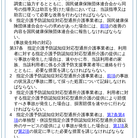
調査に協力するとともに、国民健康保険団体連合会から同
号の指導又は助言を受けた場合においては、当該指導又は
助言に従って必要な改善を行わなければならない。
6
指定介護予防認知症対応型通所介護事業者は、国民健康保
険団体連合会からの求めがあった場合には、
前項
の改善の
内容を国民健康保険団体連合会に報告しなければならな
い。
(事故発生時の対応)
第37条
指定介護予防認知症対応型通所介護事業者は、利用
者に対する指定介護予防認知症対応型通所介護の提供によ
り事故が発生した場合は、速やかに市、当該利用者の家
族、当該利用者に係る介護予防支援事業者等に連絡を行う
とともに、必要な措置を講じなければならない。
2
指定介護予防認知症対応型通所介護事業者は、
前項
の事故
の状況及び事故に際して採った処置について記録しなけれ
ばならない。
3
指定介護予防認知症対応型通所介護事業者は、利用者に対
する指定介護予防認知症対応型通所介護の提供により賠償
すべき事故が発生した場合は、損害賠償を速やかに行わな
ければならない。
4
指定介護予防認知症対応型通所介護事業者は、
第7条第4
項
の単独型・併設型指定介護予防認知症対応型通所介護以
外のサービスの提供により事故が発生した場合は、
第1項
及
び
第2項
の規定に準じた必要な措置を講じなければならな
い。