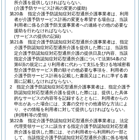
所介護を提供しなければならない。
(介護予防サービス計画の変更の援助)
第20条
指定介護予防認知症対応型通所介護事業者は、利用
者が介護予防サービス計画の変更を希望する場合は、当該
利用者に係る介護予防支援事業者への連絡その他の必要な
援助を行わなければならない。
(サービスの提供の記録)
第21条
指定介護予防認知症対応型通所介護事業者は、指定
介護予防認知症対応型通所介護を提供した際には、当該指
定介護予防認知症対応型通所介護の提供日及び内容、当該
指定介護予防認知症対応型通所介護について法第54条の2
第6項の規定により利用者に代わって支払を受ける地域密着
型介護予防サービス費の額その他必要な事項を、利用者の
介護予防サービス計画を記載した書面又はこれに準ずる書
面に記載しなければならない。
2
指定介護予防認知症対応型通所介護事業者は、指定介護予
防認知症対応型通所介護を提供した際には、提供した具体
的なサービスの内容等を記録するとともに、利用者からの
申出があった場合には、文書の交付その他適切な方法によ
り、その情報を利用者に対して提供しなければならない。
(利用料等の受領)
第22条
指定介護予防認知症対応型通所介護事業者は、法定
代理受領サービスに該当する指定介護予防認知症対応型通
所介護を提供した際には、その利用者から利用料の一部と
して、当該指定介護予防認知症対応型通所介護に係る地域