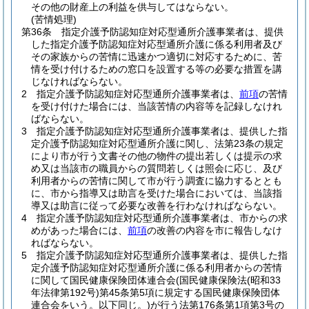
その他の財産上の利益を供与してはならない。
(苦情処理)
第36条
指定介護予防認知症対応型通所介護事業者は、提供
した指定介護予防認知症対応型通所介護に係る利用者及び
その家族からの苦情に迅速かつ適切に対応するために、苦
情を受け付けるための窓口を設置する等の必要な措置を講
じなければならない。
2
指定介護予防認知症対応型通所介護事業者は、
前項
の苦情
を受け付けた場合には、当該苦情の内容等を記録しなけれ
ばならない。
3
指定介護予防認知症対応型通所介護事業者は、提供した指
定介護予防認知症対応型通所介護に関し、法第23条の規定
により市が行う文書その他の物件の提出若しくは提示の求
め又は当該市の職員からの質問若しくは照会に応じ、及び
利用者からの苦情に関して市が行う調査に協力するととも
に、市から指導又は助言を受けた場合においては、当該指
導又は助言に従って必要な改善を行わなければならない。
4
指定介護予防認知症対応型通所介護事業者は、市からの求
めがあった場合には、
前項
の改善の内容を市に報告しなけ
ればならない。
5
指定介護予防認知症対応型通所介護事業者は、提供した指
定介護予防認知症対応型通所介護に係る利用者からの苦情
に関して国民健康保険団体連合会
(国民健康保険法
(昭和33
年法律第192号)
第45条第5項に規定する国民健康保険団体
連合会をいう。以下同じ。)
が行う法第176条第1項第3号の