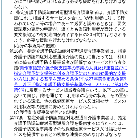
かに当該申請が行われるよう必要な援助を行わなければな
らない。
2
指定介護予防認知症対応型通所介護事業者は、介護予防支
援
(これに相当するサービスを含む。)
が利用者に対して行
われていない等の場合であって必要と認めるときは、要支
援認定の更新の申請が、遅くとも当該利用者が受けている
要支援認定の有効期間が終了する日の30日前にはなされる
よう、必要な援助を行わなければならない。
(心身の状況等の把握)
第16条
指定介護予防認知症対応型通所介護事業者は、指定
介護予防認知症対応型通所介護の提供に当たっては、利用
者に係る介護予防支援事業者が開催するサービス担当者会
議
(
美作市指定介護予防支援等の事業の人員及び運営並びに
指定介護予防支援等に係る介護予防のための効果的な支援
の方法に関する基準を定める条例
(平成27年美作市条例第9
号。以下「指定介護予防支援等基準条例」という。)
第31条
第9号
に規定するサービス担当者会議をいう。以下この章に
おいて同じ。)
等を通じて、利用者の心身の状況、その置か
れている環境、他の保健医療サービス又は福祉サービスの
利用状況等の把握に努めなければならない。
(介護予防支援事業者等との連携)
第17条
指定介護予防認知症対応型通所介護事業者は、指定
介護予防認知症対応型通所介護を提供するに当たっては、
介護予防支援事業者その他保健医療サービス又は福祉サー
ビスを提供する者との密接な連携に努めなければならな