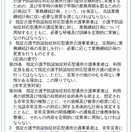
介護予防認知症対応型通所介護の提供を継続的に実施する
ための、及び非常時の体制で早期の業務再開を図るための
計画
(以下「業務継続計画」という。)
を策定し、当該業務
継続計画に従い必要な措置を講じなければならない。
2
指定介護予防認知症対応型通所介護事業者は、介護予防認
知症対応型通所介護従業者に対し、業務継続計画について
周知するとともに、必要な研修及び訓練を定期的に実施し
なければならない。
3
指定介護予防認知症対応型通所介護事業者は、定期的に業
務継続計画の見直しを行い、必要に応じて業務継続計画の
変更を行うものとする。
(定員の遵守)
第29条
指定介護予防認知症対応型通所介護事業者は、利用
定員を超えて指定介護予防認知症対応型通所介護の提供を
行ってはならない。
ただし、災害その他のやむを得ない事
情がある場合は、この限りでない。
(非常災害対策)
第30条
指定介護予防認知症対応型通所介護事業者は、利用
者の状態及び地域の自然的社会的条件を踏まえ、想定され
る非常災害の種類ごとに、その規模及び被害の程度に応じ
た当該非常災害への対応に関する具体的な計画を策定する
とともに、非常災害時の関係機関への通報及び連携体制を
整備し、それらの内容を定期的に従業者に周知しなければ
ならない。
2
指定介護予防認知症対応型通所介護事業者は、非常災害に