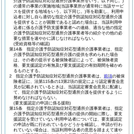
介護予防認知症対応型通所介護事業所をいう。以下同じ。)
の通常の事業の実施地域
(当該事業所が通常時に当該サービ
スを提供する地域をいう。以下同じ。)
等を勘案し、利用申
込者に対し自ら適切な指定介護予防認知症対応型通所介護
を提供することが困難であると認めた場合は、当該利用申
込者に係る介護予防支援事業者への連絡、適当な他の指定
介護予防認知症対応型通所介護事業者等の紹介その他の必
要な措置を速やかに講じなければならない。
(受給資格等の確認)
第14条
指定介護予防認知症対応型通所介護事業者は、指定
介護予防認知症対応型通所介護の提供を求められた場合
は、その者の提示する被保険者証によって、被保険者資
格、要支援認定の有無及び要支援認定の有効期間を確かめ
るものとする。
2
指定介護予防認知症対応型通所介護事業者は、
前項
の被保
険者証に、法第115条の13第2項の規定により認定審査会意
見が記載されているときは、当該認定審査会意見に配慮し
て、指定介護予防認知症対応型通所介護を提供するように
努めなければならない。
(要支援認定の申請に係る援助)
第15条
指定介護予防認知症対応型通所介護事業者は、指定
介護予防認知症対応型通所介護の提供の開始に際し、要支
援認定を受けていない利用申込者については、要支援認定
の申請が既に行われているかどうかを確認し、申請が行わ
れていない場合は、当該利用申込者の意思を踏まえて速や