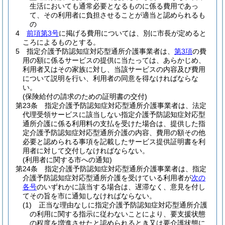
生活においても通常必要となるものに係る費用であっ
て、その利用者に負担させることが適当と認められるも
の
4
前項第3号
に掲げる費用については、別に市長が定めると
ころによるものとする。
5
指定介護予防認知症対応型通所介護事業者は、
第3項
の費
用の額に係るサービスの提供に当たっては、あらかじめ、
利用者又はその家族に対し、当該サービスの内容及び費用
について説明を行い、利用者の同意を得なければならな
い。
(保険給付の請求のための証明書の交付)
第23条
指定介護予防認知症対応型通所介護事業者は、法定
代理受領サービスに該当しない指定介護予防認知症対応型
通所介護に係る利用料の支払を受けた場合は、提供した指
定介護予防認知症対応型通所介護の内容、費用の額その他
必要と認められる事項を記載したサービス提供証明書を利
用者に対して交付しなければならない。
(利用者に関する市への通知)
第24条
指定介護予防認知症対応型通所介護事業者は、指定
介護予防認知症対応型通所介護を受けている利用者が
次の
各号
のいずれかに該当する場合は、遅滞なく、意見を付し
てその旨を市に通知しなければならない。
(1)
正当な理由なしに指定介護予防認知症対応型通所介護
の利用に関する指示に従わないことにより、要支援状態
の程度を増進させたと認められるとき又は要介護状態に