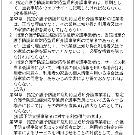
3
指定介護予防認知症対応型通所介護事業者は、原則とし
て、重要事項をウェブサイトに記載しなければならない。
(秘密保持等)
第33条
指定介護予防認知症対応型通所介護事業所の従業者
は、正当な理由がなく、その業務上知り得た利用者又はそ
の家族の秘密を漏らしてはならない。
2
指定介護予防認知症対応型通所介護事業者は、当該指定介
護予防認知症対応型通所介護事業所の従業者であった者
が、正当な理由がなく、その業務上知り得た利用者又はそ
の家族の秘密を漏らすことがないよう、必要な措置を講じ
なければならない。
3
指定介護予防認知症対応型通所介護事業者は、サービス担
当者会議等において、利用者の個人情報を用いる場合は利
用者の同意を、利用者の家族の個人情報を用いる場合は当
該家族の同意を、あらかじめ文書により得ておかなければ
ならない。
(広告)
第34条
指定介護予防認知症対応型通所介護事業者は、指定
介護予防認知症対応型通所介護事業所について広告をする
場合においては、その内容が虚偽又は誇大なものとしては
ならない。
(介護予防支援事業者に対する利益供与の禁止)
第35条
指定介護予防認知症対応型通所介護事業者は、介護
予防支援事業者又はその従業者に対し、利用者に特定の事
業者によるサービスを利用させることの対償として、金品