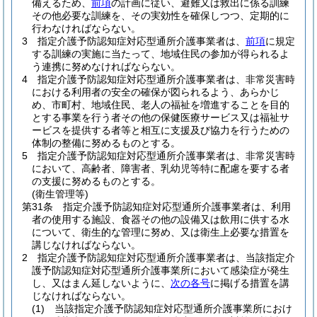
備えるため、
前項
の計画に従い、避難又は救出に係る訓練
その他必要な訓練を、その実効性を確保しつつ、定期的に
行わなければならない。
3
指定介護予防認知症対応型通所介護事業者は、
前項
に規定
する訓練の実施に当たって、地域住民の参加が得られるよ
う連携に努めなければならない。
4
指定介護予防認知症対応型通所介護事業者は、非常災害時
における利用者の安全の確保が図られるよう、あらかじ
め、市町村、地域住民、老人の福祉を増進することを目的
とする事業を行う者その他の保健医療サービス又は福祉サ
ービスを提供する者等と相互に支援及び協力を行うための
体制の整備に努めるものとする。
5
指定介護予防認知症対応型通所介護事業者は、非常災害時
において、高齢者、障害者、乳幼児等特に配慮を要する者
の支援に努めるものとする。
(衛生管理等)
第31条
指定介護予防認知症対応型通所介護事業者は、利用
者の使用する施設、食器その他の設備又は飲用に供する水
について、衛生的な管理に努め、又は衛生上必要な措置を
講じなければならない。
2
指定介護予防認知症対応型通所介護事業者は、当該指定介
護予防認知症対応型通所介護事業所において感染症が発生
し、又はまん延しないように、
次の各号
に掲げる措置を講
じなければならない。
(1)
当該指定介護予防認知症対応型通所介護事業所におけ