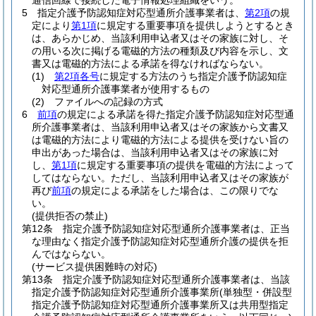
通信回線で接続した電子情報処理組織をいう。
5
指定介護予防認知症対応型通所介護事業者は、
第2項
の規
定により
第1項
に規定する重要事項を提供しようとするとき
は、あらかじめ、当該利用申込者又はその家族に対し、そ
の用いる次に掲げる電磁的方法の種類及び内容を示し、文
書又は電磁的方法による承諾を得なければならない。
(1)
第2項各号
に規定する方法のうち指定介護予防認知症
対応型通所介護事業者が使用するもの
(2)
ファイルへの記録の方式
6
前項
の規定による承諾を得た指定介護予防認知症対応型通
所介護事業者は、当該利用申込者又はその家族から文書又
は電磁的方法により電磁的方法による提供を受けない旨の
申出があった場合は、当該利用申込者又はその家族に対
し、
第1項
に規定する重要事項の提供を電磁的方法によって
してはならない。
ただし、当該利用申込者又はその家族が
再び
前項
の規定による承諾をした場合は、この限りでな
い。
(提供拒否の禁止)
第12条
指定介護予防認知症対応型通所介護事業者は、正当
な理由なく指定介護予防認知症対応型通所介護の提供を拒
んではならない。
(サービス提供困難時の対応)
第13条
指定介護予防認知症対応型通所介護事業者は、当該
指定介護予防認知症対応型通所介護事業所
(単独型・併設型
指定介護予防認知症対応型通所介護事業所又は共用型指定