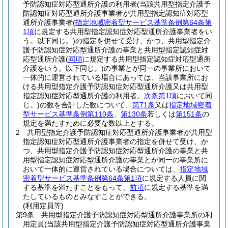
予防認知症対応型通所介護の利用者
(当該共用型指定介護予
防認知症対応型通所介護事業者が共用型指定認知症対応型
通所介護事業者
(
指定地域密着型サービス基準条例第64条第
1項
に規定する共用型指定認知症対応型通所介護事業者をい
う。以下同じ。)
の指定を併せて受け、かつ、共用型指定介
護予防認知症対応型通所介護の事業と共用型指定認知症対
応型通所介護
(
同項
に規定する共用型指定認知症対応型通所
介護をいう。以下同じ。)
の事業とが同一の事業所において
一体的に運営されている場合にあっては、当該事業所にお
ける共用型指定介護予防認知症対応型通所介護又は共用型
指定認知症対応型通所介護の利用者。
次条第1項
において同
じ。)
の数を合計した数について、
第71条
又は
指定地域密着
型サービス基準条例第110条
、
第130条
若しくは
第151条
の
規定を満たすために必要な数以上とする。
2
共用型指定介護予防認知症対応型通所介護事業者が共用型
指定認知症対応型通所介護事業者の指定を併せて受け、か
つ、共用型指定介護予防認知症対応型通所介護の事業と共
用型指定認知症対応型通所介護の事業とが同一の事業所に
おいて一体的に運営されている場合については、
指定地域
密着型サービス基準条例第64条第1項
に規定する人員に関
する基準を満たすことをもって、
前項
に規定する基準を満
たしているものとみなすことができる。
(利用定員等)
第9条
共用型指定介護予防認知症対応型通所介護事業所の利
用定員
(当該共用型指定介護予防認知症対応型通所介護事業