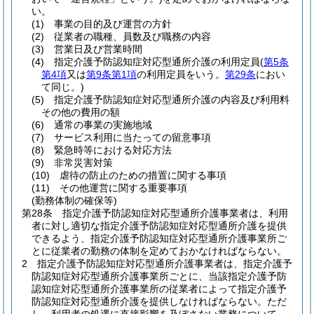
い。
(1)
事業の目的及び運営の方針
(2)
従業者の職種、員数及び職務の内容
(3)
営業日及び営業時間
(4)
指定介護予防認知症対応型通所介護の利用定員
(
第5条
第4項
又は
第9条第1項
の利用定員をいう。
第29条
におい
て同じ。)
(5)
指定介護予防認知症対応型通所介護の内容及び利用料
その他の費用の額
(6)
通常の事業の実施地域
(7)
サービス利用に当たっての留意事項
(8)
緊急時等における対応方法
(9)
非常災害対策
(10)
虐待の防止のための措置に関する事項
(11)
その他運営に関する重要事項
(勤務体制の確保等)
第28条
指定介護予防認知症対応型通所介護事業者は、利用
者に対し適切な指定介護予防認知症対応型通所介護を提供
できるよう、指定介護予防認知症対応型通所介護事業所ご
とに従業者の勤務の体制を定めておかなければならない。
2
指定介護予防認知症対応型通所介護事業者は、指定介護予
防認知症対応型通所介護事業所ごとに、当該指定介護予防
認知症対応型通所介護事業所の従業者によって指定介護予
防認知症対応型通所介護を提供しなければならない。
ただ