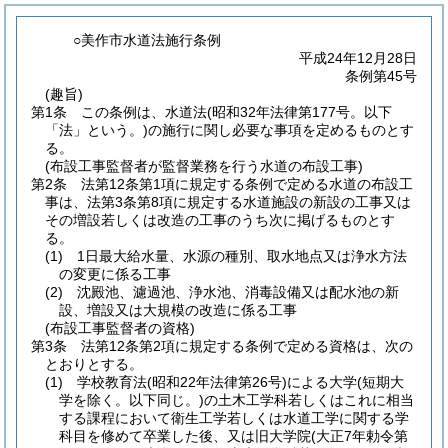
○美作市水道法施行条例
平成24年12月28日
条例第45号
(趣旨)
第1条
この条例は、水道法
(昭和32年法律第177号。以下
「法」という。)
の施行に関し必要な事項を定めるものとす
る。
(布設工事監督者が監督業務を行う水道の布設工事)
第2条
法第12条第1項に規定する条例で定める水道の布設工
事は、法第3条第8項に規定する水道施設の新設の工事又は
その増設若しくは改造の工事のうち次に掲げるものとす
る。
(1)
1日最大給水量、水源の種別、取水地点又は浄水方法
の変更に係る工事
(2)
沈殿池、濾過池、浄水池、消毒設備又は配水池の新
設、増設又は大規模の改造に係る工事
(布設工事監督者の資格)
第3条
法第12条第2項に規定する条例で定める資格は、次の
とおりとする。
(1)
学校教育法
(昭和22年法律第26号)
による大学
(短期大
学を除く。以下同じ。)
の土木工学科若しくはこれに相当
する課程において衛生工学若しくは水道工学に関する学
科目を修めて卒業した後、又は旧大学院
(大正7年勅令第