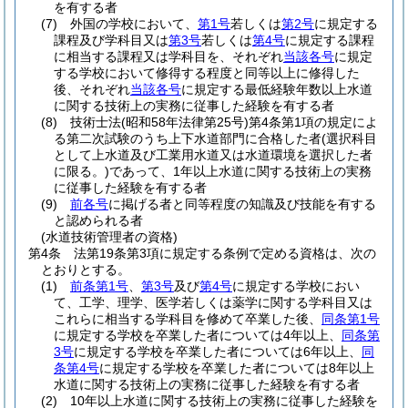
を有する者
(7)
外国の学校において、
第1号
若しくは
第2号
に規定する
課程及び学科目又は
第3号
若しくは
第4号
に規定する課程
に相当する課程又は学科目を、それぞれ
当該各号
に規定
する学校において修得する程度と同等以上に修得した
後、それぞれ
当該各号
に規定する最低経験年数以上水道
に関する技術上の実務に従事した経験を有する者
(8)
技術士法
(昭和58年法律第25号)
第4条第1項の規定によ
る第二次試験のうち上下水道部門に合格した者
(選択科目
として上水道及び工業用水道又は水道環境を選択した者
に限る。)
であって、1年以上水道に関する技術上の実務
に従事した経験を有する者
(9)
前各号
に掲げる者と同等程度の知識及び技能を有する
と認められる者
(水道技術管理者の資格)
第4条
法第19条第3項に規定する条例で定める資格は、次の
とおりとする。
(1)
前条第1号
、
第3号
及び
第4号
に規定する学校におい
て、工学、理学、医学若しくは薬学に関する学科目又は
これらに相当する学科目を修めて卒業した後、
同条第1号
に規定する学校を卒業した者については4年以上、
同条第
3号
に規定する学校を卒業した者については6年以上、
同
条第4号
に規定する学校を卒業した者については8年以上
水道に関する技術上の実務に従事した経験を有する者
(2)
10年以上水道に関する技術上の実務に従事した経験を