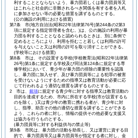
利することとならないよう、暴力団若しくは暴力団員等又
はこれらと社会的に非難されるべき関係を有する者を入札
に参加させない等の必要な措置を講ずるものとする。
(公の施設の利用における措置)
第7条
市
(地方自治法
(昭和22年法律第76号)
第244条の2第3
項に規定する指定管理者を含む。)
は、公の施設の利用が暴
力団を利することとなると認められるときは、別に条例で
定めるところにより、利用を拒むこと若しくは利用の許可
を与えないこと又は利用の許可を取り消すことができる。
(学校等における措置)
第8条
市は、その設置する学校
(学校教育法
(昭和22年法律第
26号)
第1条に規定する学校及び同法第124条に規定する専
修学校)
において、青少年が暴力団の排除の重要性を認識
し、暴力団に加入せず、及び暴力団員等による犯罪の被害
を受けないようにするための指導又は教育活動が必要に応
じて行われるよう適切な措置を講ずるものとする。
2
市は、
前項
に規定する青少年に対する指導又は教育活動の
目的を達成するため、市内に所在する学校
(市が設置するも
のを除く。)
又は青少年の教育に携わる者が、青少年に対
し、指導、助言その他の適切な措置を講ずることができる
よう、これらの者に対し、情報の提供その他必要な支援又
は協力を行うものとする。
(暴力団員等に対する利益供与の禁止等)
第9条
市民は、暴力団の活動を助長し、又は運営に資する目
的で、暴力団員等又は暴力団員等が指定する者に対し、金