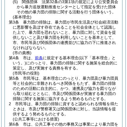
(5)
関係団体 法第32条の3第1項の規定により公安委員会
から暴力追放運動推進センターとして指定を受けた団体
その他の暴力団の排除に関する活動を行う団体をいう。
(基本理念)
第3条
暴力団の排除は、暴力団が市民生活及び社会経済活動
に悪影響を及ぼす存在であることを社会全体として認識し
た上で、暴力団を恐れないこと、暴力団に対して資金を提
供しないこと及び暴力団を利用しないことを基本として、
市、市民等及び関係団体の連携並びに協力の下に推進され
なければならない。
(市の責務)
第4条
市は、
前条
に規定する基本理念
(以下「基本理念」と
いう。)
にのっとり、暴力団の排除に関する施策を総合的に
策定し、及び実施する責務を有する。
(市民等の役割)
第5条
市民等は、基本理念にのっとり、暴力団及び暴力団員
等と社会的に非難されるべき関係をもたず、暴力団の排除
のための活動に自主的に、かつ、連携及び協力を図りなが
ら取り組むとともに、市及び関係団体が実施する暴力団の
排除に関する施策に協力するよう努めるものとする。
2
市民等は、暴力団の排除に資すると認められる情報を得た
ときは、市及び警察署又は関係団体に対し、当該情報を提
供するよう努めるものとする。
(公共工事等における措置)
第6条
市は、公共工事その他の事務又は事業により暴力団を