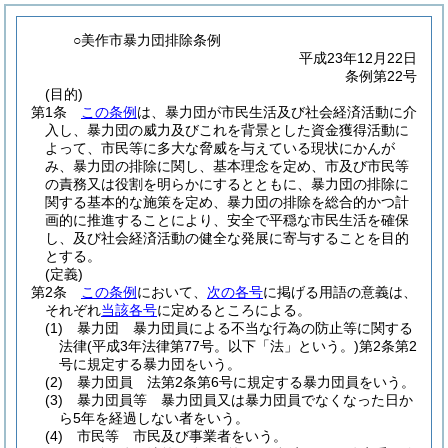
○美作市暴力団排除条例
平成23年12月22日
条例第22号
(目的)
第1条
この条例
は、暴力団が市民生活及び社会経済活動に介
入し、暴力団の威力及びこれを背景とした資金獲得活動に
よって、市民等に多大な脅威を与えている現状にかんが
み、暴力団の排除に関し、基本理念を定め、市及び市民等
の責務又は役割を明らかにするとともに、暴力団の排除に
関する基本的な施策を定め、暴力団の排除を総合的かつ計
画的に推進することにより、安全で平穏な市民生活を確保
し、及び社会経済活動の健全な発展に寄与することを目的
とする。
(定義)
第2条
この条例
において、
次の各号
に掲げる用語の意義は、
それぞれ
当該各号
に定めるところによる。
(1)
暴力団 暴力団員による不当な行為の防止等に関する
法律
(平成3年法律第77号。以下「法」という。)
第2条第2
号に規定する暴力団をいう。
(2)
暴力団員 法第2条第6号に規定する暴力団員をいう。
(3)
暴力団員等 暴力団員又は暴力団員でなくなった日か
ら5年を経過しない者をいう。
(4)
市民等 市民及び事業者をいう。