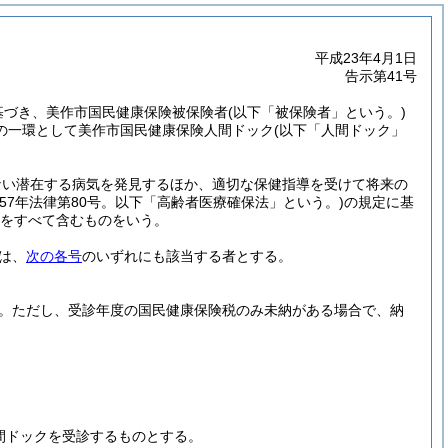
平成23年4月1日
告示第41号
基づき、美作市国民健康保険被保険者
(以下「被保険者」という。)
の一環として美作市国民健康保険人間ドック
(以下「人間ドック」
ない潜在する病気を発見するほか、適切な保健指導を受けて将来の
和57年法律第80号。以下「高齢者医療確保法」という。)
の規定に基
をすべて含むものをいう。
は、
次の各号
のいずれにも該当する者とする。
。
ただし、受診年度の国民健康保険税のみ未納がある場合で、納
間ドックを受診するものとする。