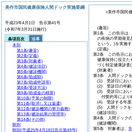
美作市国民健康保険人間ドック実施要綱
○美作市国民
平成23年4月1日 告示第41号
(趣旨)
(令和7年3月31日施行)
第1条
この告示は
の疾病の早期発見
条項目次
沿革
という。)
を実施す
本則
(定義)
第1条
(趣旨)
第2条
この告示に
第2条
(定義)
健康保持に役立た
第3条
(対象者)
づく特定健康診査
第4条
(健診項目)
(対象者)
第5条
(健診機関)
第3条
人間ドック
第6条
(助成額)
(1)
受診日におい
第7条
(助成申請等)
(2)
受診日の年齢
第8条
(受診方法)
(3)
受診日におい
第9条
(助成金の精算)
付誓約等により
第10条
(予算の制限)
(4)
受診する年度
第11条
(取消し又は返還)
(5)
人間ドックを
第12条
(健診機関の努力義務)
(健診項目)
第13条
(健診結果の管理等)
第4条
人間ドック
第14条
(その他)
(健診機関)
附則
第5条
対象者は、
附則
(平成25年4月18日告示第49号)