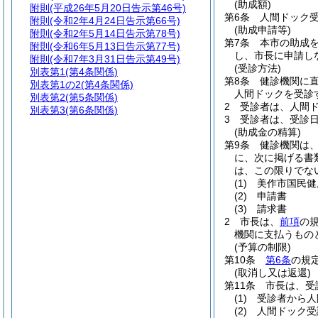
(助成額)
附則
(平成26年5月20日告示第46号)
第6条
人間ドック
附則
(令和2年4月24日告示第66号)
(助成申請等)
附則
(令和2年5月14日告示第78号)
第7条
本市の助成
附則
(令和6年5月13日告示第77号)
し、市長に申請し
附則
(令和7年3月31日告示第49号)
(受診方法)
別表第1
(第4条関係)
第8条
健診機関に
別表第1の2
(第4条関係)
人間ドックを受診
別表第2
(第5条関係)
2
受診者は、人間
別表第3
(第6条関係)
3
受診者は、受診
(助成金の精算)
第9条
健診機関は、
に、次に掲げる書
は、この限りでな
(1)
美作市国民健
(2)
申請書
(3)
請求書
2
市長は、
前項
の
機関に支払うもの
(予算の制限)
第10条
第6条
の規
(取消し又は返還)
第11条
市長は、受
(1)
受診者から人
(2)
人間ドック受