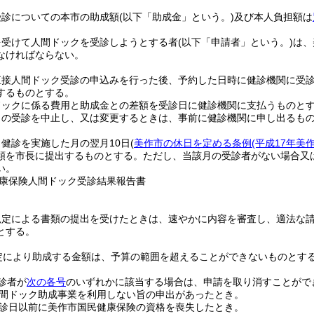
受診についての本市の助成額
(以下「助成金」という。)
及び本人負担額は
を受けて人間ドックを受診しようとする者
(以下「申請者」という。)
は、
なければならない。
直接人間ドック受診の申込みを行った後、予約した日時に健診機関に受
するものとする。
ドックに係る費用と助成金との差額を受診日に健診機関に支払うものと
日の受診を中止し、又は変更するときは、事前に健診機関に申し出るも
健診を実施した月の翌月10日
(
美作市の休日を定める条例
(平成17年美
類を市長に提出するものとする。
ただし、当該月の受診者がない場合又
い。
康保険人間ドック受診結果報告書
規定による書類の提出を受けたときは、速やかに内容を審査し、適法な請
とする。
定により助成する金額は、予算の範囲を超えることができないものとす
診者が
次の各号
のいずれかに該当する場合は、申請を取り消すことがで
間ドック助成事業を利用しない旨の申出があったとき。
診日以前に美作市国民健康保険の資格を喪失したとき。