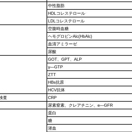
中性脂肪
HDLコレステロール
LDLコレステロール
空腹時血糖
ヘモグロビンAlc
(HbAlc)
血清アミラーゼ
尿酸
GOT、GPT、ALP
γ―GTP
ZTT
HBs抗原
HCV抗体
検査
CRP
尿素窒素、クレアチニン、e―GFR
蛋白
糖
潜血