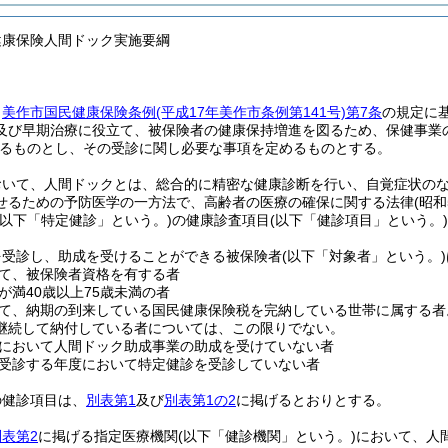
健康保険人間ドック実施要綱
、
美作市国民健康保険条例
(平成17年美作市条例第141号)
第7条
の規定に
及び早期治療に役立て、被保険者の健康保持増進を図るため、保健事業
るものとし、その受診に関し必要な事項を定めるものとする。
おいて、人間ドックとは、総合的に精密な健康診断を行い、自覚症状の
せるための予防医学の一方法で、高齢者の医療の確保に関する法律
(昭
(以下「特定健診」という。)
の健康診査項目
(以下「健診項目」という。)
を受診し、助成を受けることができる被保険者
(以下「対象者」という。)
て、被保険者資格を有する者
が満40歳以上75歳未満の者
て、納期の到来している国民健康保険税を完納している世帯に属する者
継続して納付している者については、この限りでない。
において人間ドック助成事業の助成を受けていない者
受診する年度において特定健診を受診していない者
の健診項目は、
別表第1
及び
別表第1の2
に掲げるとおりとする。
別表第2
に掲げる指定医療機関
(以下「健診機関」という。)
において、人