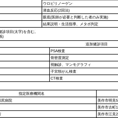
ウロビリノーゲン
潜血反応
(2回法)
眼底
(医師が必要と判断した者のみ実施)
結果説明・生活指導、メタボ判定
診項目(太字)を含む。
係)
追加健診項目
PSA検査
骨密度測定
視触診、マンモグラフィ
子宮頸がん検査
CT検査
指定医療機関名
田尻病院
美作市明見5
美作市古町1
所
美作市江見2