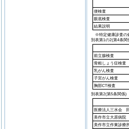
便検査
眼底検査
結果説明
※特定健康診査の健
別表第1の2
(第4条関
前立腺検査
骨粗しょう症検査
乳がん検査
子宮がん検査
胸部CT検査
別表第2
(第5条関係)
医療法人三水会 
美作市立大原病院
美作市立作東診療