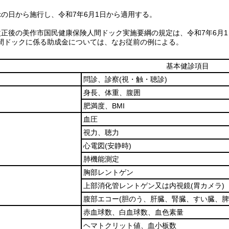
の日から施行し、令和7年6月1日から適用する。
正後の美作市国民健康保険人間ドック実施要綱の規定は、令和7年6月
間ドックに係る助成金については、なお従前の例による。
基本健診項目
問診、診察
(視・触・聴診)
身長、体重、腹囲
肥満度、BMI
血圧
視力、聴力
心電図
(安静時)
肺機能測定
胸部レントゲン
上部消化管レントゲン又は内視鏡
(胃カメラ)
腹部エコー
(胆のう、肝臓、腎臓、すい臓、脾
赤血球数、白血球数、血色素量
ヘマトクリット値、血小板数