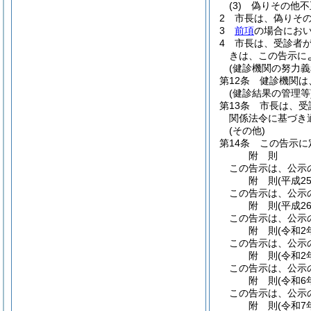
(3)
偽りその他不
2
市長は、偽りそ
3
前項
の場合にお
4
市長は、受診者
きは、この告示に
(健診機関の努力義
第12条
健診機関は
(健診結果の管理等
第13条
市長は、受
関係法令に基づき
(その他)
第14条
この告示に
附
則
この告示は、公示
附
則
(平成2
この告示は、公示
附
則
(平成2
この告示は、公示
附
則
(令和2
この告示は、公示
附
則
(令和2
この告示は、公示
附
則
(令和6
この告示は、公示
附
則
(令和7