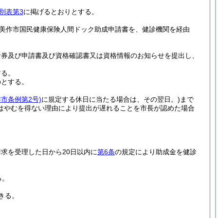
別表第3
に掲げるとおりとする。
美作市国民健康保険人間ドック助成申請書を、健診機関を経由
診券及び申請書及び資格確認書又は資格情報のお知らせを提出し、
する。
のとする。
作市条例第2号)
に規定する休日に当たる場合は、その翌日。)
まで
はやむを得ない理由により提出が遅れることを市長が認めた場合
求を受理した日から20日以内に
第6条
の規定により助成金を健診
る。
きる。