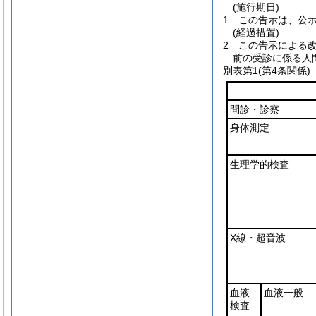
(施行期日)
1
この告示は、公示
(経過措置)
2
この告示による改
前の受診に係る人
別表第1
(第4条関係)
問診・診察
身体測定
生理学的検査
X線・超音波
血液
血液一般
検査