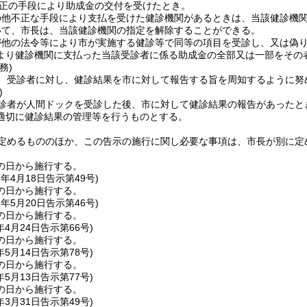
正の手段により助成金の交付を受けたとき。
の他不正な手段により支払を受けた健診機関があるときは、当該健診機
いて、市長は、当該健診機関の指定を解除することができる。
が他の法令等により市が実施する健診等で同等の項目を受診し、又は偽
より健診機関に支払った当該受診者に係る助成金の全部又は一部をその
務)
、受診者に対し、健診結果を市に対して報告する旨を周知するように努
)
診者が人間ドックを受診した後、市に対して健診結果の報告があったと
適切に健診結果の管理等を行うものとする。
定めるもののほか、この告示の施行に関し必要な事項は、市長が別に定
の日から施行する。
5年4月18日
告示第49号)
の日から施行する。
6年5月20日
告示第46号)
の日から施行する。
年4月24日
告示第66号)
の日から施行する。
年5月14日
告示第78号)
の日から施行する。
年5月13日
告示第77号)
の日から施行する。
年3月31日
告示第49号)