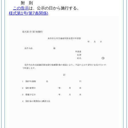
附
則
この告示
は、公示の日から施行する。
様式第1号
(第7条関係)