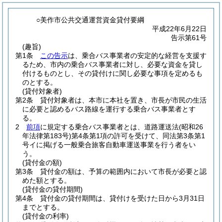
○美作市公共交通運営資金貸付要綱
平成22年6月22日
告示第61号
(趣旨)
第1条
この告示
は、乗合バス事業者の安定的な経営を支援す
るため、市内の乗合バス事業者に対し、必要な資金を貸し
付けるものとし、その貸付けに関し必要な事項を定めるも
のとする。
(貸付対象者)
第2条
貸付対象者は、本市に本社を置き、市長が市民の生活
に必要と認めるバス路線を運行する乗合バス事業者とす
る。
2
前項
に規定する乗合バス事業者とは、道路運送法
(昭和26
年法律第183号)
第4条第1項の許可を受けて、同法第3条第1
号イに掲げる一般乗合旅客自動車運送事業を行う者をい
う。
(貸付金の額)
第3条
貸付金の額は、予算の範囲内において市長が必要と認
めた額とする。
(貸付金の貸付期間)
第4条
貸付金の貸付期間は、貸付けを受けた日から3月31日
までとする。
(貸付金の利率)