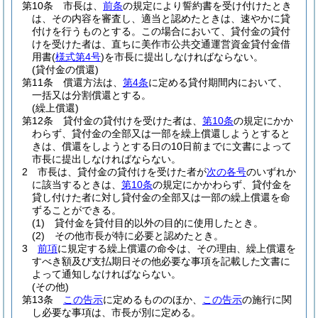
第10条
市長は、
前条
の規定により誓約書を受け付けたとき
は、その内容を審査し、適当と認めたときは、速やかに貸
付けを行うものとする。
この場合において、貸付金の貸付
けを受けた者は、直ちに美作市公共交通運営資金貸付金借
用書
(
様式第4号
)
を市長に提出しなければならない。
(貸付金の償還)
第11条
償還方法は、
第4条
に定める貸付期間内において、
一括又は分割償還とする。
(繰上償還)
第12条
貸付金の貸付けを受けた者は、
第10条
の規定にかか
わらず、貸付金の全部又は一部を繰上償還しようとすると
きは、償還をしようとする日の10日前までに文書によって
市長に提出しなければならない。
2
市長は、貸付金の貸付けを受けた者が
次の各号
のいずれか
に該当するときは、
第10条
の規定にかかわらず、貸付金を
貸し付けた者に対し貸付金の全部又は一部の繰上償還を命
ずることができる。
(1)
貸付金を貸付目的以外の目的に使用したとき。
(2)
その他市長が特に必要と認めたとき。
3
前項
に規定する繰上償還の命令は、その理由、繰上償還を
すべき額及び支払期日その他必要な事項を記載した文書に
よって通知しなければならない。
(その他)
第13条
この告示
に定めるもののほか、
この告示
の施行に関
し必要な事項は、市長が別に定める。