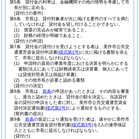
第5条
貸付金の利率は、金融機関その他の情勢を考慮して市
長が別に定める。
(貸付けの要件)
第6条
市長は、貸付対象者が次に掲げる要件のすべてを満た
していなければ、貸付金を貸し付けることができない。
(1)
償還の見込みが確実であること。
(2)
財務の経理が明確であること。
(貸付けの申請)
第7条
貸付金の貸付けを受けようとする者は、美作市公共交
通運営資金貸付申請書
(
様式第1号
)
に次に掲げる書類を添え
て、市長に提出しなければならない。
(1)
申請時の直前の事業年度における決算を明らかにする
書類
(法人にあっては財務諸表又は決算書、個人にあって
は貸借対照表又は損益計算書)
(2)
その他市長が必要と認める書類
(貸付けの決定)
第8条
市長は、
前条
の申請があったときは、その内容を審査
し、適当と認めたときは、貸付金の額を決定し、当該貸付
金の貸付の申請をした者に対し、美作市公共交通運営資金
貸付決定通知書
(
様式第2号
)
により通知するものとする。
(誓約書の提出)
第9条
前条
の規定により通知を受けた者は、速やかに美作市
公共交通運営資金貸付誓約書
(
様式第3号
)
を2人の連帯保証
人とともに市長に提出しなければならない。
(貸付け)