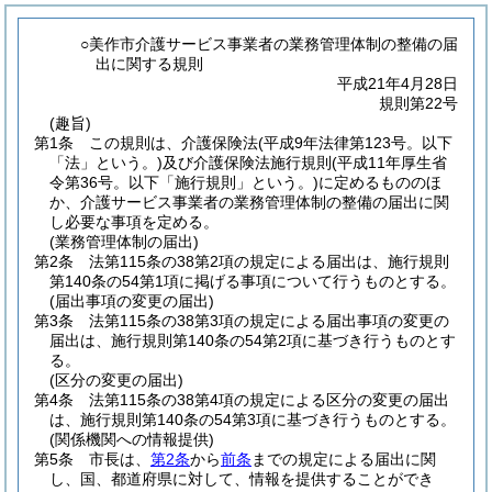
○美作市介護サービス事業者の業務管理体制の整備の届
出に関する規則
平成21年4月28日
規則第22号
(趣旨)
第1条
この規則は、介護保険法
(平成9年法律第123号。以下
「法」という。)
及び介護保険法施行規則
(平成11年厚生省
令第36号。以下「施行規則」という。)
に定めるもののほ
か、介護サービス事業者の業務管理体制の整備の届出に関
し必要な事項を定める。
(業務管理体制の届出)
第2条
法第115条の38第2項の規定による届出は、施行規則
第140条の54第1項に掲げる事項について行うものとする。
(届出事項の変更の届出)
第3条
法第115条の38第3項の規定による届出事項の変更の
届出は、施行規則第140条の54第2項に基づき行うものとす
る。
(区分の変更の届出)
第4条
法第115条の38第4項の規定による区分の変更の届出
は、施行規則第140条の54第3項に基づき行うものとする。
(関係機関への情報提供)
第5条
市長は、
第2条
から
前条
までの規定による届出に関
し、国、都道府県に対して、情報を提供することができ