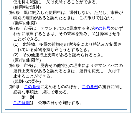
使用料を減額し、又は免除することができる。
(使用料の還付)
第6条
既に納入した使用料は、還付しない。
ただし、市長が
特別の理由があると認めたときは、この限りではない。
(乗車の制限)
第7条
市長は、デマンドバスに乗車する者が
次の各号
のいず
れかに該当するときは、その乗車を拒み、又は降車させる
ことができる。
(1)
危険物、多量の荷物その他法令により持込みが制限さ
れている荷物を持ち込もうとするとき。
(2)
その他運行上支障があると認められるとき。
(運行の制限等)
第8条
市長は、災害その他特別の理由によりデマンドバスの
運行上支障があると認めるときは、運行を変更し、又は中
止することができる。
(規則への委任)
第9条
この条例
に定めるもののほか、
この条例
の施行に関し
必要な事項は、規則で定める。
附
則
この条例
は、公布の日から施行する。