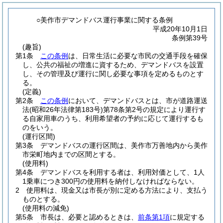
○美作市デマンドバス運行事業に関する条例
平成20年10月1日
条例第39号
(趣旨)
第1条
この条例
は、日常生活に必要な市民の交通手段を確保
し、公共の福祉の増進に資するため、デマンドバスを設置
し、その管理及び運行に関し必要な事項を定めるものとす
る。
(定義)
第2条
この条例
において、デマンドバスとは、市が道路運送
法
(昭和26年法律第183号)
第78条第2号の規定により運行す
る自家用車のうち、利用希望者の予約に応じて運行するも
のをいう。
(運行区間)
第3条
デマンドバスの運行区間は、美作市万善地内から美作
市栄町地内までの区間とする。
(使用料)
第4条
デマンドバスを利用する者は、利用対価として、1人
1乗車につき300円の使用料を納付しなければならない。
2
使用料は、現金又は市長が別に定める方法により、支払う
ものとする。
(使用料の減免)
第5条
市長は、必要と認めるときは、
前条第1項
に規定する