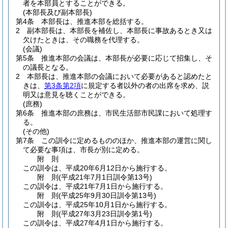
者を本部員とすることができる。
(本部長及び副本部長)
第4条
本部長は、推進本部を総括する。
2
副本部長は、本部長を補佐し、本部長に事故あるとき又は
欠けたときは、その職務を代理する。
(会議)
第5条
推進本部の会議は、本部長が必要に応じて招集し、そ
の議長となる。
2
本部長は、推進本部の会議において必要があると認めたと
きは、
第3条第2項
に規定する者以外の者の出席を求め、説
明又は意見を聴くことができる。
(庶務)
第6条
推進本部の庶務は、市民生活部市民課において処理す
る。
(その他)
第7条
この訓令に定めるもののほか、推進本部の運営に関し
て必要な事項は、市長が別に定める。
附
則
この訓令は、平成20年6月12日から施行する。
附
則
(平成21年7月1日
訓令第13号)
この訓令は、平成21年7月1日から施行する。
附
則
(平成25年9月30日
訓令第13号)
この訓令は、平成25年10月1日から施行する。
附
則
(平成27年3月23日
訓令第1号)
この訓令は、平成27年4月1日から施行する。