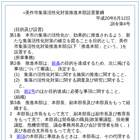
○美作市集落活性化対策推進本部設置要綱
平成20年6月12日
訓令第4号
(目的及び設置)
第1条
本市の集落の活性化が、効果的に推進されるよう、新
たな集落活性化対策の確立を図ることを目的として、美作
市集落活性化対策推進本部
(以下「推進本部」という。)
を
設置する。
(所掌事務)
第2条
推進本部は、
前条
の目的を達成するため、次に掲げる
事項について審議し、決定する。
(1)
集落の活性化対策に関する施策の推進に関すること。
(2)
集落の活性化対策に関する調査及び研究に関するこ
と。
(3)
前2号
のほか目的達成に必要な事項に関すること。
(組織)
第3条
推進本部は、本部長、副本部長及び本部員をもって組
織する。
2
本部長は市長をもって充て、副本部長は副市長及び教育長
をもって充て、本部員は部長級の職員
(政策審議監、技術審
議監、危機管理監、議会事務局長及び会計管理者を除く。)
及び各総合支所長をもって充てる。
3
前項
の本部員に事故あるときは、本部長は、その代理する