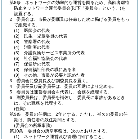
第8条
ネットワークの効率的な運営を図るため、高齢者虐待
防止ネットワーク運営委員会
(以下「委員会」という。)
を
設置する。
2
委員会は、市長が委嘱又は任命した次に掲げる委員をもっ
て組織する。
(1)
医師会の代表
(2)
民生・児童委員の代表
(3)
警察署の代表
(4)
消防署の代表
(5)
介護保険サービス事業所の代表
(6)
社会福祉協議会の代表
(7)
保健所の代表
(8)
保健福祉部長の職にある者
(9)
その他、市長が必要と認めた者
3
委員会に委員長及び副委員長を置く。
4
委員長及び副委員長は、委員の互選により定める。
5
委員長は運営委員会を代表し、会務を総理する。
6
副委員長は、委員長を補佐し、委員長に事故があるとき
は、その職務を代理する。
(任期)
第9条
委員の任期は、2年とする。
ただし、補欠の委員の任
期は、前任者の残任期間とする。
(委員会の所掌事務)
第10条
委員会の所掌事務は、次のとおりとする。
(1)
ネットワーク運営及び管理に関すること。