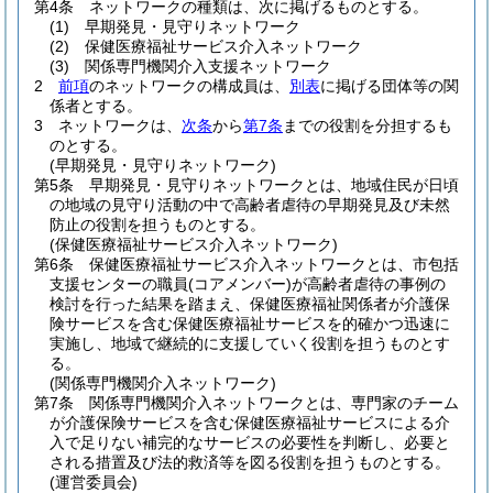
第4条
ネットワークの種類は、次に掲げるものとする。
(1)
早期発見・見守りネットワーク
(2)
保健医療福祉サービス介入ネットワーク
(3)
関係専門機関介入支援ネットワーク
2
前項
のネットワークの構成員は、
別表
に掲げる団体等の関
係者とする。
3
ネットワークは、
次条
から
第7条
までの役割を分担するも
のとする。
(早期発見・見守りネットワーク)
第5条
早期発見・見守りネットワークとは、地域住民が日頃
の地域の見守り活動の中で高齢者虐待の早期発見及び未然
防止の役割を担うものとする。
(保健医療福祉サービス介入ネットワーク)
第6条
保健医療福祉サービス介入ネットワークとは、市包括
支援センターの職員
(コアメンバー)
が高齢者虐待の事例の
検討を行った結果を踏まえ、保健医療福祉関係者が介護保
険サービスを含む保健医療福祉サービスを的確かつ迅速に
実施し、地域で継続的に支援していく役割を担うものとす
る。
(関係専門機関介入ネットワーク)
第7条
関係専門機関介入ネットワークとは、専門家のチーム
が介護保険サービスを含む保健医療福祉サービスによる介
入で足りない補完的なサービスの必要性を判断し、必要と
される措置及び法的救済等を図る役割を担うものとする。
(運営委員会)