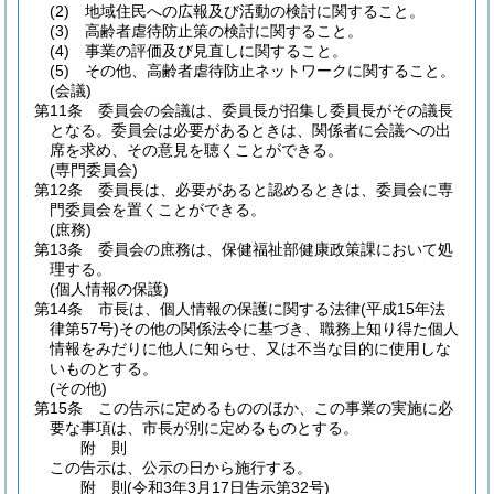
(2)
地域住民への広報及び活動の検討に関すること。
(3)
高齢者虐待防止策の検討に関すること。
(4)
事業の評価及び見直しに関すること。
(5)
その他、高齢者虐待防止ネットワークに関すること。
(会議)
第11条
委員会の会議は、委員長が招集し委員長がその議長
となる。
委員会は必要があるときは、関係者に会議への出
席を求め、その意見を聴くことができる。
(専門委員会)
第12条
委員長は、必要があると認めるときは、委員会に専
門委員会を置くことができる。
(庶務)
第13条
委員会の庶務は、保健福祉部健康政策課において処
理する。
(個人情報の保護)
第14条
市長は、個人情報の保護に関する法律
(平成15年法
律第57号)
その他の関係法令に基づき、職務上知り得た個人
情報をみだりに他人に知らせ、又は不当な目的に使用しな
いものとする。
(その他)
第15条
この告示に定めるもののほか、この事業の実施に必
要な事項は、市長が別に定めるものとする。
附
則
この告示は、公示の日から施行する。
附
則
(令和3年3月17日
告示第32号)