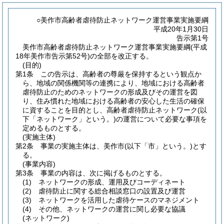
○美作市高齢者虐待防止ネットワーク運営事業実施要綱
平成20年1月30日
告示第1号
美作市高齢者虐待防止ネットワーク運営事業実施要綱(平成
18年美作市告示第52号)の全部を改正する。
(目的)
第1条
この告示は、高齢者の尊厳を保持するという観点か
ら、地域の関係機関等の連携により、地域における高齢者
虐待防止のためのネットワークの形成及びその運営を図
り、住み慣れた地域における高齢者の安心した生活の確保
に資することを目的とし、高齢者虐待防止ネットワーク
(以
下「ネットワーク」という。)
の運営について必要な事項を
定めるものとする。
(実施主体)
第2条
事業の実施主体は、美作市
(以下「市」という。)
とす
る。
(事業内容)
第3条
事業の内容は、次に掲げるものとする。
(1)
ネットワークの形成、運用及びコーディネート
(2)
虐待防止に関する総合相談窓口の設置及び運営
(3)
ネットワークを活用した虐待ケースのマネジメント
(4)
その他、ネットワークの運営に関し必要な協議
(ネットワーク)