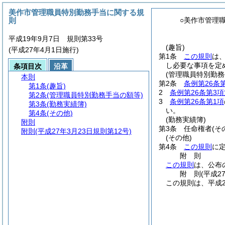
美作市管理職員特別勤務手当に関する規
則
○美作市管理
平成19年9月7日 規則第33号
(趣旨)
(平成27年4月1日施行)
第1条
この規則
は
し必要な事項を定
条項目次
沿革
(管理職員特別勤務
本則
第2条
条例第26条
第1条
(趣旨)
2
条例第26条第3項
第2条
(管理職員特別勤務手当の額等)
3
条例第26条第1項
第3条
(勤務実績簿)
い。
第4条
(その他)
(勤務実績簿)
附則
第3条
任命権者
(そ
附則
(平成27年3月23日規則第12号)
(その他)
第4条
この規則
に
附
則
この規則
は、公布
附
則
(平成2
この規則は、平成2