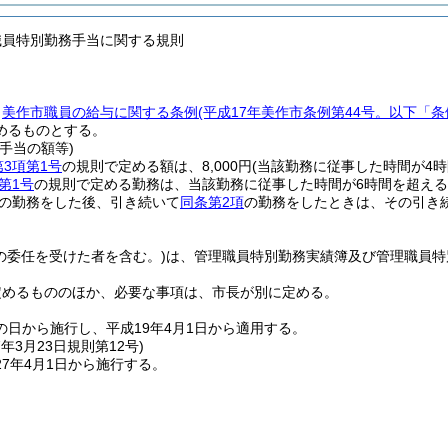
職員特別勤務手当に関する規則
、
美作市職員の給与に関する条例
(平成17年美作市条例第44号。以下「条
めるものとする。
手当の額等)
第3項第1号
の規則で定める額は、8,000円
(当該勤務に従事した時間が4時間
第1号
の規則で定める勤務は、当該勤務に従事した時間が6時間を超え
の勤務をした後、引き続いて
同条第2項
の勤務をしたときは、その引き
の委任を受けた者を含む。)
は、管理職員特別勤務実績簿及び管理職員特
定めるもののほか、必要な事項は、市長が別に定める。
の日から施行し、平成19年4月1日から適用する。
7年3月23日
規則第12号)
7年4月1日から施行する。