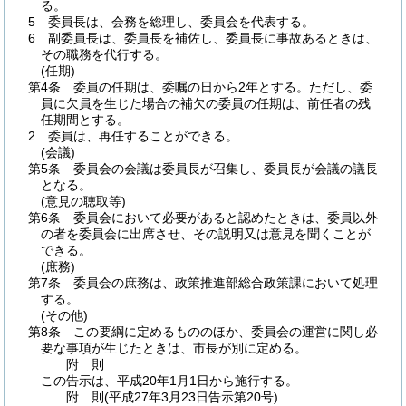
る。
5
委員長は、会務を総理し、委員会を代表する。
6
副委員長は、委員長を補佐し、委員長に事故あるときは、
その職務を代行する。
(任期)
第4条
委員の任期は、委嘱の日から2年とする。
ただし、委
員に欠員を生じた場合の補欠の委員の任期は、前任者の残
任期間とする。
2
委員は、再任することができる。
(会議)
第5条
委員会の会議は委員長が召集し、委員長が会議の議長
となる。
(意見の聴取等)
第6条
委員会において必要があると認めたときは、委員以外
の者を委員会に出席させ、その説明又は意見を聞くことが
できる。
(庶務)
第7条
委員会の庶務は、政策推進部総合政策課において処理
する。
(その他)
第8条
この要綱に定めるもののほか、委員会の運営に関し必
要な事項が生じたときは、市長が別に定める。
附
則
この告示は、平成20年1月1日から施行する。
附
則
(平成27年3月23日
告示第20号)