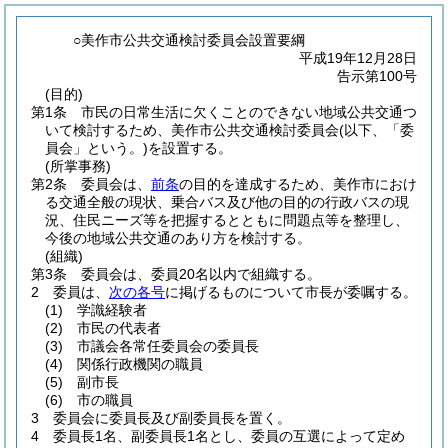
○美作市公共交通検討委員会設置要綱
平成19年12月28日
告示第100号
(目的)
第1条
市民の日常生活に欠くことのできない地域公共交通つ
いて検討するため、美作市公共交通検討委員会
(以下、「委
員会」という。)
を設置する。
(所掌事務)
第2条
委員会は、
前条
の目的を達成するため、美作市におけ
る交通全般の現状、乗合バス及び他の目的の行政バスの現
況、住民ニーズ等を把握するとともに問題点等を整理し、
今後の地域公共交通のあり方を検討する。
(組織)
第3条
委員会は、委員20名以内で組織する。
2
委員は、
次の各号
に掲げるものについて市長が委嘱する。
(1)
学識経験者
(2)
市民の代表者
(3)
市議会各常任委員会の委員長
(4)
関係行政機関の職員
(5)
副市長
(6)
市の職員
3
委員会に委員長及び副委員長を置く。
4
委員長1名、副委員長1名とし、委員の互選によって定め