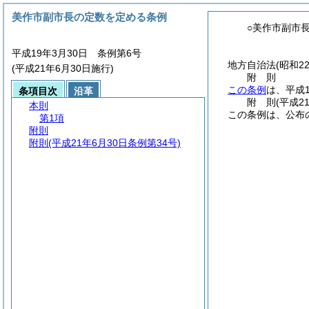
美作市副市長の定数を定める条例
○美作市副市
平成19年3月30日 条例第6号
地方自治法
(昭和2
(平成21年6月30日施行)
附
則
この条例
は、平成
条項目次
沿革
附
則
(平成2
本則
この条例は、公布
第1項
附則
附則
(平成21年6月30日条例第34号)