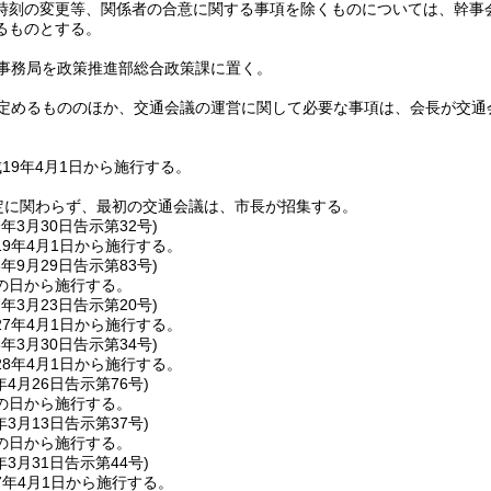
時刻の変更等、関係者の合意に関する事項を除くものについては、幹事
るものとする。
事務局を政策推進部総合政策課に置く。
定めるもののほか、交通会議の運営に関して必要な事項は、会長が交通
19年4月1日から施行する。
定に関わらず、最初の交通会議は、市長が招集する。
9年3月30日
告示第32号)
9年4月1日から施行する。
6年9月29日
告示第83号)
の日から施行する。
7年3月23日
告示第20号)
7年4月1日から施行する。
8年3月30日
告示第34号)
8年4月1日から施行する。
年4月26日
告示第76号)
の日から施行する。
年3月13日
告示第37号)
の日から施行する。
年3月31日
告示第44号)
7年4月1日から施行する。