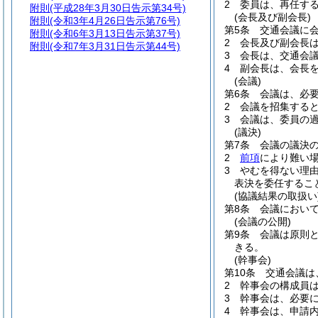
2
委員は、再任す
附則
(平成28年3月30日告示第34号)
(会長及び副会長)
附則
(令和3年4月26日告示第76号)
第5条
交通会議に会
附則
(令和6年3月13日告示第37号)
2
会長及び副会長
附則
(令和7年3月31日告示第44号)
3
会長は、交通会
4
副会長は、会長
(会議)
第6条
会議は、必
2
会議を招集する
3
会議は、委員の
(議決)
第7条
会議の議決
2
前項
により難い
3
やむを得ない理
表決を委任するこ
(協議結果の取扱い
第8条
会議におい
(会議の公開)
第9条
会議は原則
きる。
(幹事会)
第10条
交通会議は
2
幹事会の構成員
3
幹事会は、必要
4
幹事会は、申請