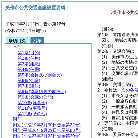
美作市公共交通会議設置要綱
○美作市公共
平成19年3月12日 告示第16号
(目的)
(令和7年4月1日施行)
第1条
道路運送法
(
図り、地域の実情
条項目次
沿革
(任務)
本則
第2条
交通会議は
第1条
(目的)
(1)
美作市の生活
第2条
(任務)
(2)
地域の実情に
第3条
(組織)
(3)
公共交通空白
第4条
(任期)
(4)
交通会議の運
第5条
(会長及び副会長)
(組織)
第6条
(会議)
第3条
交通会議は、
第7条
(議決)
2
委員は、
次の各
第8条
(協議結果の取扱い)
(1)
市長又はその
第9条
(会議の公開)
(2)
一般旅客自動
第10条
(幹事会)
(3)
一般旅客自動
第11条
(事務局)
(4)
住民又は利用
第12条
(その他)
(5)
自家用有償旅
附則
3
専門員は、中国
附則
(平成19年3月30日告示第32号)
(任期)
附則
(平成26年9月29日告示第83号)
第4条
委員の任期
附則
(平成27年3月23日告示第20号)