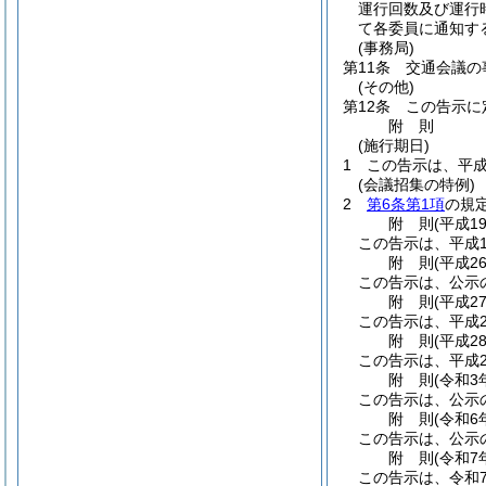
運行回数及び運行
て各委員に通知す
(事務局)
第11条
交通会議の
(その他)
第12条
この告示に
附
則
(施行期日)
1
この告示は、平成
(会議招集の特例)
2
第6条第1項
の規
附
則
(平成1
この告示は、平成1
附
則
(平成2
この告示は、公示
附
則
(平成2
この告示は、平成2
附
則
(平成2
この告示は、平成2
附
則
(令和3
この告示は、公示
附
則
(令和6
この告示は、公示
附
則
(令和7
この告示は、令和