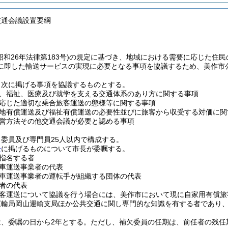
交通会議設置要綱
昭和26年法律第183号)
の規定に基づき、地域における需要に応じた住民
に即した輸送サービスの実現に必要となる事項を協議するため、美作市
、次に掲げる事項を協議するものとする。
、福祉、医療及び就学を支える交通体系のあり方に関する事項
応じた適切な乗合旅客運送の態様等に関する事項
地有償運送及び福祉有償運送の必要性並びに旅客から収受する対価に関
営方法その他交通会議が必要と認める事項
委員及び専門員25人以内で構成する。
号
に掲げるものについて市長が委嘱する。
指名する者
車運送事業者の代表
車運送事業者の運転手が組織する団体の代表
者の代表
客運送について協議を行う場合には、美作市において現に自家用有償旅
運輸局岡山運輸支局ほか公共交通に関し専門的な知識を有する者であり
は、委嘱の日から2年とする。
ただし、補欠委員の任期は、前任者の残任