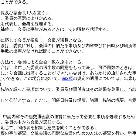
ることができる。
長及び副会長1人を置く。
は、委員の互選により定める。
議を代表し、会務を総理する。
を補佐し、会長に事故があるときは、その職務を代理する。
要に応じて会長が招集し、会長が議長となる。
ときは、委員に対し、会議の目的たる事項及び内容並びに日時及び場所
過半数の出席がなければ開くことができない。
の方法は、委員による全会一致を原則とする。
場合は、出席した委員の過半数の同意をもって決し、可否同数のときは
由により会議に出席することができない委員は、あらかじめ通知された
とができる。
この場合において、
前2項
の規定の適用については、出席
)
て協議が調った事項について、委員及び関係者はその結果を尊重し、当
として公開とする。
ただし、開催日時及び場所、議題、協議の概要、合
、申請内容その他交通会議の運営に当たって必要な事項を処理するため
は、委員の中から会長が選任する。
に応じて、関係者を招集し意見を聞くことができる。
内容の事前審査、交通会議の円滑な運営のための方法の審査を行い、幹