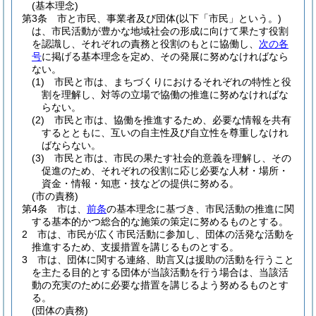
(基本理念)
第3条
市と市民、事業者及び団体
(以下「市民」という。)
は、市民活動が豊かな地域社会の形成に向けて果たす役割
を認識し、それぞれの責務と役割のもとに協働し、
次の各
号
に掲げる基本理念を定め、その発展に努めなければなら
ない。
(1)
市民と市は、まちづくりにおけるそれぞれの特性と役
割を理解し、対等の立場で協働の推進に努めなければな
らない。
(2)
市民と市は、協働を推進するため、必要な情報を共有
するとともに、互いの自主性及び自立性を尊重しなけれ
ばならない。
(3)
市民と市は、市民の果たす社会的意義を理解し、その
促進のため、それぞれの役割に応じ必要な人材・場所・
資金・情報・知恵・技などの提供に努める。
(市の責務)
第4条
市は、
前条
の基本理念に基づき、市民活動の推進に関
する基本的かつ総合的な施策の策定に努めるものとする。
2
市は、市民が広く市民活動に参加し、団体の活発な活動を
推進するため、支援措置を講じるものとする。
3
市は、団体に関する連絡、助言又は援助の活動を行うこと
を主たる目的とする団体が当該活動を行う場合は、当該活
動の充実のために必要な措置を講じるよう努めるものとす
る。
(団体の責務)