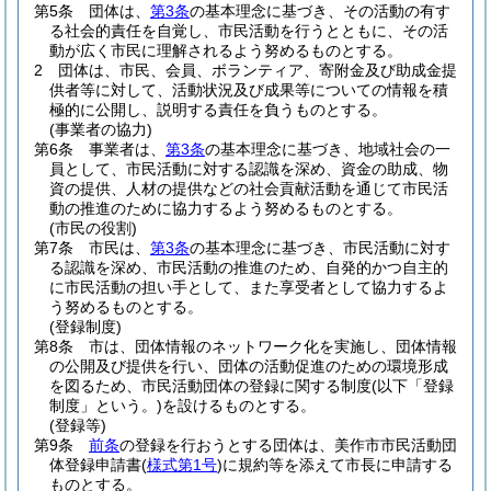
第5条
団体は、
第3条
の基本理念に基づき、その活動の有す
る社会的責任を自覚し、市民活動を行うとともに、その活
動が広く市民に理解されるよう努めるものとする。
2
団体は、市民、会員、ボランティア、寄附金及び助成金提
供者等に対して、活動状況及び成果等についての情報を積
極的に公開し、説明する責任を負うものとする。
(事業者の協力)
第6条
事業者は、
第3条
の基本理念に基づき、地域社会の一
員として、市民活動に対する認識を深め、資金の助成、物
資の提供、人材の提供などの社会貢献活動を通じて市民活
動の推進のために協力するよう努めるものとする。
(市民の役割)
第7条
市民は、
第3条
の基本理念に基づき、市民活動に対す
る認識を深め、市民活動の推進のため、自発的かつ自主的
に市民活動の担い手として、また享受者として協力するよ
う努めるものとする。
(登録制度)
第8条
市は、団体情報のネットワーク化を実施し、団体情報
の公開及び提供を行い、団体の活動促進のための環境形成
を図るため、市民活動団体の登録に関する制度
(以下「登録
制度」という。)
を設けるものとする。
(登録等)
第9条
前条
の登録を行おうとする団体は、美作市市民活動団
体登録申請書
(
様式第1号
)
に規約等を添えて市長に申請する
ものとする。