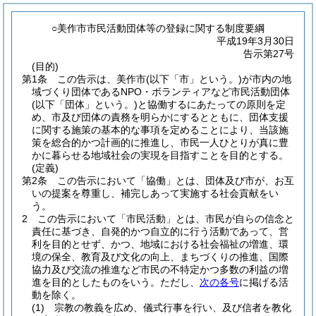
○美作市市民活動団体等の登録に関する制度要綱
平成19年3月30日
告示第27号
(目的)
第1条
この告示は、美作市
(以下「市」という。)
が市内の地
域づくり団体であるNPO・ボランティアなど市民活動団体
(以下「団体」という。)
と協働するにあたっての原則を定
め、市及び団体の責務を明らかにするとともに、団体支援
に関する施策の基本的な事項を定めることにより、当該施
策を総合的かつ計画的に推進し、市民一人ひとりが真に豊
かに暮らせる地域社会の実現を目指すことを目的とする。
(定義)
第2条
この告示において「協働」とは、団体及び市が、お互
いの提案を尊重し、補完しあって実施する社会貢献をい
う。
2
この告示において「市民活動」とは、市民が自らの信念と
責任に基づき、自発的かつ自立的に行う活動であって、営
利を目的とせず、かつ、地域における社会福祉の増進、環
境の保全、教育及び文化の向上、まちづくりの推進、国際
協力及び交流の推進など市民の不特定かつ多数の利益の増
進を目的としたものをいう。
ただし、
次の各号
に掲げる活
動を除く。
(1)
宗教の教義を広め、儀式行事を行い、及び信者を教化