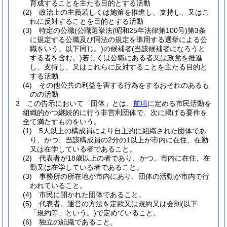
育成することを主たる目的とする活動
(2)
政治上の主義若しくは施策を推進し、支持し、又はこ
れに反対することを目的とする活動
(3)
特定の公職
(公職選挙法
(昭和25年法律第100号)
第3条
に規定する公職及び同法の規定を準用する選挙による公
職をいう。以下同じ。)
の候補者
(当該候補者になろうと
する者を含む。)
若しくは公職にある者又は政党を推進
し、支持し、又はこれらに反対することを主たる目的と
する活動
(4)
その他公共の利益を害する行為をするおそれのあるも
のの活動
3
この告示において「団体」とは、
前項
に定める市民活動を
組織的かつ継続的に行う非営利団体で、次に掲げる要件を
全て満たすものをいう。
(1)
5人以上の構成員により自主的に組織された団体であ
り、かつ、当該構成員の2分の1以上が市内に在住、在勤
又は在学している者であること。
(2)
代表者が18歳以上の者であり、かつ、市内に在住、在
勤又は在学している者であること。
(3)
事務所の所在地が市内にあり、団体の活動が市内で行
われていること。
(4)
市民に開かれた団体であること。
(5)
代表者、運営の方法を定款又は規約又は会則
(以下
「規約等」という。)
で定めていること。
(6)
独立の組織であること。