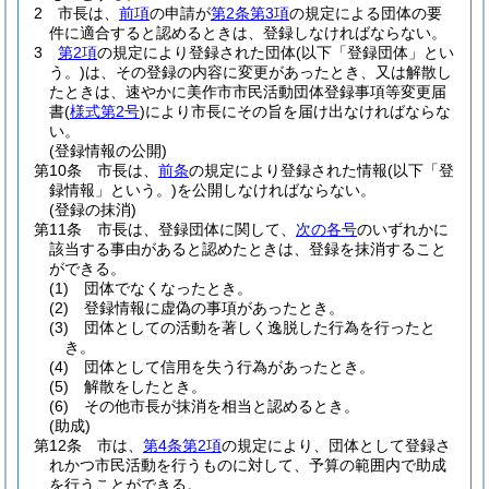
2
市長は、
前項
の申請が
第2条第3項
の規定による団体の要
件に適合すると認めるときは、登録しなければならない。
3
第2項
の規定により登録された団体
(以下「登録団体」とい
う。)
は、その登録の内容に変更があったとき、又は解散し
たときは、速やかに美作市市民活動団体登録事項等変更届
書
(
様式第2号
)
により市長にその旨を届け出なければならな
い。
(登録情報の公開)
第10条
市長は、
前条
の規定により登録された情報
(以下「登
録情報」という。)
を公開しなければならない。
(登録の抹消)
第11条
市長は、登録団体に関して、
次の各号
のいずれかに
該当する事由があると認めたときは、登録を抹消すること
ができる。
(1)
団体でなくなったとき。
(2)
登録情報に虚偽の事項があったとき。
(3)
団体としての活動を著しく逸脱した行為を行ったと
き。
(4)
団体として信用を失う行為があったとき。
(5)
解散をしたとき。
(6)
その他市長が抹消を相当と認めるとき。
(助成)
第12条
市は、
第4条第2項
の規定により、団体として登録さ
れかつ市民活動を行うものに対して、予算の範囲内で助成
を行うことができる。