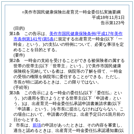
○美作市国民健康保険出産育児一時金委任払実施要綱
平成18年11月1日
告示第123号
(目的)
第1条
この告示は、
美作市国民健康保険条例
(平成17年美作
市条例第141号)
第5条
に規定する出産育児一時金
(以下「一
時金」という。)
の支払いの特例について、必要な事項を定
めることを目的とする。
(要件)
第2条
一時金の支給を受けることができる被保険者の属する
世帯の世帯主
(以下「世帯主」という。)
で美作市国民健康
保険税を完納している者は、病院等の了解を得て、一時金
の受領の権限を病院等に委任することができる。
ただし、
市長が特に認めるときは、この限りではない。
(手続等)
第3条
この告示による一時金の委任払
(以下「委任払」とい
う。)
の適用を受けようとする世帯主
(以下「申請者」とい
う。)
は、出産育児一時金委任払承認申請書兼請求書
(以下
「申請書」という。)
を市長に提出しなければならない。
こ
の場合において、申請書の受付は、出産予定日の1箇月前の
日からとする。
2
市長は、
前項
の申請があったときは、その内容を審査し、
適当と認めるときは、出産育児一時金委任払承認通知書
(以