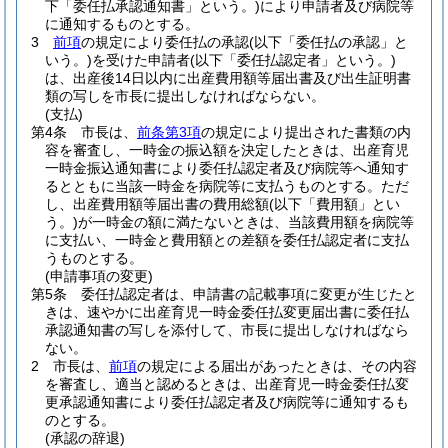
下「委任払承認通知書」という。)
により申請者及び病院等
に通知するものとする。
3
前項
の規定により委任払の承認
(以下「委任払の承認」と
いう。)
を受けた申請者
(以下「委任払認定者」という。)
は、出産後14日以内に出産費用額等届出書及び出生証明書
類の写しを市長に提出しなければならない。
(支払)
第4条
市長は、
前条第3項
の規定により提出された書類の内
容を審査し、一時金の振込額を決定したときは、出産育児
一時金振込通知書により委任払認定者及び病院等へ通知す
るとともに当該一時金を病院等に支払うものとする。
ただ
し、出産費用額等届出書の費用総額
(以下「費用額」とい
う。)
が一時金の額に満たないときは、当該費用額を病院等
に支払い、一時金と費用額との差額を委任払認定者に支払
うものとする。
(申請事項の変更)
第5条
委任払認定者は、申請書の記載事項に変更が生じたと
きは、速やかに出産育児一時金委任払変更届出書に委任払
承認通知書の写しを添付して、市長に提出しなければなら
ない。
2
市長は、
前項
の規定による届出があったときは、その内容
を審査し、適当と認めるときは、出産育児一時金委任払変
更承認通知書により委任払認定者及び病院等に通知するも
のとする。
(承認の辞退)