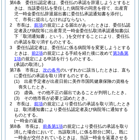
第6条
委任払認定者は、委任払の承認を辞退しようとすると
きは、当該委任払を受任した病院等の同意を得て、出産育
児一時金委任払辞退届出書に委任払承認通知書を添付し
て、市長に提出しなければならない。
2
市長は、
前項
の規定による届出があったときは、委任払認
定者及び病院等に出産育児一時金委任払取消承認通知書
(以
下「取消通知書」という。)
を交付することにより、委任払
の承認を取り消すものとする。
3
委任払認定者は、委任払に係る病院等を変更しようとする
ときは、
前2項
の規定による手続を経た後に改めて
第3条第
1項
の規定による申請を行うものとする。
(承認の取消し)
第7条
市長は、
次の各号
のいずれかに該当したときは、直ち
に委任払の承認を取り消すものとする。
(1)
出産予定者が出産日前に美作市国民健康保険の資格を
喪失したとき。
(2)
虚偽、その他不正の届出であることが判明したとき。
(3)
その他市長が必要と認めたとき。
2
市長は、
前項
の規定により委任払の承認を取り消したとき
は、取消通知書により委任払認定者及び病院等に通知する
ものとする。
(一時金の返還)
第8条
市長は、
前条第1項
の規定により委任払の承認を取り
消した場合において、当該取消しに係る部分に関し、既に
一時金が交付されているときは、当該一時金を返還させる