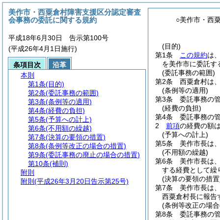
美作市・西粟倉村障害支援区分認定審査
会事務の委託に関する規約
○美作市・西
平成18年6月30日 告示第100号
(目的)
(平成26年4月1日施行)
第1条
この規約
は
を美作市に委託す
条項目次
沿革
(委託事務の範囲)
本則
第2条
西粟倉村は
第1条
(目的)
(条例等の適用)
第2条
(委託事務の範囲)
第3条
委託事務の
第3条
(条例等の適用)
(経費の負担)
第4条
(経費の負担)
第4条
委託事務の
第5条
(予算への計上)
2
前項
の経費の額
第6条
(不用額の繰越)
(予算への計上)
第7条
(決算の要領の措置)
第5条
美作市長は
第8条
(条例等改正の場合の措置)
(不用額の繰越)
第9条
(委託事務の廃止の場合の措置)
第6条
美作市長は
第10条
(補則)
する経費として繰
附則
(決算の要領の措置
附則
(平成26年3月20日告示第25号)
第7条
美作市長は
西粟倉村長に報告
(条例等改正の場合
第8条
委託事務の