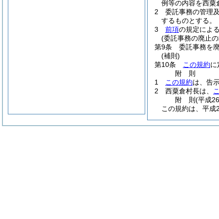
例等の内容を西粟
2
委託事務の管理
するものとする。
3
前項
の規定によ
(委託事務の廃止の
第9条
委託事務を
(補則)
第10条
この規約
に
附
則
1
この規約
は、告
2
西粟倉村長は、
附
則
(平成2
この規約は、平成2