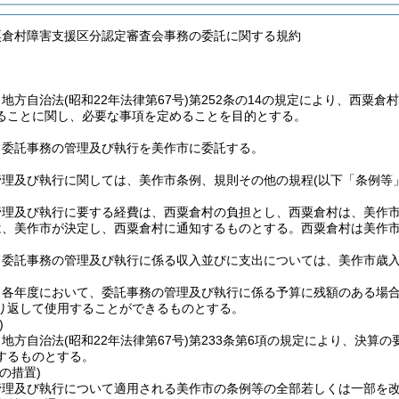
粟倉村障害支援区分認定審査会事務の委託に関する規約
、地方自治法
(昭和22年法律第67号)
第252条の14の規定により、西粟
ることに関し、必要な事項を定めることを目的とする。
、委託事務の管理及び執行を美作市に委託する。
管理及び執行に関しては、美作市条例、規則その他の規程
(以下「条例等
管理及び執行に要する経費は、西粟倉村の負担とし、西粟倉村は、美作
は、美作市が決定し、西粟倉村に通知するものとする。
西粟倉村は美作
、委託事務の管理及び執行に係る収入並びに支出については、美作市歳
、各年度において、委託事務の管理及び執行に係る予算に残額のある場
り返して使用することができるものとする。
)
、地方自治法
(昭和22年法律第67号)
第233条第6項の規定により、決算
するものとする。
の措置)
管理及び執行について適用される美作市の条例等の全部若しくは一部を