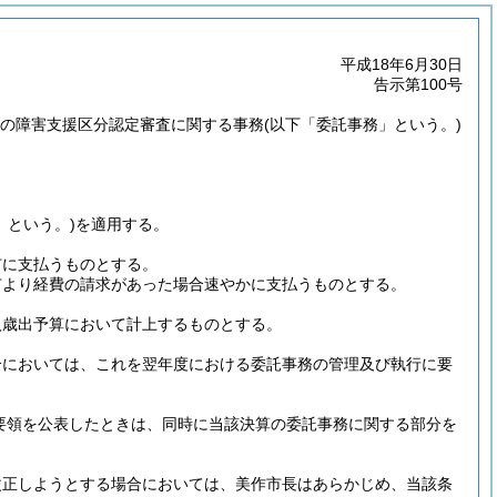
平成18年6月30日
告示第100号
倉村の障害支援区分認定審査に関する事務
(以下「委託事務」という。)
」という。)
を適用する。
市に支払うものとする。
市より経費の請求があった場合速やかに支払うものとする。
入歳出予算において計上するものとする。
合においては、これを翌年度における委託事務の管理及び執行に要
の要領を公表したときは、同時に当該決算の委託事務に関する部分を
改正しようとする場合においては、美作市長はあらかじめ、当該条