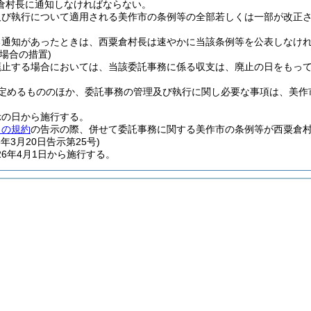
倉村長に通知しなければならない。
及び執行について適用される美作市の条例等の全部若しくは一部が改正
る通知があったときは、西粟倉村長は速やかに当該条例等を公表しなけ
場合の措置)
廃止する場合においては、当該委託事務に係る収支は、廃止の日をもっ
定めるもののほか、委託事務の管理及び執行に関し必要な事項は、美作
示の日から施行する。
この規約
の告示の際、併せて委託事務に関する美作市の条例等が西粟倉
6年3月20日
告示第25号)
6年4月1日から施行する。