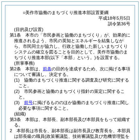
○美作市協働のまちづくり推進本部設置要綱
平成18年5月5日
訓令第36号
(目的及び設置)
第1条
本市の「市民参画と協働のまちづくり」が、効果的に
推進されるよう、市民の英知とエネルギーを結集しなが
ら、市民同士が協力し、行政と協働した新しいまちづくり
システムの確立を図ることを目的として、美作市協働のま
ちづくり推進本部
(以下「本部」という。)
を設置する。
(所掌事務)
第2条
本部は、
前条
の目的を達成するため、次に掲げる事項
について審議し、決定する。
(1)
協働のまちづくり推進に関する調査及び研究に関する
こと。
(2)
市民参画と協働のまちづくり指針の策定に関するこ
と。
(3)
前号
に掲げるもののほか協働のまちづくり推進に関し
必要な事項に関すること。
(組織)
第3条
本部は、本部長、副本部長及び本部員をもって組織す
る。
2
本部長は市長を、副本部長は副市長及び教育長を、本部員
は部長級の職員
(政策審議監、技術審議監及び危機管理監を