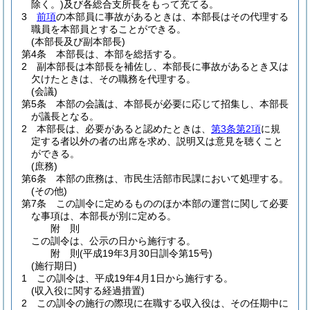
除く。)
及び各総合支所長をもって充てる。
3
前項
の本部員に事故があるときは、本部長はその代理する
職員を本部員とすることができる。
(本部長及び副本部長)
第4条
本部長は、本部を総括する。
2
副本部長は本部長を補佐し、本部長に事故があるとき又は
欠けたときは、その職務を代理する。
(会議)
第5条
本部の会議は、本部長が必要に応じて招集し、本部長
が議長となる。
2
本部長は、必要があると認めたときは、
第3条第2項
に規
定する者以外の者の出席を求め、説明又は意見を聴くこと
ができる。
(庶務)
第6条
本部の庶務は、市民生活部市民課において処理する。
(その他)
第7条
この訓令に定めるもののほか本部の運営に関して必要
な事項は、本部長が別に定める。
附
則
この訓令は、公示の日から施行する。
附
則
(平成19年3月30日
訓令第15号)
(施行期日)
1
この訓令は、平成19年4月1日から施行する。
(収入役に関する経過措置)
2
この訓令の施行の際現に在職する収入役は、その任期中に