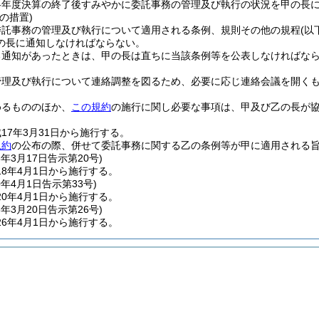
各年度決算の終了後すみやかに委託事務の管理及び執行の状況を甲の長
の措置)
委託事務の管理及び執行について適用される条例、規則その他の規程
(以
の長に通知しなければならない。
る通知があったときは、甲の長は直ちに当該条例等を公表しなければな
管理及び執行について連絡調整を図るため、必要に応じ連絡会議を開く
めるもののほか、
この規約
の施行に関し必要な事項は、甲及び乙の長が
17年3月31日から施行する。
規約
の公布の際、併せて委託事務に関する乙の条例等が甲に適用される
8年3月17日
告示第20号)
8年4月1日から施行する。
0年4月1日
告示第33号)
0年4月1日から施行する。
6年3月20日
告示第26号)
6年4月1日から施行する。