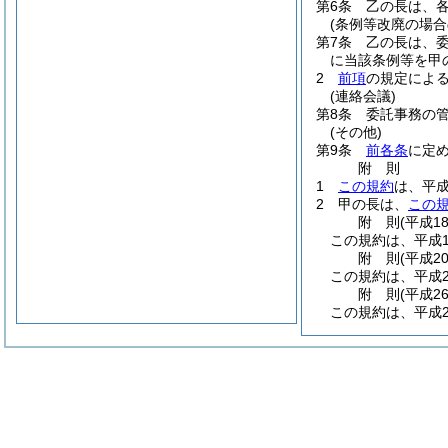
第6条
乙の長は、
(条例等改廃の場合
第7条
乙の長は、
に当該条例等を甲
2
前項
の規定によ
(連絡会議)
第8条
委託事務の
(その他)
第9条
前各条
に定
附
則
1
この規約
は、平成
2
甲の長は、
この
附
則
(平成1
この規約は、平成1
附
則
(平成2
この規約は、平成2
附
則
(平成2
この規約は、平成2