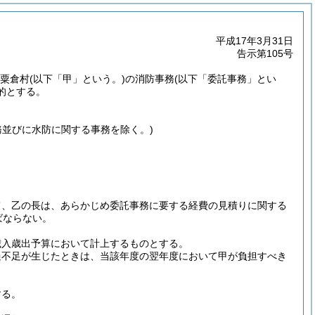
平成17年3月31日
告示第105号
西粟倉村
(以下「甲」という。)
の消防事務
(以下「委託事務」とい
的とする。
務並びに水防に関する事務を除く。)
て、乙の長は、あらかじめ委託事務に要する経費の見積りに関する
ばならない。
歳入歳出予算において計上するものとする。
過不足が生じたときは、当該年度の翌年度において甲が負担すべき
する。