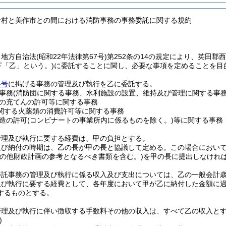
倉村と美作市との間における消防事務の事務委託に関する規約
、地方自治法
(昭和22年法律第67号)
第252条の14の規定により、英田郡
下「乙」という。)
に委託することに関し、必要な事項を定めることを目
各号
に掲げる事務の管理及び執行を乙に委託する。
事務
(消防団に関する事務、水利施設の設置、維持及び管理に関する事
の充てんの許可等に関する事務
関する火薬類の消費許可等に関する事務
造の許可
(コンビナートの事業所内に係るものを除く。)
等に関する事務
管理及び執行に要する経費は、甲の負担とする。
及び納付の時期は、乙の長が甲の長と協議して定める。
この場合におい
その他財政計画の参考となるべき書類を含む。)
を甲の長に提出しなけれ
委託事務の管理及び執行に係る収入及び支出については、乙の一般会計
及び執行に要する経費として、各年度において甲が乙に納付した金額に
するものとする。
管理及び執行に伴い徴収する手数料その他の収入は、すべて乙の収入と
)