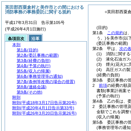
英田郡西粟倉村と美作市との間における
消防事務の事務委託に関する規約
○英田郡西粟
平成17年3月31日 告示第105号
(目的)
(平成26年4月1日施行)
第1条
この規約
は
う。)
を美作市
(以
条項目次
沿革
(委託事務の範囲)
本則
第2条
甲は、
次の
第1条
(目的)
(1)
消防に関する
第2条
(委託事務の範囲)
(2)
液化石油ガス
第3条
(経費の負担)
(3)
煙火
(花火)
に
第4条
(予算の執行)
(4)
高圧ガスの製
第5条
(収入の帰属)
(経費の負担)
第6条
(事務管理等の通知)
第3条
委託事務の
第7条
(条例等改廃の場合の措置)
2
前項
の経費の額
第8条
(連絡会議)
書類
(事業計画案
第9条
(その他)
(予算の執行)
附則
第4条
乙の長は、
附則
(平成18年3月17日告示第20号)
2
委託事務の管理
附則
(平成20年4月1日告示第33号)
金額でこれを調整
附則
(平成26年3月20日告示第26号)
(収入の帰属)
第5条
委託事務の
(事務管理等の通知