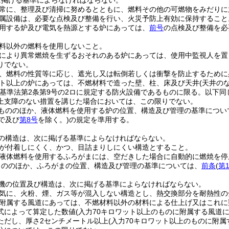
に掲げる基準によらなければならない。
常に、整理及び清掃に努めるとともに、燃料その他の可燃物をみだりに
属設備は、必要な点検及び整備を行い、火災予防上有効に保持すること
用する炉及び電気を熱源とする炉にあっては、
前号
の点検及び整備を必
料以外の燃料を使用しないこと。
により異常燃焼を生ずるおそれのある炉にあっては、使用中監視人を置
りでない。
、燃料の性質等に応じ、遮光し又は転倒若しくは衝撃を防止するために
ット以上の炉にあっては、不燃材料で造った壁、柱、床及び天井
(天井の
築基準法第2条第9号の2ロに規定する防火設備であるものに限る。以下同
上支障のない措置を講じた場合においては、この限りでない。
もののほか、液体燃料を使用する炉の位置、構造及び管理の基準につい
で及び
第8号
を除く。)
の規定を準用する。
の構造は、次に掲げる基準によらなければならない。
が付着しにくく、かつ、目詰まりしにくい構造とすること。
液体燃料を使用するふろがまには、空だきした場合に自動的に燃焼を停
もののほか、ふろがまの位置、構造及び管理の基準については、
前条
(
第
機の位置及び構造は、次に掲げる基準によらなければならない。
気に、火粉、煙、ガス等が混入しない構造とし、熱交換部分を耐熱性の
附属する風道にあっては、不燃材料以外の材料による仕上げ又はこれに
式によって算定した数値
(入力70キロワット以上のものに附属する風道に
ただし、厚さ2センチメートル以上
(入力70キロワット以上のものに附属