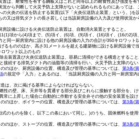
装置は、耐食性を有する鋼板又はこれと同等以上の耐食性及び強度を有
状況から判断して火災予防上支障がないと認められるものにあっては、
への火炎の伝送を防止する装置
(以下「火炎伝送防止装置」という。)
を
もの又は排気ダクトの長さ若しくは当該厨房設備の入力及び使用状況か
。
厨房設備に設ける火炎伝送防止装置は、自動消火装置とすること。
1
(1)
項から
(4)
項まで、
(5)
項イ、
(6)
項、
(9)
項イ、
(16)
項イ、
(16の2)
項
力と同一厨房室内に設ける他の厨房設備の入力の合計が350キロワット
げるもののほか、高さ31メートルを超える建築物に設ける厨房設備で
0キロワット以上のもの
除去装置及び火炎伝送防止装置は、容易に清掃ができる構造とすること
と接続する排気ダクト内の油脂等の清掃を行い、火災予防上支障のない
もののほか、厨房設備の位置、構造及び管理の基準については、
第3条
(
第
項
の規定中「入力」とあるのは、「当該厨房設備の入力と同一厨房室内
構造は、次に掲げる基準によらなければならない。
燃性の壁、床、天井等を貫通する部分及びこれらに接触する部分を、け
異常に上昇した場合に自動的に作動する安全弁その他の安全装置を設け
もののほか、ボイラーの位置、構造及び管理の基準については、
第3条
(
第
移動式のものを除く。以下この条において同じ。)
のうち、固体燃料を使用
もののほか、ストーブの位置、構造及び管理の基準については、
第3条
(
第