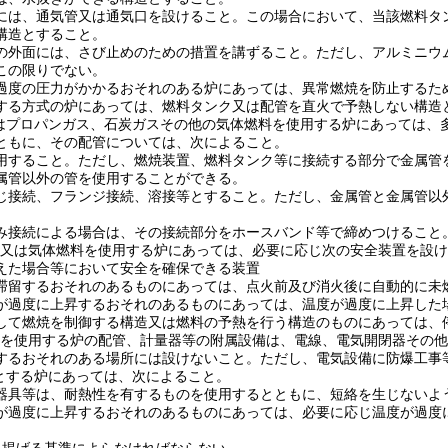
には、通気管又は通気口を設けること。
この場合において、当該燃料タ
構造とすること。
の外面には、さび止めのための措置を講ずること。
ただし、アルミニウ
この限りでない。
過度の圧力がかかるおそれのある炉にあっては、異常燃焼を防止するた
する方式の炉にあっては、燃料タンク又は配管を直火で予熱しない構造
はプロパンガス、石炭ガスその他の気体燃料を使用する炉にあっては、
ともに、その配管については、次によること。
用すること。
ただし、燃焼装置、燃料タンク等に接続する部分で金属管
属管以外の管を使用することができる。
じ接続、フランジ接続、溶接等とすること。
ただし、金属管と金属管以
み接続による場合は、その接続部分をホースバンド等で締めつけること
又は気体燃料を使用する炉にあっては、必要に応じ次の安全装置を設け
えた場合等において安全を確保できる装置
滞留するおそれのあるものにあっては、点火前及び消火後に自動的に未
が過度に上昇するおそれのあるものにあっては、温度が過度に上昇した
して燃焼を制御する構造又は燃料の予熱を行う構造のものにあっては、
を使用する炉の配管、計量器等の附属設備は、電線、電気開閉器その他
するおそれのある場所には設けないこと。
ただし、電気設備に防爆工事
とする炉にあっては、次によること。
器具等は、耐熱性を有するものを使用するとともに、短絡を生じないよ
が過度に上昇するおそれのあるものにあっては、必要に応じ温度が過度