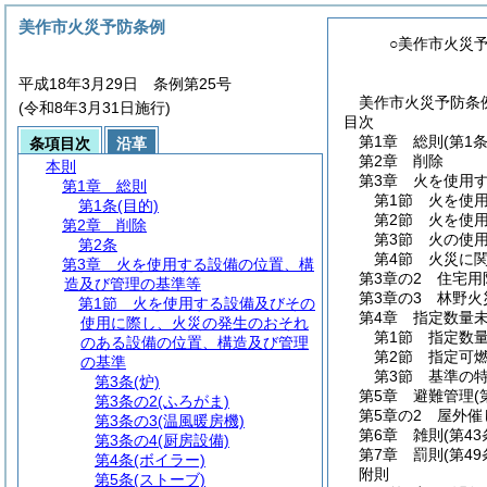
美作市火災予防条例
○美作市火災
平成18年3月29日 条例第25号
美作市火災予防条例
(令和8年3月31日施行)
目次
第1章
総則
(第1条
条項目次
沿革
第2章
削除
本則
第3章
火を使用
第1章
総則
第1節
火を使
第1条
(目的)
第2節
火を使
第2章
削除
第3節
火の使
第2条
第4節
火災に
第3章
火を使用する設備の位置、構
第3章の2
住宅用
造及び管理の基準等
第3章の3
林野火
第1節
火を使用する設備及びその
第4章
指定数量
使用に際し、火災の発生のおそれ
第1節
指定数
のある設備の位置、構造及び管理
第2節
指定可
の基準
第3節
基準の
第3条
(炉)
第5章
避難管理
(
第3条の2
(ふろがま)
第5章の2
屋外催
第3条の3
(温風暖房機)
第6章
雑則
(第4
第3条の4
(厨房設備)
第7章
罰則
(第4
第4条
(ボイラー)
附則
第5条
(ストーブ)