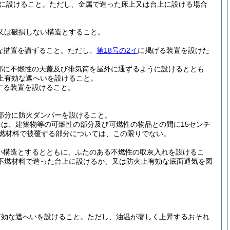
に設けること。
ただし、金属で造った床上又は台上に設ける場合
又は破損しない構造とすること。
な措置を講ずること。
ただし、
第18号の2イ
に掲げる装置を設けた
部に不燃性の天蓋及び排気筒を屋外に通ずるように設けるととも
上有効な遮へいを設けること。
する装置を設けること。
部分に防火ダンパーを設けること。
は、建築物等の可燃性の部分及び可燃性の物品との間に15センチ
不燃材料で被覆する部分については、この限りでない。
い構造とするとともに、ふたのある不燃性の取灰入れを設けるこ
不燃材料で造った台上に設けるか、又は防火上有効な底面通気を図
有効な遮へいを設けること。
ただし、油温が著しく上昇するおそれ