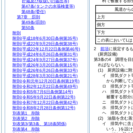
料で被覆する部
貯蔵及び取扱いの届出等)
第47条
(タンクの水張検査等)
風道から
第48条
(委任)
第7章
罰則
上方
第49条
(罰則)
側方
第50条
下方
附則
附則
(平成18年6月30日条例第35号)
この表においてL
附則
(平成22年9月29日条例第38号)
2
前項
に規定する
附則
(平成22年12月22日条例第46号)
(厨房設備)
附則
(平成24年6月26日条例第31号)
第3条の4
調理を目
附則
(平成24年9月27日条例第37号)
ればならない。
附則
(平成26年3月20日条例第15号)
(1)
厨房設備に附
附則
(平成26年6月26日条例第33号)
イ
排気ダクト
附則
(平成28年3月30日条例第21号)
から判断して
附則
(令和元年12月20日条例第19号)
ロ
排気ダクト
附則
(令和2年12月22日条例第49号)
ハ
排気ダクト
附則
(令和5年7月6日条例第14号)
被覆する部分
附則
(令和5年9月22日条例第22号)
ニ
排気ダクト
附則
(令和7年12月22日条例第42号)
ホ
排気ダクト
附則
(令和8年2月28日条例第12号)
ヘ
排気ダクト
別表第1
削除
(2)
油脂を含む蒸
別表第2
削除
イ
排気中に含
別表第3
(第3条、第18条関係)
いう。)
を設け
別表第4
削除