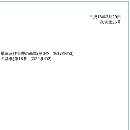
平成18年3月29日
条例第25号
、構造及び管理の基準
(第3条―第17条の3)
いの基準
(第18条―第22条の2)