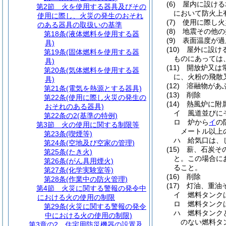
(6)
屋内に設ける
第2節
火を使用する器具及びその
において防火上
使用に際し、火災の発生のおそれ
(7)
使用に際し火
のある器具の取扱いの基準
(8)
地震その他の
第18条
(液体燃料を使用する器
(9)
表面温度が過
具)
(10)
屋外に設け
第19条
(固体燃料を使用する器
ものにあっては
具)
(11)
開放炉又は
第20条
(気体燃料を使用する器
に、火粉の飛散
具)
(12)
溶融物があ
第21条
(電気を熱源とする器具)
(13)
削除
第22条
(使用に際し火災の発生の
(14)
熱風炉に附
おそれのある器具)
イ
風道並びに
第22条の2
(基準の特例)
ロ
炉から
イ
の
第3節
火の使用に関する制限等
メートル以上
第23条
(喫煙等)
ハ
給気口は、
第24条
(空地及び空家の管理)
(15)
薪、石炭そ
第25条
(たき火)
と。
この場合に
第26条
(がん具用煙火)
ること。
第27条
(化学実験室等)
(16)
削除
第28条
(作業中の防火管理)
(17)
灯油、重油
第4節
火災に関する警報の発令中
イ
燃料タンク
における火の使用の制限
ロ
燃料タンク
第29条
(火災に関する警報の発令
ハ
燃料タンク
中における火の使用の制限)
のない燃料タ
第3章の2
住宅用防災機器の設置及