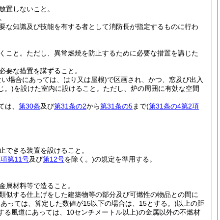
放置しないこと。
。
要な知識及び技能を有する者として消防長が指定するものに行わ
くこと。
ただし、異常燃焼を防止するために必要な措置を講じた
必要な措置を講ずること。
ない場合にあっては、はり又は屋根)
で区画され、かつ、窓及び出入
じ。)
を設けた室内に設けること。
ただし、炉の周囲に有効な空間
ては、
第30条
及び
第31条の2
から
第31条の5
まで
(
第31条の4第2項
止できる装置を設けること。
1項第11号
及び
第12号
を除く。)
の規定を準用する。
金属材料等で造ること。
類似する仕上げをした建築物等の部分及び可燃性の物品との間に
あっては、算定した数値が15以下の場合は、15とする。)
以上の距
する風道にあっては、10センチメートル以上)
の金属以外の不燃材