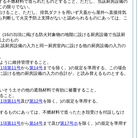
する不燃材料で造られたものとすること。
ただし、当該厨房設備の
この限りでない。
設けること。
ただし、排気ダクトを用いず天蓋から屋外へ直接排気
ら判断して火災予防上支障がないと認められるものにあっては、こ
、
(16の3)
項に掲げる防火対象物の地階に設ける厨房設備で当該厨
以上のもの
当該厨房設備の入力と同一厨房室内に設ける他の厨房設備の入力の
。
ように維持管理すること。
1項第11号
から
第14号
までを除く。)
の規定を準用する。
この場合
に設ける他の厨房設備の入力の合計が」と読み替えるものとする。
いそう土その他の遮熱材料で有効に被覆すること。
ること。
1項第11号
及び
第12号
を除く。)
の規定を準用する。
するものにあっては、不燃材料で造ったたき殻受けを付設しなけ
1項第11号
から
第14号
まで及び
第17号ホ
を除く。)
の規定を準用す