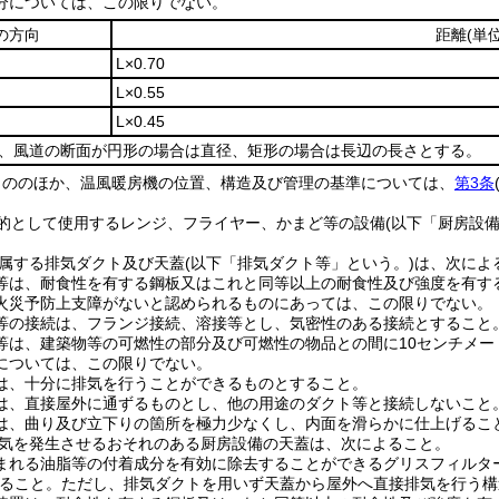
分については、この限りでない。
の方向
距離
(単
L×0.70
L×0.55
L×0.45
は、風道の断面が円形の場合は直径、矩形の場合は長辺の長さとする。
もののほか、温風暖房機の位置、構造及び管理の基準については、
第3条
的として使用するレンジ、フライヤー、かまど等の設備
(以下「厨房設備
属する排気ダクト及び天蓋
(以下「排気ダクト等」という。)
は、次によ
等は、耐食性を有する鋼板又はこれと同等以上の耐食性及び強度を有す
火災予防上支障がないと認められるものにあっては、この限りでない。
等の接続は、フランジ接続、溶接等とし、気密性のある接続とすること
等は、建築物等の可燃性の部分及び可燃性の物品との間に10センチメー
については、この限りでない。
は、十分に排気を行うことができるものとすること。
は、直接屋外に通ずるものとし、他の用途のダクト等と接続しないこと
は、曲り及び立下りの箇所を極力少なくし、内面を滑らかに仕上げるこ
気を発生させるおそれのある厨房設備の天蓋は、次によること。
まれる油脂等の付着成分を有効に除去することができるグリスフィルタ
ること。
ただし、排気ダクトを用いず天蓋から屋外へ直接排気を行う構