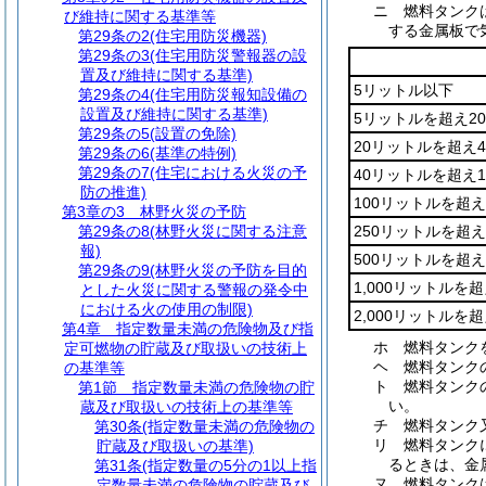
ニ
燃料タンク
び維持に関する基準等
する金属板で
第29条の2
(住宅用防災機器)
第29条の3
(住宅用防災警報器の設
置及び維持に関する基準)
5リットル以下
第29条の4
(住宅用防災報知設備の
設置及び維持に関する基準)
5リットルを超え2
第29条の5
(設置の免除)
20リットルを超え
第29条の6
(基準の特例)
第29条の7
(住宅における火災の予
40リットルを超え
防の推進)
100リットルを超え
第3章の3
林野火災の予防
第29条の8
(林野火災に関する注意
250リットルを超え
報)
500リットルを超え
第29条の9
(林野火災の予防を目的
1,000リットルを超
とした火災に関する警報の発令中
における火の使用の制限)
2,000リットルを
第4章
指定数量未満の危険物及び指
ホ
燃料タンク
定可燃物の貯蔵及び取扱いの技術上
ヘ
燃料タンク
の基準等
ト
燃料タンク
第1節
指定数量未満の危険物の貯
い。
蔵及び取扱いの技術上の基準等
チ
燃料タンク
第30条
(指定数量未満の危険物の
リ
燃料タンク
貯蔵及び取扱いの基準)
るときは、金
第31条
(指定数量の5分の1以上指
ヌ
燃料タンク
定数量未満の危険物の貯蔵及び