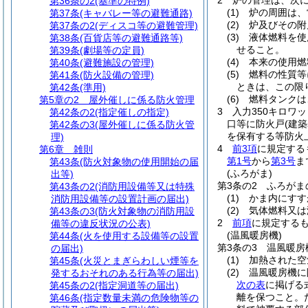
2
炉の管理は、次
第36条の2
(基準の特例)
(1)
炉の周囲は、
第37条
(キャバレー等の避難通路)
(2)
炉及びその附
第37条の2
(ディスコ等の避難管理)
(3)
液体燃料を使
第38条
(百貨店等の避難通路等)
せること。
第39条
(劇場等の定員)
(4)
本来の使用燃
第40条
(避難施設の管理)
(5)
燃料の性質等
第41条
(防火設備の管理)
ときは、この限
第42条
(準用)
(6)
燃料タンクは
第5章の2
屋外催しに係る防火管理
3
入力350キロワ
第42条の2
(指定催しの指定)
口等に防火戸
(建
第42条の3
(屋外催しに係る防火管
を保有する等防火
理)
4
前3項
に規定する
第6章
雑則
第1号
から
第3号
ま
第43条
(防火対象物の使用開始の届
(ふろがま)
出等)
第3条の2
ふろがま
第43条の2
(消防用設備等又は特殊
(1)
かま内にすす
消防用設備等の設置計画の届出)
(2)
気体燃料又は
第43条の3
(防火対象物の消防用設
2
前項
に規定する
備等の違反状況の公表)
(温風暖房機)
第44条
(火を使用する設備等の設置
第3条の3
温風暖房
の届出)
(1)
加熱された空
第45条
(火災とまぎらわしい煙等を
(2)
温風暖房機に
発するおそれのある行為等の届出)
次の表
に掲げる
第45条の2
(指定洞道等の届出)
離を保つこと。
第46条
(指定数量未満の危険物等の