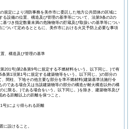
14の規定により消防事務を美作市に委託した地方公共団体の区域に
する設備の位置、構造及び管理の基準等について、法第9条の2の
定に基づき指定数量未満の危険物等の貯蔵及び取扱いの基準等につい
限について定めるとともに、美作市における火災予防上必要な事項
位置、構造及び管理の基準
第201号)
第2条第9号に規定する不燃材料をいう。以下同じ。)
で有
5条第1項第1号に規定する建築物等をいう。以下同じ。)
の部分の
て、間柱、下地その他主要な部分を準不燃材料
(建築基準法施行令
ものである場合又は当該建築物等の部分の構造が耐火構造以外の構
のに限る。)
である場合をいう。以下同じ。)
を除き、建築物等及び
認める距離以上の距離を保つこと。
1号)
により得られる距離
置に設けること。