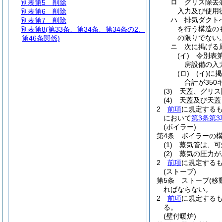
ロ
グリス除去
別表第5
削除
入力及び使用
別表第6
削除
ハ
排気ダクト
別表第7
削除
を行う構造の
別表第8
(第33条、第34条、第34条の2、
の限りでない
第46条関係)
ニ
次に掲げる
(イ)
令別表第
房設備の入
(ロ)
(イ)
に掲
合計が35
(3)
天蓋、グリス
(4)
天蓋及び天蓋
2
前項
に規定する
において
第3条第3
(ボイラー)
第4条
ボイラーの
(1)
蒸気管は、可
(2)
蒸気の圧力が
2
前項
に規定する
(ストーブ)
第5条
ストーブ
(
ればならない。
2
前項
に規定する
る。
(壁付暖炉)