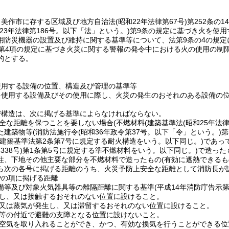
、美作市に存する区域及び地方自治法
(昭和22年法律第67号)
第252条の
和23年法律第186号。以下「法」という。)
第9条の規定に基づき火を使用
用防災機器の設置及び維持に関する基準等について、法第9条の4の規
条第4項の規定に基づき火災に関する警報の発令中における火の使用の制
的とする。
使用する設備の位置、構造及び管理の基準等
を使用する設備及びその使用に際し、火災の発生のおそれのある設備の
び構造は、次に掲げる基準によらなければならない。
全な距離を保つことを要しない場合
(不燃材料
(建築基準法
(昭和25年法律
た建築物等
(消防法施行令
(昭和36年政令第37号。以下「令」という。)
第
(建築基準法第2条第7号に規定する耐火構造をいう。以下同じ。)
であっ
338号)
第1条第5号に規定する準不燃材料をいう。以下同じ。)
で造った
柱、下地その他主要な部分を不燃材料で造ったもの
(有効に遮熱できるも
ら次の各号に掲げる距離のうち、火災予防上安全な距離として消防長が
炉の項に掲げる距離
備等及び対象火気器具等の離隔距離に関する基準
(平成14年消防庁告示第
し、又は接触するおそれのない位置に設けること。
又は蒸気が発生し、又は滞留するおそれのない位置に設けること。
等の付近で避難の支障となる位置に設けないこと。
空気を取り入れることができ、かつ、有効な換気を行うことができる位