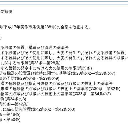
予防条例
(平成17年美作市条例第238号)の全部を改正する。
)
する設備の位置、構造及び管理の基準等
用する設備及びその使用に際し、火災の発生のおそれのある設備の位置
用する器具及びその使用に際し、火災の発生のおそれのある器具の取扱
用に関する制限等
(第23条―第28条)
関する警報の発令中における火の使用の制限
(第29条)
防災機器の設置及び維持に関する基準等
(第29条の2―第29条の7)
災の予防
(第29条の8・第29条の9)
未満の危険物及び指定可燃物の貯蔵及び取扱いの技術上の基準等
量未満の危険物の貯蔵及び取扱いの技術上の基準等
(第30条―第32条)
燃物等の貯蔵及び取扱いの技術上の基準等
(第33条―第34条の2)
特例
(第34条の3)
第35条―第42条)
しに係る防火管理
(第42条の2・第42条の3)
3条―第48条)
9条・第50条)