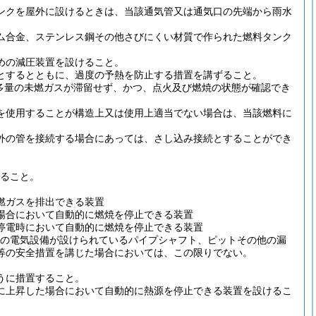
ンクを屋外に設けるときは、当該通気管又は通気口の先端から雨水
ム合金、ステンレス鋼その他さびにくい材質で作られた燃料タンク
めの減圧装置を設けること。
とするとともに、過度の予熱を防止する措置を講ずること。
多量の未燃ガスが滞留せず、かつ、点火及び燃焼の状態が確認でき
を使用することが構造上又は使用上適当でない場合は、当該燃料に
外の管を接続する場合にあっては、さし込み接続とすることができ
。
ること。
燃ガスを排出できる装置
場合において自動的に燃焼を停止できる装置
停電時において自動的に燃焼を停止できる装置
の電気設備が設けられているパイプシャフト、ピットその他の漏
等の安全措置を講じた場合においては、この限りでない。
うに措置すること。
に上昇した場合において自動的に熱源を停止できる装置を設けるこ