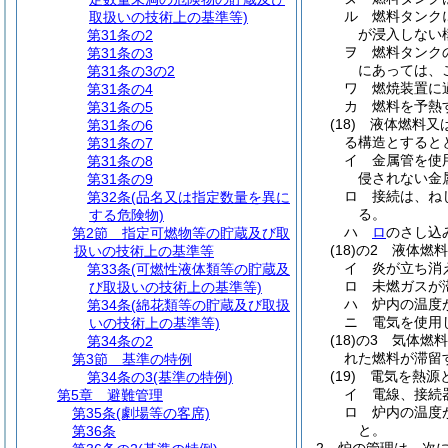
ル
燃料タンク
取扱いの技術上の基準等)
が浸入しない
第31条の2
ヲ
燃料タンク
第31条の3
にあっては、
第31条の3の2
ワ
燃焼装置に
第31条の4
カ
燃料を予熱
第31条の5
(18)
液体燃料又
第31条の6
る構造とすると
第31条の7
イ
金属管を使
第31条の8
侵されない金
第31条の9
ロ
接続は、ね
第32条
(品名又は指定数量を異に
る。
する危険物)
ハ
ロ
のさし込
第2節
指定可燃物等の貯蔵及び取
(18)の2
液体燃料
扱いの技術上の基準等
イ
炎が立ち消
第33条
(可燃性液体類等の貯蔵及
ロ
未燃ガスが
び取扱いの技術上の基準等)
ハ
炉内の温度
第34条
(綿花類等の貯蔵及び取扱
ニ
電気を使用
いの技術上の基準等)
(18)の3
気体燃料
第34条の2
れた燃料が滞留
第3節
基準の特例
(19)
電気を熱源
第34条の3
(基準の特例)
イ
電線、接続
第5章
避難管理
ロ
炉内の温度
第35条
(劇場等の客席)
と。
第36条