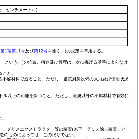
位 センチメートル)
(
第1項第11号
及び
第12号
を除く。)
の規定を準用する。
」という。)
の位置、構造及び管理は、次に掲げる基準によらなけ
ること。
る不燃材料で造ること。
ただし、当該厨房設備の入力及び使用状況
。
トル以上の距離を保つこと。
ただし、金属以外の不燃材料で有効に
。
と。
ー、グリスエクストラクター等の装置
(以下「グリス除去装置」と
造のものにあっては、この限りでない。