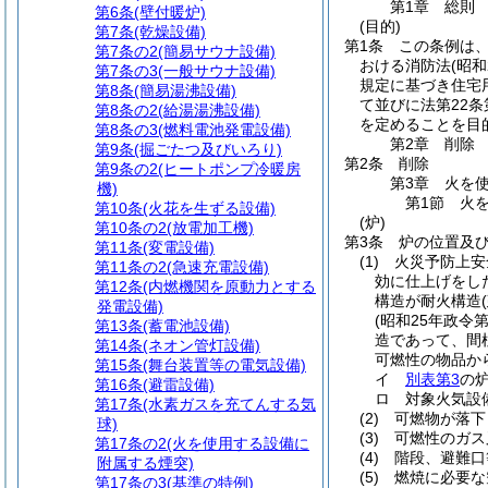
第1章
総則
第6条
(壁付暖炉)
(目的)
第7条
(乾燥設備)
第1条
この条例は
第7条の2
(簡易サウナ設備)
おける消防法
(昭
第7条の3
(一般サウナ設備)
規定に基づき住宅
第8条
(簡易湯沸設備)
て並びに法第22
第8条の2
(給湯湯沸設備)
を定めることを目
第8条の3
(燃料電池発電設備)
第2章
削除
第9条
(掘ごたつ及びいろり)
第2条
削除
第9条の2
(ヒートポンプ冷暖房
第3章
火を
機)
第1節
火
第10条
(火花を生ずる設備)
(炉)
第10条の2
(放電加工機)
第3条
炉の位置及
第11条
(変電設備)
(1)
火災予防上安
第11条の2
(急速充電設備)
効に仕上げをし
第12条
(内燃機関を原動力とする
構造が耐火構造
発電設備)
(昭和25年政令第
第13条
(蓄電池設備)
造であって、間
第14条
(ネオン管灯設備)
可燃性の物品か
第15条
(舞台装置等の電気設備)
イ
別表第3
の
第16条
(避雷設備)
ロ
対象火気設
第17条
(水素ガスを充てんする気
(2)
可燃物が落下
球)
(3)
可燃性のガス
第17条の2
(火を使用する設備に
(4)
階段、避難口
附属する煙突)
(5)
燃焼に必要な
第17条の3
(基準の特例)