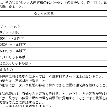
は、その容量
(タンクの内容積の90パーセントの量をいう。以下同じ。)
気密に造ること。
タンクの容量
0リットル以下
40リットル以下
100リットル以下
250リットル以下
500リットル以下
1,000リットル以下
え2,000リットル以下
超えるもの
を屋内に設ける場合にあっては、不燃材料で造った床上に設けること。
の架台は、不燃材料で造ること。
の配管には、タンク直近の容易に操作できる位置に開閉弁を設けること
又は配管には、有効なろ過装置を設けること。
ただし、ろ過装置が設け
には、見やすい位置に燃料の量を自動的に覚知することができる装置を
属管等で安全に保護すること。
は、水抜きができる構造とすること。