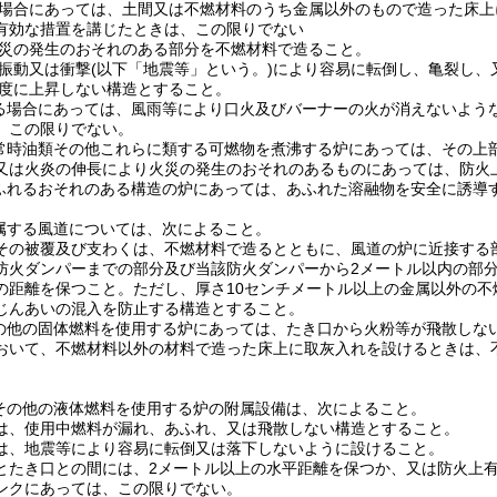
場合にあっては、土間又は不燃材料のうち金属以外のもので造った床上
有効な措置を講じたときは、この限りでない
災の発生のおそれのある部分を不燃材料で造ること。
振動又は衝撃
(以下「地震等」という。)
により容易に転倒し、亀裂し、
度に上昇しない構造とすること。
る場合にあっては、風雨等により口火及びバーナーの火が消えないよう
、この限りでない。
常時油類その他これらに類する可燃物を煮沸する炉にあっては、その上
又は火炎の伸長により火災の発生のおそれのあるものにあっては、防火
ふれるおそれのある構造の炉にあっては、あふれた溶融物を安全に誘導
属する風道については、次によること。
その被覆及び支わくは、不燃材料で造るとともに、風道の炉に近接する
防火ダンパーまでの部分及び当該防火ダンパーから2メートル以内の部分
の距離を保つこと。
ただし、厚さ10センチメートル以上の金属以外の
じんあいの混入を防止する構造とすること。
の他の固体燃料を使用する炉にあっては、たき口から火粉等が飛散しな
おいて、不燃材料以外の材料で造った床上に取灰入れを設けるときは、
その他の液体燃料を使用する炉の附属設備は、次によること。
は、使用中燃料が漏れ、あふれ、又は飛散しない構造とすること。
は、地震等により容易に転倒又は落下しないように設けること。
とたき口との間には、2メートル以上の水平距離を保つか、又は防火上
ンクにあっては、この限りでない。