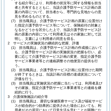
する紹介等により、利用者の状況等に関する情報を担当
者と共有するとともに、当該介護予防サービス計画の原
案の内容について、担当者から、専門的な見地からの意
見を求めるものとする。
(7)
担当職員は、介護予防サービス計画の原案に位置付け
た指定介護予防サービス等について、保険給付の対象と
なるかどうかを区分した上で、当該介護予防サービス計
画の原案の内容について利用者又はその家族に対して説
明し、文書により利用者の同意を得る。
2
サービスの実施状況の継続的な把握、評価
(1)
担当職員は、介護予防サービス計画の作成後において
も、介護予防サービス計画の実施状況の把握を行い、必
要に応じて介護予防サービス計画の変更、指定介護予防
サービス事業者等との連絡調整その他便宜の提供を行
う。
(2)
担当職員は、介護予防サービス計画に位置付けた期間
が終了するときは、当該計画の目標の達成状況について
評価を行う。
(3)
担当職員は実施状況の把握に当たっては、利用者及び
その家族、指定介護予防サービス事業者等との連絡を継
続的に行う。
3
介護保険施設の紹介等
(1)
担当職員は、適切な保健医療サービス及び福祉サービ
スが総合的かつ効果的に提供された場合においても、利
用者がその居宅において日常生活を営むことが困難にな