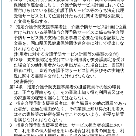
保険団体連合会に対し、介護予防サービス計画において位
置付けられている指定介護予防サービス等のうち法定代理
受領サービスとして位置付けたものに関する情報を記載し
た文書を提出する。
2
指定介護予防支援事業者は、介護予防サービス計画に位置
付けられている基準該当介護予防サービスに係る特例介護
予防サービス費の支給に係る事務に必要な情報を記載した
文書を、岡山県国民健康保険団体連合会に対して提出しな
ければならない。
(利用者に対する介護予防サービス計画等の書類の交付)
第13条
要支援認定を受けている利用者が要介護認定を受け
た場合その他利用者からの申出があった場合には、当該利
用者に対し、直近の介護予防サービス計画及びその実施状
況に関する書類を交付しなければならない。
(秘密保持)
第14条
指定介護予防支援事業者の担当職員その他の職員
は、正当な理由がなく、その業務上知り得た利用者又はそ
の家族等の秘密を漏らしてはならない。
2
指定介護予防支援事業者は、担当職員その他の職員であっ
た者が、正当な理由がなく、その業務上知り得た利用者又
はその家族等の秘密を漏らすことのないよう、必要な措置
を講じなければならない。
3
指定介護予防支援事業者は、サービス担当者会議におい
て、利用者の個人情報を用いる場合は利用者の同意を、利