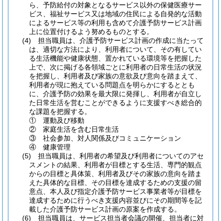
ら、予防給付の対象となるサービス以外の保健医療サー
ビス、福祉サービス又は地域の住民による自発的な活動
によるサービス等の利用も含めて介護予防サービス計画
上に位置付けるよう努めるものとする。
(4)
担当職員は、介護予防サービス計画の作成に当たって
は、適切な方法により、利用者について、その有してい
る生活機能や健康状態、置かれている環境等を把握した
上で、次に掲げる各領域ごとに利用者の日常生活の状況
を把握し、利用者及び家族の意欲及び意向を踏まえて、
利用者が現に抱えている問題点を明らかにするととも
に、介護予防の効果を最大限に発揮し、利用者が自立し
た日常生活を営むことができるように支援すべき総合的
な課題を把握する。
①
運動及び移動
②
家庭生活を含む日常生活
③
社会参加、対人関係及びコミュニケーション
④
健康管理
(5)
担当職員は、利用者の希望及び利用者についてのアセ
スメントの結果、利用者が目標とする生活、専門的観点
からの目標と具体策、利用者及びその家族の意向を踏ま
えた具体的な目標、その目標を達成するための支援の留
意点、本人及び指定介護予防サービス事業者等が目標を
達成するために行うべき支援内容並びにその期間等を記
載した介護予防サービス計画の原案を作成する。
(6)
担当職員は、サービス担当者会議の開催、担当者に対