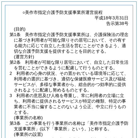
○美作市指定介護予防支援事業所運営規程
平成18年3月31日
告示第38号
(目的)
第1条
美作市指定介護予防支援事業所は、介護保険法の理念
に基づき利用者が可能な限りその居宅において、その有す
る能力に応じて自立した生活を営むことができるよう、適
切な介護予防支援を提供することを目的とする。
(運営方針)
第2条
利用者が可能な限り居宅において、自立した日常生活
を営むことができるように配慮して行うものとする。
2
利用者の心身の状況、その置かれている環境等に応じて、
利用者の選択に基づき、適切な保健医療サービス及び福祉
サービスが、多様な事業者から、総合的かつ効率的に提供
されるように配慮し努めるものとする。
3
利用者の意思及び人格を尊重し、常に利用者の立場に立
ち、利用者に提供されるサービスが特定の種類、特定の事
業者に不当に偏することのないよう公正、中立に行うもの
とする。
(事業所の名称)
第3条
この事業を行う事業所の名称は「美作市指定介護予防
支援事業所」
(以下「事業所」という。)
と称する。
(事業所の設置)