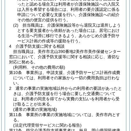
ったと認める場合又は利用者が介護保険施設への入院又
は入所を希望する場合には、利用者の要介護認定に係る
申請について必要な支援を行い、介護保険施設への紹介
その他の便宜の提供を行う。
(2)
担当職員は、介護保険施設等から退院又は退所しよう
とする要支援者から依頼があった場合には、居宅におけ
る生活へ円滑に移行できるよう、あらかじめ介護予防サ
ービス計画の作成等の援助を行う。
4
介護予防支援に関する相談
担当職員は、美作市北山390番地2美作市美作保健センター
窓口において、介護予防支援等に関する相談に応じ、適切な
対応に努める。
(利用料、その他の費用の額)
第10条
事業所は、申請支援、介護予防サービス計画作成費
については、利用者その家族から一切の費用負担は行わな
い。
2
通常の事業の実施地域以外からの利用者の要請があったと
きは、介護予防支援を行う場合に要した交通費について
は、利用者の同意を得てから実費の支払いを利用者から受
け取ることが出来る。
(通常の事業の実施地域)
第11条
事業所の事業の実施地域については、美作市内とす
る。
(法定代理受領サービスに関わる報告)
第12条
指定介護予防支援事業者は、毎月、岡山県国民健康