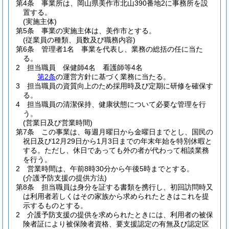
第4条
事業所は、岡山県美作市北山390番地2に事務所を設
置する。
(実施主体)
第5条
事業の実施主体は、美作市とする。
(従業員の種類、員数及び職務内容)
第6条
管理者1名 事業を代表し、業務の総括の任に当た
る。
2
担当職員 保健師4名 看護師等4名
第2条
の運営方針に基づく業務に当たる。
3
担当職員の資質向上のため採用時及び定期に研修を確保す
る。
4
担当職員の清潔保持、健康状態について必要な管理を行
う。
(営業日及び営業時間)
第7条
この事業は、毎週月曜日から金曜日までとし、国民の
祝日及び12月29日から1月3日までの年末年始を特別休暇と
する。
ただし、休日であっても外の者が代わって相談業務
を行う。
2
営業時間は、午前8時30分から午後5時までとする。
(介護予防支援の提供方法)
第8条
担当職員は身分を証する書類を携行し、初回訪問時又
は利用者若しくはその家族から求められたときはこれを提
示するものとする。
2
介護予防支援の提供を求められたときには、利用者の被保
険者証により被保険者資格、要支援認定の有無及び認定区