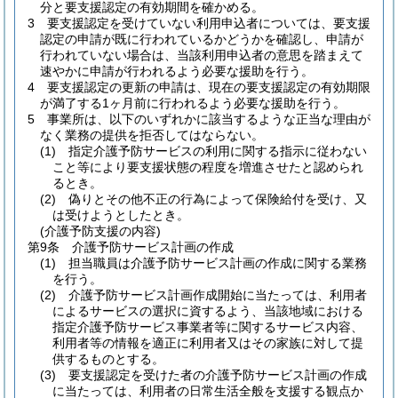
分と要支援認定の有効期間を確かめる。
3
要支援認定を受けていない利用申込者については、要支援
認定の申請が既に行われているかどうかを確認し、申請が
行われていない場合は、当該利用申込者の意思を踏まえて
速やかに申請が行われるよう必要な援助を行う。
4
要支援認定の更新の申請は、現在の要支援認定の有効期限
が満了する1ヶ月前に行われるよう必要な援助を行う。
5
事業所は、以下のいずれかに該当するような正当な理由が
なく業務の提供を拒否してはならない。
(1)
指定介護予防サービスの利用に関する指示に従わない
こと等により要支援状態の程度を増進させたと認められ
るとき。
(2)
偽りとその他不正の行為によって保険給付を受け、又
は受けようとしたとき。
(介護予防支援の内容)
第9条
介護予防サービス計画の作成
(1)
担当職員は介護予防サービス計画の作成に関する業務
を行う。
(2)
介護予防サービス計画作成開始に当たっては、利用者
によるサービスの選択に資するよう、当該地域における
指定介護予防サービス事業者等に関するサービス内容、
利用者等の情報を適正に利用者又はその家族に対して提
供するものとする。
(3)
要支援認定を受けた者の介護予防サービス計画の作成
に当たっては、利用者の日常生活全般を支援する観点か