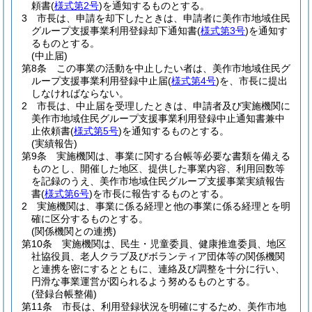
頼書
(
様式第2号
)
を通知するものとする。
3
市長は、申請を却下したときは、申請者に美作市地域住民
グループ支援事業利用登録却下通知書
(
様式第3号
)
を通知す
るものとする。
(中止届)
第8条
この事業の活動を中止したい者は、美作市地域住民グ
ループ支援事業利用登録中止届
(
様式第4号
)
を、市長に提出
しなければならない。
2
市長は、中止届を受理したときは、申請者及び実施機関に
美作市地域住民グループ支援事業利用登録中止通知書兼中
止依頼書
(
様式第5号
)
を通知するものとする。
(実績報告)
第9条
実施機関は、事業に関する台帳等必要な書類を備える
ものとし、開催した地区、提供した事業内容、利用回数等
を記録のうえ、美作市地域住民グループ支援事業実績報告
書
(
様式第6号
)
を市長に報告するものとする。
2
実施機関は、事業に係る経理と他の事業に係る経理とを明
確に区分するものとする。
(関係機関との連携)
第10条
実施機関は、民生・児童委員、健康推進委員、地区
社協役員、老人クラブ及びボランティア団体等の関係機関
と連携を密にするとともに、連絡及び調整を十分に行い、
円滑な事業運営が図られるよう努めるものとする。
(登録台帳整備)
第11条
市長は、利用登録状況を明確にするため、美作市地