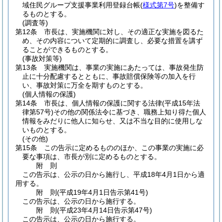
域住民グループ支援事業利用登録台帳
(
様式第7号
)
を整備す
るものとする。
(調査等)
第12条
市長は、実施機関に対し、その適正な実施を図るた
め、その内容について定期的に調査し、必要な措置を講ず
ることができるものとする。
(事故対策等)
第13条
実施機関は、事業の実施にあたっては、事故発生防
止に十分配慮するとともに、事故賠償保険等の加入を行
い、事故対策に万全を期すものとする。
(個人情報の保護)
第14条
市長は、個人情報の保護に関する法律
(平成15年法
律第57号)
その他の関係法令に基づき、職務上知り得た個人
情報をみだりに他人に知らせ、又は不当な目的に使用しな
いものとする。
(その他)
第15条
この告示に定めるもののほか、この事業の実施に必
要な事項は、市長が別に定めるものとする。
附
則
この告示は、公示の日から施行し、平成18年4月1日から適
用する。
附
則
(平成19年4月1日
告示第41号)
この告示は、公示の日から施行する。
附
則
(平成23年4月14日
告示第47号)
この告示は、公示の日から施行する。