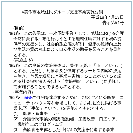
○美作市地域住民グループ支援事業実施要綱
平成18年4月13日
告示第54号
(目的)
第1条
この告示は、一次予防事業として、地域における介護
予防に資する活動を行おうとする地域住民に対する場の提
供等の支援をし、社会的孤立感の解消、健康の維持向上及
び生活の質の向上により自立生活の助長を図ることを目的
とする。
(実施主体)
第2条
この事業の実施主体は、美作市
(以下「市」という。)
とする。
ただし、対象者及び供与するサービス内容の決定
を除き、市長が適切に本事業を実施することができると認
める社会福祉法人等
(以下「実施機関」という。)
に委託し
て実施することができるものとする。
(事業内容)
第3条
前条
の目的を達成するために、地区ごとに公民館、コ
ミュニティハウス等を会場にして、おおむね次に掲げる事
業
(以下「事業」という。)
を実施するものとする。
(1)
健康・食事チェック
(2)
介護予防事業の実践
(運動器、栄養改善、口腔ケア、
機能向上のプログラム等)
(3)
高齢者を主体とした世代間の交流を促進する事業