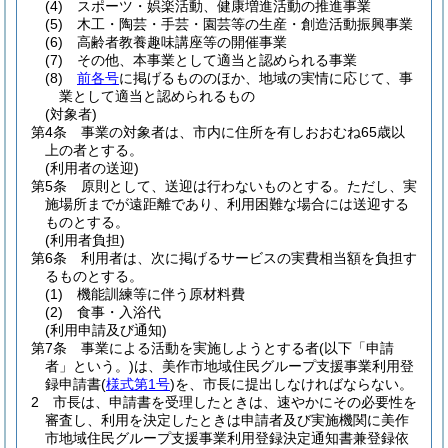
(4)
スポーツ・娯楽活動、健康増進活動の推進事業
(5)
木工・陶芸・手芸・園芸等の生産・創造活動振興事業
(6)
高齢者教養趣味講座等の開催事業
(7)
その他、本事業として適当と認められる事業
(8)
前各号
に掲げるもののほか、地域の実情に応じて、事
業として適当と認められるもの
(対象者)
第4条
事業の対象者は、市内に住所を有しおおむね65歳以
上の者とする。
(利用者の送迎)
第5条
原則として、送迎は行わないものとする。
ただし、実
施場所までが遠距離であり、利用困難な場合には送迎する
ものとする。
(利用者負担)
第6条
利用者は、次に掲げるサービスの実費相当額を負担す
るものとする。
(1)
機能訓練等に伴う原材料費
(2)
食事・入浴代
(利用申請及び通知)
第7条
事業による活動を実施しようとする者
(以下「申請
者」という。)
は、美作市地域住民グループ支援事業利用登
録申請書
(
様式第1号
)
を、市長に提出しなければならない。
2
市長は、申請書を受理したときは、速やかにその必要性を
審査し、利用を決定したときは申請者及び実施機関に美作
市地域住民グループ支援事業利用登録決定通知書兼登録依