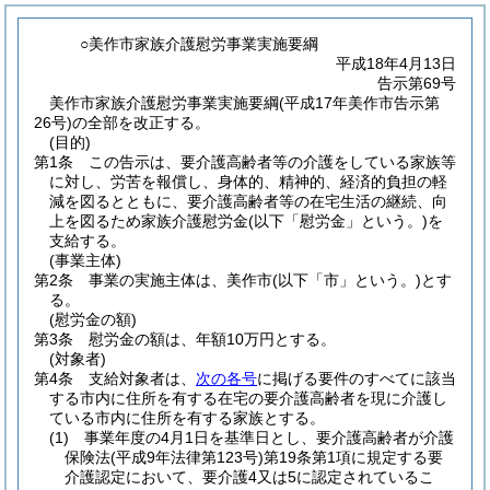
○美作市家族介護慰労事業実施要綱
平成18年4月13日
告示第69号
美作市家族介護慰労事業実施要綱(平成17年美作市告示第
26号)の全部を改正する。
(目的)
第1条
この告示は、要介護高齢者等の介護をしている家族等
に対し、労苦を報償し、身体的、精神的、経済的負担の軽
減を図るとともに、要介護高齢者等の在宅生活の継続、向
上を図るため家族介護慰労金
(以下「慰労金」という。)
を
支給する。
(事業主体)
第2条
事業の実施主体は、美作市
(以下「市」という。)
とす
る。
(慰労金の額)
第3条
慰労金の額は、年額10万円とする。
(対象者)
第4条
支給対象者は、
次の各号
に掲げる要件のすべてに該当
する市内に住所を有する在宅の要介護高齢者を現に介護し
ている市内に住所を有する家族とする。
(1)
事業年度の4月1日を基準日とし、要介護高齢者が介護
保険法
(平成9年法律第123号)
第19条第1項に規定する要
介護認定において、要介護4又は5に認定されているこ