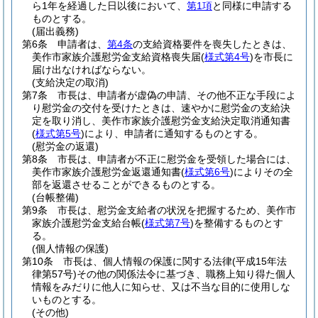
ら1年を経過した日以後において、
第1項
と同様に申請する
ものとする。
(届出義務)
第6条
申請者は、
第4条
の支給資格要件を喪失したときは、
美作市家族介護慰労金支給資格喪失届
(
様式第4号
)
を市長に
届け出なければならない。
(支給決定の取消)
第7条
市長は、申請者が虚偽の申請、その他不正な手段によ
り慰労金の交付を受けたときは、速やかに慰労金の支給決
定を取り消し、美作市家族介護慰労金支給決定取消通知書
(
様式第5号
)
により、申請者に通知するものとする。
(慰労金の返還)
第8条
市長は、申請者が不正に慰労金を受領した場合には、
美作市家族介護慰労金返還通知書
(
様式第6号
)
によりその全
部を返還させることができるものとする。
(台帳整備)
第9条
市長は、慰労金支給者の状況を把握するため、美作市
家族介護慰労金支給台帳
(
様式第7号
)
を整備するものとす
る。
(個人情報の保護)
第10条
市長は、個人情報の保護に関する法律
(平成15年法
律第57号)
その他の関係法令に基づき、職務上知り得た個人
情報をみだりに他人に知らせ、又は不当な目的に使用しな
いものとする。
(その他)