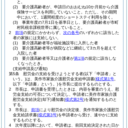
と。
(2)
要介護高齢者が、申請日のおおむね10か月前から介護
保険サービスを利用していないこと。
ただし、その期間
中において、1週間程度のショートステイ利用を除く。
(3)
事業年度の7月1日を基準日とし、要介護高齢者が市町
村民税非課税世帯に属していること。
2
前項
の規定にかかわらず、
次の各号
のいずれかに該当した
者の家族には支給しない。
(1)
要介護高齢者等が福祉施設等に入所した者
(2)
要介護高齢者等が病院などに継続して3カ月を超えて
入院した者
(3)
要介護高齢者等又は介護者が
第1項
の規定に該当しな
くなったとき。
(支給申請及び通知)
第5条
慰労金の支給を受けようとする者
(以下「申請者」と
いう。)
は、美作市家族介護慰労金支給申請書
(
様式第1号
。
以下「申請書」という。)
を市長に提出するものとする。
2
市長は、申請書を受理したときは、内容を審査のうえ、慰
労金支給の可否について決定し、申請者に美作市家族介護
慰労金支給決定
(却下)
通知書
(
様式第2号
)
を通知するものと
する。
3
市長は、
前項
により慰労金の決定後、美作市家族介護慰労
金支給請求書
(
様式第3号
)
を申請者から受け、速やかに支給
するものとする。
4
次年度以降において、申請者は、前回支給決定された日か