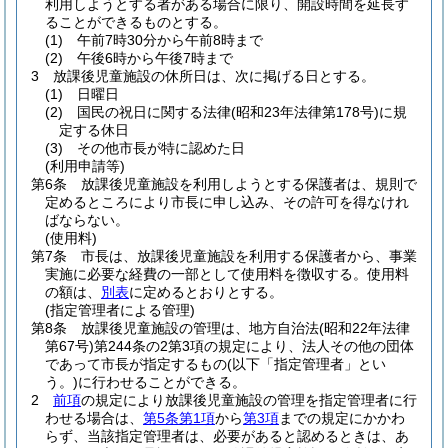
利用しようとする者がある場合に限り、開設時間を延長す
ることができるものとする。
(1)
午前7時30分から午前8時まで
(2)
午後6時から午後7時まで
3
放課後児童施設の休所日は、次に掲げる日とする。
(1)
日曜日
(2)
国民の祝日に関する法律
(昭和23年法律第178号)
に規
定する休日
(3)
その他市長が特に認めた日
(利用申請等)
第6条
放課後児童施設を利用しようとする保護者は、規則で
定めるところにより市長に申し込み、その許可を得なけれ
ばならない。
(使用料)
第7条
市長は、放課後児童施設を利用する保護者から、事業
実施に必要な経費の一部として使用料を徴収する。
使用料
の額は、
別表
に定めるとおりとする。
(指定管理者による管理)
第8条
放課後児童施設の管理は、地方自治法
(昭和22年法律
第67号)
第244条の2第3項の規定により、法人その他の団体
であって市長が指定するもの
(以下「指定管理者」とい
う。)
に行わせることができる。
2
前項
の規定により放課後児童施設の管理を指定管理者に行
わせる場合は、
第5条第1項
から
第3項
までの規定にかかわ
らず、当該指定管理者は、必要があると認めるときは、あ