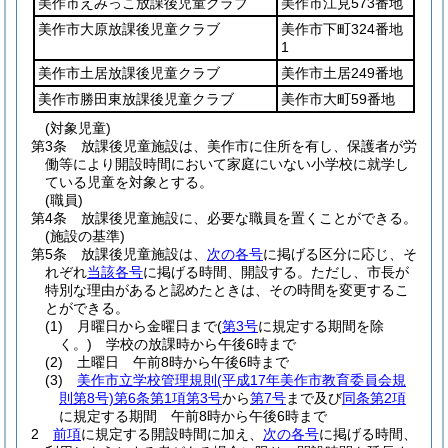
美作市えみっこ放課後児童クラブ
美作市江見573番地
美作市大原放課後児童クラブ
美作市下町324番地
1
美作市土居放課後児童クラブ
美作市土居249番地
美作市勝田東放課後児童クラブ
美作市大町59番地
(対象児童)
第3条
放課後児童施設は、美作市に住所を有し、保護者が労
働等により開設時間において家庭にいない小学校に就学し
ている児童を対象とする。
(職員)
第4条
放課後児童施設に、必要な職員を置くことができる。
(施設の基準)
第5条
放課後児童施設は、
次の各号
に掲げる区分に応じ、そ
れぞれ
当該各号
に掲げる時間、開設する。
ただし、市長が
特別な理由があると認めたときは、その時間を変更するこ
とができる。
(1)
月曜日から金曜日まで
(
第3号
に規定する期間を除
く。)
学校の放課時から午後6時まで
(2)
土曜日 午前8時から午後6時まで
(3)
美作市立学校管理規則
(平成17年美作市教育委員会規
則第8号)
第6条第1項第3号
から
第7号
まで及び
同条第2項
に規定する期間 午前8時から午後6時まで
2
前項
に規定する開設時間に加え、
次の各号
に掲げる時間、