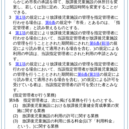
らかじめ市長の承認を得て、放課後児童施設の休所日を変
更し、若しくは別に定め、又は開設時間を変更することが
できる。
3
第1項
の規定により放課後児童施設の管理を指定管理者に
行わせる場合は、
第6条
の規定中「市長」とあるのは、「指
定管理者」と読み替えるものとする。
4
第1項
の規定により放課後児童施設の管理を指定管理者に
行わせる場合において、当該指定管理者が放課後児童施設
の管理を行うこととされた期間前にされた
第6条
(
前項
の規
定により読み替えて適用される場合を含む。)
の規定による
利用の申請は、当該指定管理者にされた利用の申請とみな
す。
5
第1項
の規定により放課後児童施設の管理を指定管理者に
行わせる場合において、当該指定管理者が放課後児童施設
の管理を行うこととされた期間前に
第6条
(
第3項
の規定によ
り読み替えて適用される場合を含む。)
の規定による許可を
受けている者は、当該指定管理者の許可を受けた者とみな
す。
(指定管理者が行う業務)
第9条
指定管理者は、次に掲げる業務を行うものとする。
(1)
放課後児童施設における放課後児童健全育成事業の実
施に関する業務
(2)
放課後児童施設の利用の許可に関する業務
(3)
放課後児童施設の利用に係る料金
(以下「利用料金」
という。)
に関する業務