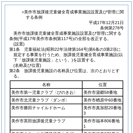
○美作市放課後児童健全育成事業施設設置及び管理に関
する条例
平成17年12月21日
条例第278号
美作市放課後児童健全育成事業施設設置及び管理に関する
条例(平成17年美作市条例第117号)の全部を改正する。
(設置)
第1条
児童福祉法
(昭和22年法律第164号)
第6条の3第2項に
規定する事業を行うため、放課後児童健全育成事業施設
(以
下「放課後児童施設」という。)
を設置する。
(名称及び位置)
第2条
放課後児童施設の名称及び位置は、次のとおりとす
る。
名称
位置
美作市第一児童クラブ〈ぴのきお〉
美作市湯郷58番地
美作市北児童クラブ〈ダンボ〉
美作市楢原中60番地
美作市勝田チャイルドホーム
美作市真加部20番地
3
美作市英田放課後児童クラブ
美作市福本806番地
1