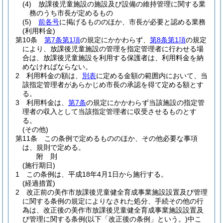
(4)
放課後児童施設の施設及び設備の維持管理に関する業
務のうち市長が定めるもの
(5)
前各号
に掲げるもののほか、市長が必要と認める業務
(利用料金)
第10条
第7条第1項
の規定にかかわらず、
第8条第1項
の規定
により、放課後児童施設の管理を指定管理者に行わせる場
合は、放課後児童施設を利用する保護者は、利用料金を納
めなければならない。
2
利用料金の額は、
別表
に定める金額の範囲内において、当
該指定管理者があらかじめ市長の承認を得て定める額とす
る。
3
利用料金は、
第7条
の規定にかかわらず当該施設の指定管
理者の収入として当該指定管理者に収受させるものとす
る。
(その他)
第11条
この条例で定めるもののほか、その他必要な事項
は、規則で定める。
附
則
(施行期日)
1
この条例は、平成18年4月1日から施行する。
(経過措置)
2
改正前の美作市放課後児童健全育成事業施設設置及び管理
に関する条例の規定によりなされた処分、手続その他の行
為は、改正後の美作市放課後児童健全育成事業施設設置及
び管理に関する条例
(以下「改正後の条例」という。)
中こ