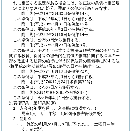
れに相当する規定がある場合には、改正後の条例の相当規
定によりなされた処分、手続その他の行為とみなす。
附
則
(平成19年3月30日
条例第14号)
この条例は、平成19年4月1日から施行する。
附
則
(平成20年3月31日
条例第15号)
この条例は、平成20年4月1日から施行する。
附
則
(平成22年3月16日
条例第14号)
この条例は、公布の日から施行する。
附
則
(平成27年3月23日
条例第8号)
この条例は、子ども・子育て支援法及び就学前の子どもに
関する教育、保育等の総合的な提供の推進に関する法律の一
部を改正する法律の施行に伴う関係法律の整備等に関する法
律
(平成24年法律第67号)
の施行の日から施行する。
附
則
(平成27年6月12日
条例第20号)
この条例は、平成27年7月1日から施行する。
附
則
(平成27年12月24日
条例第32号)
この条例は、公布の日から施行する。
附
則
(令和4年9月28日
条例第23号)
この条例は、令和5年4月1日から施行する。
別表
(第7条、第10条関係)
1 入会金(年度を通し、入会時に徴収する。)
児童1人当り 年額 1,500円(傷害保険料等)
2 使用料
(1) 施設の利用が1月に8日以下(ただし、土曜日を除
く。)の場合