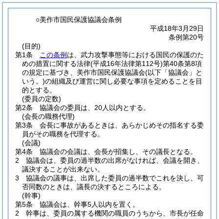
○美作市国民保護協議会条例
平成18年3月29日
条例第20号
(目的)
第1条
この条例
は、武力攻撃事態等における国民の保護のた
めの措置に関する法律
(平成16年法律第112号)
第40条第8項
の規定に基づき、美作市国民保護協議会
(以下「協議会」と
いう。)
の組織及び運営に関し必要な事項を定めることを目
的とする。
(委員の定数)
第2条
協議会の委員は、20人以内とする。
(会長の職務代理)
第3条
会長に事故があるときは、あらかじめその指名する委
員がその職務を代理する。
(会議)
第4条
協議会の会議は、会長が招集し、その議長となる。
2
協議会は、委員の過半数の出席がなければ、会議を開き、
議決することが出来ない。
3
協議会の議事は、出席した委員の過半数でこれを決し、可
否同数のときは、議長の決するところによる。
(幹事)
第5条
協議会は、幹事5人以内を置く。
2
幹事は、委員の属する機関の職員のうちから、市長が任命