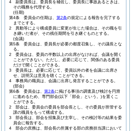
4
副委員長は、委員長を補佐し、委員長に事故あるときは、
その職務を代理する。
(任期)
第4条
委員会の任期は、
第2条
の規定による報告を完了する
までとする。
2
異動等により構成委員に変更が生じた場合は、その職を引
き継いだ者が、その残任期間を引き継ぐものとする。
(会議)
第5条
委員会は、委員長が必要の都度召集し、その議長とな
る。
2
委員会は、委員の半数以上の出席がなければ、会議を開く
ことができない。
ただし、必要に応じて、関係のある委員
だけで開くことができる。
3
委員長は、必要に応じて、委員以外の者を会議に出席さ
せ、説明又は意見を聴くことができる。
4
事務局の職員は、会議に出席し発言することができる。
(部会)
第6条
委員会は、
第2条
に掲げる事項の調査及び検討を円滑
に進めるため、専門部会
(以下「部会」という。)
を置くこ
とができる。
2
部会は、委員会の委員を部会長とし、その委員が所管する
課の職員をもって構成する。
3
部会長は、部会を招集及び主宰し、その検討等の結果を委
員会に報告する。
4
部会の庶務は、部会長の所属する部の庶務担当課において