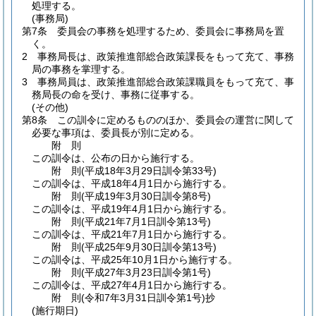
処理する。
(事務局)
第7条
委員会の事務を処理するため、委員会に事務局を置
く。
2
事務局長は、政策推進部総合政策課長をもって充て、事務
局の事務を掌理する。
3
事務局員は、政策推進部総合政策課職員をもって充て、事
務局長の命を受け、事務に従事する。
(その他)
第8条
この訓令に定めるもののほか、委員会の運営に関して
必要な事項は、委員長が別に定める。
附
則
この訓令は、公布の日から施行する。
附
則
(平成18年3月29日
訓令第33号)
この訓令は、平成18年4月1日から施行する。
附
則
(平成19年3月30日
訓令第8号)
この訓令は、平成19年4月1日から施行する。
附
則
(平成21年7月1日
訓令第13号)
この訓令は、平成21年7月1日から施行する。
附
則
(平成25年9月30日
訓令第13号)
この訓令は、平成25年10月1日から施行する。
附
則
(平成27年3月23日
訓令第1号)
この訓令は、平成27年4月1日から施行する。
附
則
(令和7年3月31日
訓令第1号)
抄
(施行期日)