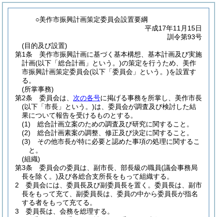
○美作市振興計画策定委員会設置要綱
平成17年11月15日
訓令第93号
(目的及び設置)
第1条
美作市振興計画に基づく基本構想、基本計画及び実施
計画
(以下「総合計画」という。)
の策定を行うため、美作
市振興計画策定委員会
(以下「委員会」という。)
を設置す
る。
(所掌事務)
第2条
委員会は、
次の各号
に掲げる事務を所掌し、美作市長
(以下「市長」という。)
は、委員会が調査及び検討した結
果について報告を受けるものとする。
(1)
総合計画立案のための調査及び研究に関すること。
(2)
総合計画素案の調整、修正及び決定に関すること。
(3)
その他市長が特に必要と認めた事項の処理に関するこ
と。
(組織)
第3条
委員会の委員は、副市長、部長級の職員
(議会事務局
長を除く。)
及び各総合支所長をもって組織する。
2
委員会には、委員長及び副委員長を置く。
委員長は、副市
長をもって充て、副委員長は、委員の中から委員長が指名
する者をもって充てる。
3
委員長は、会務を総理する。