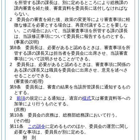
を所管する課の課長は、別に定めるところにより総務課の
課内審査を経た後、審査資料を委員長に送付しなければな
らない。
2
委員会の審査を経た後、政策の変更等により審査事項に軽
微な修正を必要とする場合は、再度付議することを要しな
い。
この場合において、当該審査事項を所管する課の課長
は、当該修正事項について委員長に報告するものとする。
(事案の説明)
第8条
委員長は、必要があると認めるときは、審査事項を所
管する課の課長又は担当者を委員会に出席させ、当該審査
事項について説明させることができる。
2
委員長は、必要があると認めるときは、審査事項に関係の
ある課の課長又は職員を委員会に出席させ、意見を述べさ
せることができる。
(審査後の処理)
第9条
委員長は、審査の結果を当該所管課長に通知するもの
とする。
2
前項
の規定による通知は、適宜の
様式
又は審査資料等への
加筆により行うものとする。
(庶務)
第10条
委員会の庶務は、総務部総務課において行う。
(その他)
第11条
この訓令
に定めるもののほか、委員会の運営に関し
必要な事項は、委員長が別に定める。
附
則