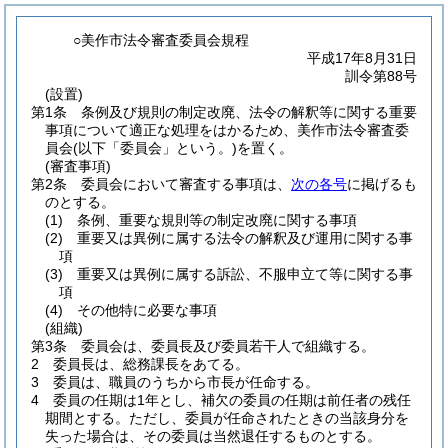
○美作市法令審査委員会規程
平成17年8月31日
訓令第88号
(設置)
第1条
条例及び規則の制定改廃、法令の解釈等に関する重要
事項について適正な処理をはかるため、美作市法令審査委
員会
(以下「委員会」という。)
を置く。
(審査事項)
第2条
委員会において審査する事項は、
次の各号
に掲げるも
のとする。
(1)
条例、重要な規則等の制定改廃に関する事項
(2)
重要又は異例に属する法令の解釈及び運用に関する事
項
(3)
重要又は異例に属する訴訟、不服申立て等に関する事
項
(4)
その他特に必要な事項
(組織)
第3条
委員会は、委員長及び委員若干人で組織する。
2
委員長は、総務課長をあてる。
3
委員は、職員のうちから市長が任命する。
4
委員の任期は1年とし、補欠の委員の任期は前任者の残任
期間とする。
ただし、委員が任命されたときの当該身分を
失った場合は、その委員は当然退任するものとする。