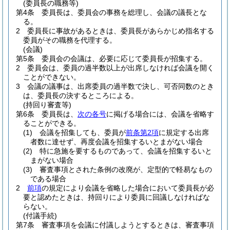
(委員長の職務等)
第4条
委員長は、委員会の事務を総理し、会議の議長とな
る。
2
委員長に事故があるときは、委員長があらかじめ指名する
委員がその職務を代理する。
(会議)
第5条
委員会の会議は、必要に応じて委員長が招集する。
2
委員会は、委員の過半数以上が出席しなければ会議を開く
ことができない。
3
会議の議事は、出席委員の過半数で決し、可否同数のとき
は、委員長の決するところによる。
(持回り審査等)
第6条
委員長は、
次の各号
に掲げる場合には、会議を省略す
ることができる。
(1)
会議を招集しても、委員が
前条第2項
に規定する出席
者数に達せず、再度会議を招集するいとまがない場合
(2)
特に急施を要するものであって、会議を招集するいと
まがない場合
(3)
審査事項とされた条例の改廃が、定型的で軽易なもの
である場合
2
前項
の規定により会議を省略した場合において委員長が必
要と認めたときは、持回りにより委員に回議しなければな
らない。
(付議手続)
第7条
審査事項を会議に付議しようとするときは、審査事項