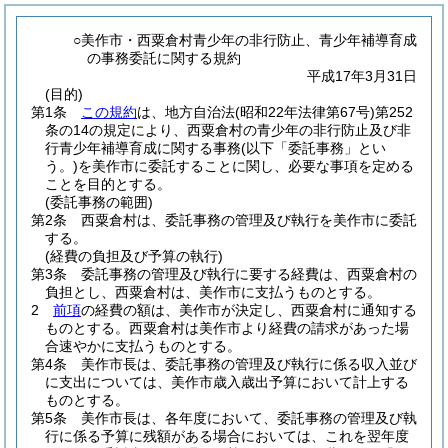
○美作市・西粟倉村青少年の非行防止、青少年補導育成
の事務委託に関する規約
平成17年3月31日
(目的)
第1条
この規約
は、地方自治法
(昭和22年法律第67号)
第252
条の14の規定により、西粟倉村の青少年の非行防止及び非
行青少年補導育成に関する事務
(以下「委託事務」とい
う。)
を美作市に委託することに関し、必要な事項を定める
ことを目的とする。
(委託事務の範囲)
第2条
西粟倉村は、委託事務の管理及び執行を美作市に委託
する。
(経費の負担及び予算の執行)
第3条
委託事務の管理及び執行に要する経費は、西粟倉村の
負担とし、西粟倉村は、美作市に支払うものとする。
2
前項
の経費の額は、美作市が決定し、西粟倉村に通知する
ものとする。
西粟倉村は美作市より経費の請求があった場
合速やかに支払うものとする。
第4条
美作市長は、委託事務の管理及び執行に係る収入並び
に支出については、美作市歳入歳出予算において計上する
ものとする。
第5条
美作市長は、各年度において、委託事務の管理及び執
行に係る予算に残額がある場合においては、これを翌年度