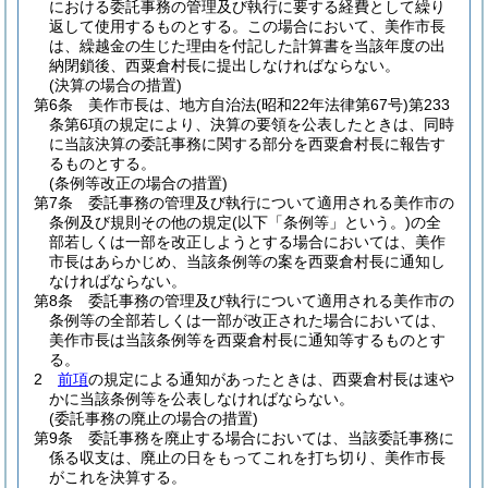
における委託事務の管理及び執行に要する経費として繰り
返して使用するものとする。
この場合において、美作市長
は、繰越金の生じた理由を付記した計算書を当該年度の出
納閉鎖後、西粟倉村長に提出しなければならない。
(決算の場合の措置)
第6条
美作市長は、地方自治法
(昭和22年法律第67号)
第233
条第6項の規定により、決算の要領を公表したときは、同時
に当該決算の委託事務に関する部分を西粟倉村長に報告す
るものとする。
(条例等改正の場合の措置)
第7条
委託事務の管理及び執行について適用される美作市の
条例及び規則その他の規定
(以下「条例等」という。)
の全
部若しくは一部を改正しようとする場合においては、美作
市長はあらかじめ、当該条例等の案を西粟倉村長に通知し
なければならない。
第8条
委託事務の管理及び執行について適用される美作市の
条例等の全部若しくは一部が改正された場合においては、
美作市長は当該条例等を西粟倉村長に通知等するものとす
る。
2
前項
の規定による通知があったときは、西粟倉村長は速や
かに当該条例等を公表しなければならない。
(委託事務の廃止の場合の措置)
第9条
委託事務を廃止する場合においては、当該委託事務に
係る収支は、廃止の日をもってこれを打ち切り、美作市長
がこれを決算する。