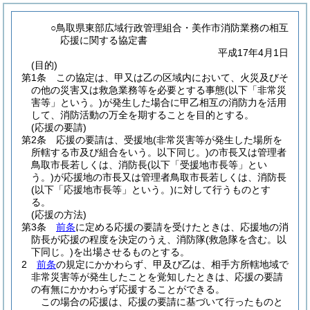
○鳥取県東部広域行政管理組合・美作市消防業務の相互
応援に関する協定書
平成17年4月1日
(目的)
第1条
この協定は、甲又は乙の区域内において、火災及びそ
の他の災害又は救急業務等を必要とする事態
(以下「非常災
害等」という。)
が発生した場合に甲乙相互の消防力を活用
して、消防活動の万全を期することを目的とする。
(応援の要請)
第2条
応援の要請は、受援地
(非常災害等が発生した場所を
所轄する市及び組合をいう。以下同じ。)
の市長又は管理者
鳥取市長若しくは、消防長
(以下「受援地市長等」とい
う。)
が応援地の市長又は管理者鳥取市長若しくは、消防長
(以下「応援地市長等」という。)
に対して行うものとす
る。
(応援の方法)
第3条
前条
に定める応援の要請を受けたときは、応援地の消
防長が応援の程度を決定のうえ、消防隊
(救急隊を含む。以
下同じ。)
を出場させるものとする。
2
前条
の規定にかかわらず、甲及び乙は、相手方所轄地域で
非常災害等が発生したことを覚知したときは、応援の要請
の有無にかかわらず応援することができる。
この場合の応援は、応援の要請に基づいて行ったものと