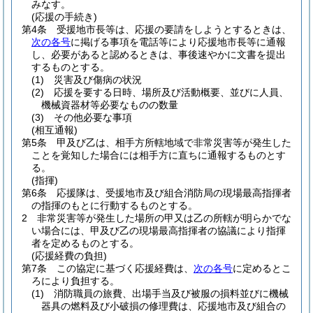
みなす。
(応援の手続き)
第4条
受援地市長等は、応援の要請をしようとするときは、
次の各号
に掲げる事項を電話等により応援地市長等に通報
し、必要があると認めるときは、事後速やかに文書を提出
するものとする。
(1)
災害及び傷病の状況
(2)
応援を要する日時、場所及び活動概要、並びに人員、
機械資器材等必要なものの数量
(3)
その他必要な事項
(相互通報)
第5条
甲及び乙は、相手方所轄地域で非常災害等が発生した
ことを覚知した場合には相手方に直ちに通報するものとす
る。
(指揮)
第6条
応援隊は、受援地市及び組合消防局の現場最高指揮者
の指揮のもとに行動するものとする。
2
非常災害等が発生した場所の甲又は乙の所轄が明らかでな
い場合には、甲及び乙の現場最高指揮者の協議により指揮
者を定めるものとする。
(応援経費の負担)
第7条
この協定に基づく応援経費は、
次の各号
に定めるとこ
ろにより負担する。
(1)
消防職員の旅費、出場手当及び被服の損料並びに機械
器具の燃料及び小破損の修理費は、応援地市及び組合の